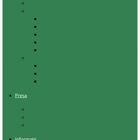
Hotărâri ale comisiilor raionale
Planificare
Strategii
Plan acțiuni la nivel raional
Instruiri
Graficul activităților de nivel raional
Programul de dezvoltare a raionului
Servicii acordate
Sociale
Urbanism si arhitectura
Taxe pentru servicii
Presa
Noutăţi
Anunţuri
Galerie foto
Informații