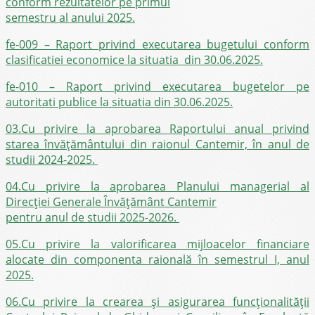
conform rezultatelor pe primul
semestru al anului 2025.
fe-009 – Raport privind executarea bugetului conform
clasificatiei economice la situatia din 30.06.2025.
fe-010 – Raport privind executarea bugetelor pe
autoritati publice la situatia din 30.06.2025.
03.Cu privire la aprobarea Raportului anual privind
starea învățământului din raionul Cantemir, în anul de
studii 2024-2025.
04.Cu privire la aprobarea Planului managerial al
Direcției Generale Învățământ Cantemir
pentru anul de studii 2025-2026.
05.Cu privire la valorificarea mijloacelor financiare
alocate din componenta raională în semestrul I, anul
2025.
06.C
u privire la crearea și asigurarea funcționalității