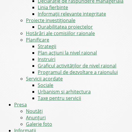
Declarație de răspundere managerială
Linia fierbinte
Informații relevante integritate
Proiecte investiționale
Durabilitatea proiectelor
Hotărâri ale comisiilor raionale
Planificare
Strategii
Plan acțiuni la nivel raional
Instruiri
Graficul activităților de nivel raional
Programul de dezvoltare a raionului
Servicii acordate
Sociale
Urbanism si arhitectura
Taxe pentru servicii
Presa
Noutăţi
Anunţuri
Galerie foto
Informații