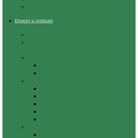
Arhiva decizii consiliul raional
Direcții și instituții
Direcţia Finanţe
Direcția Agricultură, Economie, Dezvoltare
Regională și Atragerea Investițiilor
Direcția Generală Învățământ
Centrul de Creație al Copiilor
Școala Sportivă Cantemir
Secția Cultura, Turism Tineret și Sport
Instituții de cultură
Școala de Arte ”Valeriu Hanganu”
Biblioteca Publică Raională
Muzee raionale
Casa Raională de Cultură
Instituții/ întreprinderi subordonate
ÎM ,,Biroul de produceri și proiectări pe