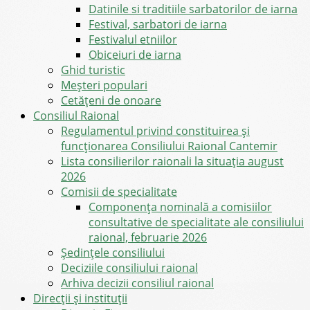
Datinile si traditiile sarbatorilor de iarna
Festival, sarbatori de iarna
Festivalul etniilor
Obiceiuri de iarna
Ghid turistic
Meşteri populari
Cetățeni de onoare
Consiliul Raional
Regulamentul privind constituirea şi
funcţionarea Consiliului Raional Cantemir
Lista consilierilor raionali la situația august
2026
Comisii de specialitate
Componența nominală a comisiilor
consultative de specialitate ale consiliului
raional, februarie 2026
Şedinţele consiliului
Deciziile consiliului raional
Arhiva decizii consiliul raional
Direcții și instituții