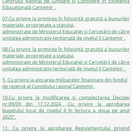
Centrului Raional de Ghidare și Consiliere în Excelență
Educațională Cantemir .
07.Cu privire la primirea în folosință gratuită a bunurilor
materiale, proprietate a statului,
administrate de Ministerul Educației și Cercetării de către
unitatea administrativ-teritorială de nivelul II Cantemir .
08.Cu privire la primirea în folosință gratuită a bunurilor
materiale, proprietate a statului,
administrate de Ministerul Educației și Cercetării de către
unitatea administrativ-teritorială de nivelul II Cantemir .
9. Cu privire la alocarea mijloacelor financiare din fondul
de rezervă al Consiliului raional Cantemir.
10.Cu privire la modificarea și complectarea Deciziei
nr.09/09 din 17.12.2024 ,,Cu privire la aprobarea
bugetului local de nivelul II în lectura a doua pe anul
2025”.
11. Cu privire la aprobarea Regulamentului privind