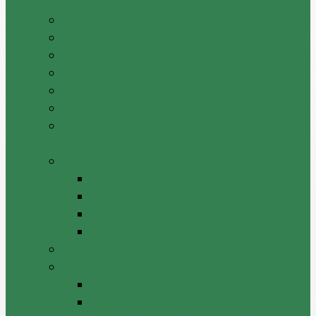
Pașaportul raionului Cantemir
Drapelul raionului
Stema raionului
Preşedintele raionului Cantemir
Dispozițiile președintelui
Vicepreşedinţii raionului
Atrubuțiile secretarului consiliului raional
Cantemir
Aparatul Preşedintelui
Serviciul Administraţie Publică
Serviciul juridic
Serviciul administrativ – financiar
Serviciul Arhivă
Primarii UAT
Tradiții locale
Jocul din batrini lasat
Datinile si traditiile sarbatorilor de iarna