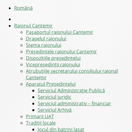
Română
Raionul Cantemir
Pașaportul raionului Cantemir
Drapelul raionului
Stema raionului
Preşedintele raionului Cantemir
Dispozițiile președintelui
Vicepreşedinţii raionului
Atrubuțiile secretarului consiliului raional
Cantemir
Aparatul Preşedintelui
Serviciul Administraţie Publică
Serviciul juridic
Serviciul administrativ – financiar
Serviciul Arhivă
Primarii UAT
Tradiții locale
Jocul din batrini lasat