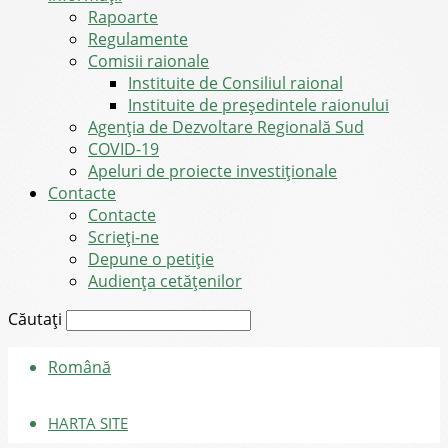
Rapoarte
Regulamente
Comisii raionale
Instituite de Consiliul raional
Instituite de președintele raionului
Agenția de Dezvoltare Regională Sud
COVID-19
Apeluri de proiecte investiționale
Contacte
Contacte
Scrieți-ne
Depune o petiție
Audiența cetățenilor
Căutați
Română
HARTA SITE