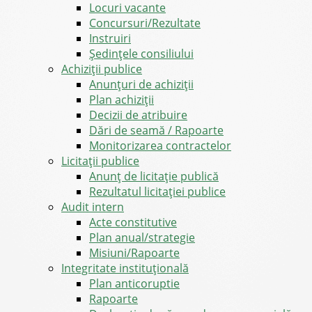
Locuri vacante
Concursuri/Rezultate
Instruiri
Şedinţele consiliului
Achiziții publice
Anunțuri de achiziții
Plan achiziții
Decizii de atribuire
Dări de seamă / Rapoarte
Monitorizarea contractelor
Licitații publice
Anunț de licitație publică
Rezultatul licitației publice
Audit intern
Acte constitutive
Plan anual/strategie
Misiuni/Rapoarte
Integritate instituțională
Plan anticoruptie
Rapoarte