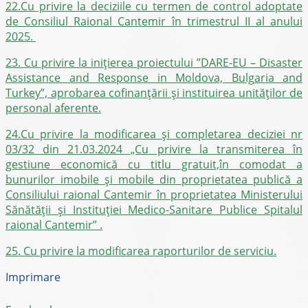
22.Cu privire la deciziile cu termen de control adoptate
de Consiliul Raional Cantemir în trimestrul II al anului
2025.
23. Cu privire la inițierea proiectului ”DARE-EU – Disaster
Assistance and Response in Moldova, Bulgaria and
Turkey”, aprobarea cofinanțării și instituirea unităților de
personal aferente.
24.Cu privire la modificarea și completarea deciziei nr
03/32 din 21.03.2024 „Cu privire la transmiterea în
gestiune economică cu titlu gratuit,în comodat a
bunurilor imobile și mobile din proprietatea publică a
Consiliului raional Cantemir în proprietatea Ministerului
Sănătății și Instituției Medico-Sanitare Publice Spitalul
raional Cantemir” .
25. Cu privire la modificarea raporturilor de serviciu.
Imprimare