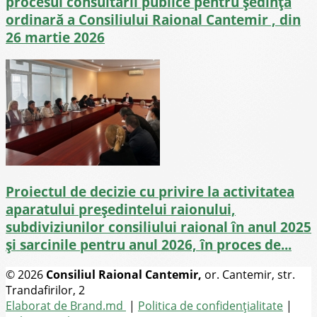
procesul consultării publice pentru ședința
ordinară a Consiliului Raional Cantemir , din
26 martie 2026
Proiectul de decizie cu privire la activitatea
aparatului președintelui raionului,
subdiviziunilor consiliului raional în anul 2025
și sarcinile pentru anul 2026, în proces de...
© 2026
Consiliul Raional Cantemir,
or. Cantemir, str.
Trandafirilor, 2
Toate drepturile rezervate
Elaborat de Brand.md
|
Politica de confidențialitate
|