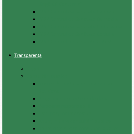
lângă CR Cantemir”
IMSP Centrul de Sanatate Cantemir
IMSP Centrul de Sanatate Baimaclia
IMSP Centrul de Sănătate Ciobalaccia
IMSP Centrul de Sănătate Cociulia
IMSP Centrul de Sănătate Gotesti
Transparența
Buget
Consultări publice
Norme de participare la procesul
decizional
Programul proiectelor de decizii
Persoana responsabilă
Lista părților interesate
Anunț inițiere consultări publice
Anunț organizare consultări publice