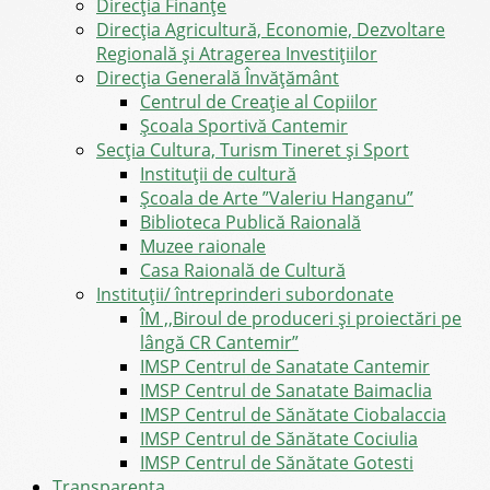
Direcţia Finanţe
Direcția Agricultură, Economie, Dezvoltare
Regională și Atragerea Investițiilor
Direcția Generală Învățământ
Centrul de Creație al Copiilor
Școala Sportivă Cantemir
Secția Cultura, Turism Tineret și Sport
Instituții de cultură
Școala de Arte ”Valeriu Hanganu”
Biblioteca Publică Raională
Muzee raionale
Casa Raională de Cultură
Instituții/ întreprinderi subordonate
ÎM ,,Biroul de produceri și proiectări pe
lângă CR Cantemir”
IMSP Centrul de Sanatate Cantemir
IMSP Centrul de Sanatate Baimaclia
IMSP Centrul de Sănătate Ciobalaccia
IMSP Centrul de Sănătate Cociulia
IMSP Centrul de Sănătate Gotesti
Transparența