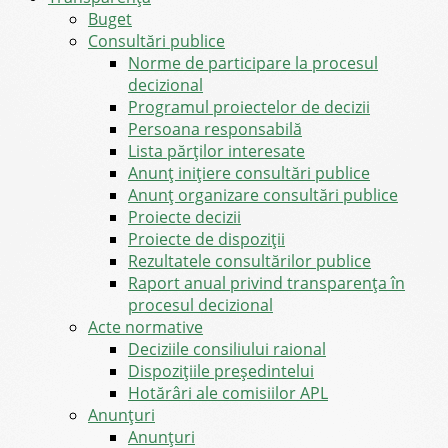
Buget
Consultări publice
Norme de participare la procesul
decizional
Programul proiectelor de decizii
Persoana responsabilă
Lista părților interesate
Anunț inițiere consultări publice
Anunț organizare consultări publice
Proiecte decizii
Proiecte de dispoziții
Rezultatele consultărilor publice
Raport anual privind transparenţa în
procesul decizional
Acte normative
Deciziile consiliului raional
Dispozițiile președintelui
Hotărâri ale comisiilor APL
Anunţuri
Anunţuri