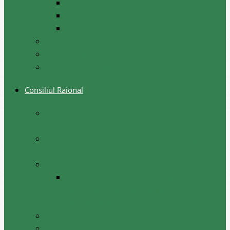
Festival, sarbatori de iarna
Festivalul etniilor
Obiceiuri de iarna
Ghid turistic
Meşteri populari
Cetățeni de onoare
Consiliul Raional
Regulamentul privind constituirea şi
funcţionarea Consiliului Raional Cantemir
Lista consilierilor raionali la situația august
2026
Comisii de specialitate
Componența nominală a comisiilor
consultative de specialitate ale consiliului
raional, februarie 2026
Şedinţele consiliului
Deciziile consiliului raional