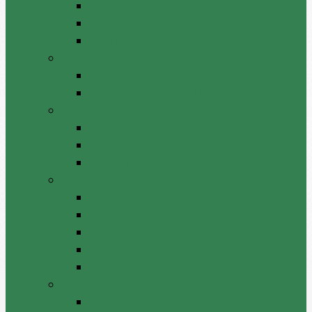
Decizii de atribuire
Dări de seamă / Rapoarte
Monitorizarea contractelor
Licitații publice
Anunț de licitație publică
Rezultatul licitației publice
Audit intern
Acte constitutive
Plan anual/strategie
Misiuni/Rapoarte
Integritate instituțională
Plan anticoruptie
Rapoarte
Declarație de răspundere managerială
Linia fierbinte
Informații relevante integritate
Proiecte investiționale
Durabilitatea proiectelor