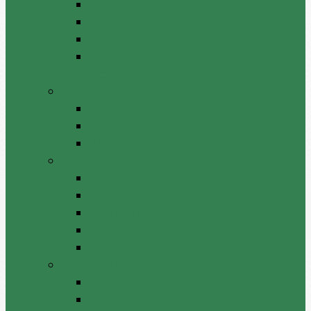
Proiecte decizii
Proiecte de dispoziții
Rezultatele consultărilor publice
Raport anual privind transparenţa în
procesul decizional
Acte normative
Deciziile consiliului raional
Dispozițiile președintelui
Hotărâri ale comisiilor APL
Anunţuri
Anunţuri
Locuri vacante
Concursuri/Rezultate
Instruiri
Şedinţele consiliului
Achiziții publice
Anunțuri de achiziții
Plan achiziții