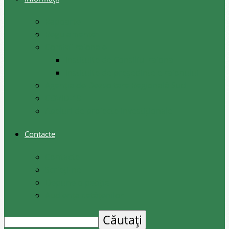
Rapoarte
Regulamente
Comisii raionale
Instituite de Consiliul raional
Instituite de președintele raionului
Agenția de Dezvoltare Regională Sud
COVID-19
Apeluri de proiecte investiționale
Contacte
Contacte
Scrieți-ne
Depune o petiție
Audiența cetățenilor