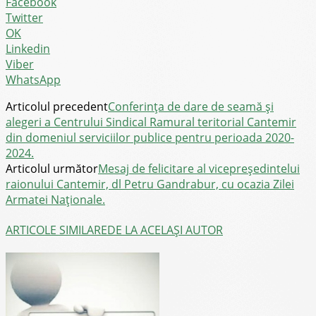
Facebook
Twitter
OK
Linkedin
Viber
WhatsApp
Articolul precedent
Conferința de dare de seamă și
alegeri a Centrului Sindical Ramural teritorial Cantemir
din domeniul serviciilor publice pentru perioada 2020-
2024.
Articolul următor
Mesaj de felicitare al vicepreședintelui
raionului Cantemir, dl Petru Gandrabur, cu ocazia Zilei
Armatei Naționale.
ARTICOLE SIMILARE
DE LA ACELAȘI AUTOR