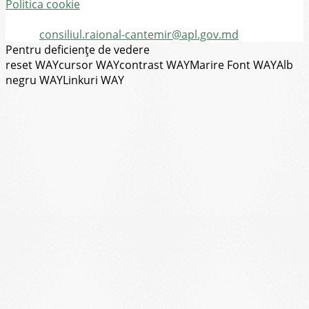
Politica cookie
Tel.
(+373) 273-2-20-58
Email:
consiliul.raional-cantemir@apl.gov.md
Pentru deficiențe de vedere
reset WAY
cursor WAY
contrast WAY
Marire Font WAY
Alb
negru WAY
Linkuri WAY