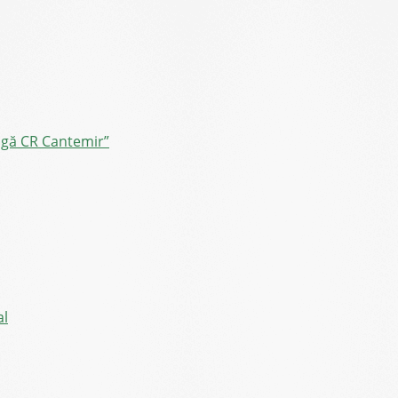
ângă CR Cantemir”
al