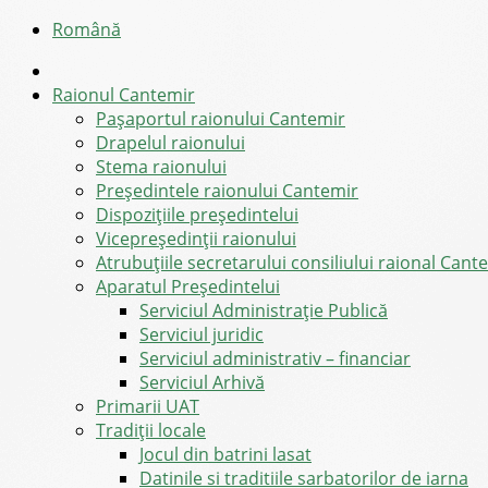
Română
Raionul Cantemir
Pașaportul raionului Cantemir
Drapelul raionului
Stema raionului
Preşedintele raionului Cantemir
Dispozițiile președintelui
Vicepreşedinţii raionului
Atrubuțiile secretarului consiliului raional Cant
Aparatul Preşedintelui
Serviciul Administraţie Publică
Serviciul juridic
Serviciul administrativ – financiar
Serviciul Arhivă
Primarii UAT
Tradiții locale
Jocul din batrini lasat
Datinile si traditiile sarbatorilor de iarna