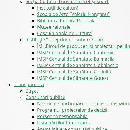
Secția Cultura, Turism Tineret și Sport
Instituții de cultură
Școala de Arte ”Valeriu Hanganu”
Biblioteca Publică Raională
Muzee raionale
Casa Raională de Cultură
Instituții/ întreprinderi subordonate
ÎM ,,Biroul de produceri și proiectări pe l
IMSP Centrul de Sanatate Cantemir
IMSP Centrul de Sanatate Baimaclia
IMSP Centrul de Sănătate Ciobalaccia
IMSP Centrul de Sănătate Cociulia
IMSP Centrul de Sănătate Gotesti
Transparența
Buget
Consultări publice
Norme de participare la procesul decizion
Programul proiectelor de decizii
Persoana responsabilă
Lista părților interesate
Anunț inițiere consultări publice