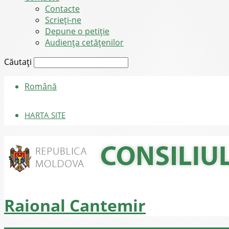
Contacte
Scrieți-ne
Depune o petiție
Audiența cetățenilor
Căutați
Română
HARTA SITE
Raional Cantemir