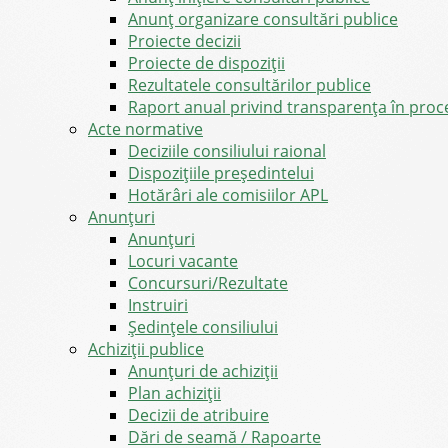
Anunț organizare consultări publice
Proiecte decizii
Proiecte de dispoziții
Rezultatele consultărilor publice
Raport anual privind transparenţa în proce
Acte normative
Deciziile consiliului raional
Dispozițiile președintelui
Hotărâri ale comisiilor APL
Anunţuri
Anunţuri
Locuri vacante
Concursuri/Rezultate
Instruiri
Şedinţele consiliului
Achiziții publice
Anunțuri de achiziții
Plan achiziții
Decizii de atribuire
Dări de seamă / Rapoarte