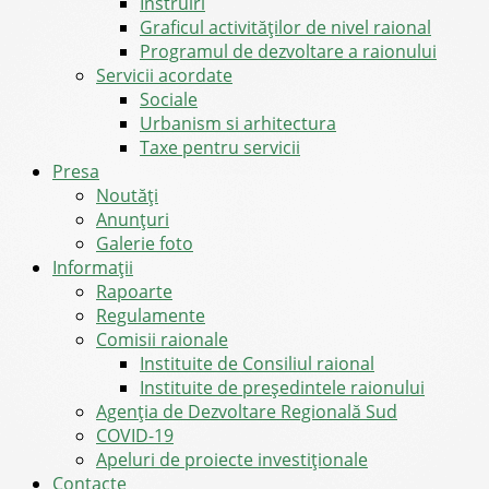
Instruiri
Graficul activităților de nivel raional
Programul de dezvoltare a raionului
Servicii acordate
Sociale
Urbanism si arhitectura
Taxe pentru servicii
Presa
Noutăţi
Anunţuri
Galerie foto
Informații
Rapoarte
Regulamente
Comisii raionale
Instituite de Consiliul raional
Instituite de președintele raionului
Agenția de Dezvoltare Regională Sud
COVID-19
Apeluri de proiecte investiționale
Contacte