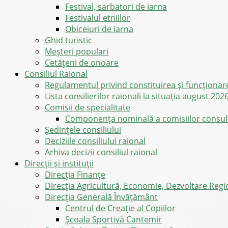
Festival, sarbatori de iarna
Festivalul etniilor
Obiceiuri de iarna
Ghid turistic
Meşteri populari
Cetățeni de onoare
Consiliul Raional
Regulamentul privind constituirea şi funcţionar
Lista consilierilor raionali la situația august 202
Comisii de specialitate
Componența nominală a comisiilor consultat
Şedinţele consiliului
Deciziile consiliului raional
Arhiva decizii consiliul raional
Direcții și instituții
Direcţia Finanţe
Direcția Agricultură, Economie, Dezvoltare Region
Direcția Generală Învățământ
Centrul de Creație al Copiilor
Școala Sportivă Cantemir