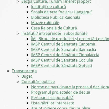
Secția Cultura, Turism Tineret și Sport
Instituții de cultură
Școala de Arte ”Valeriu Hanganu”
Biblioteca Publică Raională
Muzee raionale
Casa Raională de Cultură
Instituții/ întreprinderi subordonate
ÎM ,,Biroul de produceri și proiectări pe l
IMSP Centrul de Sanatate Cantemir
IMSP Centrul de Sanatate Baimaclia
IMSP Centrul de Sănătate Ciobalaccia
IMSP Centrul de Sănătate Cociulia
IMSP Centrul de Sănătate Gotesti
Transparența
Buget
Consultări publice
Norme de participare la procesul decizion
Programul proiectelor de decizii
Persoana responsabilă
Lista părților interesate
Anunț inițiere consultări publice