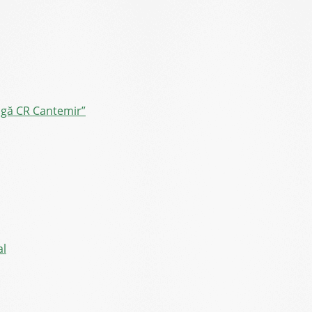
ângă CR Cantemir”
al