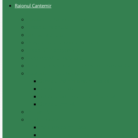
Raionul Cantemir
Pașaportul raionului Cantemir
Drapelul raionului
Stema raionului
Preşedintele raionului Cantemir
Dispozițiile președintelui
Vicepreşedinţii raionului
Atrubuțiile secretarului consiliului raional Cant
Aparatul Preşedintelui
Serviciul Administraţie Publică
Serviciul juridic
Serviciul administrativ – financiar
Serviciul Arhivă
Primarii UAT
Tradiții locale
Jocul din batrini lasat
Datinile si traditiile sarbatorilor de iarna