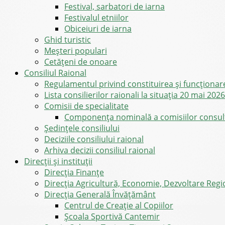
Festival, sarbatori de iarna
Festivalul etniilor
Obiceiuri de iarna
Ghid turistic
Meşteri populari
Cetățeni de onoare
Consiliul Raional
Regulamentul privind constituirea şi funcţionar
Lista consilierilor raionali la situația 20 mai 2026
Comisii de specialitate
Componența nominală a comisiilor consultat
Şedinţele consiliului
Deciziile consiliului raional
Arhiva decizii consiliul raional
Direcții și instituții
Direcţia Finanţe
Direcția Agricultură, Economie, Dezvoltare Region
Direcția Generală Învățământ
Centrul de Creație al Copiilor
Școala Sportivă Cantemir