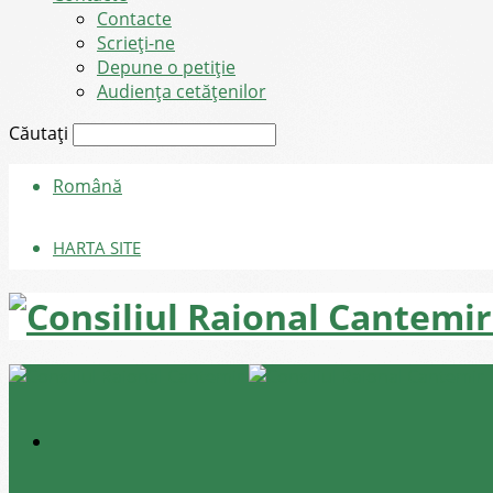
Contacte
Scrieți-ne
Depune o petiție
Audiența cetățenilor
Căutați
Română
HARTA SITE