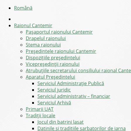
Română
Raionul Cantemir
Pașaportul raionului Cantemir
Drapelul raionului
Stema raionului
Preşedintele raionului Cantemir
Dispozițiile președintelui
Vicepreşedinţii raionului
Atrubuțiile secretarului consiliului raional Cant
Aparatul Preşedintelui
Serviciul Administraţie Publică
Serviciul juridic
Serviciul administrativ – financiar
Serviciul Arhivă
Primarii UAT
Tradiții locale
Jocul din batrini lasat
Datinile si traditiile sarbatorilor de iarna