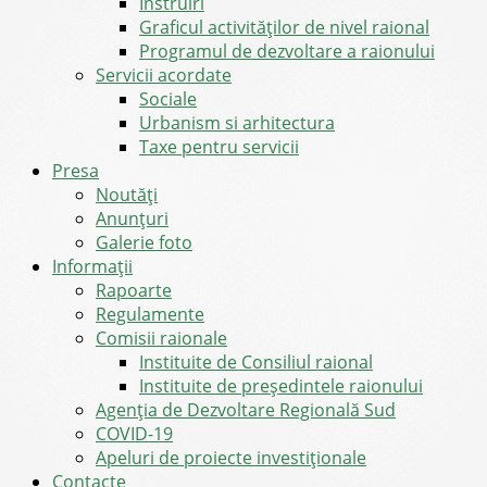
Instruiri
Graficul activităților de nivel raional
Programul de dezvoltare a raionului
Servicii acordate
Sociale
Urbanism si arhitectura
Taxe pentru servicii
Presa
Noutăţi
Anunţuri
Galerie foto
Informații
Rapoarte
Regulamente
Comisii raionale
Instituite de Consiliul raional
Instituite de președintele raionului
Agenția de Dezvoltare Regională Sud
COVID-19
Apeluri de proiecte investiționale
Contacte