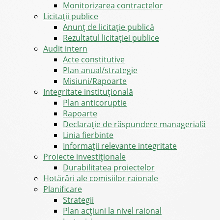
Monitorizarea contractelor
Licitații publice
Anunț de licitație publică
Rezultatul licitației publice
Audit intern
Acte constitutive
Plan anual/strategie
Misiuni/Rapoarte
Integritate instituțională
Plan anticoruptie
Rapoarte
Declarație de răspundere managerială
Linia fierbinte
Informații relevante integritate
Proiecte investiționale
Durabilitatea proiectelor
Hotărâri ale comisiilor raionale
Planificare
Strategii
Plan acțiuni la nivel raional