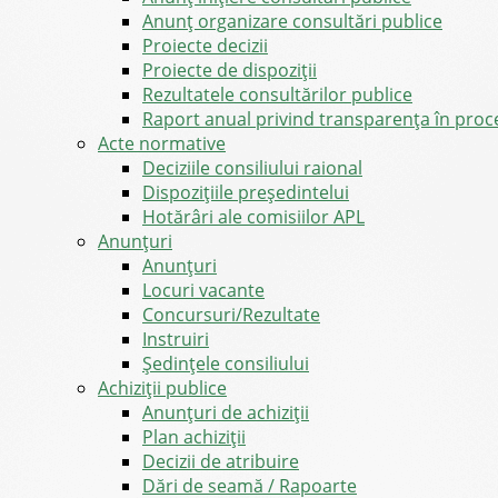
Anunț organizare consultări publice
Proiecte decizii
Proiecte de dispoziții
Rezultatele consultărilor publice
Raport anual privind transparenţa în proce
Acte normative
Deciziile consiliului raional
Dispozițiile președintelui
Hotărâri ale comisiilor APL
Anunţuri
Anunţuri
Locuri vacante
Concursuri/Rezultate
Instruiri
Şedinţele consiliului
Achiziții publice
Anunțuri de achiziții
Plan achiziții
Decizii de atribuire
Dări de seamă / Rapoarte