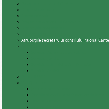
Pașaportul raionului Cantemir
Drapelul raionului
Stema raionului
Preşedintele raionului Cantemir
Dispozițiile președintelui
Vicepreşedinţii raionului
Atrubuțiile secretarului consiliului raional Cant
Aparatul Preşedintelui
Serviciul Administraţie Publică
Serviciul juridic
Serviciul administrativ – financiar
Serviciul Arhivă
Primarii UAT
Tradiții locale
Jocul din batrini lasat
Datinile si traditiile sarbatorilor de iarna
Festival, sarbatori de iarna
Festivalul etniilor