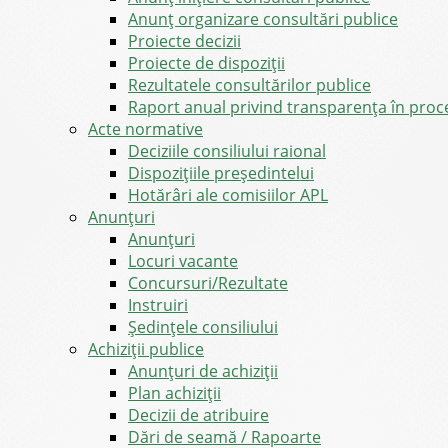
Anunț organizare consultări publice
Proiecte decizii
Proiecte de dispoziții
Rezultatele consultărilor publice
Raport anual privind transparenţa în proce
Acte normative
Deciziile consiliului raional
Dispozițiile președintelui
Hotărâri ale comisiilor APL
Anunţuri
Anunţuri
Locuri vacante
Concursuri/Rezultate
Instruiri
Şedinţele consiliului
Achiziții publice
Anunțuri de achiziții
Plan achiziții
Decizii de atribuire
Dări de seamă / Rapoarte