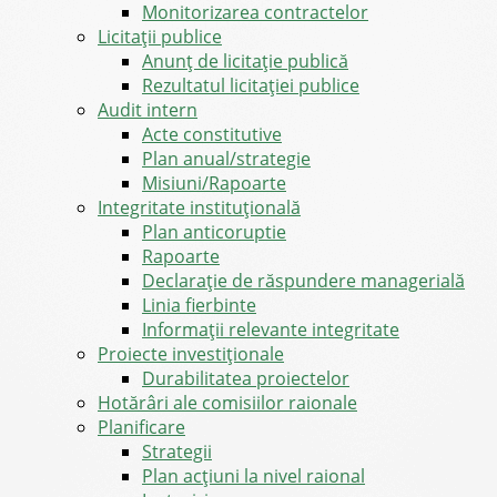
Monitorizarea contractelor
Licitații publice
Anunț de licitație publică
Rezultatul licitației publice
Audit intern
Acte constitutive
Plan anual/strategie
Misiuni/Rapoarte
Integritate instituțională
Plan anticoruptie
Rapoarte
Declarație de răspundere managerială
Linia fierbinte
Informații relevante integritate
Proiecte investiționale
Durabilitatea proiectelor
Hotărâri ale comisiilor raionale
Planificare
Strategii
Plan acțiuni la nivel raional