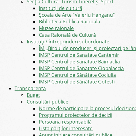
Secția Cultura, Turism Tineret și Sport
Instituții de cultură
Școala de Arte ”Valeriu Hanganu”
Biblioteca Publică Raională
Muzee raionale
Casa Raională de Cultură
Instituții/ întreprinderi subordonate
ÎM ,,Biroul de produceri și proiectări pe l
IMSP Centrul de Sanatate Cantemir
IMSP Centrul de Sanatate Baimaclia
IMSP Centrul de Sănătate Ciobalaccia
IMSP Centrul de Sănătate Cociulia
IMSP Centrul de Sănătate Gotesti
Transparența
Buget
Consultări publice
Norme de participare la procesul decizion
Programul proiectelor de decizii
Persoana responsabilă
Lista părților interesate
Anunț inițiere consultări publice