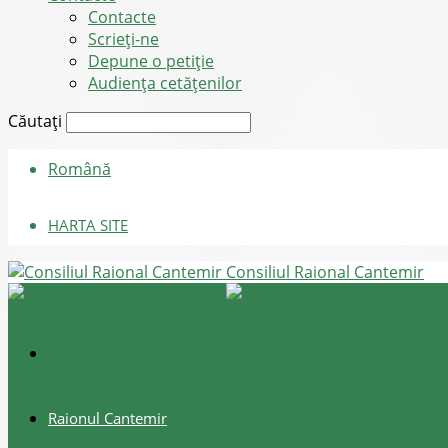
Contacte
Scrieți-ne
Depune o petiție
Audiența cetățenilor
Căutați
Română
HARTA SITE
Consiliul Raional Cantemir
Raionul Cantemir