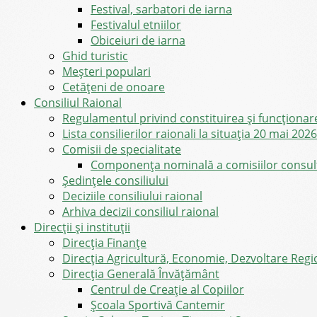
Festival, sarbatori de iarna
Festivalul etniilor
Obiceiuri de iarna
Ghid turistic
Meşteri populari
Cetățeni de onoare
Consiliul Raional
Regulamentul privind constituirea şi funcţionar
Lista consilierilor raionali la situația 20 mai 2026
Comisii de specialitate
Componența nominală a comisiilor consultat
Şedinţele consiliului
Deciziile consiliului raional
Arhiva decizii consiliul raional
Direcții și instituții
Direcţia Finanţe
Direcția Agricultură, Economie, Dezvoltare Region
Direcția Generală Învățământ
Centrul de Creație al Copiilor
Școala Sportivă Cantemir