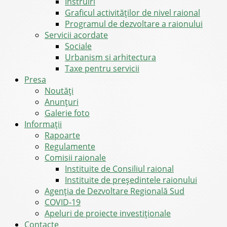
Instruiri
Graficul activităților de nivel raional
Programul de dezvoltare a raionului
Servicii acordate
Sociale
Urbanism si arhitectura
Taxe pentru servicii
Presa
Noutăţi
Anunţuri
Galerie foto
Informații
Rapoarte
Regulamente
Comisii raionale
Instituite de Consiliul raional
Instituite de președintele raionului
Agenția de Dezvoltare Regională Sud
COVID-19
Apeluri de proiecte investiționale
Contacte