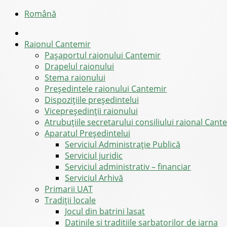
Română
Raionul Cantemir
Pașaportul raionului Cantemir
Drapelul raionului
Stema raionului
Preşedintele raionului Cantemir
Dispozițiile președintelui
Vicepreşedinţii raionului
Atrubuțiile secretarului consiliului raional Cant
Aparatul Preşedintelui
Serviciul Administraţie Publică
Serviciul juridic
Serviciul administrativ – financiar
Serviciul Arhivă
Primarii UAT
Tradiții locale
Jocul din batrini lasat
Datinile si traditiile sarbatorilor de iarna