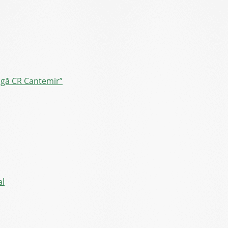
ângă CR Cantemir”
al