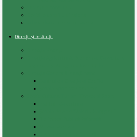
Şedinţele consiliului
Deciziile consiliului raional
Arhiva decizii consiliul raional
Direcții și instituții
Direcţia Finanţe
Direcția Agricultură, Economie, Dezvoltare
Regională și Atragerea Investițiilor
Direcția Generală Învățământ
Centrul de Creație al Copiilor
Școala Sportivă Cantemir
Secția Cultura, Turism Tineret și Sport
Instituții de cultură
Școala de Arte ”Valeriu Hanganu”
Biblioteca Publică Raională
Muzee raionale
Casa Raională de Cultură