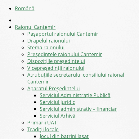
Română
Raionul Cantemir
Pașaportul raionului Cantemir
Drapelul raionului
Stema raionului
Preşedintele raionului Cantemir
Dispozițiile președintelui
Vicepreşedinţii raionului
Atrubuțiile secretarului consiliului raional
Cantemir
Aparatul Preşedintelui
Serviciul Administraţie Publică
Serviciul juridic
Serviciul administrativ – financiar
Serviciul Arhivă
Primarii UAT
Tradiții locale
Jocul din batrini lasat