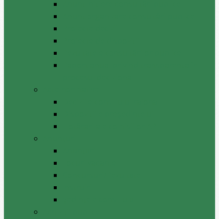
Anunț inițiere consultări publice
Anunț organizare consultări publice
Proiecte decizii
Proiecte de dispoziții
Rezultatele consultărilor publice
Raport anual privind transparenţa în
procesul decizional
Acte normative
Deciziile consiliului raional
Dispozițiile președintelui
Hotărâri ale comisiilor APL
Anunţuri
Anunţuri
Locuri vacante
Concursuri/Rezultate
Instruiri
Şedinţele consiliului
Achiziții publice