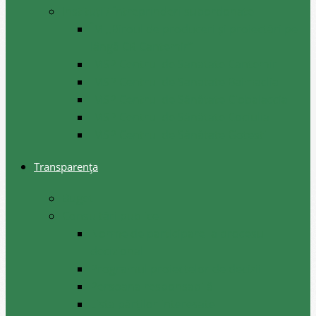
Instituții/ întreprinderi subordonate
ÎM ,,Biroul de produceri și proiectări pe
lângă CR Cantemir”
IMSP Centrul de Sanatate Cantemir
IMSP Centrul de Sanatate Baimaclia
IMSP Centrul de Sănătate Ciobalaccia
IMSP Centrul de Sănătate Cociulia
IMSP Centrul de Sănătate Gotesti
Transparența
Buget
Consultări publice
Norme de participare la procesul
decizional
Programul proiectelor de decizii
Persoana responsabilă
Lista părților interesate