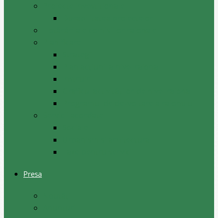
Proiecte investiționale
Durabilitatea proiectelor
Hotărâri ale comisiilor raionale
Planificare
Strategii
Plan acțiuni la nivel raional
Instruiri
Graficul activităților de nivel raional
Programul de dezvoltare a raionului
Servicii acordate
Sociale
Urbanism si arhitectura
Taxe pentru servicii
Presa
Noutăţi
Anunţuri