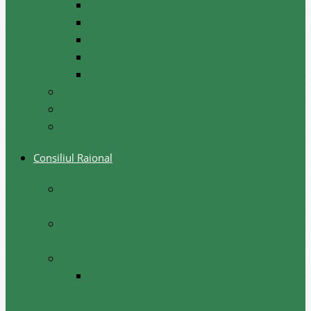
Jocul din batrini lasat
Datinile si traditiile sarbatorilor de iarna
Festival, sarbatori de iarna
Festivalul etniilor
Obiceiuri de iarna
Ghid turistic
Meşteri populari
Cetățeni de onoare
Consiliul Raional
Regulamentul privind constituirea şi
funcţionarea Consiliului Raional Cantemir
Lista consilierilor raionali la situația august
2026
Comisii de specialitate
Componența nominală a comisiilor
consultative de specialitate ale consiliului
raional, februarie 2026