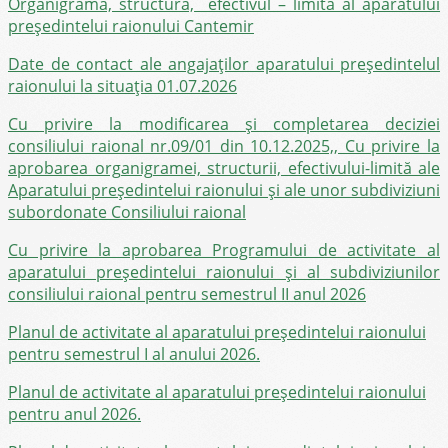
Organigrama, structura, efectivul – limită al aparatului
președintelui raionului Cantemir
Date de contact ale angajaților aparatului președintelul
raionului la situația 01.07.2026
Cu privire la modificarea și completarea deciziei
consiliului raional nr.09/01 din 10.12.2025,, Cu privire la
aprobarea organigramei, structurii, efectivului-limită ale
Aparatului președintelui raionului și ale unor subdiviziuni
subordonate Consiliului raional
Cu privire la aprobarea Programului de activitate al
aparatului preşedintelui raionului și al subdiviziunilor
consiliului raional pentru semestrul II anul 2026
Planul de activitate al aparatului preşedintelui raionului
pentru semestrul I al anului 2026.
Planul de activitate al aparatului preşedintelui raionului
pentru anul 2026.