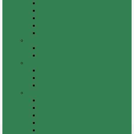
Anunțuri de achiziții
Plan achiziții
Decizii de atribuire
Dări de seamă / Rapoarte
Monitorizarea contractelor
Licitații publice
Anunț de licitație publică
Rezultatul licitației publice
Audit intern
Acte constitutive
Plan anual/strategie
Misiuni/Rapoarte
Integritate instituțională
Plan anticoruptie
Rapoarte
Declarație de răspundere managerială
Linia fierbinte
Informații relevante integritate