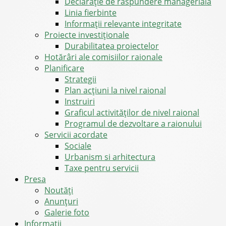
Declarație de răspundere managerială
Linia fierbinte
Informații relevante integritate
Proiecte investiționale
Durabilitatea proiectelor
Hotărâri ale comisiilor raionale
Planificare
Strategii
Plan acțiuni la nivel raional
Instruiri
Graficul activităților de nivel raional
Programul de dezvoltare a raionului
Servicii acordate
Sociale
Urbanism si arhitectura
Taxe pentru servicii
Presa
Noutăţi
Anunţuri
Galerie foto
Informații