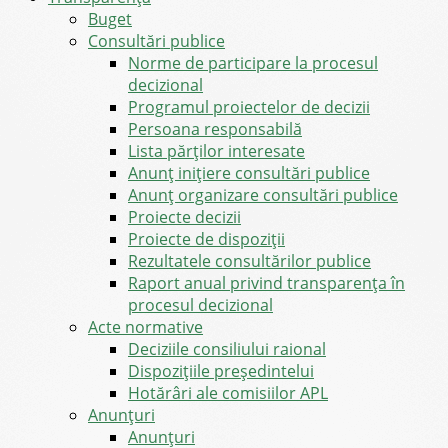
Buget
Consultări publice
Norme de participare la procesul
decizional
Programul proiectelor de decizii
Persoana responsabilă
Lista părților interesate
Anunț inițiere consultări publice
Anunț organizare consultări publice
Proiecte decizii
Proiecte de dispoziții
Rezultatele consultărilor publice
Raport anual privind transparenţa în
procesul decizional
Acte normative
Deciziile consiliului raional
Dispozițiile președintelui
Hotărâri ale comisiilor APL
Anunţuri
Anunţuri