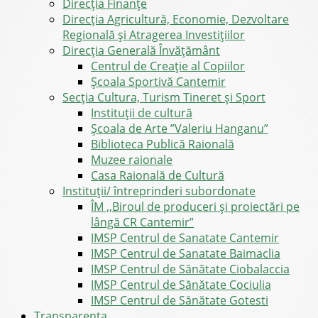
Direcţia Finanţe
Direcția Agricultură, Economie, Dezvoltare
Regională și Atragerea Investițiilor
Direcția Generală Învățământ
Centrul de Creație al Copiilor
Școala Sportivă Cantemir
Secția Cultura, Turism Tineret și Sport
Instituții de cultură
Școala de Arte ”Valeriu Hanganu”
Biblioteca Publică Raională
Muzee raionale
Casa Raională de Cultură
Instituții/ întreprinderi subordonate
ÎM ,,Biroul de produceri și proiectări pe
lângă CR Cantemir”
IMSP Centrul de Sanatate Cantemir
IMSP Centrul de Sanatate Baimaclia
IMSP Centrul de Sănătate Ciobalaccia
IMSP Centrul de Sănătate Cociulia
IMSP Centrul de Sănătate Gotesti
Transparența