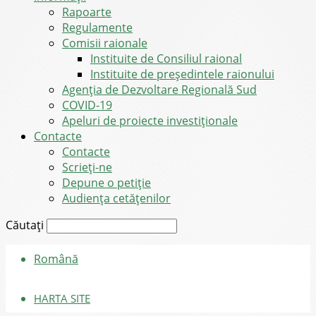
Rapoarte
Regulamente
Comisii raionale
Instituite de Consiliul raional
Instituite de președintele raionului
Agenția de Dezvoltare Regională Sud
COVID-19
Apeluri de proiecte investiționale
Contacte
Contacte
Scrieți-ne
Depune o petiție
Audiența cetățenilor
Căutați
Română
HARTA SITE