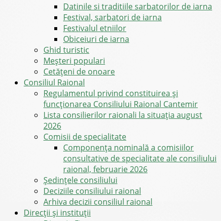
Datinile si traditiile sarbatorilor de iarna
Festival, sarbatori de iarna
Festivalul etniilor
Obiceiuri de iarna
Ghid turistic
Meşteri populari
Cetățeni de onoare
Consiliul Raional
Regulamentul privind constituirea şi
funcţionarea Consiliului Raional Cantemir
Lista consilierilor raionali la situația august
2026
Comisii de specialitate
Componența nominală a comisiilor
consultative de specialitate ale consiliului
raional, februarie 2026
Şedinţele consiliului
Deciziile consiliului raional
Arhiva decizii consiliul raional
Direcții și instituții