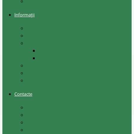
Galerie foto
Informații
Rapoarte
Regulamente
Comisii raionale
Instituite de Consiliul raional
Instituite de președintele raionului
Agenția de Dezvoltare Regională Sud
COVID-19
Apeluri de proiecte investiționale
Contacte
Contacte
Scrieți-ne
Depune o petiție
Audiența cetățenilor