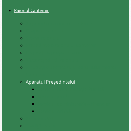
Raionul Cantemir
Pașaportul raionului Cantemir
Drapelul raionului
Stema raionului
Preşedintele raionului Cantemir
Dispozițiile președintelui
Vicepreşedinţii raionului
Atrubuțiile secretarului consiliului raional
Cantemir
Aparatul Preşedintelui
Serviciul Administraţie Publică
Serviciul juridic
Serviciul administrativ – financiar
Serviciul Arhivă
Primarii UAT
Tradiții locale