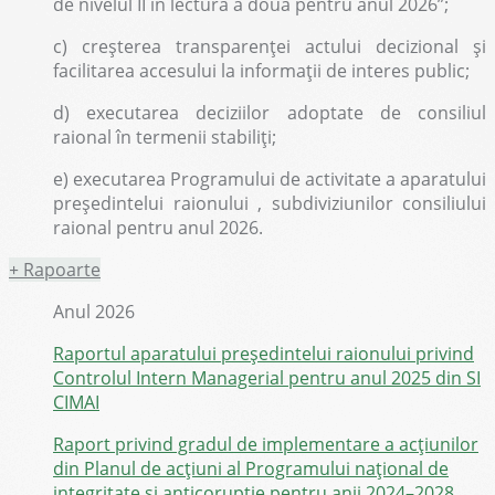
de nivelul II în lectura a doua pentru anul 2026”;
c) creșterea transparenţei actului decizional și
facilitarea accesului la informații de interes public;
d) executarea deciziilor adoptate de consiliul
raional în termenii stabiliţi;
e) executarea Programului de activitate a aparatului
preşedintelui raionului , subdiviziunilor consiliului
raional pentru anul 2026.
+
Rapoarte
Anul 2026
Raportul aparatului președintelui raionului privind
Controlul Intern Managerial pentru anul 2025 din SI
CIMAI
Raport privind gradul de implementare a acțiunilor
din Planul de acțiuni al Programului național de
integritate și anticorupție pentru anii 2024–2028,