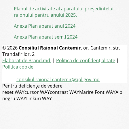
Planul de activitate al aparatului preşedintelui
raionului pentru anului 2025.
Anexa Plan aparat anul 2024
Anexa Plan aparat sem.I 2024
© 2026
Consiliul Raional Cantemir,
or. Cantemir, str.
Trandafirilor, 2
Toate drepturile rezervate
Elaborat de Brand.md
|
Politica de confidențialitate
|
Politica cookie
Tel.
(+373) 273-2-20-58
Email:
consiliul.raional-cantemir@apl.gov.md
Pentru deficiențe de vedere
reset WAY
cursor WAY
contrast WAY
Marire Font WAY
Alb
negru WAY
Linkuri WAY