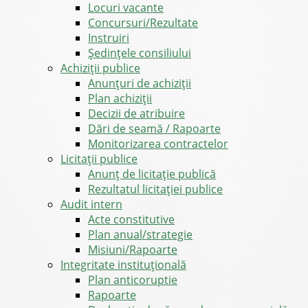
Locuri vacante
Concursuri/Rezultate
Instruiri
Şedinţele consiliului
Achiziții publice
Anunțuri de achiziții
Plan achiziții
Decizii de atribuire
Dări de seamă / Rapoarte
Monitorizarea contractelor
Licitații publice
Anunț de licitație publică
Rezultatul licitației publice
Audit intern
Acte constitutive
Plan anual/strategie
Misiuni/Rapoarte
Integritate instituțională
Plan anticoruptie
Rapoarte