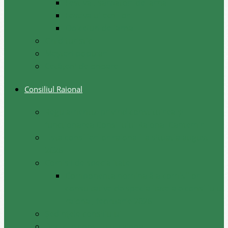
Festival, sarbatori de iarna
Festivalul etniilor
Obiceiuri de iarna
Ghid turistic
Meşteri populari
Cetățeni de onoare
Consiliul Raional
Regulamentul privind constituirea şi
funcţionarea Consiliului Raional Cantemir
Lista consilierilor raionali la situația august
2026
Comisii de specialitate
Componența nominală a comisiilor
consultative de specialitate ale consiliului
raional, februarie 2026
Şedinţele consiliului
Deciziile consiliului raional