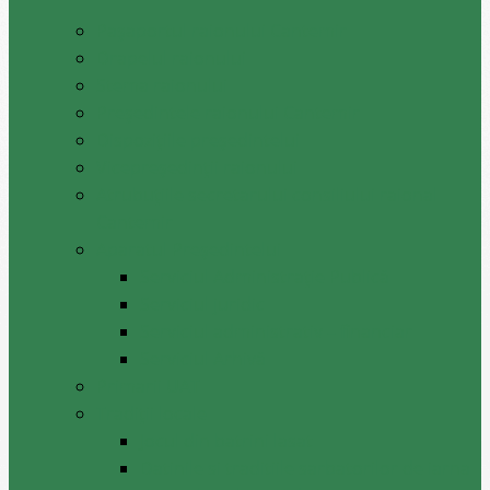
Pașaportul raionului Cantemir
Drapelul raionului
Stema raionului
Preşedintele raionului Cantemir
Dispozițiile președintelui
Vicepreşedinţii raionului
Atrubuțiile secretarului consiliului raional
Cantemir
Aparatul Preşedintelui
Serviciul Administraţie Publică
Serviciul juridic
Serviciul administrativ – financiar
Serviciul Arhivă
Primarii UAT
Tradiții locale
Jocul din batrini lasat
Datinile si traditiile sarbatorilor de iarna