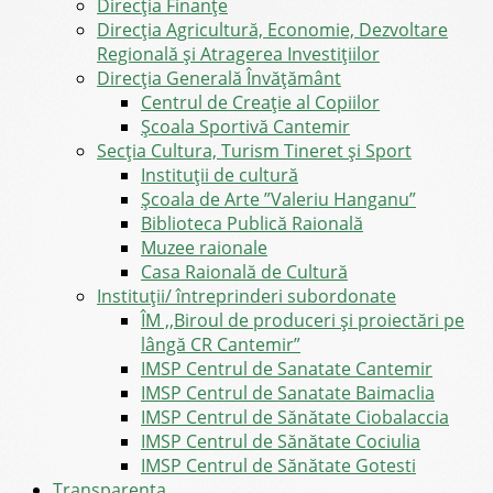
Direcţia Finanţe
Direcția Agricultură, Economie, Dezvoltare
Regională și Atragerea Investițiilor
Direcția Generală Învățământ
Centrul de Creație al Copiilor
Școala Sportivă Cantemir
Secția Cultura, Turism Tineret și Sport
Instituții de cultură
Școala de Arte ”Valeriu Hanganu”
Biblioteca Publică Raională
Muzee raionale
Casa Raională de Cultură
Instituții/ întreprinderi subordonate
ÎM ,,Biroul de produceri și proiectări pe
lângă CR Cantemir”
IMSP Centrul de Sanatate Cantemir
IMSP Centrul de Sanatate Baimaclia
IMSP Centrul de Sănătate Ciobalaccia
IMSP Centrul de Sănătate Cociulia
IMSP Centrul de Sănătate Gotesti
Transparența