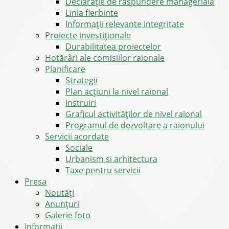
Declarație de răspundere managerială
Linia fierbinte
Informații relevante integritate
Proiecte investiționale
Durabilitatea proiectelor
Hotărâri ale comisiilor raionale
Planificare
Strategii
Plan acțiuni la nivel raional
Instruiri
Graficul activităților de nivel raional
Programul de dezvoltare a raionului
Servicii acordate
Sociale
Urbanism si arhitectura
Taxe pentru servicii
Presa
Noutăţi
Anunţuri
Galerie foto
Informații