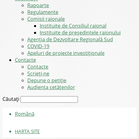
Rapoarte
Regulamente
Comisii raionale
Instituite de Consiliul raional
Instituite de președintele raionului
Agenția de Dezvoltare Regională Sud
COVID-19
Apeluri de proiecte investiționale
Contacte
Contacte
Scrieți-ne
Depune o petiție
Audiența cetățenilor
Căutați
Română
HARTA SITE