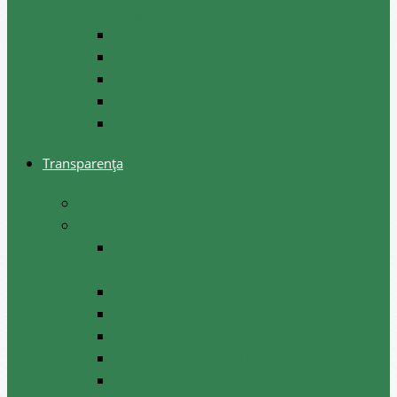
lângă CR Cantemir”
IMSP Centrul de Sanatate Cantemir
IMSP Centrul de Sanatate Baimaclia
IMSP Centrul de Sănătate Ciobalaccia
IMSP Centrul de Sănătate Cociulia
IMSP Centrul de Sănătate Gotesti
Transparența
Buget
Consultări publice
Norme de participare la procesul
decizional
Programul proiectelor de decizii
Persoana responsabilă
Lista părților interesate
Anunț inițiere consultări publice
Anunț organizare consultări publice