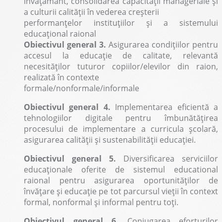
învățământ, consolidarea capacității manageriale și
a culturii calității în vederea creșterii
performanțelor instituțiilor și a sistemului
educațional raional
Obiectivul general 3.
Asigurarea condițiilor pentru
accesul la educație de calitate, relevantă
necesităților tuturor copiilor/elevilor din raion,
realizată în contexte
formale/nonformale/informale
Obiectivul general 4.
Implementarea eficientă a
tehnologiilor digitale pentru îmbunătățirea
procesului de implementare a curricula școlară,
asigurarea calității și sustenabilității educației.
Obiectivul general 5.
Diversificarea serviciilor
educaționale oferite de sistemul educational
raional pentru asigurarea oportunităților de
învățare și educație pe tot parcursul vieții în context
formal, nonformal și informal pentru toți.
Obiectivul general 6.
Conjugarea eforturilor