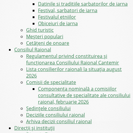
Datinile si traditiile sarbatorilor de iarna
Festival, sarbatori de iarna
Festivalul etniilor
Obiceiuri de iarna
Ghid turistic
Meşteri populari
Cetățeni de onoare
Consiliul Raional
Regulamentul privind constituirea şi
funcţionarea Consiliului Raional Cantemir
Lista consilierilor raionali la situația august
2026
Comisii de specialitate
Componența nominală a comisiilor
consultative de specialitate ale consiliului
raional, februarie 2026
Şedinţele consiliului
Deciziile consiliului raional
Arhiva decizii consiliul raional
Direcții și instituții