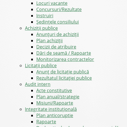
Locuri vacante
Concursuri/Rezultate
Instruiri
Şedinţele consiliului
Achiziții publice
Anunțuri de achiziții
Plan achiziții
Decizii de atribuire
Dări de seamă / Rapoarte
Monitorizarea contractelor
Licitații publice
Anunț de licitație publică
Rezultatul licitației publice
Audit intern
Acte constitutive
Plan anual/strategie
Misiuni/Rapoarte
Integritate instituțională
Plan anticoruptie
Rapoarte