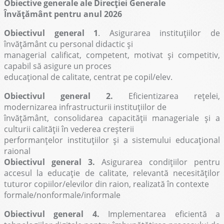
Obiective generale ale Direcției Generale
Învățământ pentru anul 2026
Obiectivul general 1
. Asigurarea instituțiilor de
învățământ cu personal didactic și
managerial calificat, competent, motivat și competitiv,
capabil să asigure un proces
educațional de calitate, centrat pe copil/elev.
Obiectivul general 2.
Eficientizarea rețelei,
modernizarea infrastructurii instituțiilor de
învățământ, consolidarea capacității manageriale și a
culturii calității în vederea creșterii
performanțelor instituțiilor și a sistemului educațional
raional
Obiectivul general 3.
Asigurarea condițiilor pentru
accesul la educație de calitate, relevantă necesităților
tuturor copiilor/elevilor din raion, realizată în contexte
formale/nonformale/informale
Obiectivul general 4.
Implementarea eficientă a