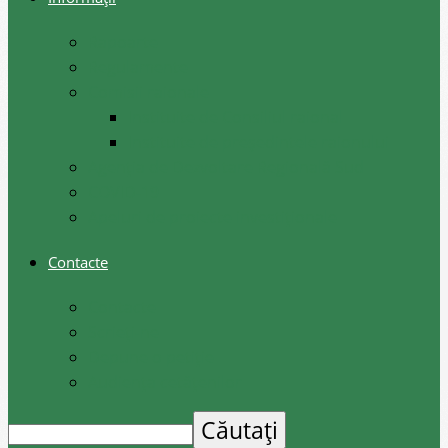
Rapoarte
Regulamente
Comisii raionale
Instituite de Consiliul raional
Instituite de președintele raionului
Agenția de Dezvoltare Regională Sud
COVID-19
Apeluri de proiecte investiționale
Contacte
Contacte
Scrieți-ne
Depune o petiție
Audiența cetățenilor