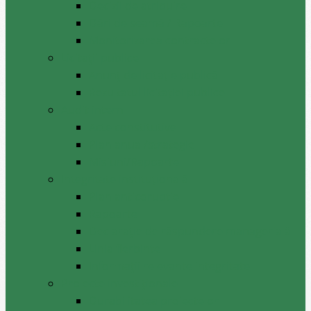
Decizii de atribuire
Dări de seamă / Rapoarte
Monitorizarea contractelor
Licitații publice
Anunț de licitație publică
Rezultatul licitației publice
Audit intern
Acte constitutive
Plan anual/strategie
Misiuni/Rapoarte
Integritate instituțională
Plan anticoruptie
Rapoarte
Declarație de răspundere managerială
Linia fierbinte
Informații relevante integritate
Proiecte investiționale
Durabilitatea proiectelor