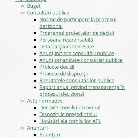
Buget
Consultări publice
Norme de participare la procesul
decizional
Programul proiectelor de decizii
Persoana responsabilă
Lista părților interesate
Anunț inițiere consultări publice
Anunț organizare consultări publice
Proiecte decizii
Proiecte de dispoziții
Rezultatele consultărilor publice
Raport anual privind transparenţa în
procesul decizional
Acte normative
Deciziile consiliului raional
Dispozițiile președintelui
Hotărâri ale comisiilor APL
Anunţuri
Anunţuri