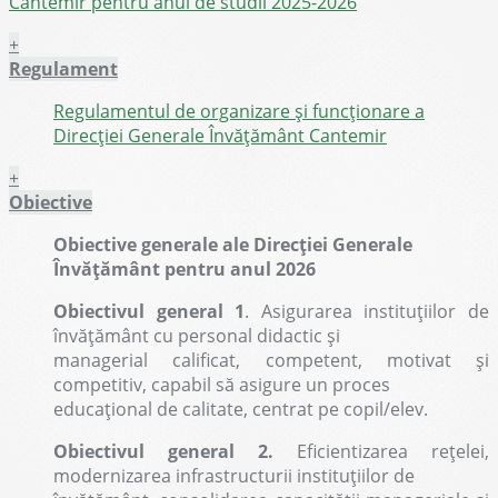
Cantemir pentru anul de studii 2025-2026
+
Regulament
Regulamentul de organizare și funcționare a
Direcției Generale Învățământ Cantemir
+
Obiective
Obiective generale ale Direcției Generale
Învățământ pentru anul 2026
Obiectivul general 1
. Asigurarea instituțiilor de
învățământ cu personal didactic și
managerial calificat, competent, motivat și
competitiv, capabil să asigure un proces
educațional de calitate, centrat pe copil/elev.
Obiectivul general 2.
Eficientizarea rețelei,
modernizarea infrastructurii instituțiilor de