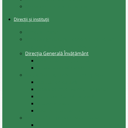
Arhiva decizii consiliul raional
Direcții și instituții
Direcţia Finanţe
Direcția Agricultură, Economie, Dezvoltare
Regională și Atragerea Investițiilor
Direcția Generală Învățământ
Centrul de Creație al Copiilor
Școala Sportivă Cantemir
Secția Cultura, Turism Tineret și Sport
Instituții de cultură
Școala de Arte ”Valeriu Hanganu”
Biblioteca Publică Raională
Muzee raionale
Casa Raională de Cultură
Instituții/ întreprinderi subordonate
ÎM ,,Biroul de produceri și proiectări pe