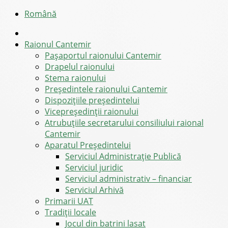
Română
Raionul Cantemir
Pașaportul raionului Cantemir
Drapelul raionului
Stema raionului
Preşedintele raionului Cantemir
Dispozițiile președintelui
Vicepreşedinţii raionului
Atrubuțiile secretarului consiliului raional
Cantemir
Aparatul Preşedintelui
Serviciul Administraţie Publică
Serviciul juridic
Serviciul administrativ – financiar
Serviciul Arhivă
Primarii UAT
Tradiții locale
Jocul din batrini lasat