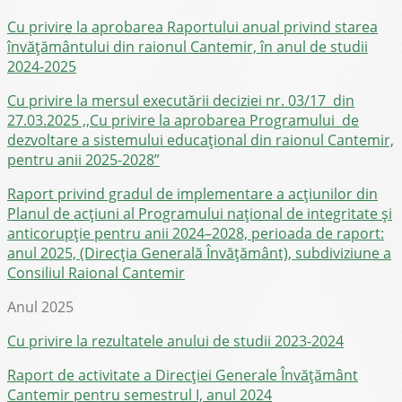
Cu privire la aprobarea Raportului anual privind starea
învățământului din raionul Cantemir, în anul de studii
2024-2025
Cu privire la mersul executării deciziei nr. 03/17 din
27.03.2025 ,,Cu privire la aprobarea Programului de
dezvoltare a sistemului educațional din raionul Cantemir,
pentru anii 2025-2028”
Raport privind gradul de implementare a acțiunilor din
Planul de acțiuni al Programului național de integritate și
anticorupție pentru anii 2024–2028, perioada de raport:
anul 2025, (Direcția Generală Învățământ), subdiviziune a
Consiliul Raional Cantemir
Anul 2025
Cu privire la rezultatele anului de studii 2023-2024
Raport de activitate a Direcției Generale Învățământ
Cantemir pentru semestrul I, anul 2024