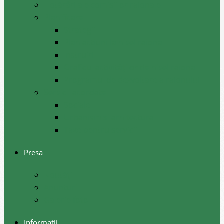
Hotărâri ale comisiilor raionale
Planificare
Strategii
Plan acțiuni la nivel raional
Instruiri
Graficul activităților de nivel raional
Programul de dezvoltare a raionului
Servicii acordate
Sociale
Urbanism si arhitectura
Taxe pentru servicii
Presa
Noutăţi
Anunţuri
Galerie foto
Informații