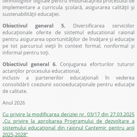
tehnologiilor digitale pentru îmbunătățirea procesului de
implementare a curricula școlară, asigurarea calității și
sustenabilității educației.
Obiectivul general 5.
Diversificarea serviciilor
educaționale oferite de sistemul educational raional
pentru asigurarea oportunităților de învățare și educație
pe tot parcursul vieții în context formal, nonformal și
informal pentru toți.
Obiectivul general 6.
Conjugarea eforturilor tuturor
actanților procesului educational,
inclusiv a partenerilor educaționali în vederea
consolidării coeziunii socioeducaționale pentru educație
de calitate.
Anul 2026
Cu privire la modificarea deciziei nr. 03/17 din 27.03.2025
„Cu privire la aprobarea Programului de dezvoltare a
sistemului educațional din raionul Cantemir pentru anii
2025-2028”