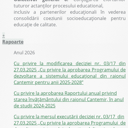
tuturor actanților procesului educational,
inclusiv a partenerilor educaționali în vederea
consolidării coeziunii socioeducaționale pentru
educație de calitate.
+
Rapoarte
Anul 2026
Cu privire la modificarea deciziei nr. 03/17 din
27.03.2025 „Cu privire la aprobarea Programului de
dezvoltare a sistemului educațional din raionul
Cantemir pentru anii 2025-2028”
Cu privire la aprobarea Raportului anual privind
starea învățământului din raionul Cantemir, în anul
de studii 2024-2025
Cu privire la mersul executării deciziei nr. 03/17 din
27.03.2025 ,,Cu privire la aprobarea Programului de