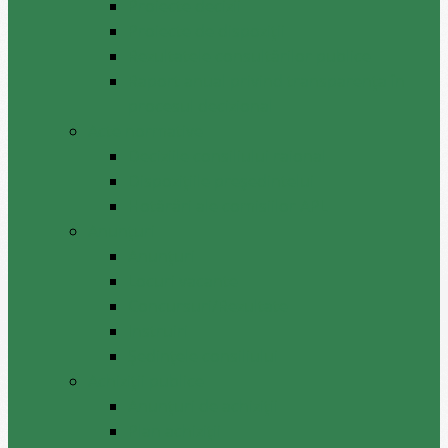
Proiecte decizii
Proiecte de dispoziții
Rezultatele consultărilor publice
Raport anual privind transparenţa în
procesul decizional
Acte normative
Deciziile consiliului raional
Dispozițiile președintelui
Hotărâri ale comisiilor APL
Anunţuri
Anunţuri
Locuri vacante
Concursuri/Rezultate
Instruiri
Şedinţele consiliului
Achiziții publice
Anunțuri de achiziții
Plan achiziții