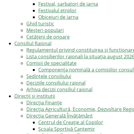
Festival, sarbatori de iarna
Festivalul etniilor
Obiceiuri de iarna
Ghid turistic
Meşteri populari
Cetățeni de onoare
Consiliul Raional
Regulamentul privind constituirea şi funcţionar
Lista consilierilor raionali la situația august 202
Comisii de specialitate
Componența nominală a comisiilor consultat
Şedinţele consiliului
Deciziile consiliului raional
Arhiva decizii consiliul raional
Direcții și instituții
Direcţia Finanţe
Direcția Agricultură, Economie, Dezvoltare Region
Direcția Generală Învățământ
Centrul de Creație al Copiilor
Școala Sportivă Cantemir