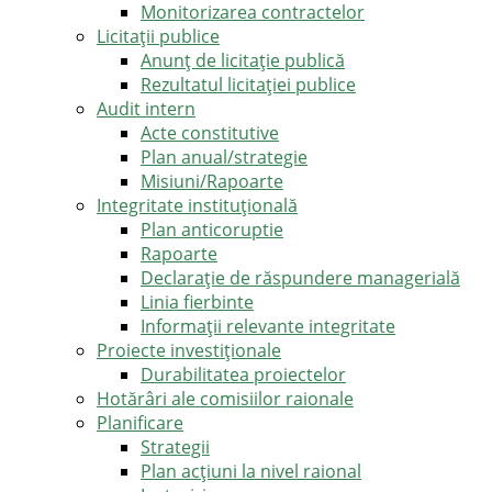
Monitorizarea contractelor
Licitații publice
Anunț de licitație publică
Rezultatul licitației publice
Audit intern
Acte constitutive
Plan anual/strategie
Misiuni/Rapoarte
Integritate instituțională
Plan anticoruptie
Rapoarte
Declarație de răspundere managerială
Linia fierbinte
Informații relevante integritate
Proiecte investiționale
Durabilitatea proiectelor
Hotărâri ale comisiilor raionale
Planificare
Strategii
Plan acțiuni la nivel raional