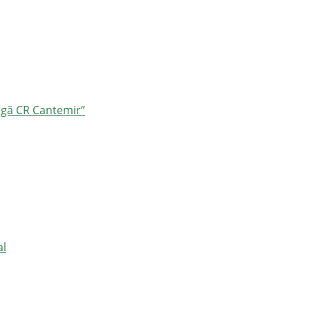
ângă CR Cantemir”
al