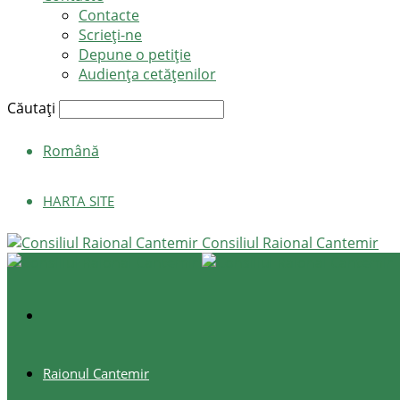
Contacte
Scrieți-ne
Depune o petiție
Audiența cetățenilor
Căutați
Română
HARTA SITE
Consiliul Raional Cantemir
Raionul Cantemir