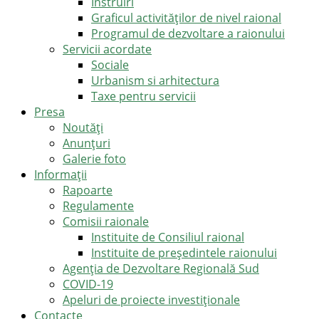
Instruiri
Graficul activităților de nivel raional
Programul de dezvoltare a raionului
Servicii acordate
Sociale
Urbanism si arhitectura
Taxe pentru servicii
Presa
Noutăţi
Anunţuri
Galerie foto
Informații
Rapoarte
Regulamente
Comisii raionale
Instituite de Consiliul raional
Instituite de președintele raionului
Agenția de Dezvoltare Regională Sud
COVID-19
Apeluri de proiecte investiționale
Contacte