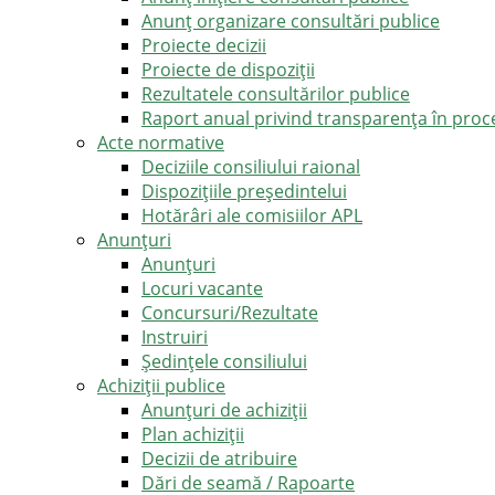
Anunț organizare consultări publice
Proiecte decizii
Proiecte de dispoziții
Rezultatele consultărilor publice
Raport anual privind transparenţa în proce
Acte normative
Deciziile consiliului raional
Dispozițiile președintelui
Hotărâri ale comisiilor APL
Anunţuri
Anunţuri
Locuri vacante
Concursuri/Rezultate
Instruiri
Şedinţele consiliului
Achiziții publice
Anunțuri de achiziții
Plan achiziții
Decizii de atribuire
Dări de seamă / Rapoarte