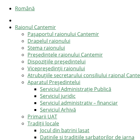
Română
Raionul Cantemir
Pașaportul raionului Cantemir
Drapelul raionului
Stema raionului
Preşedintele raionului Cantemir
Dispozițiile președintelui
Vicepreşedinţii raionului
Atrubuțiile secretarului consiliului raional Cant
Aparatul Preşedintelui
Serviciul Administraţie Publică
Serviciul juridic
Serviciul administrativ – financiar
Serviciul Arhivă
Primarii UAT
Tradiții locale
Jocul din batrini lasat
Datinile si traditiile sarbatorilor de iarna