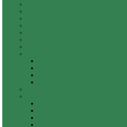
Pașaportul raionului Cantemir
Drapelul raionului
Stema raionului
Preşedintele raionului Cantemir
Dispozițiile președintelui
Vicepreşedinţii raionului
Atrubuțiile secretarului consiliului raional Cant
Aparatul Preşedintelui
Serviciul Administraţie Publică
Serviciul juridic
Serviciul administrativ – financiar
Serviciul Arhivă
Primarii UAT
Tradiții locale
Jocul din batrini lasat
Datinile si traditiile sarbatorilor de iarna
Festival, sarbatori de iarna
Festivalul etniilor