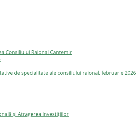
ea Consiliului Raional Cantemir
6
ive de specialitate ale consiliului raional, februarie 2026
ală și Atragerea Investițiilor