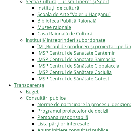
Secția Cultura, Turism Tineret și Sport
Instituții de cultură
Școala de Arte ”Valeriu Hanganu”
Biblioteca Publică Raională
Muzee raionale
Casa Raională de Cultură
Instituții/ întreprinderi subordonate
ÎM ,,Biroul de produceri și proiectări pe l
IMSP Centrul de Sanatate Cantemir
IMSP Centrul de Sanatate Baimaclia
IMSP Centrul de Sănătate Ciobalaccia
IMSP Centrul de Sănătate Cociulia
IMSP Centrul de Sănătate Gotesti
Transparența
Buget
Consultări publice
Norme de participare la procesul decizion
Programul proiectelor de decizii
Persoana responsabilă
Lista părților interesate
Anunț inițiere consultări publice