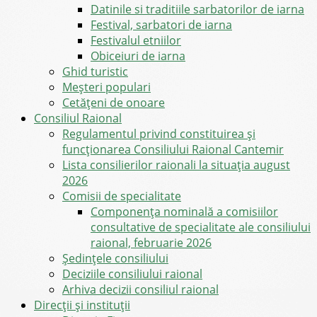
Datinile si traditiile sarbatorilor de iarna
Festival, sarbatori de iarna
Festivalul etniilor
Obiceiuri de iarna
Ghid turistic
Meşteri populari
Cetățeni de onoare
Consiliul Raional
Regulamentul privind constituirea şi
funcţionarea Consiliului Raional Cantemir
Lista consilierilor raionali la situația august
2026
Comisii de specialitate
Componența nominală a comisiilor
consultative de specialitate ale consiliului
raional, februarie 2026
Şedinţele consiliului
Deciziile consiliului raional
Arhiva decizii consiliul raional
Direcții și instituții