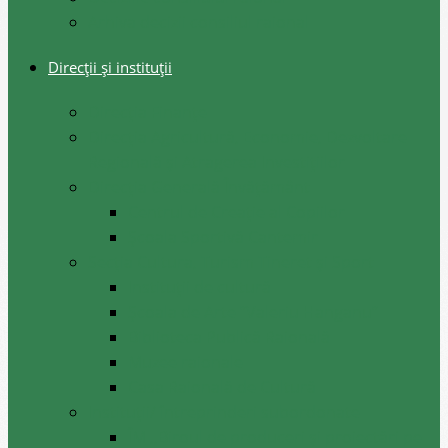
Arhiva decizii consiliul raional
Direcții și instituții
Direcţia Finanţe
Direcția Agricultură, Economie, Dezvoltare
Regională și Atragerea Investițiilor
Direcția Generală Învățământ
Centrul de Creație al Copiilor
Școala Sportivă Cantemir
Secția Cultura, Turism Tineret și Sport
Instituții de cultură
Școala de Arte ”Valeriu Hanganu”
Biblioteca Publică Raională
Muzee raionale
Casa Raională de Cultură
Instituții/ întreprinderi subordonate
ÎM ,,Biroul de produceri și proiectări pe