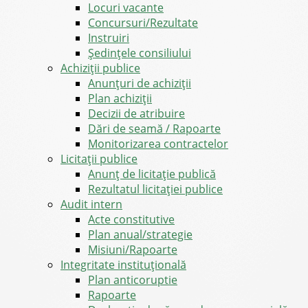
Locuri vacante
Concursuri/Rezultate
Instruiri
Şedinţele consiliului
Achiziții publice
Anunțuri de achiziții
Plan achiziții
Decizii de atribuire
Dări de seamă / Rapoarte
Monitorizarea contractelor
Licitații publice
Anunț de licitație publică
Rezultatul licitației publice
Audit intern
Acte constitutive
Plan anual/strategie
Misiuni/Rapoarte
Integritate instituțională
Plan anticoruptie
Rapoarte