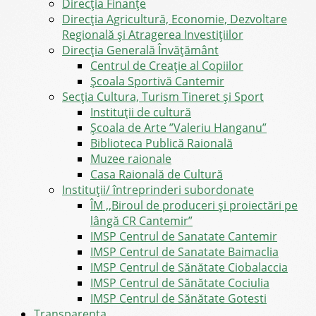
Direcţia Finanţe
Direcția Agricultură, Economie, Dezvoltare
Regională și Atragerea Investițiilor
Direcția Generală Învățământ
Centrul de Creație al Copiilor
Școala Sportivă Cantemir
Secția Cultura, Turism Tineret și Sport
Instituții de cultură
Școala de Arte ”Valeriu Hanganu”
Biblioteca Publică Raională
Muzee raionale
Casa Raională de Cultură
Instituții/ întreprinderi subordonate
ÎM ,,Biroul de produceri și proiectări pe
lângă CR Cantemir”
IMSP Centrul de Sanatate Cantemir
IMSP Centrul de Sanatate Baimaclia
IMSP Centrul de Sănătate Ciobalaccia
IMSP Centrul de Sănătate Cociulia
IMSP Centrul de Sănătate Gotesti
Transparența