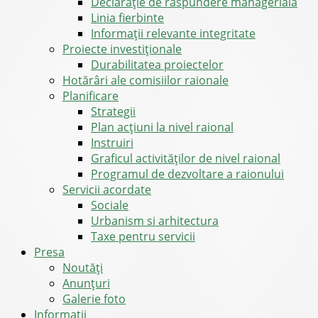
Declarație de răspundere managerială
Linia fierbinte
Informații relevante integritate
Proiecte investiționale
Durabilitatea proiectelor
Hotărâri ale comisiilor raionale
Planificare
Strategii
Plan acțiuni la nivel raional
Instruiri
Graficul activităților de nivel raional
Programul de dezvoltare a raionului
Servicii acordate
Sociale
Urbanism si arhitectura
Taxe pentru servicii
Presa
Noutăţi
Anunţuri
Galerie foto
Informații