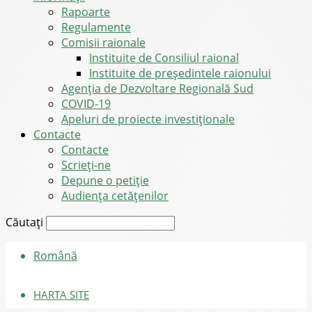
Rapoarte
Regulamente
Comisii raionale
Instituite de Consiliul raional
Instituite de președintele raionului
Agenția de Dezvoltare Regională Sud
COVID-19
Apeluri de proiecte investiționale
Contacte
Contacte
Scrieți-ne
Depune o petiție
Audiența cetățenilor
Căutați
Română
HARTA SITE