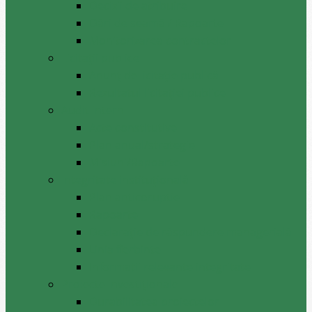
Decizii de atribuire
Dări de seamă / Rapoarte
Monitorizarea contractelor
Licitații publice
Anunț de licitație publică
Rezultatul licitației publice
Audit intern
Acte constitutive
Plan anual/strategie
Misiuni/Rapoarte
Integritate instituțională
Plan anticoruptie
Rapoarte
Declarație de răspundere managerială
Linia fierbinte
Informații relevante integritate
Proiecte investiționale
Durabilitatea proiectelor