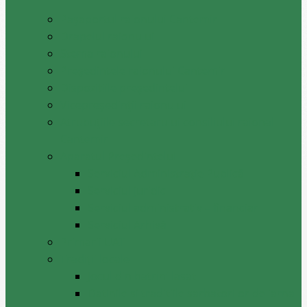
Pașaportul raionului Cantemir
Drapelul raionului
Stema raionului
Preşedintele raionului Cantemir
Dispozițiile președintelui
Vicepreşedinţii raionului
Atrubuțiile secretarului consiliului raional
Cantemir
Aparatul Preşedintelui
Serviciul Administraţie Publică
Serviciul juridic
Serviciul administrativ – financiar
Serviciul Arhivă
Primarii UAT
Tradiții locale
Jocul din batrini lasat
Datinile si traditiile sarbatorilor de iarna