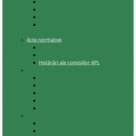
Proiecte decizii
Proiecte de dispoziții
Rezultatele consultărilor publice
Raport anual privind transparenţa în
procesul decizional
Acte normative
Deciziile consiliului raional
Dispozițiile președintelui
Hotărâri ale comisiilor APL
Anunţuri
Anunţuri
Locuri vacante
Concursuri/Rezultate
Instruiri
Şedinţele consiliului
Achiziții publice
Anunțuri de achiziții
Plan achiziții