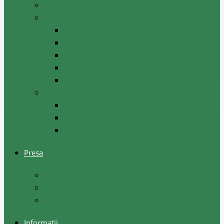
Hotărâri ale comisiilor raionale
Planificare
Strategii
Plan acțiuni la nivel raional
Instruiri
Graficul activităților de nivel raional
Programul de dezvoltare a raionului
Servicii acordate
Sociale
Urbanism si arhitectura
Taxe pentru servicii
Presa
Noutăţi
Anunţuri
Galerie foto
Informații