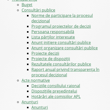
Buget
Consultări publice
Norme de participare la procesul
decizional
Programul proiectelor de decizii
Persoana responsabilă
Lista părților interesate
Anunț inițiere consultări publice
Anunț organizare consultări publice
Proiecte decizii
Proiecte de dispoziții
Rezultatele consultărilor publice
Raport anual privind transparenţa în
procesul decizional
Acte normative
Deciziile consiliului raional
Dispozițiile președintelui
Hotărâri ale comisiilor APL
Anunţuri
Anunţuri