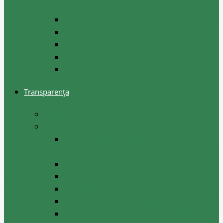
lângă CR Cantemir”
IMSP Centrul de Sanatate Cantemir
IMSP Centrul de Sanatate Baimaclia
IMSP Centrul de Sănătate Ciobalaccia
IMSP Centrul de Sănătate Cociulia
IMSP Centrul de Sănătate Gotesti
Transparența
Buget
Consultări publice
Norme de participare la procesul
decizional
Programul proiectelor de decizii
Persoana responsabilă
Lista părților interesate
Anunț inițiere consultări publice
Anunț organizare consultări publice