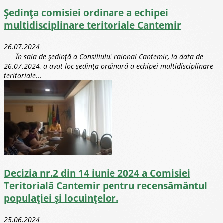
Ședința comisiei ordinare a echipei
multidisciplinare teritoriale Cantemir
26.07.2024
În sala de ședință a Consiliului raional Cantemir, la data de
26.07.2024, a avut loc ședința ordinară a echipei multidisciplinare
teritoriale...
Decizia nr.2 din 14 iunie 2024 a Comisiei
Teritorială Cantemir pentru recensământul
populației și locuințelor.
25.06.2024