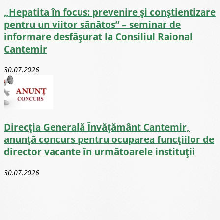
„Hepatita în focus: prevenire și conștientizare
pentru un viitor sănătos” – seminar de
informare desfășurat la Consiliul Raional
Cantemir
30.07.2026
Direcţia Generală Învăţământ Cantemir,
anunță concurs pentru ocuparea funcţiilor de
director vacante în următoarele instituții
30.07.2026