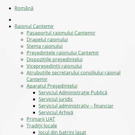
Română
Raionul Cantemir
Pașaportul raionului Cantemir
Drapelul raionului
Stema raionului
Preşedintele raionului Cantemir
Dispozițiile președintelui
Vicepreşedinţii raionului
Atrubuțiile secretarului consiliului raional
Cantemir
Aparatul Preşedintelui
Serviciul Administraţie Publică
Serviciul juridic
Serviciul administrativ – financiar
Serviciul Arhivă
Primarii UAT
Tradiții locale
Jocul din batrini lasat