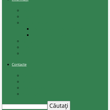
Rapoarte
Regulamente
Comisii raionale
Instituite de Consiliul raional
Instituite de președintele raionului
Agenția de Dezvoltare Regională Sud
COVID-19
Apeluri de proiecte investiționale
Contacte
Contacte
Scrieți-ne
Depune o petiție
Audiența cetățenilor