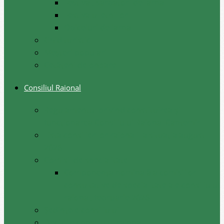
Festival, sarbatori de iarna
Festivalul etniilor
Obiceiuri de iarna
Ghid turistic
Meşteri populari
Cetățeni de onoare
Consiliul Raional
Regulamentul privind constituirea şi
funcţionarea Consiliului Raional Cantemir
Lista consilierilor raionali la situația august
2026
Comisii de specialitate
Componența nominală a comisiilor
consultative de specialitate ale consiliului
raional, februarie 2026
Şedinţele consiliului
Deciziile consiliului raional