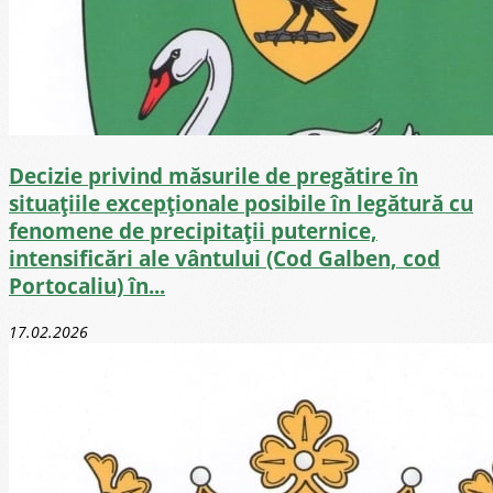
Decizie privind măsurile de pregătire în
situaţiile excepţionale posibile în legătură cu
fenomene de precipitaţii puternice,
intensificări ale vântului (Cod Galben, cod
Portocaliu) în...
17.02.2026