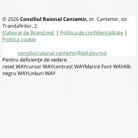
© 2026
Consiliul Raional Cantemir,
or. Cantemir, str.
Trandafirilor, 2
Toate drepturile rezervate
Elaborat de Brand.md
|
Politica de confidențialitate
|
Politica cookie
Tel.
(+373) 273-2-20-58
Email:
consiliul.raional-cantemir@apl.gov.md
Pentru deficiențe de vedere
reset WAY
cursor WAY
contrast WAY
Marire Font WAY
Alb
negru WAY
Linkuri WAY