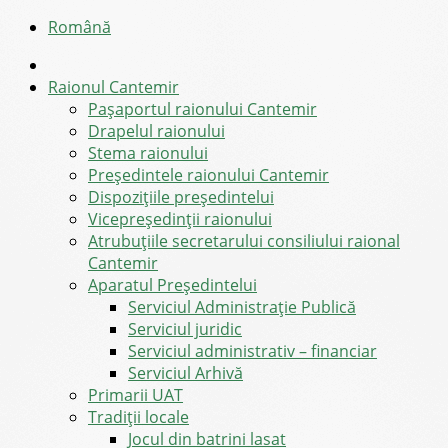
Română
Raionul Cantemir
Pașaportul raionului Cantemir
Drapelul raionului
Stema raionului
Preşedintele raionului Cantemir
Dispozițiile președintelui
Vicepreşedinţii raionului
Atrubuțiile secretarului consiliului raional
Cantemir
Aparatul Preşedintelui
Serviciul Administraţie Publică
Serviciul juridic
Serviciul administrativ – financiar
Serviciul Arhivă
Primarii UAT
Tradiții locale
Jocul din batrini lasat