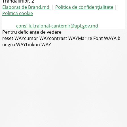
Trandafirilor, 2
Toate drepturile rezervate
Elaborat de Brand.md
|
Politica de confidențialitate
|
Politica cookie
Tel.
(+373) 273-2-20-58
Email:
consiliul.raional-cantemir@apl.gov.md
Pentru deficiențe de vedere
reset WAY
cursor WAY
contrast WAY
Marire Font WAY
Alb
negru WAY
Linkuri WAY