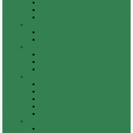
Decizii de atribuire
Dări de seamă / Rapoarte
Monitorizarea contractelor
Licitații publice
Anunț de licitație publică
Rezultatul licitației publice
Audit intern
Acte constitutive
Plan anual/strategie
Misiuni/Rapoarte
Integritate instituțională
Plan anticoruptie
Rapoarte
Declarație de răspundere managerială
Linia fierbinte
Informații relevante integritate
Proiecte investiționale
Durabilitatea proiectelor