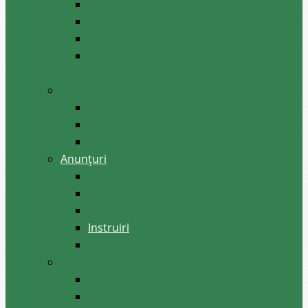
Proiecte decizii
Proiecte de dispoziții
Rezultatele consultărilor publice
Raport anual privind transparenţa în
procesul decizional
Acte normative
Deciziile consiliului raional
Dispozițiile președintelui
Hotărâri ale comisiilor APL
Anunţuri
Anunţuri
Locuri vacante
Concursuri/Rezultate
Instruiri
Şedinţele consiliului
Achiziții publice
Anunțuri de achiziții
Plan achiziții