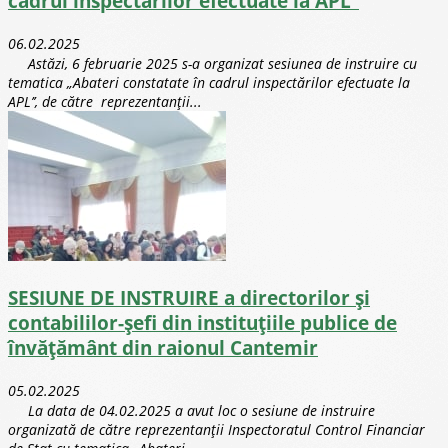
cadrul inspectărilor efectuate la APL’’
06.02.2025
Astăzi, 6 februarie 2025 s-a organizat sesiunea de instruire cu
tematica „Abateri constatate în cadrul inspectărilor efectuate la
APL’’, de către reprezentanții...
SESIUNE DE INSTRUIRE a directorilor și
contabililor-șefi din instituțiile publice de
învățământ din raionul Cantemir
05.02.2025
La data de 04.02.2025 a avut loc o sesiune de instruire
organizată de către reprezentanții Inspectoratul Control Financiar