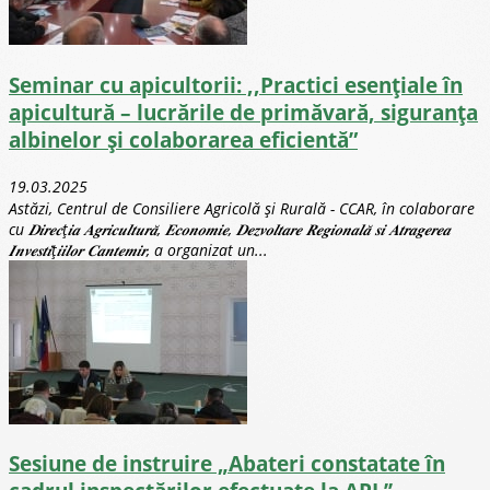
Seminar cu apicultorii: ,,Practici esențiale în
apicultură – lucrările de primăvară, siguranța
albinelor și colaborarea eficientă”
19.03.2025
Astăzi, Centrul de Consiliere Agricolă și Rurală - CCAR, în colaborare
cu 𝑫𝒊𝒓𝒆𝒄ț𝒊𝒂 𝑨𝒈𝒓𝒊𝒄𝒖𝒍𝒕𝒖𝒓𝒂̆, 𝑬𝒄𝒐𝒏𝒐𝒎𝒊𝒆, 𝑫𝒆𝒛𝒗𝒐𝒍𝒕𝒂𝒓𝒆 𝑹𝒆𝒈𝒊𝒐𝒏𝒂𝒍𝒂̆ 𝒔𝒊 𝑨𝒕𝒓𝒂𝒈𝒆𝒓𝒆𝒂
𝑰𝒏𝒗𝒆𝒔𝒕𝒊ț𝒊𝒊𝒍𝒐𝒓 𝑪𝒂𝒏𝒕𝒆𝒎𝒊𝒓, a organizat un...
Sesiune de instruire „Abateri constatate în