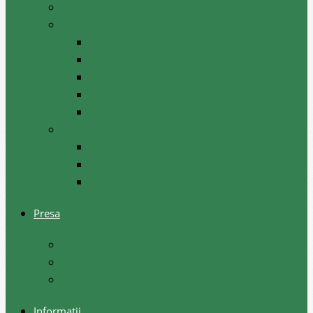
Hotărâri ale comisiilor raionale
Planificare
Strategii
Plan acțiuni la nivel raional
Instruiri
Graficul activităților de nivel raional
Programul de dezvoltare a raionului
Servicii acordate
Sociale
Urbanism si arhitectura
Taxe pentru servicii
Presa
Noutăţi
Anunţuri
Galerie foto
Informații