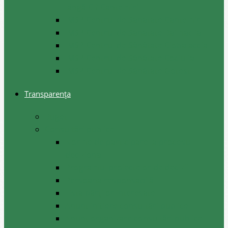
lângă CR Cantemir”
IMSP Centrul de Sanatate Cantemir
IMSP Centrul de Sanatate Baimaclia
IMSP Centrul de Sănătate Ciobalaccia
IMSP Centrul de Sănătate Cociulia
IMSP Centrul de Sănătate Gotesti
Transparența
Buget
Consultări publice
Norme de participare la procesul
decizional
Programul proiectelor de decizii
Persoana responsabilă
Lista părților interesate
Anunț inițiere consultări publice
Anunț organizare consultări publice