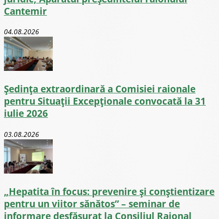
Cantemir
04.08.2026
Ședința extraordinară a Comisiei raionale
pentru Situații Excepționale convocată la 31
iulie 2026
03.08.2026
„Hepatita în focus: prevenire și conștientizare
pentru un viitor sănătos” – seminar de
informare desfășurat la Consiliul Raional