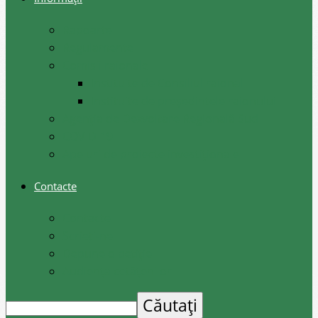
Rapoarte
Regulamente
Comisii raionale
Instituite de Consiliul raional
Instituite de președintele raionului
Agenția de Dezvoltare Regională Sud
COVID-19
Apeluri de proiecte investiționale
Contacte
Contacte
Scrieți-ne
Depune o petiție
Audiența cetățenilor