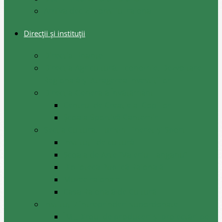
Arhiva decizii consiliul raional
Direcții și instituții
Direcţia Finanţe
Direcția Agricultură, Economie, Dezvoltare
Regională și Atragerea Investițiilor
Direcția Generală Învățământ
Centrul de Creație al Copiilor
Școala Sportivă Cantemir
Secția Cultura, Turism Tineret și Sport
Instituții de cultură
Școala de Arte ”Valeriu Hanganu”
Biblioteca Publică Raională
Muzee raionale
Casa Raională de Cultură
Instituții/ întreprinderi subordonate
ÎM ,,Biroul de produceri și proiectări pe