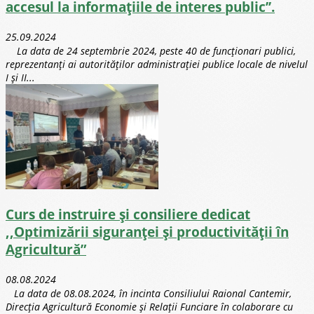
accesul la informațiile de interes public’’.
25.09.2024
La data de 24 septembrie 2024, peste 40 de funcționari publici,
reprezentanți ai autorităților administrației publice locale de nivelul
I și II...
Curs de instruire și consiliere dedicat
,,Optimizării siguranței și productivității în
Agricultură”
08.08.2024
La data de 08.08.2024, în incinta Consiliului Raional Cantemir,
Direcția Agricultură Economie și Relații Funciare în colaborare cu