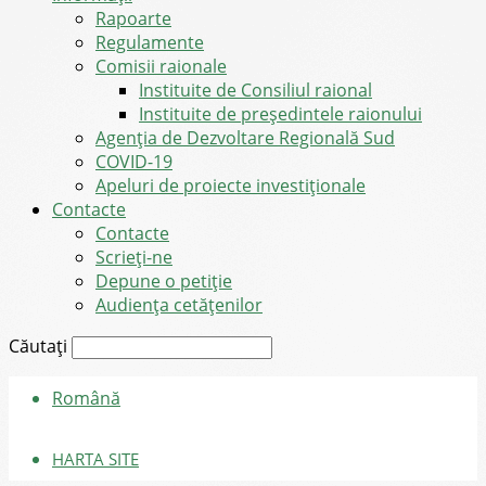
Rapoarte
Regulamente
Comisii raionale
Instituite de Consiliul raional
Instituite de președintele raionului
Agenția de Dezvoltare Regională Sud
COVID-19
Apeluri de proiecte investiționale
Contacte
Contacte
Scrieți-ne
Depune o petiție
Audiența cetățenilor
Căutați
Română
HARTA SITE