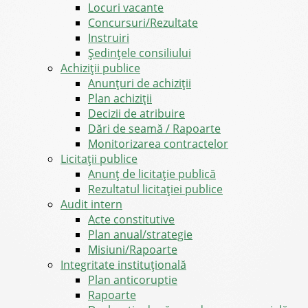
Locuri vacante
Concursuri/Rezultate
Instruiri
Şedinţele consiliului
Achiziții publice
Anunțuri de achiziții
Plan achiziții
Decizii de atribuire
Dări de seamă / Rapoarte
Monitorizarea contractelor
Licitații publice
Anunț de licitație publică
Rezultatul licitației publice
Audit intern
Acte constitutive
Plan anual/strategie
Misiuni/Rapoarte
Integritate instituțională
Plan anticoruptie
Rapoarte