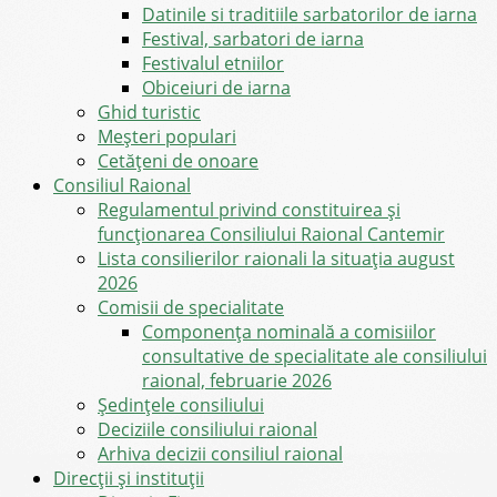
Datinile si traditiile sarbatorilor de iarna
Festival, sarbatori de iarna
Festivalul etniilor
Obiceiuri de iarna
Ghid turistic
Meşteri populari
Cetățeni de onoare
Consiliul Raional
Regulamentul privind constituirea şi
funcţionarea Consiliului Raional Cantemir
Lista consilierilor raionali la situația august
2026
Comisii de specialitate
Componența nominală a comisiilor
consultative de specialitate ale consiliului
raional, februarie 2026
Şedinţele consiliului
Deciziile consiliului raional
Arhiva decizii consiliul raional
Direcții și instituții