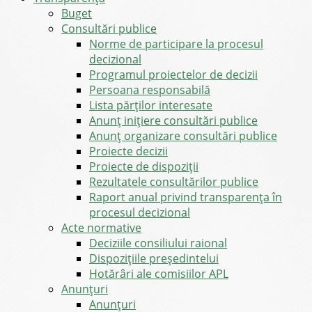
Buget
Consultări publice
Norme de participare la procesul
decizional
Programul proiectelor de decizii
Persoana responsabilă
Lista părților interesate
Anunț inițiere consultări publice
Anunț organizare consultări publice
Proiecte decizii
Proiecte de dispoziții
Rezultatele consultărilor publice
Raport anual privind transparenţa în
procesul decizional
Acte normative
Deciziile consiliului raional
Dispozițiile președintelui
Hotărâri ale comisiilor APL
Anunţuri
Anunţuri