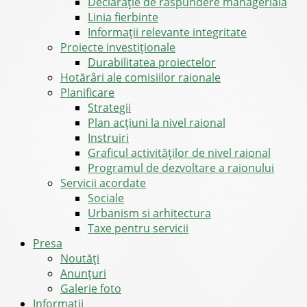
Declarație de răspundere managerială
Linia fierbinte
Informații relevante integritate
Proiecte investiționale
Durabilitatea proiectelor
Hotărâri ale comisiilor raionale
Planificare
Strategii
Plan acțiuni la nivel raional
Instruiri
Graficul activităților de nivel raional
Programul de dezvoltare a raionului
Servicii acordate
Sociale
Urbanism si arhitectura
Taxe pentru servicii
Presa
Noutăţi
Anunţuri
Galerie foto
Informații