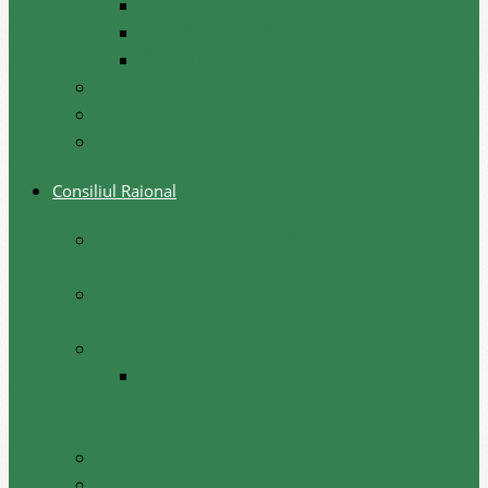
Festival, sarbatori de iarna
Festivalul etniilor
Obiceiuri de iarna
Ghid turistic
Meşteri populari
Cetățeni de onoare
Consiliul Raional
Regulamentul privind constituirea şi
funcţionarea Consiliului Raional Cantemir
Lista consilierilor raionali la situația august
2026
Comisii de specialitate
Componența nominală a comisiilor
consultative de specialitate ale consiliului
raional, februarie 2026
Şedinţele consiliului
Deciziile consiliului raional