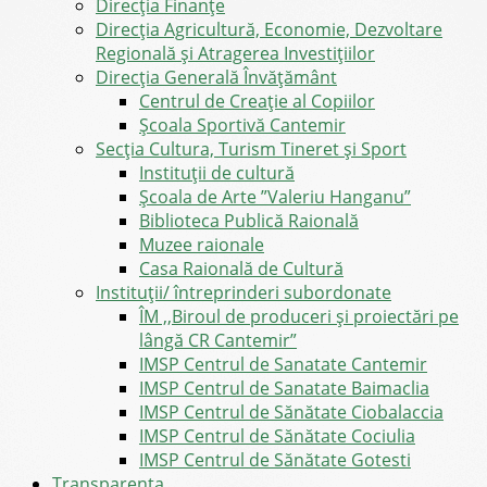
Direcţia Finanţe
Direcția Agricultură, Economie, Dezvoltare
Regională și Atragerea Investițiilor
Direcția Generală Învățământ
Centrul de Creație al Copiilor
Școala Sportivă Cantemir
Secția Cultura, Turism Tineret și Sport
Instituții de cultură
Școala de Arte ”Valeriu Hanganu”
Biblioteca Publică Raională
Muzee raionale
Casa Raională de Cultură
Instituții/ întreprinderi subordonate
ÎM ,,Biroul de produceri și proiectări pe
lângă CR Cantemir”
IMSP Centrul de Sanatate Cantemir
IMSP Centrul de Sanatate Baimaclia
IMSP Centrul de Sănătate Ciobalaccia
IMSP Centrul de Sănătate Cociulia
IMSP Centrul de Sănătate Gotesti
Transparența