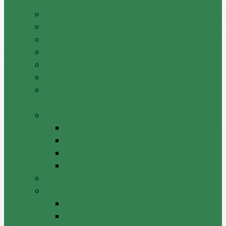
Pașaportul raionului Cantemir
Drapelul raionului
Stema raionului
Preşedintele raionului Cantemir
Dispozițiile președintelui
Vicepreşedinţii raionului
Atrubuțiile secretarului consiliului raional
Cantemir
Aparatul Preşedintelui
Serviciul Administraţie Publică
Serviciul juridic
Serviciul administrativ – financiar
Serviciul Arhivă
Primarii UAT
Tradiții locale
Jocul din batrini lasat
Datinile si traditiile sarbatorilor de iarna