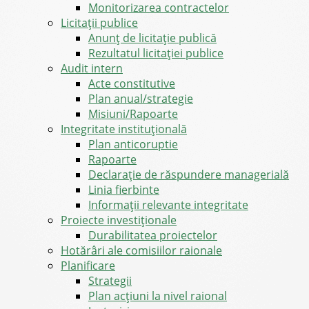
Monitorizarea contractelor
Licitații publice
Anunț de licitație publică
Rezultatul licitației publice
Audit intern
Acte constitutive
Plan anual/strategie
Misiuni/Rapoarte
Integritate instituțională
Plan anticoruptie
Rapoarte
Declarație de răspundere managerială
Linia fierbinte
Informații relevante integritate
Proiecte investiționale
Durabilitatea proiectelor
Hotărâri ale comisiilor raionale
Planificare
Strategii
Plan acțiuni la nivel raional