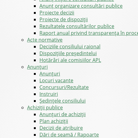
Anunț organizare consultări publice
Proiecte decizii
Proiecte de dispoziții
Rezultatele consultărilor publice
Raport anual privind transparenţa în proce
Acte normative
Deciziile consiliului raional
Dispozițiile președintelui
Hotărâri ale comisiilor APL
Anunţuri
Anunţuri
Locuri vacante
Concursuri/Rezultate
Instruiri
Şedinţele consiliului
Achiziții publice
Anunțuri de achiziții
Plan achiziții
Decizii de atribuire
Dări de seamă / Rapoarte