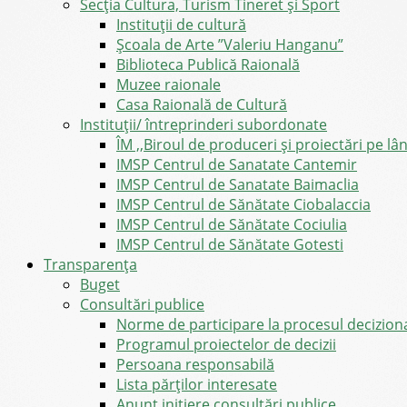
Secția Cultura, Turism Tineret și Sport
Instituții de cultură
Școala de Arte ”Valeriu Hanganu”
Biblioteca Publică Raională
Muzee raionale
Casa Raională de Cultură
Instituții/ întreprinderi subordonate
ÎM ,,Biroul de produceri și proiectări pe l
IMSP Centrul de Sanatate Cantemir
IMSP Centrul de Sanatate Baimaclia
IMSP Centrul de Sănătate Ciobalaccia
IMSP Centrul de Sănătate Cociulia
IMSP Centrul de Sănătate Gotesti
Transparența
Buget
Consultări publice
Norme de participare la procesul decizion
Programul proiectelor de decizii
Persoana responsabilă
Lista părților interesate
Anunț inițiere consultări publice