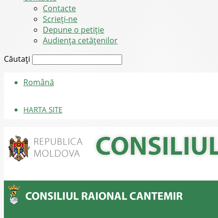
Contacte
Scrieți-ne
Depune o petiție
Audiența cetățenilor
Căutați
Română
HARTA SITE