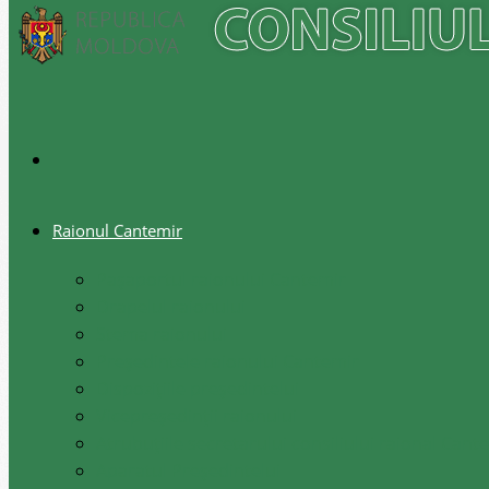
Raionul Cantemir
Pașaportul raionului Cantemir
Drapelul raionului
Stema raionului
Preşedintele raionului Cantemir
Dispozițiile președintelui
Vicepreşedinţii raionului
Atrubuțiile secretarului consiliului raional Cant
Aparatul Preşedintelui