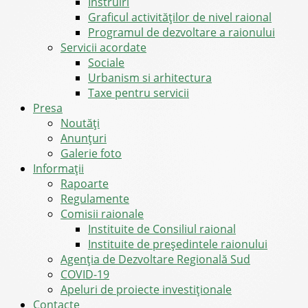
Instruiri
Graficul activităților de nivel raional
Programul de dezvoltare a raionului
Servicii acordate
Sociale
Urbanism si arhitectura
Taxe pentru servicii
Presa
Noutăţi
Anunţuri
Galerie foto
Informații
Rapoarte
Regulamente
Comisii raionale
Instituite de Consiliul raional
Instituite de președintele raionului
Agenția de Dezvoltare Regională Sud
COVID-19
Apeluri de proiecte investiționale
Contacte