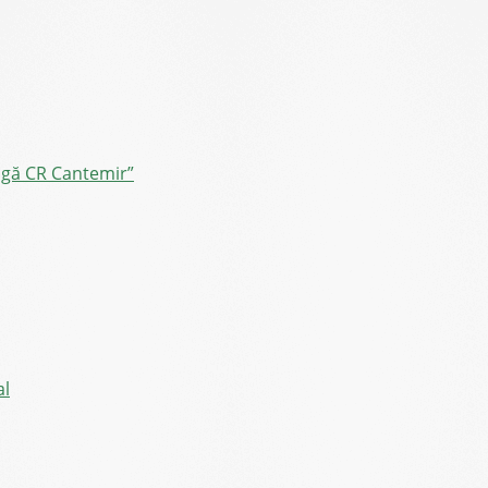
ângă CR Cantemir”
al