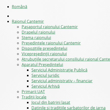
Română
Raionul Cantemir
Pașaportul raionului Cantemir
Drapelul raionului
Stema raionului
Preşedintele raionului Cantemir
Dispozițiile președintelui
Vicepreşedinţii raionului
Atrubuțiile secretarului consiliului raional Cant
Aparatul Preşedintelui
Serviciul Administraţie Publică
Serviciul juridic
Serviciul administrativ – financiar
Serviciul Arhivă
Primarii UAT
Tradiții locale
Jocul din batrini lasat
Datinile si traditiile sarbatorilor de iarna