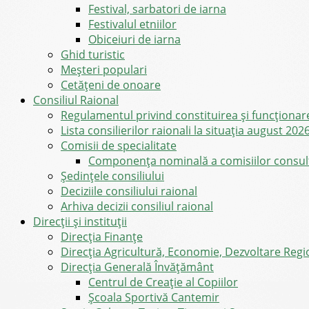
Festival, sarbatori de iarna
Festivalul etniilor
Obiceiuri de iarna
Ghid turistic
Meşteri populari
Cetățeni de onoare
Consiliul Raional
Regulamentul privind constituirea şi funcţionar
Lista consilierilor raionali la situația august 202
Comisii de specialitate
Componența nominală a comisiilor consultat
Şedinţele consiliului
Deciziile consiliului raional
Arhiva decizii consiliul raional
Direcții și instituții
Direcţia Finanţe
Direcția Agricultură, Economie, Dezvoltare Region
Direcția Generală Învățământ
Centrul de Creație al Copiilor
Școala Sportivă Cantemir