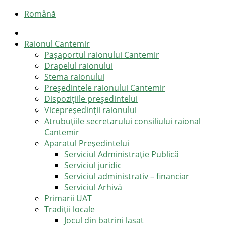
Română
Raionul Cantemir
Pașaportul raionului Cantemir
Drapelul raionului
Stema raionului
Preşedintele raionului Cantemir
Dispozițiile președintelui
Vicepreşedinţii raionului
Atrubuțiile secretarului consiliului raional
Cantemir
Aparatul Preşedintelui
Serviciul Administraţie Publică
Serviciul juridic
Serviciul administrativ – financiar
Serviciul Arhivă
Primarii UAT
Tradiții locale
Jocul din batrini lasat