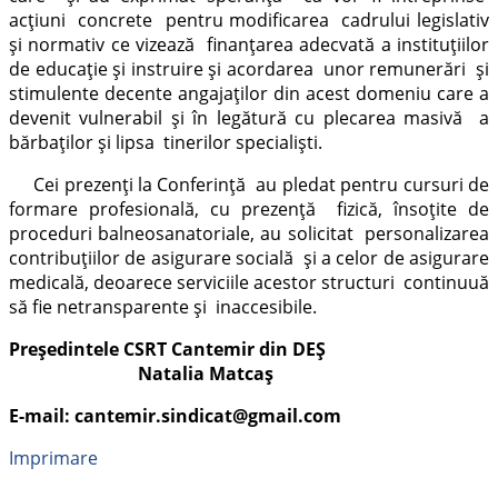
acțiuni concrete pentru modificarea cadrului legislativ
și normativ ce vizează finanțarea adecvată a instituțiilor
de educație și instruire și acordarea unor remunerări și
stimulente decente angajaților din acest domeniu care a
devenit vulnerabil și în legătură cu plecarea masivă a
bărbaților și lipsa tinerilor specialiști.
Cei prezenți la Conferință au pledat pentru cursuri de
formare profesională, cu prezență fizică, însoțite de
proceduri balneosanatoriale, au solicitat personalizarea
contribuțiilor de asigurare socială și a celor de asigurare
medicală, deoarece serviciile acestor structuri continuuă
să fie netransparente și inaccesibile.
Președintele CSRT Cantemir din DEȘ
Natalia Matcaș
E-mail: cantemir.sindicat@gmail.com
Imprimare