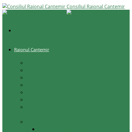
Consiliul Raional Cantemir
Raionul Cantemir
Pașaportul raionului Cantemir
Drapelul raionului
Stema raionului
Preşedintele raionului Cantemir
Dispozițiile președintelui
Vicepreşedinţii raionului
Atrubuțiile secretarului consiliului raional
Cantemir
Aparatul Preşedintelui
Serviciul Administraţie Publică