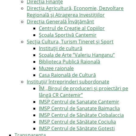
Direcţia Finanţe
Direcția Agricultură, Economie, Dezvoltare
Regională și Atragerea Investițiilor
Direcția Generală Învățământ
Centrul de Creație al Copiilor
Școala Sportivă Cantemir
Secția Cultura, Turism Tineret și Sport
Instituții de cultură
Școala de Arte ”Valeriu Hanganu”
Biblioteca Publică Raională
Muzee raionale
Casa Raională de Cultură
Instituții/ întreprinderi subordonate
ÎM ,,Biroul de produceri și proiectări pe
lângă CR Cantemir”
IMSP Centrul de Sanatate Cantemir
IMSP Centrul de Sanatate Baimaclia
IMSP Centrul de Sănătate Ciobalaccia
IMSP Centrul de Sănătate Cociulia
IMSP Centrul de Sănătate Gotesti
Transparența