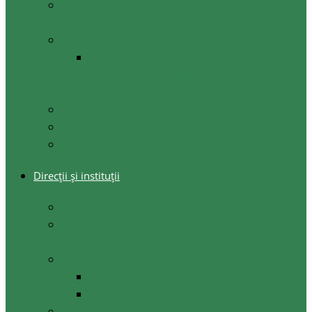
Lista consilierilor raionali la situația 20 mai
2026
Comisii de specialitate
Componența nominală a comisiilor
consultative de specialitate ale consiliului
raional, februarie 2026
Şedinţele consiliului
Deciziile consiliului raional
Arhiva decizii consiliul raional
Direcții și instituții
Direcţia Finanţe
Direcția Agricultură, Economie, Dezvoltare
Regională și Atragerea Investițiilor
Direcția Generală Învățământ
Centrul de Creație al Copiilor
Școala Sportivă Cantemir
Secția Cultura, Turism Tineret și Sport