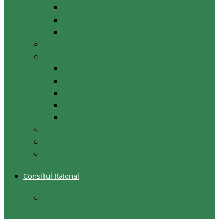
Serviciul juridic
Serviciul administrativ – financiar
Serviciul Arhivă
Primarii UAT
Tradiții locale
Jocul din batrini lasat
Datinile si traditiile sarbatorilor de iarna
Festival, sarbatori de iarna
Festivalul etniilor
Obiceiuri de iarna
Ghid turistic
Meşteri populari
Cetățeni de onoare
Consiliul Raional
Regulamentul privind constituirea şi
funcţionarea Consiliului Raional Cantemir