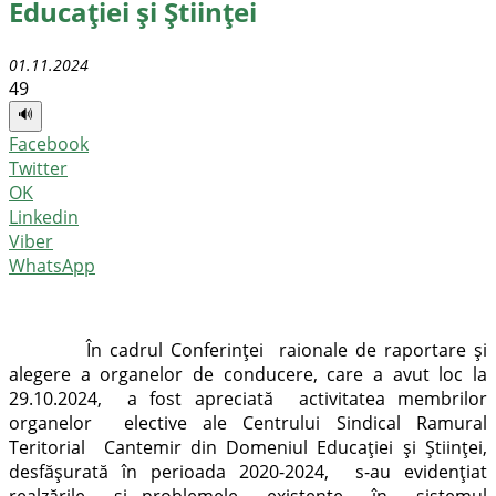
Educației și Științei
01.11.2024
49
🔊
Facebook
Twitter
OK
Linkedin
Viber
WhatsApp
În cadrul Conferinței raionale de raportare și
alegere a organelor de conducere, care a avut loc la
29.10.2024, a fost apreciată activitatea membrilor
organelor elective ale Centrului Sindical Ramural
Teritorial Cantemir din Domeniul Educației și Științei,
desfășurată în perioada 2020-2024, s-au evidențiat
realzările și problemele existente în sistemul