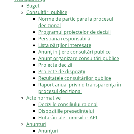
Buget
Consultări publice
Norme de participare la procesul
decizional
Programul proiectelor de decizii
Persoana responsabilă
Lista părților interesate
Anunț inițiere consultări publice
Anunț organizare consultări publice
Proiecte decizii
Proiecte de dispoziții
Rezultatele consultărilor publice
Raport anual privind transparenţa în
procesul decizional
Acte normative
Deciziile consiliului raional
Dispozițiile președintelui
Hotărâri ale comisiilor APL
Anunţuri
Anunţuri