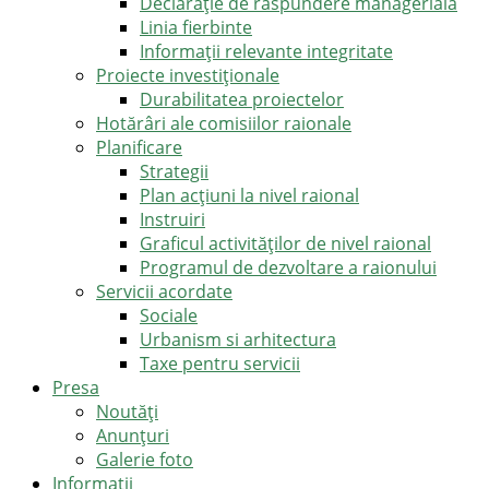
Declarație de răspundere managerială
Linia fierbinte
Informații relevante integritate
Proiecte investiționale
Durabilitatea proiectelor
Hotărâri ale comisiilor raionale
Planificare
Strategii
Plan acțiuni la nivel raional
Instruiri
Graficul activităților de nivel raional
Programul de dezvoltare a raionului
Servicii acordate
Sociale
Urbanism si arhitectura
Taxe pentru servicii
Presa
Noutăţi
Anunţuri
Galerie foto
Informații