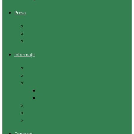
Presa
Noutăţi
Anunţuri
Galerie foto
Informații
Rapoarte
Regulamente
Comisii raionale
Instituite de Consiliul raional
Instituite de președintele raionului
Agenția de Dezvoltare Regională Sud
COVID-19
Apeluri de proiecte investiționale
Contacte