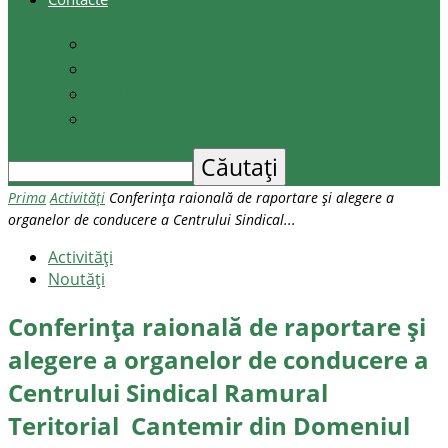
Contacte
Scrieți-ne
Depune o petiție
Audiența cetățenilor
Prima
Activități
Conferința raională de raportare și alegere a
organelor de conducere a Centrului Sindical...
Activități
Noutăţi
Conferința raională de raportare și
alegere a organelor de conducere a
Centrului Sindical Ramural
Teritorial Cantemir din Domeniul