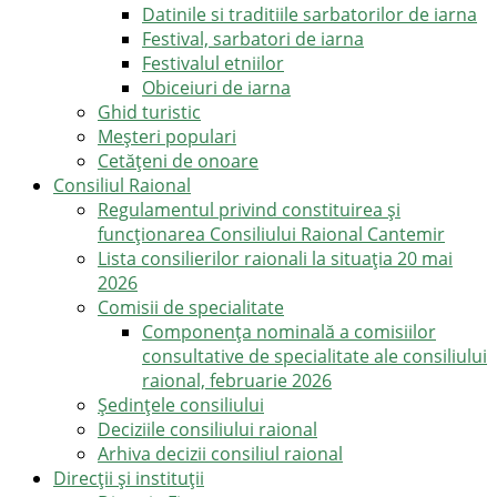
Datinile si traditiile sarbatorilor de iarna
Festival, sarbatori de iarna
Festivalul etniilor
Obiceiuri de iarna
Ghid turistic
Meşteri populari
Cetățeni de onoare
Consiliul Raional
Regulamentul privind constituirea şi
funcţionarea Consiliului Raional Cantemir
Lista consilierilor raionali la situația 20 mai
2026
Comisii de specialitate
Componența nominală a comisiilor
consultative de specialitate ale consiliului
raional, februarie 2026
Şedinţele consiliului
Deciziile consiliului raional
Arhiva decizii consiliul raional
Direcții și instituții