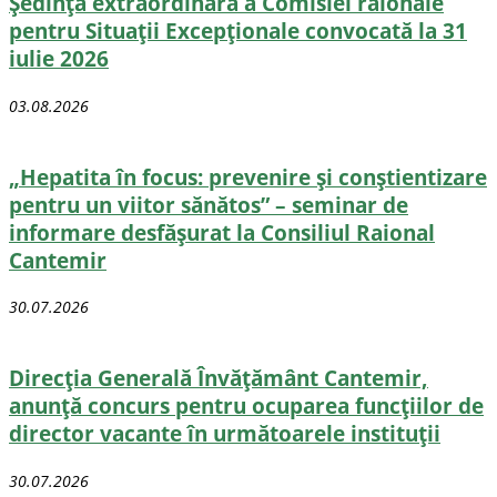
Ședința extraordinară a Comisiei raionale
pentru Situații Excepționale convocată la 31
iulie 2026
03.08.2026
„Hepatita în focus: prevenire și conștientizare
pentru un viitor sănătos” – seminar de
informare desfășurat la Consiliul Raional
Cantemir
30.07.2026
Direcţia Generală Învăţământ Cantemir,
anunță concurs pentru ocuparea funcţiilor de
director vacante în următoarele instituții
30.07.2026