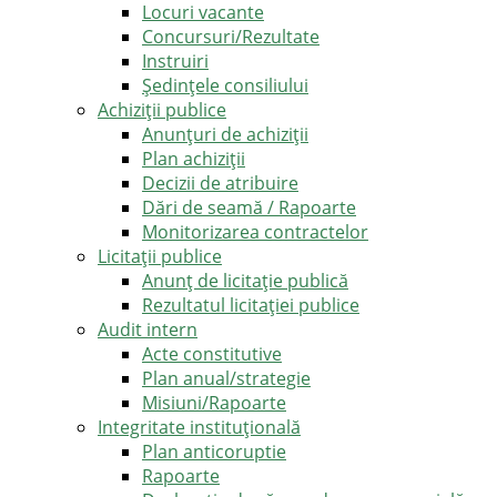
Locuri vacante
Concursuri/Rezultate
Instruiri
Şedinţele consiliului
Achiziții publice
Anunțuri de achiziții
Plan achiziții
Decizii de atribuire
Dări de seamă / Rapoarte
Monitorizarea contractelor
Licitații publice
Anunț de licitație publică
Rezultatul licitației publice
Audit intern
Acte constitutive
Plan anual/strategie
Misiuni/Rapoarte
Integritate instituțională
Plan anticoruptie
Rapoarte