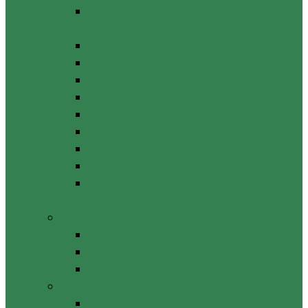
Norme de participare la procesul
decizional
Programul proiectelor de decizii
Persoana responsabilă
Lista părților interesate
Anunț inițiere consultări publice
Anunț organizare consultări publice
Proiecte decizii
Proiecte de dispoziții
Rezultatele consultărilor publice
Raport anual privind transparenţa în
procesul decizional
Acte normative
Deciziile consiliului raional
Dispozițiile președintelui
Hotărâri ale comisiilor APL
Anunţuri
Anunţuri