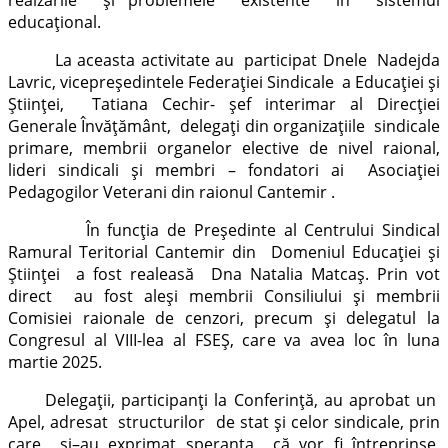
educațional.
La aceasta activitate au participat Dnele Nadejda
Lavric, vicepreședintele Federației Sindicale a Educației și
Științei, Tatiana Cechir- șef interimar al Direcției
Generale Învățământ, delegați din organizațiile sindicale
primare, membrii organelor elective de nivel raional,
lideri sindicali și membri – fondatori ai Asociației
Pedagogilor Veterani din raionul Cantemir .
În funcția de Președinte al Centrului Sindical
Ramural Teritorial Cantemir din Domeniul Educației și
Științei a fost realeasă Dna Natalia Matcaș. Prin vot
direct au fost aleși membrii Consiliului și membrii
Comisiei raionale de cenzori, precum și delegatul la
Congresul al VIII-lea al FSEȘ, care va avea loc în luna
martie 2025.
Delegații, participanți la Conferință, au aprobat un
Apel, adresat structurilor de stat și celor sindicale, prin
care și–au exprimat speranța că vor fi întreprinse