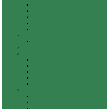
Plan anticoruptie
Rapoarte
Declarație de răspundere managerială
Linia fierbinte
Informații relevante integritate
Proiecte investiționale
Durabilitatea proiectelor
Hotărâri ale comisiilor raionale
Planificare
Strategii
Plan acțiuni la nivel raional
Instruiri
Graficul activităților de nivel raional
Programul de dezvoltare a raionului
Servicii acordate
Sociale
Urbanism si arhitectura
Taxe pentru servicii