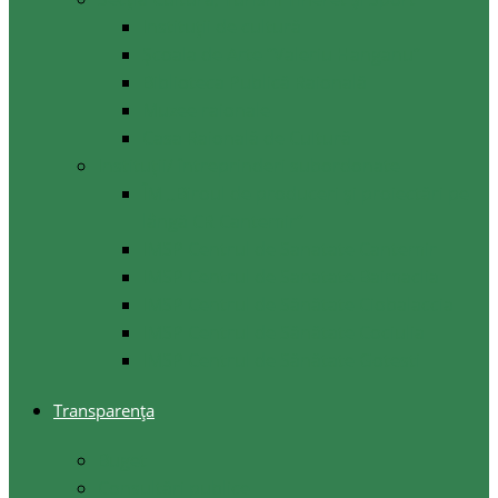
Instituții de cultură
Școala de Arte ”Valeriu Hanganu”
Biblioteca Publică Raională
Muzee raionale
Casa Raională de Cultură
Instituții/ întreprinderi subordonate
ÎM ,,Biroul de produceri și proiectări pe
lângă CR Cantemir”
IMSP Centrul de Sanatate Cantemir
IMSP Centrul de Sanatate Baimaclia
IMSP Centrul de Sănătate Ciobalaccia
IMSP Centrul de Sănătate Cociulia
IMSP Centrul de Sănătate Gotesti
Transparența
Buget
Consultări publice