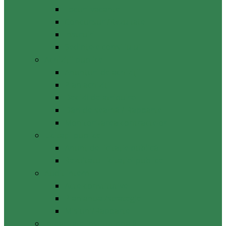
Locuri vacante
Concursuri/Rezultate
Instruiri
Şedinţele consiliului
Achiziții publice
Anunțuri de achiziții
Plan achiziții
Decizii de atribuire
Dări de seamă / Rapoarte
Monitorizarea contractelor
Licitații publice
Anunț de licitație publică
Rezultatul licitației publice
Audit intern
Acte constitutive
Plan anual/strategie
Misiuni/Rapoarte
Integritate instituțională