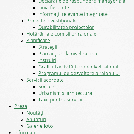
Declarație de răspundere managerială
Linia fierbinte
Informații relevante integritate
Proiecte investiționale
Durabilitatea proiectelor
Hotărâri ale comisiilor raionale
Planificare
Strategii
Plan acțiuni la nivel raional
Instruiri
Graficul activităților de nivel raional
Programul de dezvoltare a raionului
Servicii acordate
Sociale
Urbanism si arhitectura
Taxe pentru servicii
Presa
Noutăţi
Anunţuri
Galerie foto
Informații