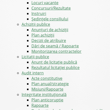
Locuri vacante
Concursuri/Rezultate
Instruiri
Şedinţele consiliului
Achiziții publice
Anunțuri de achiziții
Plan achiziții
Decizii de atribuire
Dări de seamă / Rapoarte
Monitorizarea contractelor
Licitații publice
Anunț de licitație publică
Rezultatul licitației publice
Audit intern
Acte constitutive
Plan anual/strategie
Misiuni/Rapoarte
Integritate instituțională
Plan anticoruptie
Rapoarte