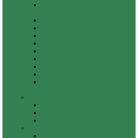
Norme de participare la procesul
decizional
Programul proiectelor de decizii
Persoana responsabilă
Lista părților interesate
Anunț inițiere consultări publice
Anunț organizare consultări publice
Proiecte decizii
Proiecte de dispoziții
Rezultatele consultărilor publice
Raport anual privind transparenţa în
procesul decizional
Acte normative
Deciziile consiliului raional
Dispozițiile președintelui
Hotărâri ale comisiilor APL
Anunţuri
Anunţuri