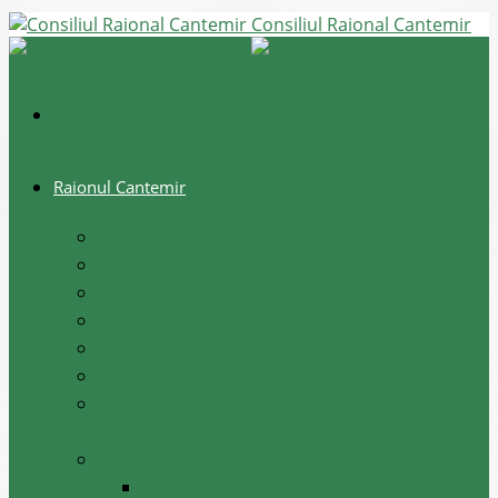
Consiliul Raional Cantemir
Raionul Cantemir
Pașaportul raionului Cantemir
Drapelul raionului
Stema raionului
Preşedintele raionului Cantemir
Dispozițiile președintelui
Vicepreşedinţii raionului
Atrubuțiile secretarului consiliului raional
Cantemir
Aparatul Preşedintelui
Serviciul Administraţie Publică