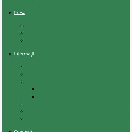
Presa
Noutăţi
Anunţuri
Galerie foto
Informații
Rapoarte
Regulamente
Comisii raionale
Instituite de Consiliul raional
Instituite de președintele raionului
Agenția de Dezvoltare Regională Sud
COVID-19
Apeluri de proiecte investiționale
Contacte