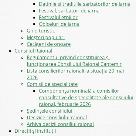
Datinile si traditiile sarbatorilor de iarna
Festival, sarbatori de iarna
Festivalul etniilor
Obiceiuri de iarna
Ghid turistic
Meşteri populari
Cetățeni de onoare
Consiliul Raional
Regulamentul privind constituirea şi
funcţionarea Consiliului Raional Cantemir
Lista consilierilor raionali la situația 20 mai
2026
Comisii de specialitate
Componența nominală a comisiilor
consultative de specialitate ale consiliului
raional, februarie 2026
Şedinţele consiliului
Deciziile consiliului raional
Arhiva decizii consiliul raional
Direcții și instituții