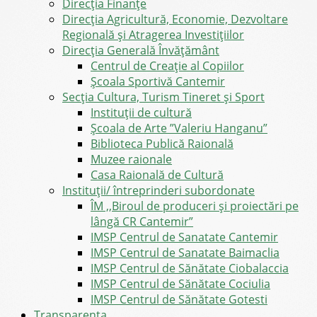
Direcţia Finanţe
Direcția Agricultură, Economie, Dezvoltare
Regională și Atragerea Investițiilor
Direcția Generală Învățământ
Centrul de Creație al Copiilor
Școala Sportivă Cantemir
Secția Cultura, Turism Tineret și Sport
Instituții de cultură
Școala de Arte ”Valeriu Hanganu”
Biblioteca Publică Raională
Muzee raionale
Casa Raională de Cultură
Instituții/ întreprinderi subordonate
ÎM ,,Biroul de produceri și proiectări pe
lângă CR Cantemir”
IMSP Centrul de Sanatate Cantemir
IMSP Centrul de Sanatate Baimaclia
IMSP Centrul de Sănătate Ciobalaccia
IMSP Centrul de Sănătate Cociulia
IMSP Centrul de Sănătate Gotesti
Transparența