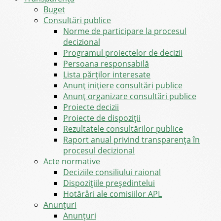
Buget
Consultări publice
Norme de participare la procesul
decizional
Programul proiectelor de decizii
Persoana responsabilă
Lista părților interesate
Anunț inițiere consultări publice
Anunț organizare consultări publice
Proiecte decizii
Proiecte de dispoziții
Rezultatele consultărilor publice
Raport anual privind transparenţa în
procesul decizional
Acte normative
Deciziile consiliului raional
Dispozițiile președintelui
Hotărâri ale comisiilor APL
Anunţuri
Anunţuri