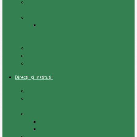
Lista consilierilor raionali la situația 20 mai
2026
Comisii de specialitate
Componența nominală a comisiilor
consultative de specialitate ale consiliului
raional, februarie 2026
Şedinţele consiliului
Deciziile consiliului raional
Arhiva decizii consiliul raional
Direcții și instituții
Direcţia Finanţe
Direcția Agricultură, Economie, Dezvoltare
Regională și Atragerea Investițiilor
Direcția Generală Învățământ
Centrul de Creație al Copiilor
Școala Sportivă Cantemir
Secția Cultura, Turism Tineret și Sport