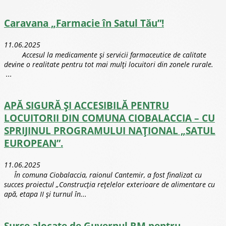
Caravana „Farmacie în Satul Tău”!
11.06.2025
Accesul la medicamente și servicii farmaceutice de calitate
devine o realitate pentru tot mai mulți locuitori din zonele rurale.
...
APĂ SIGURĂ ȘI ACCESIBILĂ PENTRU
LOCUITORII DIN COMUNA CIOBALACCIA – CU
SPRIJINUL PROGRAMULUI NAȚIONAL „SATUL
EUROPEAN”.
11.06.2025
În comuna Ciobalaccia, raionul Cantemir, a fost finalizat cu
succes proiectul „Construcția rețelelor exterioare de alimentare cu
apă, etapa II și turnul în...
Surse alocate de Guvernul RM pentru