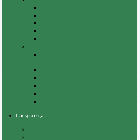
Instituții de cultură
Școala de Arte ”Valeriu Hanganu”
Biblioteca Publică Raională
Muzee raionale
Casa Raională de Cultură
Instituții/ întreprinderi subordonate
ÎM ,,Biroul de produceri și proiectări pe
lângă CR Cantemir”
IMSP Centrul de Sanatate Cantemir
IMSP Centrul de Sanatate Baimaclia
IMSP Centrul de Sănătate Ciobalaccia
IMSP Centrul de Sănătate Cociulia
IMSP Centrul de Sănătate Gotesti
Transparența
Buget
Consultări publice