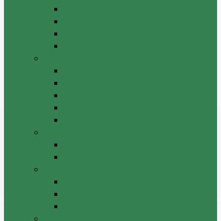
Locuri vacante
Concursuri/Rezultate
Instruiri
Şedinţele consiliului
Achiziții publice
Anunțuri de achiziții
Plan achiziții
Decizii de atribuire
Dări de seamă / Rapoarte
Monitorizarea contractelor
Licitații publice
Anunț de licitație publică
Rezultatul licitației publice
Audit intern
Acte constitutive
Plan anual/strategie
Misiuni/Rapoarte
Integritate instituțională