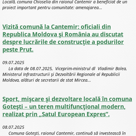
Locală, comuna Chioselia din raionul Cantemir a beneficiat de un
proiect important pentru comunitate: amenajarea...
Vizită comună la Cantemir: oficiali din
Republica Moldova și România au discutat
despre lucrările de construcție a podurilor
peste Prut.
09.07.2025
La data de 08.07.2025, Viceprim-ministrul dl Vladimir Bolea,
Ministerul Infrastructurii și Dezvoltării Regionale al Republicii
Moldova, alături de secretarii de stat Mircea...
Sport, mișcare și dezvoltare locală în comuna
Gotești – un teren multifuncțional modern,
realizat prin „Satul European Expres”.
08.07.2025
Comuna Gotești, raionul Cantemir, continuă să investească în