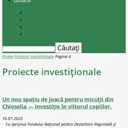
Contacte
Scrieți-ne
Depune o petiție
Audiența cetățenilor
Prima
Proiecte investiționale
Pagina 4
Proiecte investiționale
Un nou spațiu de joacă pentru micuții din
Chioselia — investiție în viitorul copiilor.
10.07.2025
Cu sprijinul Fondului Național pentru Dezvoltare Regională și