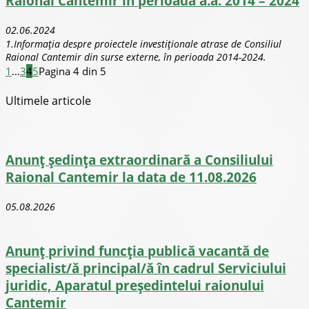
Raional Cantemir în perioada a.a. 2014 – 2024
02.06.2024
1.Informația despre proiectele investiționale atrase de Consiliul
Raional Cantemir din surse externe, în perioada 2014-2024.
1
...
3
4
5
Pagina 4 din 5
Ultimele articole
Anunț ședința extraordinară a Consiliului
Raional Cantemir la data de 11.08.2026
05.08.2026
Anunț privind funcția publică vacantă de
specialist/ă principal/ă în cadrul Serviciului
juridic, Aparatul președintelui raionului
Cantemir