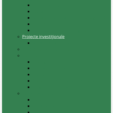
Plan anticoruptie
Rapoarte
Declarație de răspundere managerială
Linia fierbinte
Informații relevante integritate
Proiecte investiționale
Durabilitatea proiectelor
Hotărâri ale comisiilor raionale
Planificare
Strategii
Plan acțiuni la nivel raional
Instruiri
Graficul activităților de nivel raional
Programul de dezvoltare a raionului
Servicii acordate
Sociale
Urbanism si arhitectura
Taxe pentru servicii