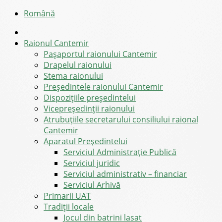
Română
Raionul Cantemir
Pașaportul raionului Cantemir
Drapelul raionului
Stema raionului
Preşedintele raionului Cantemir
Dispozițiile președintelui
Vicepreşedinţii raionului
Atrubuțiile secretarului consiliului raional
Cantemir
Aparatul Preşedintelui
Serviciul Administraţie Publică
Serviciul juridic
Serviciul administrativ – financiar
Serviciul Arhivă
Primarii UAT
Tradiții locale
Jocul din batrini lasat