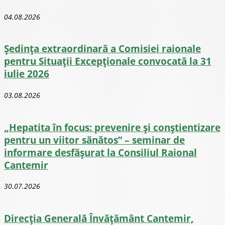
04.08.2026
Ședința extraordinară a Comisiei raionale
pentru Situații Excepționale convocată la 31
iulie 2026
03.08.2026
„Hepatita în focus: prevenire și conștientizare
pentru un viitor sănătos” – seminar de
informare desfășurat la Consiliul Raional
Cantemir
30.07.2026
Direcţia Generală Învăţământ Cantemir,