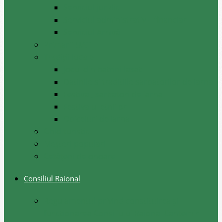
Serviciul juridic
Serviciul administrativ – financiar
Serviciul Arhivă
Primarii UAT
Tradiții locale
Jocul din batrini lasat
Datinile si traditiile sarbatorilor de iarna
Festival, sarbatori de iarna
Festivalul etniilor
Obiceiuri de iarna
Ghid turistic
Meşteri populari
Cetățeni de onoare
Consiliul Raional
Regulamentul privind constituirea şi
funcţionarea Consiliului Raional Cantemir