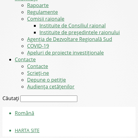
Rapoarte
Regulamente
Comisii raionale
Instituite de Consiliul raional
Instituite de președintele raionului
Agenția de Dezvoltare Regională Sud
COVID-19
Apeluri de proiecte investiționale
Contacte
Contacte
Scrieți-ne
Depune o petiție
Audiența cetățenilor
Căutați
Română
HARTA SITE