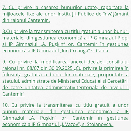
7. Cu privire la casarea bunurilor uzate, raportate la
mijloacele fixe ale unor Instituții Publice de învățământ
din raionul Cantemir .
8.Cu privire la transmiterea cu titlu gratuit a unor bunuri
materiale, din gestiunea economică a IP Gimnaziul Plopi
și IP Gimnaziul „A. Pușkin” or. Cantemir în gestiunea
economică a IP Gimnaziul „Ion Creangă” s. Cania.
9. Cu privire la modificarea anexei deciziei consiliului
raional nr. 08/07 din 30.09.2025 „Cu privire la primirea în
folosință gratuită a bunurilor materiale, proprietate a
statului, administrate de Ministerul Educației și Cercetării
de către unitatea administrativ-teritorială de nivelul II
Cantemir”
10. Cu privire la transmiterea cu titlu gratuit a unor
bunuri materiale, din gestiunea economică a IP
Gimnaziul „A. Pușkin” or. Cantemir în gestiunea
economică a IP Gimnaziul „I. Vazov”, s. Stoianovca.