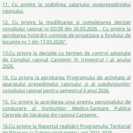
11. Cu privire la stabilirea salariului vicepreședintelui
raionului.
12. Cu privire la modificarea și completarea deciziei
consiliului raional nr.02/28 din 26.03.2026 „ Cu privire la
aprobarea hotărârii comisiei de privatizare a fondului de
locuinţe nr.1 din 17.03.2026”.
13.Cu privire la deciziile cu termen de control adoptate
de Consiliul raional Cantemir în trimestrul I al anului
2026.
14. Cu privire la aprobarea Programului de activitate al
aparatului preşedintelui raionului și al subdiviziunilor
consiliului raional pentru semestrul II anul 2026.
15. Cu privire la acordarea unui premiu personalului de
conducere al Instituțiilor Medico-Sanitare Publice
Centrele de Sănătate din raionul Cantemir.
16.Cu privire la Raportul realizării Programului Teritorial
de Răspuns la Tuberculoză pentru anii 2021-2025.