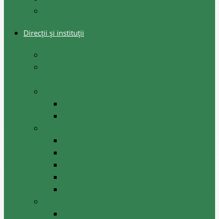
Arhiva decizii consiliul raional
Direcții și instituții
Direcţia Finanţe
Direcția Agricultură, Economie, Dezvoltare
Regională și Atragerea Investițiilor
Direcția Generală Învățământ
Centrul de Creație al Copiilor
Școala Sportivă Cantemir
Secția Cultura, Turism Tineret și Sport
Instituții de cultură
Școala de Arte ”Valeriu Hanganu”
Biblioteca Publică Raională
Muzee raionale
Casa Raională de Cultură
Instituții/ întreprinderi subordonate
ÎM ,,Biroul de produceri și proiectări pe