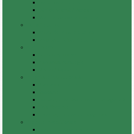
Decizii de atribuire
Dări de seamă / Rapoarte
Monitorizarea contractelor
Licitații publice
Anunț de licitație publică
Rezultatul licitației publice
Audit intern
Acte constitutive
Plan anual/strategie
Misiuni/Rapoarte
Integritate instituțională
Plan anticoruptie
Rapoarte
Declarație de răspundere managerială
Linia fierbinte
Informații relevante integritate
Proiecte investiționale
Durabilitatea proiectelor