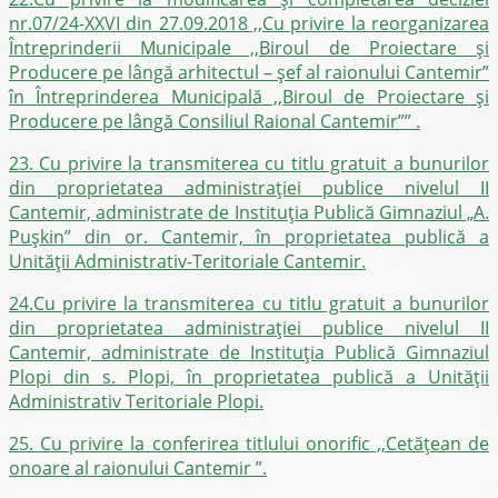
nr.07/24-XXVI din 27.09.2018 ,,Cu privire la reorganizarea
Întreprinderii Municipale ,,Biroul de Proiectare și
Producere pe lângă arhitectul – șef al raionului Cantemir”
în Întreprinderea Municipală ,,Biroul de Proiectare și
Producere pe lângă Consiliul Raional Cantemir”” .
23. Cu privire la transmiterea cu titlu gratuit a bunurilor
din proprietatea administrației publice nivelul II
Cantemir, administrate de Instituția Publică Gimnaziul „A.
Pușkin” din or. Cantemir, în proprietatea publică a
Unității Administrativ-Teritoriale Cantemir.
24.Cu privire la transmiterea cu titlu gratuit a bunurilor
din proprietatea administrației publice nivelul II
Cantemir, administrate de Instituția Publică Gimnaziul
Plopi din s. Plopi, în proprietatea publică a Unității
Administrativ Teritoriale Plopi.
25. Cu privire la conferirea titlului onorific ,,Cetățean de
onoare al raionului Cantemir ”.