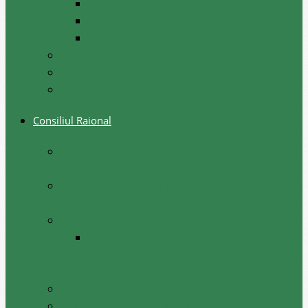
Festival, sarbatori de iarna
Festivalul etniilor
Obiceiuri de iarna
Ghid turistic
Meşteri populari
Cetățeni de onoare
Consiliul Raional
Regulamentul privind constituirea şi
funcţionarea Consiliului Raional Cantemir
Lista consilierilor raionali la situația august
2026
Comisii de specialitate
Componența nominală a comisiilor
consultative de specialitate ale consiliului
raional, februarie 2026
Şedinţele consiliului
Deciziile consiliului raional