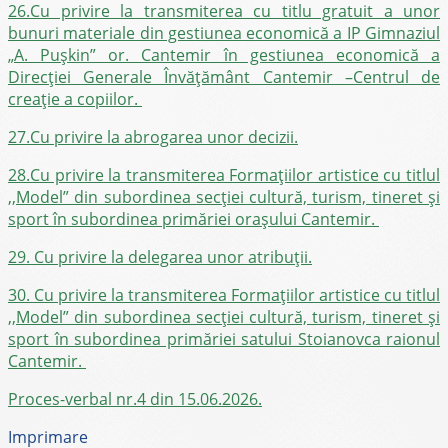
26.Cu privire la transmiterea cu titlu gratuit a unor
bunuri materiale din gestiunea economică a IP Gimnaziul
„A. Pușkin” or. Cantemir în gestiunea economică a
Direcției Generale Învățământ Cantemir –Centrul de
creație a copiilor.
27.Cu privire la abrogarea unor decizii.
2
8.Cu privire la transmiterea Formațiilor artistice cu titlul
,,Model” din subordinea secției cultură, turism, tineret și
sport în subordinea primăriei orașului Cantemir.
29. Cu privire la delegarea unor atribuții.
30. Cu privire la transmiterea Formațiilor artistice cu titlul
,,Model” din subordinea secției cultură, turism, tineret și
sport în subordinea primăriei satului Stoianovca raionul
Cantemir.
Proces-verbal nr.4 din 15.06.2026.
Imprimare