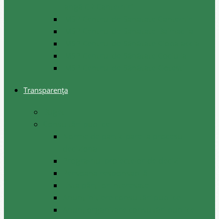
lângă CR Cantemir”
IMSP Centrul de Sanatate Cantemir
IMSP Centrul de Sanatate Baimaclia
IMSP Centrul de Sănătate Ciobalaccia
IMSP Centrul de Sănătate Cociulia
IMSP Centrul de Sănătate Gotesti
Transparența
Buget
Consultări publice
Norme de participare la procesul
decizional
Programul proiectelor de decizii
Persoana responsabilă
Lista părților interesate
Anunț inițiere consultări publice
Anunț organizare consultări publice