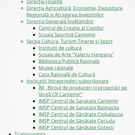
Direcţia Finanţe
Direcția Agricultură, Economie, Dezvoltare
Regională și Atragerea Investițiilor
Direcția Generală Învățământ
Centrul de Creație al Copiilor
Școala Sportivă Cantemir
Secția Cultura, Turism Tineret și Sport
Instituții de cultură
Școala de Arte ”Valeriu Hanganu”
Biblioteca Publică Raională
Muzee raionale
Casa Raională de Cultură
Instituții/ întreprinderi subordonate
ÎM ,,Biroul de produceri și proiectări pe
lângă CR Cantemir”
IMSP Centrul de Sanatate Cantemir
IMSP Centrul de Sanatate Baimaclia
IMSP Centrul de Sănătate Ciobalaccia
IMSP Centrul de Sănătate Cociulia
IMSP Centrul de Sănătate Gotesti
Transparența