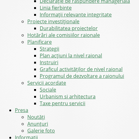
Declarație de răspundere managerială
Linia fierbinte
Informații relevante integritate
Proiecte investiționale
Durabilitatea proiectelor
Hotărâri ale comisiilor raionale
Planificare
Strategii
Plan acțiuni la nivel raional
Instruiri
Graficul activităților de nivel raional
Programul de dezvoltare a raionului
Servicii acordate
Sociale
Urbanism si arhitectura
Taxe pentru servicii
Presa
Noutăţi
Anunţuri
Galerie foto
Informații