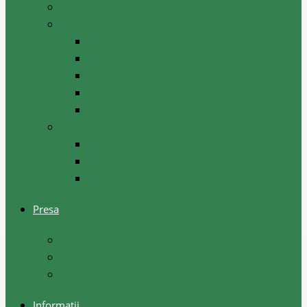
Hotărâri ale comisiilor raionale
Planificare
Strategii
Plan acțiuni la nivel raional
Instruiri
Graficul activităților de nivel raional
Programul de dezvoltare a raionului
Servicii acordate
Sociale
Urbanism si arhitectura
Taxe pentru servicii
Presa
Noutăţi
Anunţuri
Galerie foto
Informații