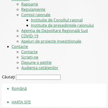
Rapoarte
Regulamente
Comisii raionale
Instituite de Consiliul raional
Instituite de președintele raionului
Agenția de Dezvoltare Regională Sud
COVID-19
Apeluri de proiecte investiționale
Contacte
Contacte
Scrieți-ne
Depune o petiție
Audiența cetățenilor
Căutați
Română
HARTA SITE