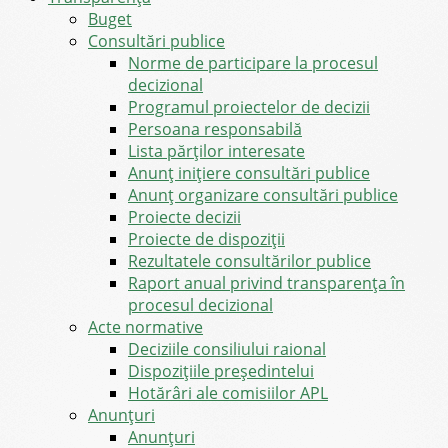
Buget
Consultări publice
Norme de participare la procesul
decizional
Programul proiectelor de decizii
Persoana responsabilă
Lista părților interesate
Anunț inițiere consultări publice
Anunț organizare consultări publice
Proiecte decizii
Proiecte de dispoziții
Rezultatele consultărilor publice
Raport anual privind transparenţa în
procesul decizional
Acte normative
Deciziile consiliului raional
Dispozițiile președintelui
Hotărâri ale comisiilor APL
Anunţuri
Anunţuri