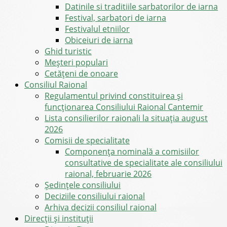
Datinile si traditiile sarbatorilor de iarna
Festival, sarbatori de iarna
Festivalul etniilor
Obiceiuri de iarna
Ghid turistic
Meşteri populari
Cetățeni de onoare
Consiliul Raional
Regulamentul privind constituirea şi
funcţionarea Consiliului Raional Cantemir
Lista consilierilor raionali la situația august
2026
Comisii de specialitate
Componența nominală a comisiilor
consultative de specialitate ale consiliului
raional, februarie 2026
Şedinţele consiliului
Deciziile consiliului raional
Arhiva decizii consiliul raional
Direcții și instituții