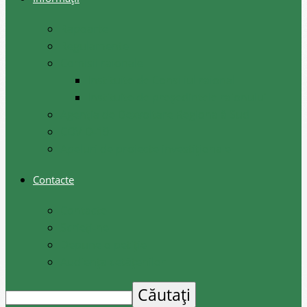
Rapoarte
Regulamente
Comisii raionale
Instituite de Consiliul raional
Instituite de președintele raionului
Agenția de Dezvoltare Regională Sud
COVID-19
Apeluri de proiecte investiționale
Contacte
Contacte
Scrieți-ne
Depune o petiție
Audiența cetățenilor