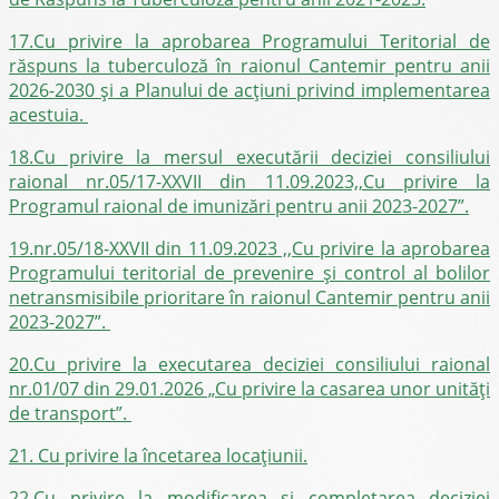
17.Cu privire la aprobarea Programului Teritorial de
răspuns la tuberculoză în raionul Cantemir pentru anii
2026-2030 și a Planului de acțiuni privind implementarea
acestuia.
18.Cu privire la mersul executării deciziei consiliului
raional nr.05/17-XXVII din 11.09.2023,,Cu privire la
Programul raional de imunizări pentru anii 2023-2027”.
19.nr.05/18-XXVII din 11.09.2023 ,,Cu privire la aprobarea
Programului teritorial de prevenire și control al bolilor
netransmisibile prioritare în raionul Cantemir pentru anii
2023-2027”.
20.Cu privire la executarea deciziei consiliului raional
nr.01/07 din 29.01.2026 „Cu privire la casarea unor unități
de transport”.
21. Cu privire la încetarea locațiunii.
22.Cu privire la modificarea și completarea deciziei