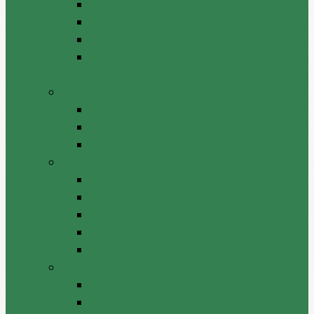
Proiecte decizii
Proiecte de dispoziții
Rezultatele consultărilor publice
Raport anual privind transparenţa în
procesul decizional
Acte normative
Deciziile consiliului raional
Dispozițiile președintelui
Hotărâri ale comisiilor APL
Anunţuri
Anunţuri
Locuri vacante
Concursuri/Rezultate
Instruiri
Şedinţele consiliului
Achiziții publice
Anunțuri de achiziții
Plan achiziții