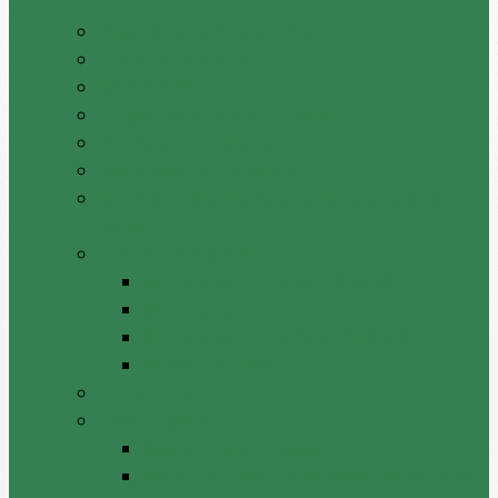
Pașaportul raionului Cantemir
Drapelul raionului
Stema raionului
Preşedintele raionului Cantemir
Dispozițiile președintelui
Vicepreşedinţii raionului
Atrubuțiile secretarului consiliului raional
Cantemir
Aparatul Preşedintelui
Serviciul Administraţie Publică
Serviciul juridic
Serviciul administrativ – financiar
Serviciul Arhivă
Primarii UAT
Tradiții locale
Jocul din batrini lasat
Datinile si traditiile sarbatorilor de iarna