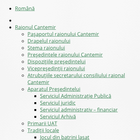
Română
Raionul Cantemir
Pașaportul raionului Cantemir
Drapelul raionului
Stema raionului
Preşedintele raionului Cantemir
Dispozițiile președintelui
Vicepreşedinţii raionului
Atrubuțiile secretarului consiliului raional
Cantemir
Aparatul Preşedintelui
Serviciul Administraţie Publică
Serviciul juridic
Serviciul administrativ – financiar
Serviciul Arhivă
Primarii UAT
Tradiții locale
Jocul din batrini lasat