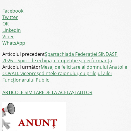
Facebook
Twitter
OK
Linkedin
Viber
WhatsApp
Articolul precedent
Spartachiada Federației SINDASP
2026 – Spirit de echipă, competiție și performanță
Articolul următor
Mesaj de felicitare al domnului Anatolie
COVALI, vicepreședintele raionului, cu prilejul Zilei
Funcționarului Public
ARTICOLE SIMILARE
DE LA ACELAȘI AUTOR