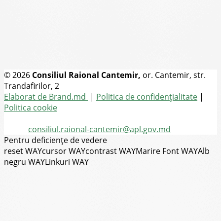
© 2026
Consiliul Raional Cantemir,
or. Cantemir, str.
Trandafirilor, 2
Toate drepturile rezervate
Elaborat de Brand.md
|
Politica de confidențialitate
|
Politica cookie
Tel.
(+373) 273-2-20-58
Email:
consiliul.raional-cantemir@apl.gov.md
Pentru deficiențe de vedere
reset WAY
cursor WAY
contrast WAY
Marire Font WAY
Alb
negru WAY
Linkuri WAY