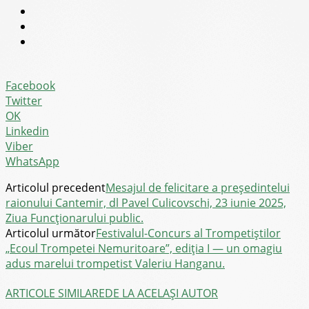
Facebook
Twitter
OK
Linkedin
Viber
WhatsApp
Articolul precedent
Mesajul de felicitare a președintelui
raionului Cantemir, dl Pavel Culicovschi, 23 iunie 2025,
Ziua Funcționarului public.
Articolul următor
Festivalul-Concurs al Trompetiștilor
„Ecoul Trompetei Nemuritoare”, ediția I — un omagiu
adus marelui trompetist Valeriu Hanganu.
ARTICOLE SIMILARE
DE LA ACELAȘI AUTOR