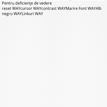
Pentru deficiențe de vedere
reset WAY
cursor WAY
contrast WAY
Marire Font WAY
Alb
negru WAY
Linkuri WAY