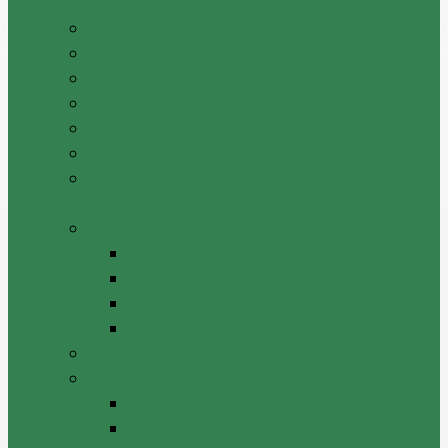
Pașaportul raionului Cantemir
Drapelul raionului
Stema raionului
Preşedintele raionului Cantemir
Dispozițiile președintelui
Vicepreşedinţii raionului
Atrubuțiile secretarului consiliului raional
Cantemir
Aparatul Preşedintelui
Serviciul Administraţie Publică
Serviciul juridic
Serviciul administrativ – financiar
Serviciul Arhivă
Primarii UAT
Tradiții locale
Jocul din batrini lasat
Datinile si traditiile sarbatorilor de iarna