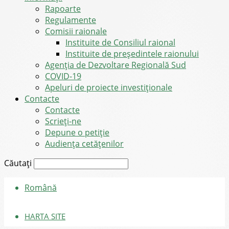
Rapoarte
Regulamente
Comisii raionale
Instituite de Consiliul raional
Instituite de președintele raionului
Agenția de Dezvoltare Regională Sud
COVID-19
Apeluri de proiecte investiționale
Contacte
Contacte
Scrieți-ne
Depune o petiție
Audiența cetățenilor
Căutați
Română
HARTA SITE