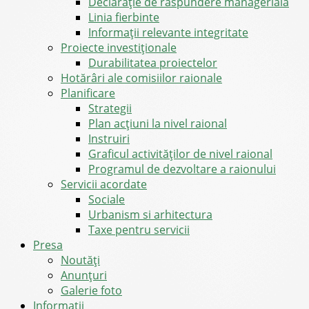
Declarație de răspundere managerială
Linia fierbinte
Informații relevante integritate
Proiecte investiționale
Durabilitatea proiectelor
Hotărâri ale comisiilor raionale
Planificare
Strategii
Plan acțiuni la nivel raional
Instruiri
Graficul activităților de nivel raional
Programul de dezvoltare a raionului
Servicii acordate
Sociale
Urbanism si arhitectura
Taxe pentru servicii
Presa
Noutăţi
Anunţuri
Galerie foto
Informații