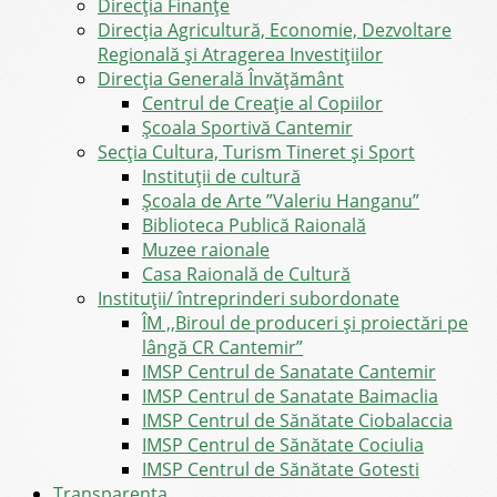
Direcţia Finanţe
Direcția Agricultură, Economie, Dezvoltare
Regională și Atragerea Investițiilor
Direcția Generală Învățământ
Centrul de Creație al Copiilor
Școala Sportivă Cantemir
Secția Cultura, Turism Tineret și Sport
Instituții de cultură
Școala de Arte ”Valeriu Hanganu”
Biblioteca Publică Raională
Muzee raionale
Casa Raională de Cultură
Instituții/ întreprinderi subordonate
ÎM ,,Biroul de produceri și proiectări pe
lângă CR Cantemir”
IMSP Centrul de Sanatate Cantemir
IMSP Centrul de Sanatate Baimaclia
IMSP Centrul de Sănătate Ciobalaccia
IMSP Centrul de Sănătate Cociulia
IMSP Centrul de Sănătate Gotesti
Transparența