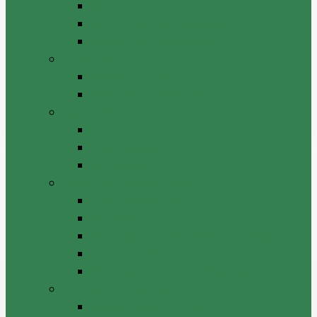
Decizii de atribuire
Dări de seamă / Rapoarte
Monitorizarea contractelor
Licitații publice
Anunț de licitație publică
Rezultatul licitației publice
Audit intern
Acte constitutive
Plan anual/strategie
Misiuni/Rapoarte
Integritate instituțională
Plan anticoruptie
Rapoarte
Declarație de răspundere managerială
Linia fierbinte
Informații relevante integritate
Proiecte investiționale
Durabilitatea proiectelor