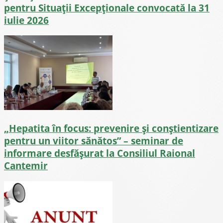
pentru Situații Excepționale convocată la 31
iulie 2026
„Hepatita în focus: prevenire și conștientizare
pentru un viitor sănătos” – seminar de
informare desfășurat la Consiliul Raional
Cantemir