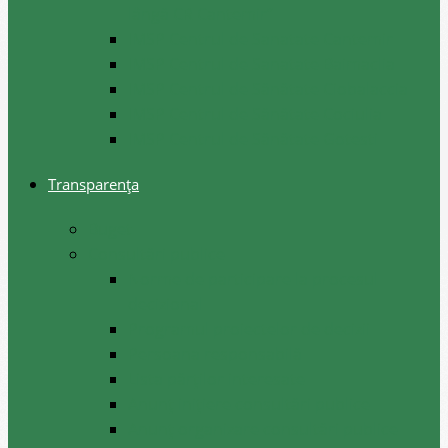
lângă CR Cantemir”
IMSP Centrul de Sanatate Cantemir
IMSP Centrul de Sanatate Baimaclia
IMSP Centrul de Sănătate Ciobalaccia
IMSP Centrul de Sănătate Cociulia
IMSP Centrul de Sănătate Gotesti
Transparența
Buget
Consultări publice
Norme de participare la procesul
decizional
Programul proiectelor de decizii
Persoana responsabilă
Lista părților interesate
Anunț inițiere consultări publice
Anunț organizare consultări publice