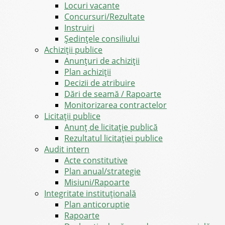
Locuri vacante
Concursuri/Rezultate
Instruiri
Şedinţele consiliului
Achiziții publice
Anunțuri de achiziții
Plan achiziții
Decizii de atribuire
Dări de seamă / Rapoarte
Monitorizarea contractelor
Licitații publice
Anunț de licitație publică
Rezultatul licitației publice
Audit intern
Acte constitutive
Plan anual/strategie
Misiuni/Rapoarte
Integritate instituțională
Plan anticoruptie
Rapoarte