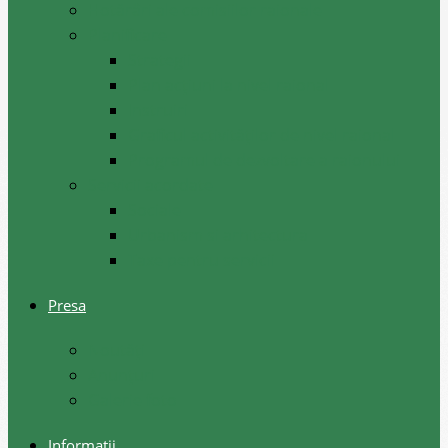
Hotărâri ale comisiilor raionale
Planificare
Strategii
Plan acțiuni la nivel raional
Instruiri
Graficul activităților de nivel raional
Programul de dezvoltare a raionului
Servicii acordate
Sociale
Urbanism si arhitectura
Taxe pentru servicii
Presa
Noutăţi
Anunţuri
Galerie foto
Informații