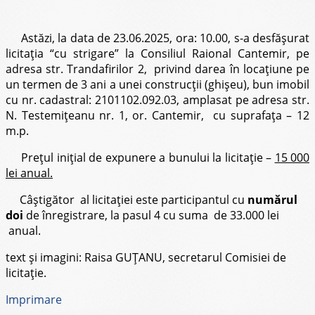
Astăzi, la data de 23.06.2025, ora: 10.00, s-a desfășurat
licitația “cu strigare” la Consiliul Raional Cantemir, pe
adresa str. Trandafirilor 2, privind darea în locațiune pe
un termen de 3 ani a unei construcții (ghișeu), bun imobil
cu nr. cadastral: 2101102.092.03, amplasat pe adresa str.
N. Testemițeanu nr. 1, or. Cantemir, cu suprafața – 12
m.p.
Prețul inițial de expunere a bunului la licitație –
15 000
lei anual.
Câștigător al licitației este participantul cu
numărul
doi
de înregistrare, la pasul 4 cu suma de 33.000 lei
anual.
text și imagini: Raisa GUȚANU, secretarul Comisiei de
licitație.
Imprimare