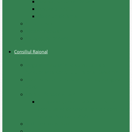
Festival, sarbatori de iarna
Festivalul etniilor
Obiceiuri de iarna
Ghid turistic
Meşteri populari
Cetățeni de onoare
Consiliul Raional
Regulamentul privind constituirea şi
funcţionarea Consiliului Raional Cantemir
Lista consilierilor raionali la situația august
2026
Comisii de specialitate
Componența nominală a comisiilor
consultative de specialitate ale consiliului
raional, februarie 2026
Şedinţele consiliului
Deciziile consiliului raional