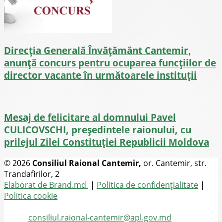
Direcţia Generală Învăţământ Cantemir,
anunță concurs pentru ocuparea funcţiilor de
director vacante în următoarele instituții
Mesaj de felicitare al domnului Pavel
CULICOVSCHI, președintele raionului, cu
prilejul Zilei Constituției Republicii Moldova
© 2026
Consiliul Raional Cantemir,
or. Cantemir, str.
Trandafirilor, 2
Toate drepturile rezervate
Elaborat de Brand.md
|
Politica de confidențialitate
|
Politica cookie
Tel.
(+373) 273-2-20-58
Email:
consiliul.raional-cantemir@apl.gov.md