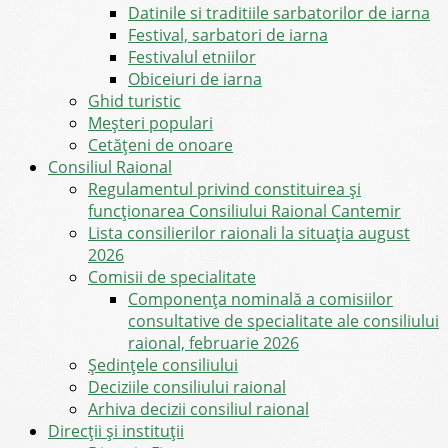
Datinile si traditiile sarbatorilor de iarna
Festival, sarbatori de iarna
Festivalul etniilor
Obiceiuri de iarna
Ghid turistic
Meşteri populari
Cetățeni de onoare
Consiliul Raional
Regulamentul privind constituirea şi
funcţionarea Consiliului Raional Cantemir
Lista consilierilor raionali la situația august
2026
Comisii de specialitate
Componența nominală a comisiilor
consultative de specialitate ale consiliului
raional, februarie 2026
Şedinţele consiliului
Deciziile consiliului raional
Arhiva decizii consiliul raional
Direcții și instituții