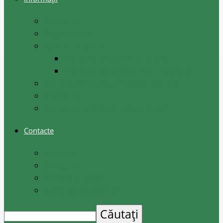
Rapoarte
Regulamente
Comisii raionale
Instituite de Consiliul raional
Instituite de președintele raionului
Agenția de Dezvoltare Regională Sud
COVID-19
Apeluri de proiecte investiționale
Contacte
Contacte
Scrieți-ne
Depune o petiție
Audiența cetățenilor