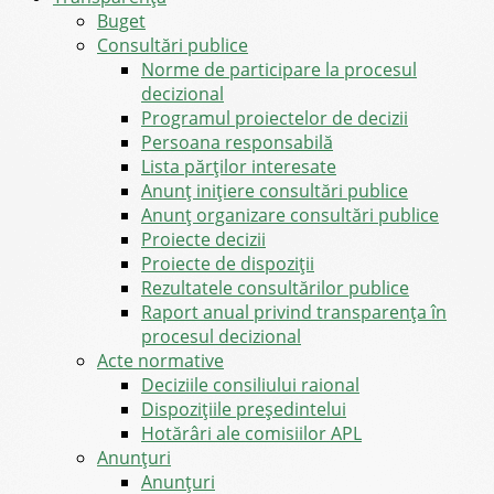
Buget
Consultări publice
Norme de participare la procesul
decizional
Programul proiectelor de decizii
Persoana responsabilă
Lista părților interesate
Anunț inițiere consultări publice
Anunț organizare consultări publice
Proiecte decizii
Proiecte de dispoziții
Rezultatele consultărilor publice
Raport anual privind transparenţa în
procesul decizional
Acte normative
Deciziile consiliului raional
Dispozițiile președintelui
Hotărâri ale comisiilor APL
Anunţuri
Anunţuri