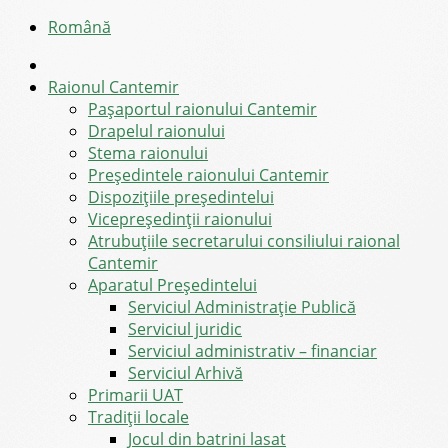
Română
Raionul Cantemir
Pașaportul raionului Cantemir
Drapelul raionului
Stema raionului
Preşedintele raionului Cantemir
Dispozițiile președintelui
Vicepreşedinţii raionului
Atrubuțiile secretarului consiliului raional
Cantemir
Aparatul Preşedintelui
Serviciul Administraţie Publică
Serviciul juridic
Serviciul administrativ – financiar
Serviciul Arhivă
Primarii UAT
Tradiții locale
Jocul din batrini lasat