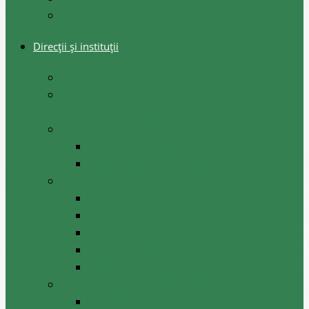
Arhiva decizii consiliul raional
Direcții și instituții
Direcţia Finanţe
Direcția Agricultură, Economie, Dezvoltare
Regională și Atragerea Investițiilor
Direcția Generală Învățământ
Centrul de Creație al Copiilor
Școala Sportivă Cantemir
Secția Cultura, Turism Tineret și Sport
Instituții de cultură
Școala de Arte ”Valeriu Hanganu”
Biblioteca Publică Raională
Muzee raionale
Casa Raională de Cultură
Instituții/ întreprinderi subordonate
ÎM ,,Biroul de produceri și proiectări pe