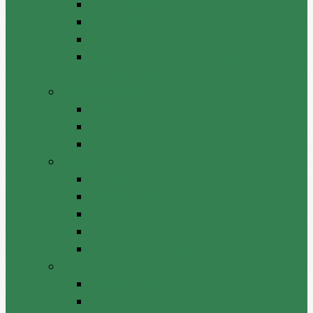
Proiecte decizii
Proiecte de dispoziții
Rezultatele consultărilor publice
Raport anual privind transparenţa în
procesul decizional
Acte normative
Deciziile consiliului raional
Dispozițiile președintelui
Hotărâri ale comisiilor APL
Anunţuri
Anunţuri
Locuri vacante
Concursuri/Rezultate
Instruiri
Şedinţele consiliului
Achiziții publice
Anunțuri de achiziții
Plan achiziții