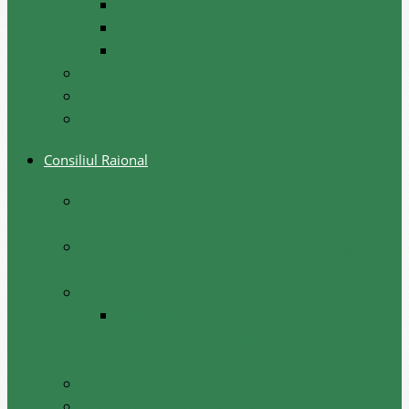
Festival, sarbatori de iarna
Festivalul etniilor
Obiceiuri de iarna
Ghid turistic
Meşteri populari
Cetățeni de onoare
Consiliul Raional
Regulamentul privind constituirea şi
funcţionarea Consiliului Raional Cantemir
Lista consilierilor raionali la situația august
2026
Comisii de specialitate
Componența nominală a comisiilor
consultative de specialitate ale consiliului
raional, februarie 2026
Şedinţele consiliului
Deciziile consiliului raional