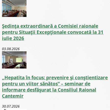
Ședința extraordinară a Comisiei raionale
pentru Situații Excepționale convocată la 31
iulie 2026
03.08.2026
„Hepatita în focus: prevenire și conștientizare
pentru un viitor sănătos” – seminar de
informare desfășurat la Consiliul Raional
Cantemir
30.07.2026