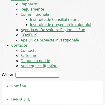
Rapoarte
Regulamente
Comisii raionale
Instituite de Consiliul raional
Instituite de președintele raionului
Agenția de Dezvoltare Regională Sud
COVID-19
Apeluri de proiecte investiționale
Contacte
Contacte
Scrieți-ne
Depune o petiție
Audiența cetățenilor
Căutați
Română
HARTA SITE