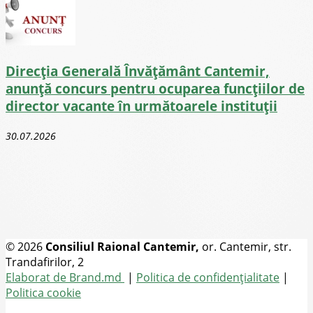
Direcţia Generală Învăţământ Cantemir,
anunță concurs pentru ocuparea funcţiilor de
director vacante în următoarele instituții
30.07.2026
© 2026
Consiliul Raional Cantemir,
or. Cantemir, str.
Trandafirilor, 2
Toate drepturile rezervate
Elaborat de Brand.md
|
Politica de confidențialitate
|
Politica cookie
Tel.
(+373) 273-2-20-58