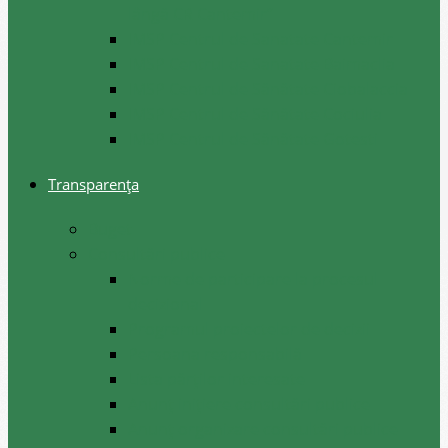
lângă CR Cantemir”
IMSP Centrul de Sanatate Cantemir
IMSP Centrul de Sanatate Baimaclia
IMSP Centrul de Sănătate Ciobalaccia
IMSP Centrul de Sănătate Cociulia
IMSP Centrul de Sănătate Gotesti
Transparența
Buget
Consultări publice
Norme de participare la procesul
decizional
Programul proiectelor de decizii
Persoana responsabilă
Lista părților interesate
Anunț inițiere consultări publice
Anunț organizare consultări publice