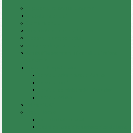
Pașaportul raionului Cantemir
Drapelul raionului
Stema raionului
Preşedintele raionului Cantemir
Dispozițiile președintelui
Vicepreşedinţii raionului
Atrubuțiile secretarului consiliului raional
Cantemir
Aparatul Preşedintelui
Serviciul Administraţie Publică
Serviciul juridic
Serviciul administrativ – financiar
Serviciul Arhivă
Primarii UAT
Tradiții locale
Jocul din batrini lasat
Datinile si traditiile sarbatorilor de iarna