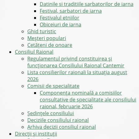
Datinile si traditiile sarbatorilor de iarna
Festival, sarbatori de iarna
Festivalul etniilor
Obiceiuri de iarna
Ghid turistic
Meşteri populari
Cetățeni de onoare
Consiliul Raional
Regulamentul privind constituirea şi
funcţionarea Consiliului Raional Cantemir
Lista consilierilor raionali la situația august
2026
Comisii de specialitate
Componența nominală a comisiilor
consultative de specialitate ale consiliului
raional, februarie 2026
Şedinţele consiliului
Deciziile consiliului raional
Arhiva decizii consiliul raional
Direcții și instituții