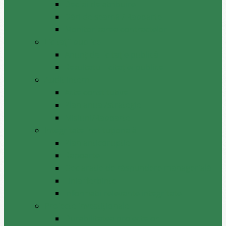
Decizii de atribuire
Dări de seamă / Rapoarte
Monitorizarea contractelor
Licitații publice
Anunț de licitație publică
Rezultatul licitației publice
Audit intern
Acte constitutive
Plan anual/strategie
Misiuni/Rapoarte
Integritate instituțională
Plan anticoruptie
Rapoarte
Declarație de răspundere managerială
Linia fierbinte
Informații relevante integritate
Proiecte investiționale
Durabilitatea proiectelor