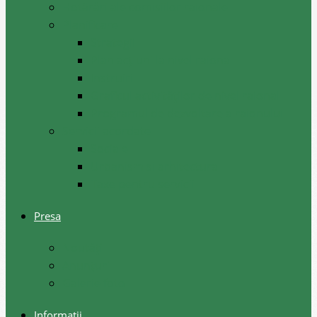
Hotărâri ale comisiilor raionale
Planificare
Strategii
Plan acțiuni la nivel raional
Instruiri
Graficul activităților de nivel raional
Programul de dezvoltare a raionului
Servicii acordate
Sociale
Urbanism si arhitectura
Taxe pentru servicii
Presa
Noutăţi
Anunţuri
Galerie foto
Informații