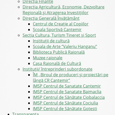
Direcţia Finanţe
Direcția Agricultură, Economie, Dezvoltare
Regională și Atragerea Investițiilor
Direcția Generală Învățământ
Centrul de Creație al Copiilor
Școala Sportivă Cantemir
Secția Cultura, Turism Tineret și Sport
Instituții de cultură
Școala de Arte ”Valeriu Hanganu”
Biblioteca Publică Raională
Muzee raionale
Casa Raională de Cultură
Instituții/ întreprinderi subordonate
ÎM ,,Biroul de produceri și proiectări pe
lângă CR Cantemir”
IMSP Centrul de Sanatate Cantemir
IMSP Centrul de Sanatate Baimaclia
IMSP Centrul de Sănătate Ciobalaccia
IMSP Centrul de Sănătate Cociulia
IMSP Centrul de Sănătate Gotesti
Transparența