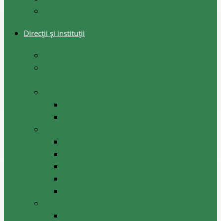
Arhiva decizii consiliul raional
Direcții și instituții
Direcţia Finanţe
Direcția Agricultură, Economie, Dezvoltare
Regională și Atragerea Investițiilor
Direcția Generală Învățământ
Centrul de Creație al Copiilor
Școala Sportivă Cantemir
Secția Cultura, Turism Tineret și Sport
Instituții de cultură
Școala de Arte ”Valeriu Hanganu”
Biblioteca Publică Raională
Muzee raionale
Casa Raională de Cultură
Instituții/ întreprinderi subordonate
ÎM ,,Biroul de produceri și proiectări pe