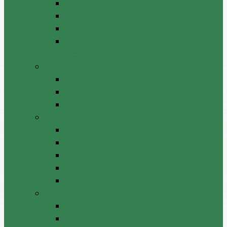
Proiecte decizii
Proiecte de dispoziții
Rezultatele consultărilor publice
Raport anual privind transparenţa în
procesul decizional
Acte normative
Deciziile consiliului raional
Dispozițiile președintelui
Hotărâri ale comisiilor APL
Anunţuri
Anunţuri
Locuri vacante
Concursuri/Rezultate
Instruiri
Şedinţele consiliului
Achiziții publice
Anunțuri de achiziții
Plan achiziții