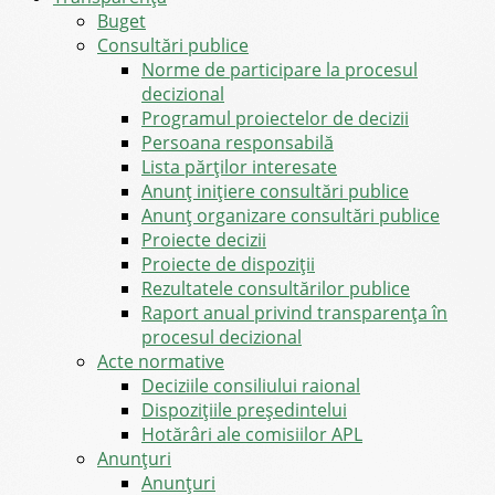
Buget
Consultări publice
Norme de participare la procesul
decizional
Programul proiectelor de decizii
Persoana responsabilă
Lista părților interesate
Anunț inițiere consultări publice
Anunț organizare consultări publice
Proiecte decizii
Proiecte de dispoziții
Rezultatele consultărilor publice
Raport anual privind transparenţa în
procesul decizional
Acte normative
Deciziile consiliului raional
Dispozițiile președintelui
Hotărâri ale comisiilor APL
Anunţuri
Anunţuri