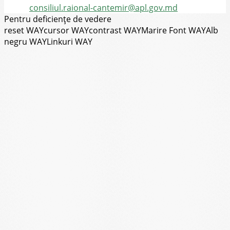
Email:
consiliul.raional-cantemir@apl.gov.md
Pentru deficiențe de vedere
reset WAY
cursor WAY
contrast WAY
Marire Font WAY
Alb
negru WAY
Linkuri WAY