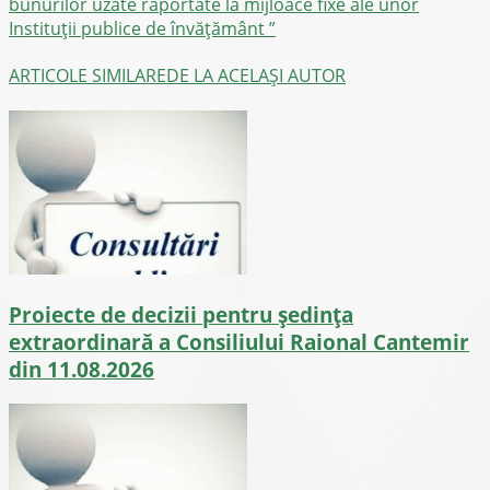
bunurilor uzate raportate la mijloace fixe ale unor
Instituții publice de învățământ ”
ARTICOLE SIMILARE
DE LA ACELAȘI AUTOR
Proiecte de decizii pentru ședința
extraordinară a Consiliului Raional Cantemir
din 11.08.2026