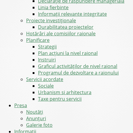
Declarație de răspundere managerială
Linia fierbinte
Informații relevante integritate
Proiecte investiționale
Durabilitatea proiectelor
Hotărâri ale comisiilor raionale
Planificare
Strategii
Plan acțiuni la nivel raional
Instruiri
Graficul activităților de nivel raional
Programul de dezvoltare a raionului
Servicii acordate
Sociale
Urbanism si arhitectura
Taxe pentru servicii
Presa
Noutăţi
Anunţuri
Galerie foto
Informații