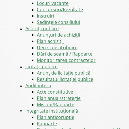
Locuri vacante
Concursuri/Rezultate
Instruiri
Şedinţele consiliului
Achiziții publice
Anunțuri de achiziții
Plan achiziții
Decizii de atribuire
Dări de seamă / Rapoarte
Monitorizarea contractelor
Licitații publice
Anunț de licitație publică
Rezultatul licitației publice
Audit intern
Acte constitutive
Plan anual/strategie
Misiuni/Rapoarte
Integritate instituțională
Plan anticoruptie
Rapoarte