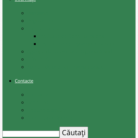
Rapoarte
Regulamente
Comisii raionale
Instituite de Consiliul raional
Instituite de președintele raionului
Agenția de Dezvoltare Regională Sud
COVID-19
Apeluri de proiecte investiționale
Contacte
Contacte
Scrieți-ne
Depune o petiție
Audiența cetățenilor