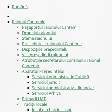
Română
Raionul Cantemir
Pașaportul raionului Cantemir
Drapelul raionului
Stema raionului
Preşedintele raionului Cantemir
Dispozițiile președintelui
Vicepreşedinţii raionului
Atrubuțiile secretarului consiliului raional
Cantemir
Aparatul Preşedintelui
Serviciul Administraţie Publică
Serviciul juridic
Serviciul administrativ – financiar
Serviciul Arhivă
Primarii UAT
Tradiții locale
Jocul din batrini lasat