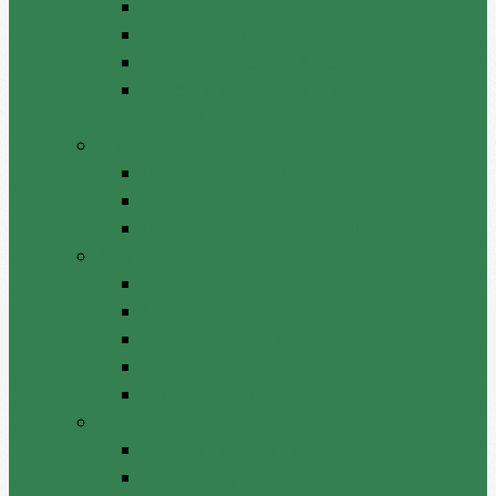
Proiecte decizii
Proiecte de dispoziții
Rezultatele consultărilor publice
Raport anual privind transparenţa în
procesul decizional
Acte normative
Deciziile consiliului raional
Dispozițiile președintelui
Hotărâri ale comisiilor APL
Anunţuri
Anunţuri
Locuri vacante
Concursuri/Rezultate
Instruiri
Şedinţele consiliului
Achiziții publice
Anunțuri de achiziții
Plan achiziții