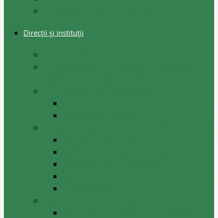
Arhiva decizii consiliul raional
Direcții și instituții
Direcţia Finanţe
Direcția Agricultură, Economie, Dezvoltare
Regională și Atragerea Investițiilor
Direcția Generală Învățământ
Centrul de Creație al Copiilor
Școala Sportivă Cantemir
Secția Cultura, Turism Tineret și Sport
Instituții de cultură
Școala de Arte ”Valeriu Hanganu”
Biblioteca Publică Raională
Muzee raionale
Casa Raională de Cultură
Instituții/ întreprinderi subordonate
ÎM ,,Biroul de produceri și proiectări pe