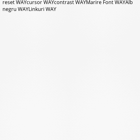
reset WAY
cursor WAY
contrast WAY
Marire Font WAY
Alb
negru WAY
Linkuri WAY