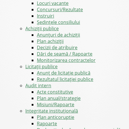
Locuri vacante
Concursuri/Rezultate
Instruiri
Şedinţele consiliului
Achiziții publice
Anunțuri de achiziții
Plan achiziții
Decizii de atribuire
Dări de seamă / Rapoarte
Monitorizarea contractelor
Licitații publice
Anunț de licitație publică
Rezultatul licitației publice
Audit intern
Acte constitutive
Plan anual/strategie
Misiuni/Rapoarte
Integritate instituțională
Plan anticoruptie
Rapoarte