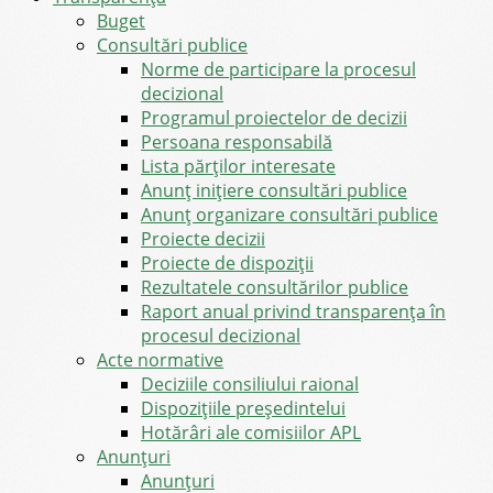
Buget
Consultări publice
Norme de participare la procesul
decizional
Programul proiectelor de decizii
Persoana responsabilă
Lista părților interesate
Anunț inițiere consultări publice
Anunț organizare consultări publice
Proiecte decizii
Proiecte de dispoziții
Rezultatele consultărilor publice
Raport anual privind transparenţa în
procesul decizional
Acte normative
Deciziile consiliului raional
Dispozițiile președintelui
Hotărâri ale comisiilor APL
Anunţuri
Anunţuri