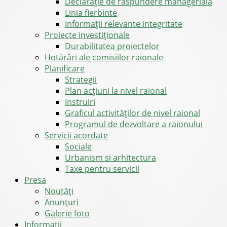
Declarație de răspundere managerială
Linia fierbinte
Informații relevante integritate
Proiecte investiționale
Durabilitatea proiectelor
Hotărâri ale comisiilor raionale
Planificare
Strategii
Plan acțiuni la nivel raional
Instruiri
Graficul activităților de nivel raional
Programul de dezvoltare a raionului
Servicii acordate
Sociale
Urbanism si arhitectura
Taxe pentru servicii
Presa
Noutăţi
Anunţuri
Galerie foto
Informații