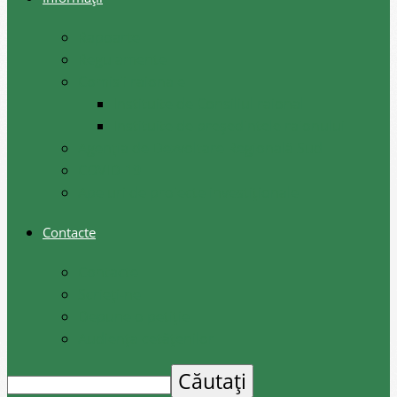
Rapoarte
Regulamente
Comisii raionale
Instituite de Consiliul raional
Instituite de președintele raionului
Agenția de Dezvoltare Regională Sud
COVID-19
Apeluri de proiecte investiționale
Contacte
Contacte
Scrieți-ne
Depune o petiție
Audiența cetățenilor