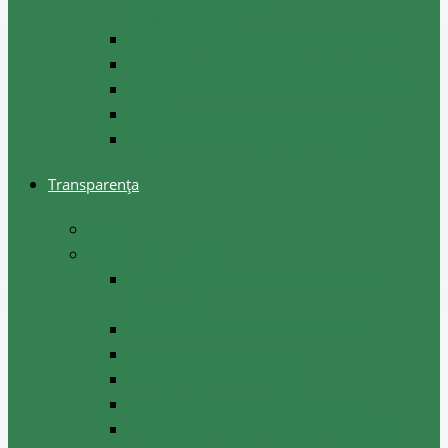
lângă CR Cantemir”
IMSP Centrul de Sanatate Cantemir
IMSP Centrul de Sanatate Baimaclia
IMSP Centrul de Sănătate Ciobalaccia
IMSP Centrul de Sănătate Cociulia
IMSP Centrul de Sănătate Gotesti
Transparența
Buget
Consultări publice
Norme de participare la procesul
decizional
Programul proiectelor de decizii
Persoana responsabilă
Lista părților interesate
Anunț inițiere consultări publice
Anunț organizare consultări publice