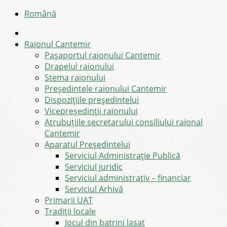
Română
Raionul Cantemir
Pașaportul raionului Cantemir
Drapelul raionului
Stema raionului
Preşedintele raionului Cantemir
Dispozițiile președintelui
Vicepreşedinţii raionului
Atrubuțiile secretarului consiliului raional
Cantemir
Aparatul Preşedintelui
Serviciul Administraţie Publică
Serviciul juridic
Serviciul administrativ – financiar
Serviciul Arhivă
Primarii UAT
Tradiții locale
Jocul din batrini lasat