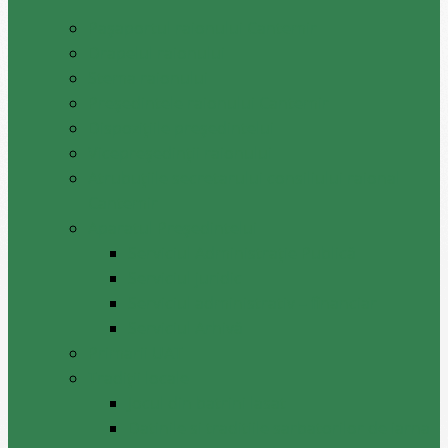
Pașaportul raionului Cantemir
Drapelul raionului
Stema raionului
Preşedintele raionului Cantemir
Dispozițiile președintelui
Vicepreşedinţii raionului
Atrubuțiile secretarului consiliului raional
Cantemir
Aparatul Preşedintelui
Serviciul Administraţie Publică
Serviciul juridic
Serviciul administrativ – financiar
Serviciul Arhivă
Primarii UAT
Tradiții locale
Jocul din batrini lasat
Datinile si traditiile sarbatorilor de iarna