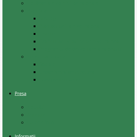
Hotărâri ale comisiilor raionale
Planificare
Strategii
Plan acțiuni la nivel raional
Instruiri
Graficul activităților de nivel raional
Programul de dezvoltare a raionului
Servicii acordate
Sociale
Urbanism si arhitectura
Taxe pentru servicii
Presa
Noutăţi
Anunţuri
Galerie foto
Informații