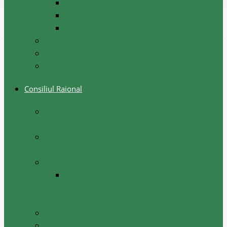
Festival, sarbatori de iarna
Festivalul etniilor
Obiceiuri de iarna
Ghid turistic
Meşteri populari
Cetățeni de onoare
Consiliul Raional
Regulamentul privind constituirea şi
funcţionarea Consiliului Raional Cantemir
Lista consilierilor raionali la situația 20 mai
2026
Comisii de specialitate
Componența nominală a comisiilor
consultative de specialitate ale consiliului
raional, februarie 2026
Şedinţele consiliului
Deciziile consiliului raional