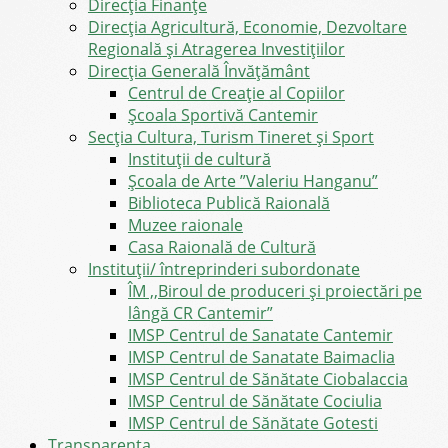
Direcţia Finanţe
Direcția Agricultură, Economie, Dezvoltare
Regională și Atragerea Investițiilor
Direcția Generală Învățământ
Centrul de Creație al Copiilor
Școala Sportivă Cantemir
Secția Cultura, Turism Tineret și Sport
Instituții de cultură
Școala de Arte ”Valeriu Hanganu”
Biblioteca Publică Raională
Muzee raionale
Casa Raională de Cultură
Instituții/ întreprinderi subordonate
ÎM ,,Biroul de produceri și proiectări pe
lângă CR Cantemir”
IMSP Centrul de Sanatate Cantemir
IMSP Centrul de Sanatate Baimaclia
IMSP Centrul de Sănătate Ciobalaccia
IMSP Centrul de Sănătate Cociulia
IMSP Centrul de Sănătate Gotesti
Transparența