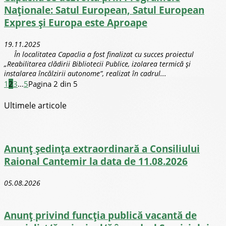
Naționale: Satul European, Satul European
Expres și Europa este Aproape
19.11.2025
În localitatea Capaclia a fost finalizat cu succes proiectul
„Reabilitarea clădirii Bibliotecii Publice, izolarea termică și
instalarea încălzirii autonome”, realizat în cadrul...
1
2
3
...
5
Pagina 2 din 5
Ultimele articole
Anunț ședința extraordinară a Consiliului
Raional Cantemir la data de 11.08.2026
05.08.2026
Anunț privind funcția publică vacantă de