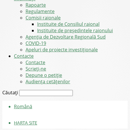
Rapoarte
Regulamente
Comisii raionale
Instituite de Consiliul raional
Instituite de președintele raionului
Agenția de Dezvoltare Regională Sud
COVID-19
Apeluri de proiecte investiționale
Contacte
Contacte
Scrieți-ne
Depune o petiție
Audiența cetățenilor
Căutați
Română
HARTA SITE