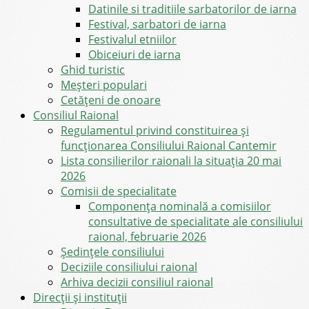
Datinile si traditiile sarbatorilor de iarna
Festival, sarbatori de iarna
Festivalul etniilor
Obiceiuri de iarna
Ghid turistic
Meşteri populari
Cetățeni de onoare
Consiliul Raional
Regulamentul privind constituirea şi
funcţionarea Consiliului Raional Cantemir
Lista consilierilor raionali la situația 20 mai
2026
Comisii de specialitate
Componența nominală a comisiilor
consultative de specialitate ale consiliului
raional, februarie 2026
Şedinţele consiliului
Deciziile consiliului raional
Arhiva decizii consiliul raional
Direcții și instituții