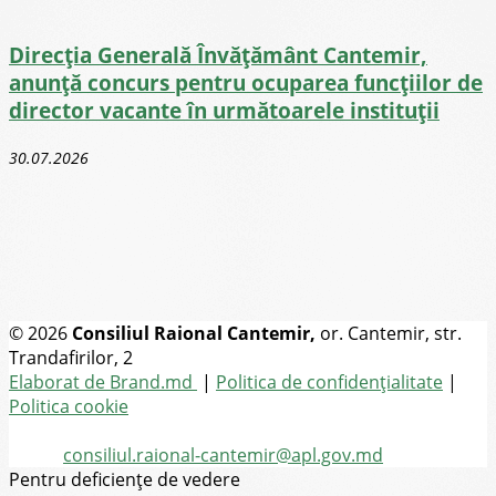
Direcţia Generală Învăţământ Cantemir,
anunță concurs pentru ocuparea funcţiilor de
director vacante în următoarele instituții
30.07.2026
© 2026
Consiliul Raional Cantemir,
or. Cantemir, str.
Trandafirilor, 2
Toate drepturile rezervate
Elaborat de Brand.md
|
Politica de confidențialitate
|
Politica cookie
Tel.
(+373) 273-2-20-58
Email:
consiliul.raional-cantemir@apl.gov.md
Pentru deficiențe de vedere