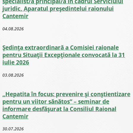
specialist/ă principal/ă în cadrul Serviciului
juridic, Aparatul președintelui raionului
Cantemir
04.08.2026
Ședința extraordinară a Comisiei raionale
pentru Situații Excepționale convocată la 31
iulie 2026
03.08.2026
„Hepatita în focus: prevenire și conștientizare
pentru un viitor sănătos” – seminar de
informare desfășurat la Consiliul Raional
Cantemir
30.07.2026