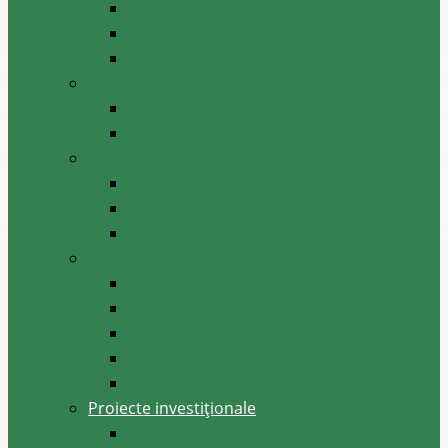
Decizii de atribuire
Dări de seamă / Rapoarte
Monitorizarea contractelor
Licitații publice
Anunț de licitație publică
Rezultatul licitației publice
Audit intern
Acte constitutive
Plan anual/strategie
Misiuni/Rapoarte
Integritate instituțională
Plan anticoruptie
Rapoarte
Declarație de răspundere managerială
Linia fierbinte
Informații relevante integritate
Proiecte investiționale
Durabilitatea proiectelor