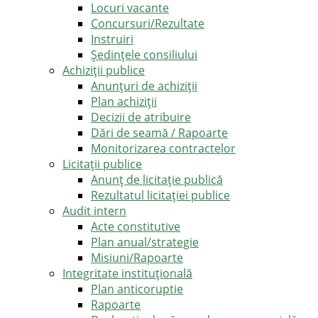
Locuri vacante
Concursuri/Rezultate
Instruiri
Şedinţele consiliului
Achiziții publice
Anunțuri de achiziții
Plan achiziții
Decizii de atribuire
Dări de seamă / Rapoarte
Monitorizarea contractelor
Licitații publice
Anunț de licitație publică
Rezultatul licitației publice
Audit intern
Acte constitutive
Plan anual/strategie
Misiuni/Rapoarte
Integritate instituțională
Plan anticoruptie
Rapoarte