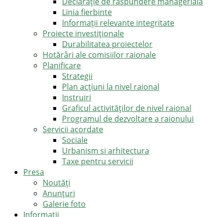
Declarație de răspundere managerială
Linia fierbinte
Informații relevante integritate
Proiecte investiționale
Durabilitatea proiectelor
Hotărâri ale comisiilor raionale
Planificare
Strategii
Plan acțiuni la nivel raional
Instruiri
Graficul activităților de nivel raional
Programul de dezvoltare a raionului
Servicii acordate
Sociale
Urbanism si arhitectura
Taxe pentru servicii
Presa
Noutăţi
Anunţuri
Galerie foto
Informații