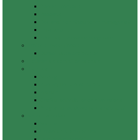
Plan anticoruptie
Rapoarte
Declarație de răspundere managerială
Linia fierbinte
Informații relevante integritate
Proiecte investiționale
Durabilitatea proiectelor
Hotărâri ale comisiilor raionale
Planificare
Strategii
Plan acțiuni la nivel raional
Instruiri
Graficul activităților de nivel raional
Programul de dezvoltare a raionului
Servicii acordate
Sociale
Urbanism si arhitectura
Taxe pentru servicii