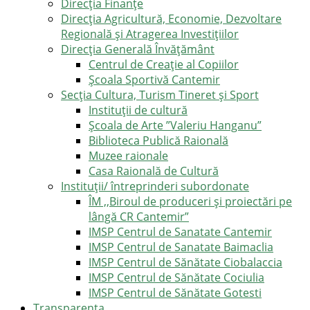
Direcţia Finanţe
Direcția Agricultură, Economie, Dezvoltare
Regională și Atragerea Investițiilor
Direcția Generală Învățământ
Centrul de Creație al Copiilor
Școala Sportivă Cantemir
Secția Cultura, Turism Tineret și Sport
Instituții de cultură
Școala de Arte ”Valeriu Hanganu”
Biblioteca Publică Raională
Muzee raionale
Casa Raională de Cultură
Instituții/ întreprinderi subordonate
ÎM ,,Biroul de produceri și proiectări pe
lângă CR Cantemir”
IMSP Centrul de Sanatate Cantemir
IMSP Centrul de Sanatate Baimaclia
IMSP Centrul de Sănătate Ciobalaccia
IMSP Centrul de Sănătate Cociulia
IMSP Centrul de Sănătate Gotesti
Transparența