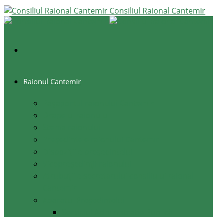
Consiliul Raional Cantemir
Raionul Cantemir
Pașaportul raionului Cantemir
Drapelul raionului
Stema raionului
Preşedintele raionului Cantemir
Dispozițiile președintelui
Vicepreşedinţii raionului
Atrubuțiile secretarului consiliului raional
Cantemir
Aparatul Preşedintelui
Serviciul Administraţie Publică