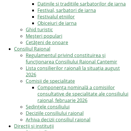
Datinile si traditiile sarbatorilor de iarna
Festival, sarbatori de iarna
Festivalul etniilor
Obiceiuri de iarna
Ghid turistic
Meşteri populari
Cetățeni de onoare
Consiliul Raional
Regulamentul privind constituirea şi
funcţionarea Consiliului Raional Cantemir
Lista consilierilor raionali la situația august
2026
Comisii de specialitate
Componența nominală a comisiilor
consultative de specialitate ale consiliului
raional, februarie 2026
Şedinţele consiliului
Deciziile consiliului raional
Arhiva decizii consiliul raional
Direcții și instituții