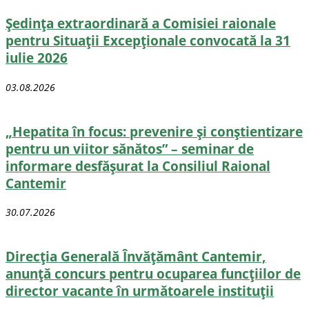
Ședința extraordinară a Comisiei raionale
pentru Situații Excepționale convocată la 31
iulie 2026
03.08.2026
„Hepatita în focus: prevenire și conștientizare
pentru un viitor sănătos” – seminar de
informare desfășurat la Consiliul Raional
Cantemir
30.07.2026
Direcţia Generală Învăţământ Cantemir,
anunță concurs pentru ocuparea funcţiilor de
director vacante în următoarele instituții