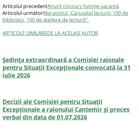
Articolul precedent
Anunț concurs funcție vacantă
Articolul următor
Maratonul „Caruselul lecturii: 100 de
biblioteci, 100 de ateliere de lectură”.
ARTICOLE SIMILARE
DE LA ACELAȘI AUTOR
Ședința extraordinară a Comisiei raionale
pentru Situații Excepționale convocată la 31
iulie 2026
Decizii ale Comisiei pentru Situații
Excepționale a raionului Cantemir și proces
verbal din data de 01.07.2026