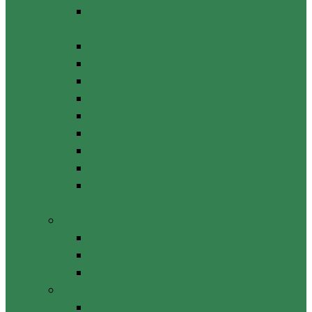
Norme de participare la procesul
decizional
Programul proiectelor de decizii
Persoana responsabilă
Lista părților interesate
Anunț inițiere consultări publice
Anunț organizare consultări publice
Proiecte decizii
Proiecte de dispoziții
Rezultatele consultărilor publice
Raport anual privind transparenţa în
procesul decizional
Acte normative
Deciziile consiliului raional
Dispozițiile președintelui
Hotărâri ale comisiilor APL
Anunţuri
Anunţuri