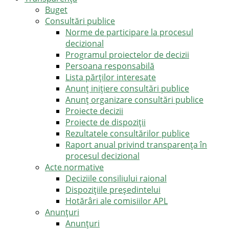
Buget
Consultări publice
Norme de participare la procesul
decizional
Programul proiectelor de decizii
Persoana responsabilă
Lista părților interesate
Anunț inițiere consultări publice
Anunț organizare consultări publice
Proiecte decizii
Proiecte de dispoziții
Rezultatele consultărilor publice
Raport anual privind transparenţa în
procesul decizional
Acte normative
Deciziile consiliului raional
Dispozițiile președintelui
Hotărâri ale comisiilor APL
Anunţuri
Anunţuri