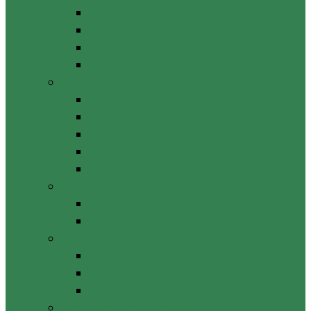
Locuri vacante
Concursuri/Rezultate
Instruiri
Şedinţele consiliului
Achiziții publice
Anunțuri de achiziții
Plan achiziții
Decizii de atribuire
Dări de seamă / Rapoarte
Monitorizarea contractelor
Licitații publice
Anunț de licitație publică
Rezultatul licitației publice
Audit intern
Acte constitutive
Plan anual/strategie
Misiuni/Rapoarte
Integritate instituțională