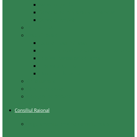
Serviciul juridic
Serviciul administrativ – financiar
Serviciul Arhivă
Primarii UAT
Tradiții locale
Jocul din batrini lasat
Datinile si traditiile sarbatorilor de iarna
Festival, sarbatori de iarna
Festivalul etniilor
Obiceiuri de iarna
Ghid turistic
Meşteri populari
Cetățeni de onoare
Consiliul Raional
Regulamentul privind constituirea şi
funcţionarea Consiliului Raional Cantemir