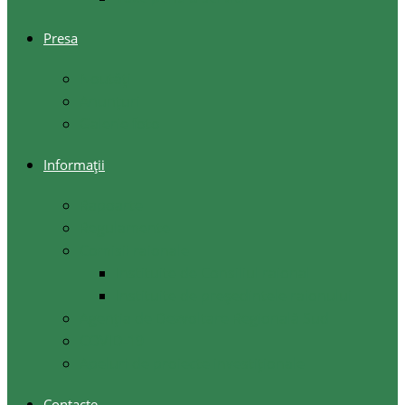
Presa
Noutăţi
Anunţuri
Galerie foto
Informații
Rapoarte
Regulamente
Comisii raionale
Instituite de Consiliul raional
Instituite de președintele raionului
Agenția de Dezvoltare Regională Sud
COVID-19
Apeluri de proiecte investiționale
Contacte