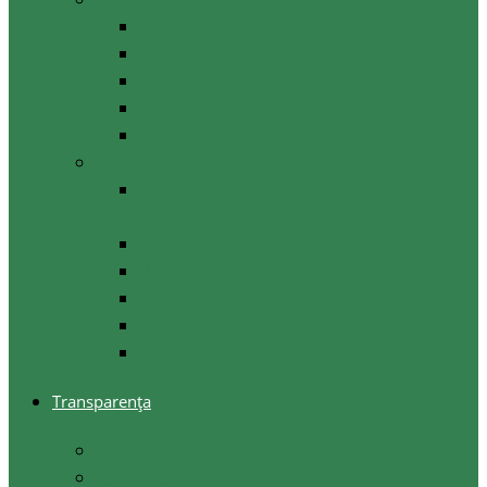
Instituții de cultură
Școala de Arte ”Valeriu Hanganu”
Biblioteca Publică Raională
Muzee raionale
Casa Raională de Cultură
Instituții/ întreprinderi subordonate
ÎM ,,Biroul de produceri și proiectări pe
lângă CR Cantemir”
IMSP Centrul de Sanatate Cantemir
IMSP Centrul de Sanatate Baimaclia
IMSP Centrul de Sănătate Ciobalaccia
IMSP Centrul de Sănătate Cociulia
IMSP Centrul de Sănătate Gotesti
Transparența
Buget
Consultări publice