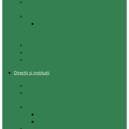
Lista consilierilor raionali la situația august
2026
Comisii de specialitate
Componența nominală a comisiilor
consultative de specialitate ale consiliului
raional, februarie 2026
Şedinţele consiliului
Deciziile consiliului raional
Arhiva decizii consiliul raional
Direcții și instituții
Direcţia Finanţe
Direcția Agricultură, Economie, Dezvoltare
Regională și Atragerea Investițiilor
Direcția Generală Învățământ
Centrul de Creație al Copiilor
Școala Sportivă Cantemir
Secția Cultura, Turism Tineret și Sport