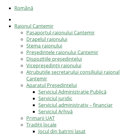
Română
Raionul Cantemir
Pașaportul raionului Cantemir
Drapelul raionului
Stema raionului
Preşedintele raionului Cantemir
Dispozițiile președintelui
Vicepreşedinţii raionului
Atrubuțiile secretarului consiliului raional
Cantemir
Aparatul Preşedintelui
Serviciul Administraţie Publică
Serviciul juridic
Serviciul administrativ – financiar
Serviciul Arhivă
Primarii UAT
Tradiții locale
Jocul din batrini lasat