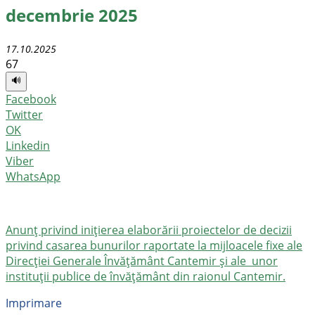
decembrie 2025
17.10.2025
67
🔊
Facebook
Twitter
OK
Linkedin
Viber
WhatsApp
Anunț privind inițierea elaborării proiectelor de decizii
privind casarea bunurilor raportate la mijloacele fixe ale
Direcției Generale Învățământ Cantemir și ale unor
instituții publice de învățământ din raionul Cantemir.
Imprimare