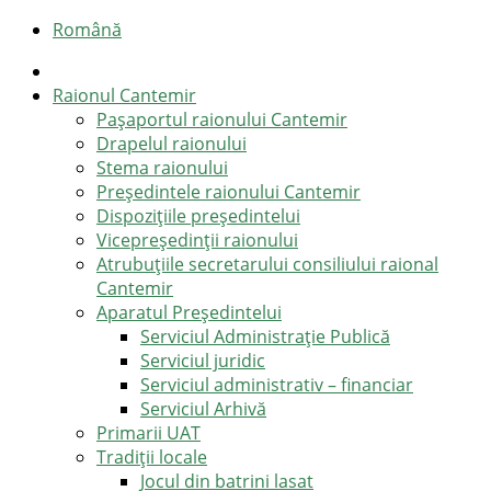
Română
Raionul Cantemir
Pașaportul raionului Cantemir
Drapelul raionului
Stema raionului
Preşedintele raionului Cantemir
Dispozițiile președintelui
Vicepreşedinţii raionului
Atrubuțiile secretarului consiliului raional
Cantemir
Aparatul Preşedintelui
Serviciul Administraţie Publică
Serviciul juridic
Serviciul administrativ – financiar
Serviciul Arhivă
Primarii UAT
Tradiții locale
Jocul din batrini lasat