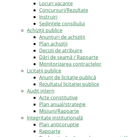
Locuri vacante
Concursuri/Rezultate
Instruiri
Şedinţele consiliului
Achiziții publice
Anunțuri de achiziții
Plan achiziții
Decizii de atribuire
Dări de seamă / Rapoarte
Monitorizarea contractelor
Licitații publice
Anunț de licitație publică
Rezultatul licitației publice
Audit intern
Acte constitutive
Plan anual/strategie
Misiuni/Rapoarte
Integritate instituțională
Plan anticoruptie
Rapoarte