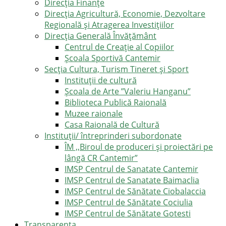
Direcţia Finanţe
Direcția Agricultură, Economie, Dezvoltare
Regională și Atragerea Investițiilor
Direcția Generală Învățământ
Centrul de Creație al Copiilor
Școala Sportivă Cantemir
Secția Cultura, Turism Tineret și Sport
Instituții de cultură
Școala de Arte ”Valeriu Hanganu”
Biblioteca Publică Raională
Muzee raionale
Casa Raională de Cultură
Instituții/ întreprinderi subordonate
ÎM ,,Biroul de produceri și proiectări pe
lângă CR Cantemir”
IMSP Centrul de Sanatate Cantemir
IMSP Centrul de Sanatate Baimaclia
IMSP Centrul de Sănătate Ciobalaccia
IMSP Centrul de Sănătate Cociulia
IMSP Centrul de Sănătate Gotesti
Transparența