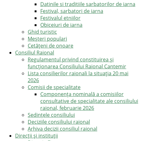
Datinile si traditiile sarbatorilor de iarna
Festival, sarbatori de iarna
Festivalul etniilor
Obiceiuri de iarna
Ghid turistic
Meşteri populari
Cetățeni de onoare
Consiliul Raional
Regulamentul privind constituirea şi
funcţionarea Consiliului Raional Cantemir
Lista consilierilor raionali la situația 20 mai
2026
Comisii de specialitate
Componența nominală a comisiilor
consultative de specialitate ale consiliului
raional, februarie 2026
Şedinţele consiliului
Deciziile consiliului raional
Arhiva decizii consiliul raional
Direcții și instituții