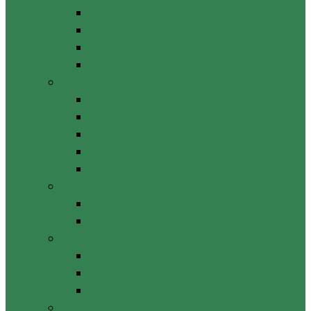
Locuri vacante
Concursuri/Rezultate
Instruiri
Şedinţele consiliului
Achiziții publice
Anunțuri de achiziții
Plan achiziții
Decizii de atribuire
Dări de seamă / Rapoarte
Monitorizarea contractelor
Licitații publice
Anunț de licitație publică
Rezultatul licitației publice
Audit intern
Acte constitutive
Plan anual/strategie
Misiuni/Rapoarte
Integritate instituțională