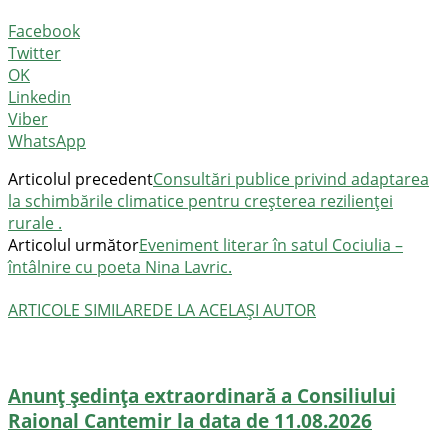
Facebook
Twitter
OK
Linkedin
Viber
WhatsApp
Articolul precedent
Consultări publice privind adaptarea
la schimbările climatice pentru creșterea rezilienței
rurale .
Articolul următor
Eveniment literar în satul Cociulia –
întâlnire cu poeta Nina Lavric.
ARTICOLE SIMILARE
DE LA ACELAȘI AUTOR
Anunț ședința extraordinară a Consiliului
Raional Cantemir la data de 11.08.2026