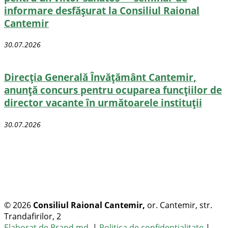
informare desfășurat la Consiliul Raional
Cantemir
30.07.2026
Direcţia Generală Învăţământ Cantemir,
anunță concurs pentru ocuparea funcţiilor de
director vacante în următoarele instituții
30.07.2026
© 2026
Consiliul Raional Cantemir,
or. Cantemir, str.
Trandafirilor, 2
Toate drepturile rezervate
Elaborat de Brand.md
|
Politica de confidențialitate
|