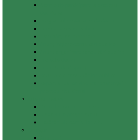
Norme de participare la procesul
decizional
Programul proiectelor de decizii
Persoana responsabilă
Lista părților interesate
Anunț inițiere consultări publice
Anunț organizare consultări publice
Proiecte decizii
Proiecte de dispoziții
Rezultatele consultărilor publice
Raport anual privind transparenţa în
procesul decizional
Acte normative
Deciziile consiliului raional
Dispozițiile președintelui
Hotărâri ale comisiilor APL
Anunţuri
Anunţuri