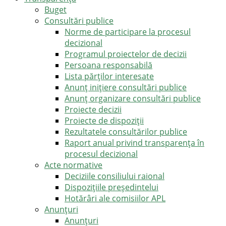
Buget
Consultări publice
Norme de participare la procesul
decizional
Programul proiectelor de decizii
Persoana responsabilă
Lista părților interesate
Anunț inițiere consultări publice
Anunț organizare consultări publice
Proiecte decizii
Proiecte de dispoziții
Rezultatele consultărilor publice
Raport anual privind transparenţa în
procesul decizional
Acte normative
Deciziile consiliului raional
Dispozițiile președintelui
Hotărâri ale comisiilor APL
Anunţuri
Anunţuri