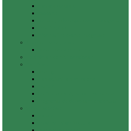
Plan anticoruptie
Rapoarte
Declarație de răspundere managerială
Linia fierbinte
Informații relevante integritate
Proiecte investiționale
Durabilitatea proiectelor
Hotărâri ale comisiilor raionale
Planificare
Strategii
Plan acțiuni la nivel raional
Instruiri
Graficul activităților de nivel raional
Programul de dezvoltare a raionului
Servicii acordate
Sociale
Urbanism si arhitectura
Taxe pentru servicii