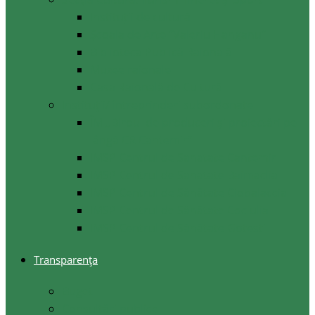
Instituții de cultură
Școala de Arte ”Valeriu Hanganu”
Biblioteca Publică Raională
Muzee raionale
Casa Raională de Cultură
Instituții/ întreprinderi subordonate
ÎM ,,Biroul de produceri și proiectări pe
lângă CR Cantemir”
IMSP Centrul de Sanatate Cantemir
IMSP Centrul de Sanatate Baimaclia
IMSP Centrul de Sănătate Ciobalaccia
IMSP Centrul de Sănătate Cociulia
IMSP Centrul de Sănătate Gotesti
Transparența
Buget
Consultări publice