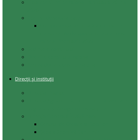
Lista consilierilor raionali la situația 20 mai
2026
Comisii de specialitate
Componența nominală a comisiilor
consultative de specialitate ale consiliului
raional, februarie 2026
Şedinţele consiliului
Deciziile consiliului raional
Arhiva decizii consiliul raional
Direcții și instituții
Direcţia Finanţe
Direcția Agricultură, Economie, Dezvoltare
Regională și Atragerea Investițiilor
Direcția Generală Învățământ
Centrul de Creație al Copiilor
Școala Sportivă Cantemir
Secția Cultura, Turism Tineret și Sport