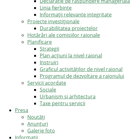
Declarație de răspundere managerială
Linia fierbinte
Informații relevante integritate
Proiecte investiționale
Durabilitatea proiectelor
Hotărâri ale comisiilor raionale
Planificare
Strategii
Plan acțiuni la nivel raional
Instruiri
Graficul activităților de nivel raional
Programul de dezvoltare a raionului
Servicii acordate
Sociale
Urbanism si arhitectura
Taxe pentru servicii
Presa
Noutăţi
Anunţuri
Galerie foto
Informații