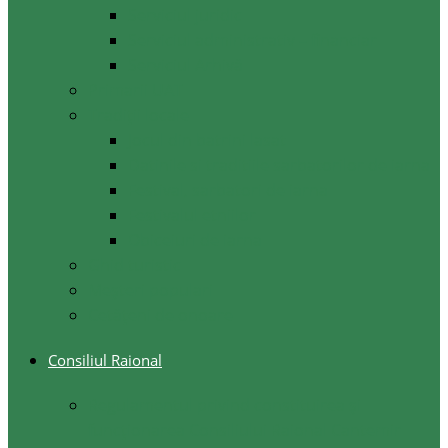
Serviciul juridic
Serviciul administrativ – financiar
Serviciul Arhivă
Primarii UAT
Tradiții locale
Jocul din batrini lasat
Datinile si traditiile sarbatorilor de iarna
Festival, sarbatori de iarna
Festivalul etniilor
Obiceiuri de iarna
Ghid turistic
Meşteri populari
Cetățeni de onoare
Consiliul Raional
Regulamentul privind constituirea şi
funcţionarea Consiliului Raional Cantemir