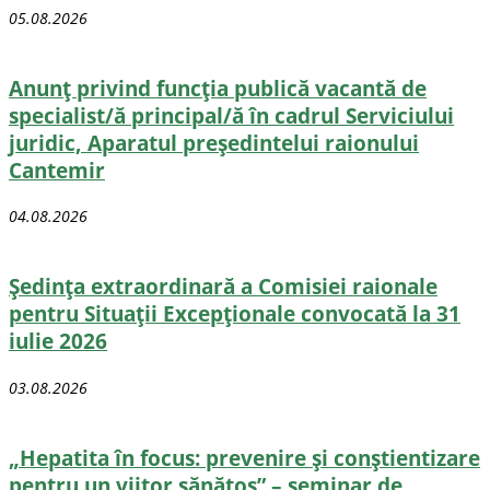
05.08.2026
Anunț privind funcția publică vacantă de
specialist/ă principal/ă în cadrul Serviciului
juridic, Aparatul președintelui raionului
Cantemir
04.08.2026
Ședința extraordinară a Comisiei raionale
pentru Situații Excepționale convocată la 31
iulie 2026
03.08.2026
„Hepatita în focus: prevenire și conștientizare
pentru un viitor sănătos” – seminar de