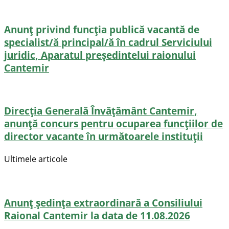
Anunț privind funcția publică vacantă de
specialist/ă principal/ă în cadrul Serviciului
juridic, Aparatul președintelui raionului
Cantemir
Direcţia Generală Învăţământ Cantemir,
anunță concurs pentru ocuparea funcţiilor de
director vacante în următoarele instituții
Ultimele articole
Anunț ședința extraordinară a Consiliului
Raional Cantemir la data de 11.08.2026