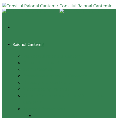
Consiliul Raional Cantemir
Raionul Cantemir
Pașaportul raionului Cantemir
Drapelul raionului
Stema raionului
Preşedintele raionului Cantemir
Dispozițiile președintelui
Vicepreşedinţii raionului
Atrubuțiile secretarului consiliului raional
Cantemir
Aparatul Preşedintelui
Serviciul Administraţie Publică