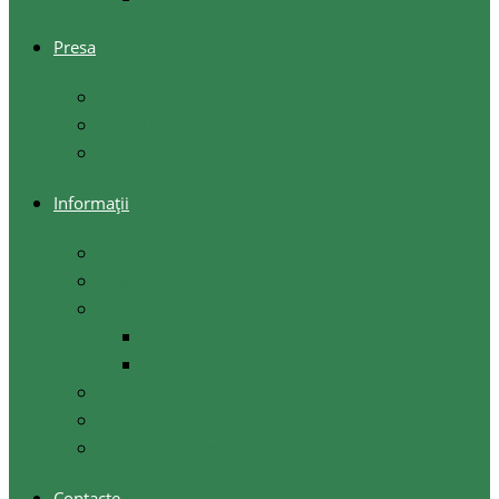
Presa
Noutăţi
Anunţuri
Galerie foto
Informații
Rapoarte
Regulamente
Comisii raionale
Instituite de Consiliul raional
Instituite de președintele raionului
Agenția de Dezvoltare Regională Sud
COVID-19
Apeluri de proiecte investiționale
Contacte