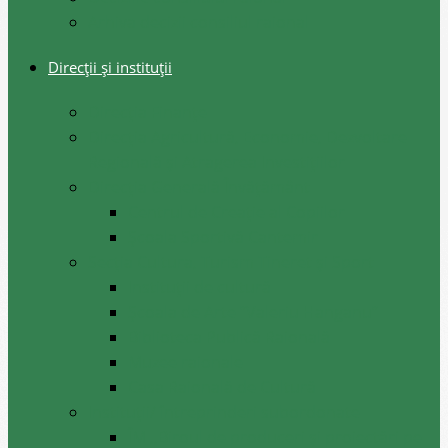
Arhiva decizii consiliul raional
Direcții și instituții
Direcţia Finanţe
Direcția Agricultură, Economie, Dezvoltare
Regională și Atragerea Investițiilor
Direcția Generală Învățământ
Centrul de Creație al Copiilor
Școala Sportivă Cantemir
Secția Cultura, Turism Tineret și Sport
Instituții de cultură
Școala de Arte ”Valeriu Hanganu”
Biblioteca Publică Raională
Muzee raionale
Casa Raională de Cultură
Instituții/ întreprinderi subordonate
ÎM ,,Biroul de produceri și proiectări pe