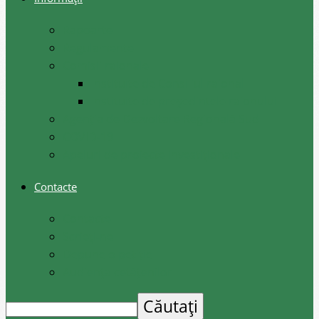
Rapoarte
Regulamente
Comisii raionale
Instituite de Consiliul raional
Instituite de președintele raionului
Agenția de Dezvoltare Regională Sud
COVID-19
Apeluri de proiecte investiționale
Contacte
Contacte
Scrieți-ne
Depune o petiție
Audiența cetățenilor