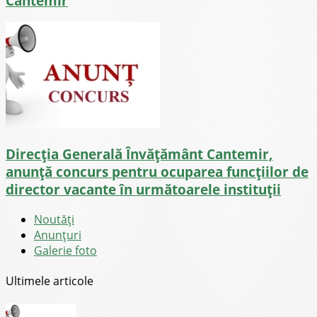
Cantemir
Direcţia Generală Învăţământ Cantemir,
anunță concurs pentru ocuparea funcţiilor de
director vacante în următoarele instituții
Noutăţi
Anunţuri
Galerie foto
Ultimele articole