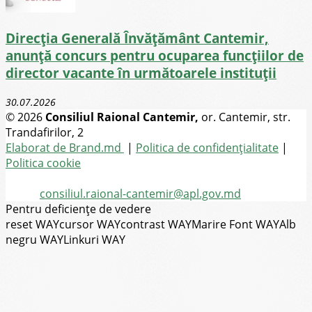
Direcţia Generală Învăţământ Cantemir,
anunță concurs pentru ocuparea funcţiilor de
director vacante în următoarele instituții
30.07.2026
© 2026
Consiliul Raional Cantemir,
or. Cantemir, str.
Trandafirilor, 2
Toate drepturile rezervate
Elaborat de Brand.md
|
Politica de confidențialitate
|
Politica cookie
Tel.
(+373) 273-2-20-58
Email:
consiliul.raional-cantemir@apl.gov.md
Pentru deficiențe de vedere
reset WAY
cursor WAY
contrast WAY
Marire Font WAY
Alb
negru WAY
Linkuri WAY