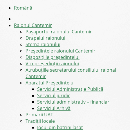
Română
Raionul Cantemir
Pașaportul raionului Cantemir
Drapelul raionului
Stema raionului
Preşedintele raionului Cantemir
Dispozițiile președintelui
Vicepreşedinţii raionului
Atrubuțiile secretarului consiliului raional
Cantemir
Aparatul Preşedintelui
Serviciul Administraţie Publică
Serviciul juridic
Serviciul administrativ – financiar
Serviciul Arhivă
Primarii UAT
Tradiții locale
Jocul din batrini lasat