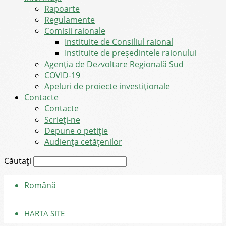
Rapoarte
Regulamente
Comisii raionale
Instituite de Consiliul raional
Instituite de președintele raionului
Agenția de Dezvoltare Regională Sud
COVID-19
Apeluri de proiecte investiționale
Contacte
Contacte
Scrieți-ne
Depune o petiție
Audiența cetățenilor
Căutați
Română
HARTA SITE