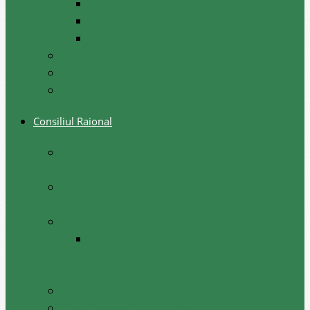
Festival, sarbatori de iarna
Festivalul etniilor
Obiceiuri de iarna
Ghid turistic
Meşteri populari
Cetățeni de onoare
Consiliul Raional
Regulamentul privind constituirea şi
funcţionarea Consiliului Raional Cantemir
Lista consilierilor raionali la situația august
2026
Comisii de specialitate
Componența nominală a comisiilor
consultative de specialitate ale consiliului
raional, februarie 2026
Şedinţele consiliului
Deciziile consiliului raional