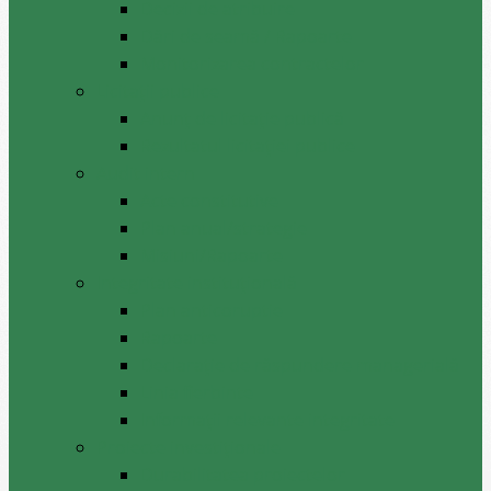
Decizii de atribuire
Dări de seamă / Rapoarte
Monitorizarea contractelor
Licitații publice
Anunț de licitație publică
Rezultatul licitației publice
Audit intern
Acte constitutive
Plan anual/strategie
Misiuni/Rapoarte
Integritate instituțională
Plan anticoruptie
Rapoarte
Declarație de răspundere managerială
Linia fierbinte
Informații relevante integritate
Proiecte investiționale
Durabilitatea proiectelor