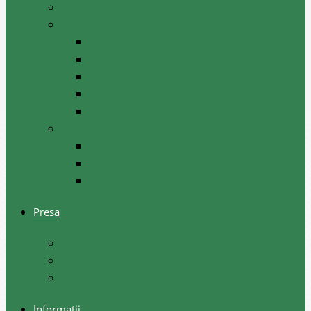
Hotărâri ale comisiilor raionale
Planificare
Strategii
Plan acțiuni la nivel raional
Instruiri
Graficul activităților de nivel raional
Programul de dezvoltare a raionului
Servicii acordate
Sociale
Urbanism si arhitectura
Taxe pentru servicii
Presa
Noutăţi
Anunţuri
Galerie foto
Informații