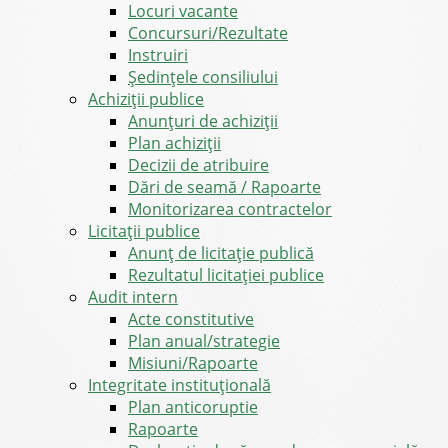
Locuri vacante
Concursuri/Rezultate
Instruiri
Şedinţele consiliului
Achiziții publice
Anunțuri de achiziții
Plan achiziții
Decizii de atribuire
Dări de seamă / Rapoarte
Monitorizarea contractelor
Licitații publice
Anunț de licitație publică
Rezultatul licitației publice
Audit intern
Acte constitutive
Plan anual/strategie
Misiuni/Rapoarte
Integritate instituțională
Plan anticoruptie
Rapoarte