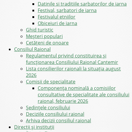
Datinile si traditiile sarbatorilor de iarna
Festival, sarbatori de iarna
Festivalul etniilor
Obiceiuri de iarna
Ghid turistic
Meşteri populari
Cetățeni de onoare
Consiliul Raional
Regulamentul privind constituirea şi
funcţionarea Consiliului Raional Cantemir
Lista consilierilor raionali la situația august
2026
Comisii de specialitate
Componența nominală a comisiilor
consultative de specialitate ale consiliului
raional, februarie 2026
Şedinţele consiliului
Deciziile consiliului raional
Arhiva decizii consiliul raional
Direcții și instituții