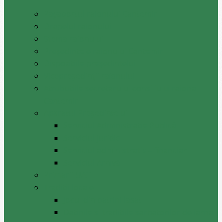
Pașaportul raionului Cantemir
Drapelul raionului
Stema raionului
Preşedintele raionului Cantemir
Dispozițiile președintelui
Vicepreşedinţii raionului
Atrubuțiile secretarului consiliului raional
Cantemir
Aparatul Preşedintelui
Serviciul Administraţie Publică
Serviciul juridic
Serviciul administrativ – financiar
Serviciul Arhivă
Primarii UAT
Tradiții locale
Jocul din batrini lasat
Datinile si traditiile sarbatorilor de iarna