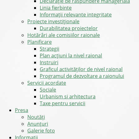
Declarație de răspundere managerială
Linia fierbinte
Informații relevante integritate
Proiecte investiționale
Durabilitatea proiectelor
Hotărâri ale comisiilor raionale
Planificare
Strategii
Plan acțiuni la nivel raional
Instruiri
Graficul activităților de nivel raional
Programul de dezvoltare a raionului
Servicii acordate
Sociale
Urbanism si arhitectura
Taxe pentru servicii
Presa
Noutăţi
Anunţuri
Galerie foto
Informații