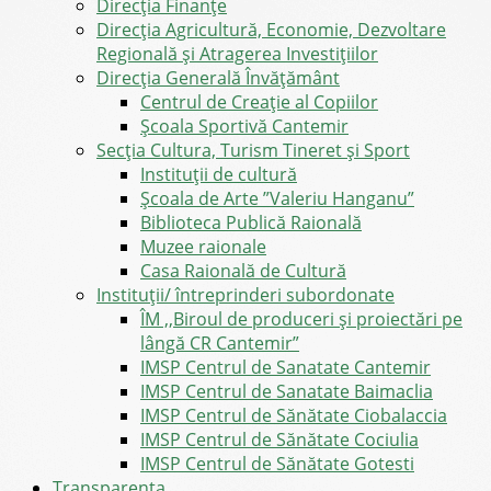
Direcţia Finanţe
Direcția Agricultură, Economie, Dezvoltare
Regională și Atragerea Investițiilor
Direcția Generală Învățământ
Centrul de Creație al Copiilor
Școala Sportivă Cantemir
Secția Cultura, Turism Tineret și Sport
Instituții de cultură
Școala de Arte ”Valeriu Hanganu”
Biblioteca Publică Raională
Muzee raionale
Casa Raională de Cultură
Instituții/ întreprinderi subordonate
ÎM ,,Biroul de produceri și proiectări pe
lângă CR Cantemir”
IMSP Centrul de Sanatate Cantemir
IMSP Centrul de Sanatate Baimaclia
IMSP Centrul de Sănătate Ciobalaccia
IMSP Centrul de Sănătate Cociulia
IMSP Centrul de Sănătate Gotesti
Transparența