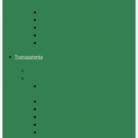
lângă CR Cantemir”
IMSP Centrul de Sanatate Cantemir
IMSP Centrul de Sanatate Baimaclia
IMSP Centrul de Sănătate Ciobalaccia
IMSP Centrul de Sănătate Cociulia
IMSP Centrul de Sănătate Gotesti
Transparența
Buget
Consultări publice
Norme de participare la procesul
decizional
Programul proiectelor de decizii
Persoana responsabilă
Lista părților interesate
Anunț inițiere consultări publice
Anunț organizare consultări publice