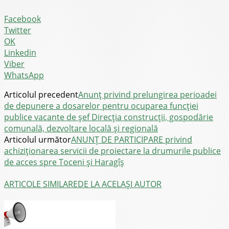
Facebook
Twitter
OK
Linkedin
Viber
WhatsApp
Articolul precedent
Anunț privind prelungirea perioadei
de depunere a dosarelor pentru ocuparea funcției
publice vacante de șef Direcția construcții, gospodărie
comunală, dezvoltare locală și regională
Articolul următor
ANUNȚ DE PARTICIPARE privind
achiziționarea servicii de proiectare la drumurile publice
de acces spre Toceni și Haragîș
ARTICOLE SIMILARE
DE LA ACELAȘI AUTOR