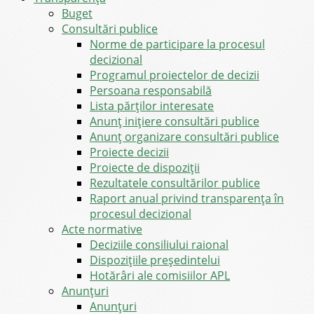
Buget
Consultări publice
Norme de participare la procesul
decizional
Programul proiectelor de decizii
Persoana responsabilă
Lista părților interesate
Anunț inițiere consultări publice
Anunț organizare consultări publice
Proiecte decizii
Proiecte de dispoziții
Rezultatele consultărilor publice
Raport anual privind transparenţa în
procesul decizional
Acte normative
Deciziile consiliului raional
Dispozițiile președintelui
Hotărâri ale comisiilor APL
Anunţuri
Anunţuri