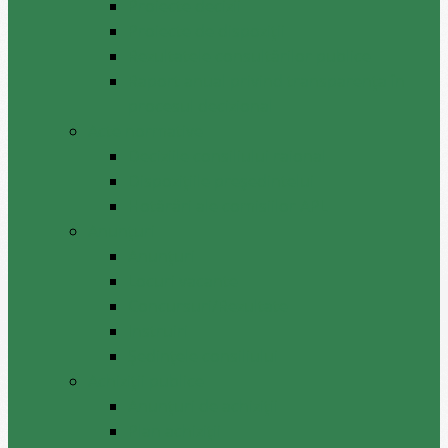
Proiecte decizii
Proiecte de dispoziții
Rezultatele consultărilor publice
Raport anual privind transparenţa în
procesul decizional
Acte normative
Deciziile consiliului raional
Dispozițiile președintelui
Hotărâri ale comisiilor APL
Anunţuri
Anunţuri
Locuri vacante
Concursuri/Rezultate
Instruiri
Şedinţele consiliului
Achiziții publice
Anunțuri de achiziții
Plan achiziții