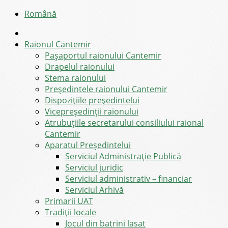
Română
Raionul Cantemir
Pașaportul raionului Cantemir
Drapelul raionului
Stema raionului
Preşedintele raionului Cantemir
Dispozițiile președintelui
Vicepreşedinţii raionului
Atrubuțiile secretarului consiliului raional
Cantemir
Aparatul Preşedintelui
Serviciul Administraţie Publică
Serviciul juridic
Serviciul administrativ – financiar
Serviciul Arhivă
Primarii UAT
Tradiții locale
Jocul din batrini lasat