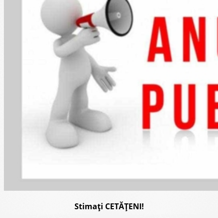
Stimați CETĂȚENI!