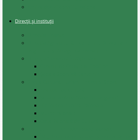
Arhiva decizii consiliul raional
Direcții și instituții
Direcţia Finanţe
Direcția Agricultură, Economie, Dezvoltare
Regională și Atragerea Investițiilor
Direcția Generală Învățământ
Centrul de Creație al Copiilor
Școala Sportivă Cantemir
Secția Cultura, Turism Tineret și Sport
Instituții de cultură
Școala de Arte ”Valeriu Hanganu”
Biblioteca Publică Raională
Muzee raionale
Casa Raională de Cultură
Instituții/ întreprinderi subordonate
ÎM ,,Biroul de produceri și proiectări pe