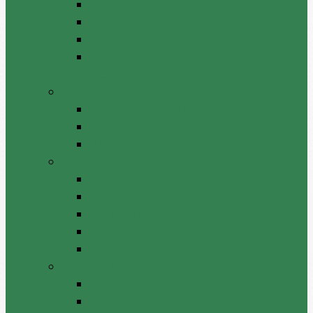
Proiecte decizii
Proiecte de dispoziții
Rezultatele consultărilor publice
Raport anual privind transparenţa în
procesul decizional
Acte normative
Deciziile consiliului raional
Dispozițiile președintelui
Hotărâri ale comisiilor APL
Anunţuri
Anunţuri
Locuri vacante
Concursuri/Rezultate
Instruiri
Şedinţele consiliului
Achiziții publice
Anunțuri de achiziții
Plan achiziții