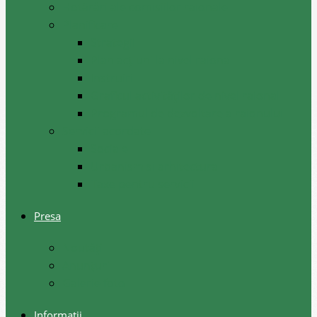
Hotărâri ale comisiilor raionale
Planificare
Strategii
Plan acțiuni la nivel raional
Instruiri
Graficul activităților de nivel raional
Programul de dezvoltare a raionului
Servicii acordate
Sociale
Urbanism si arhitectura
Taxe pentru servicii
Presa
Noutăţi
Anunţuri
Galerie foto
Informații