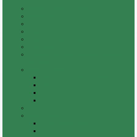
Pașaportul raionului Cantemir
Drapelul raionului
Stema raionului
Preşedintele raionului Cantemir
Dispozițiile președintelui
Vicepreşedinţii raionului
Atrubuțiile secretarului consiliului raional
Cantemir
Aparatul Preşedintelui
Serviciul Administraţie Publică
Serviciul juridic
Serviciul administrativ – financiar
Serviciul Arhivă
Primarii UAT
Tradiții locale
Jocul din batrini lasat
Datinile si traditiile sarbatorilor de iarna