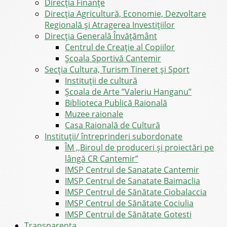
Direcţia Finanţe
Direcția Agricultură, Economie, Dezvoltare
Regională și Atragerea Investițiilor
Direcția Generală Învățământ
Centrul de Creație al Copiilor
Școala Sportivă Cantemir
Secția Cultura, Turism Tineret și Sport
Instituții de cultură
Școala de Arte ”Valeriu Hanganu”
Biblioteca Publică Raională
Muzee raionale
Casa Raională de Cultură
Instituții/ întreprinderi subordonate
ÎM ,,Biroul de produceri și proiectări pe
lângă CR Cantemir”
IMSP Centrul de Sanatate Cantemir
IMSP Centrul de Sanatate Baimaclia
IMSP Centrul de Sănătate Ciobalaccia
IMSP Centrul de Sănătate Cociulia
IMSP Centrul de Sănătate Gotesti
Transparența