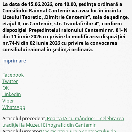
La data de
15
.
06
.202
6
,
ora 10.
00
, ședința
ordinară a
Consiliului
Raional Cantemir
va avea loc
în incinta
Liceului Teoretic ,,Dimitrie Cantemir”, sala de ședințe,
etajul II, or.Cantemir, str. Trandafirilor 4”, conform
d
ispoziției Președintelui raionului Cantemir
nr. 81- N
din 11 iunie 2026 c
u privire la modificarea dispoziției
nr.74-N din 02 iunie 2026 cu privire la convocarea
consiliului raional în ședință ordinară.
Imprimare
Facebook
Twitter
OK
Linkedin
Viber
WhatsApp
Articolul precedent
„Poartă IA cu mândrie” – celebrarea
tradiției la Muzeul Etnografic din Cantemir
Articolul următor
Decizie atribuire a contractului de