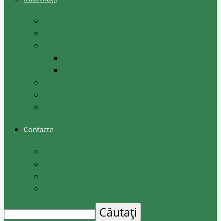
Rapoarte
Regulamente
Comisii raionale
Instituite de Consiliul raional
Instituite de președintele raionului
Agenția de Dezvoltare Regională Sud
COVID-19
Apeluri de proiecte investiționale
Contacte
Contacte
Scrieți-ne
Depune o petiție
Audiența cetățenilor