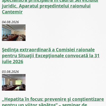
juridic, Aparatul președintelui raionului
Cantemir
04.08.2026
Ședința extraordinară a Comisiei raionale
pentru Situații Excepționale convocată la 31
iulie 2026
03.08.2026
„Hepatita în focus: prevenire și conștientizare
pentru un viitor sănătos” – seminar de