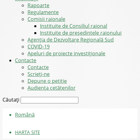
Rapoarte
Regulamente
Comisii raionale
Instituite de Consiliul raional
Instituite de președintele raionului
Agenția de Dezvoltare Regională Sud
COVID-19
Apeluri de proiecte investiționale
Contacte
Contacte
Scrieți-ne
Depune o petiție
Audiența cetățenilor
Căutați
Română
HARTA SITE