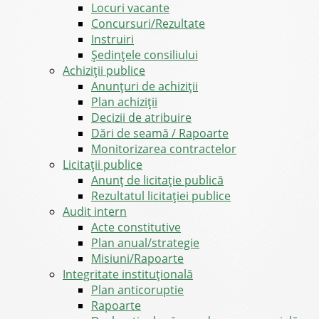
Locuri vacante
Concursuri/Rezultate
Instruiri
Şedinţele consiliului
Achiziții publice
Anunțuri de achiziții
Plan achiziții
Decizii de atribuire
Dări de seamă / Rapoarte
Monitorizarea contractelor
Licitații publice
Anunț de licitație publică
Rezultatul licitației publice
Audit intern
Acte constitutive
Plan anual/strategie
Misiuni/Rapoarte
Integritate instituțională
Plan anticoruptie
Rapoarte