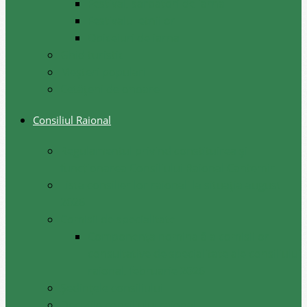
Festival, sarbatori de iarna
Festivalul etniilor
Obiceiuri de iarna
Ghid turistic
Meşteri populari
Cetățeni de onoare
Consiliul Raional
Regulamentul privind constituirea şi
funcţionarea Consiliului Raional Cantemir
Lista consilierilor raionali la situația august
2026
Comisii de specialitate
Componența nominală a comisiilor
consultative de specialitate ale consiliului
raional, februarie 2026
Şedinţele consiliului
Deciziile consiliului raional