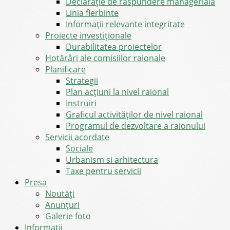
Declarație de răspundere managerială
Linia fierbinte
Informații relevante integritate
Proiecte investiționale
Durabilitatea proiectelor
Hotărâri ale comisiilor raionale
Planificare
Strategii
Plan acțiuni la nivel raional
Instruiri
Graficul activităților de nivel raional
Programul de dezvoltare a raionului
Servicii acordate
Sociale
Urbanism si arhitectura
Taxe pentru servicii
Presa
Noutăţi
Anunţuri
Galerie foto
Informații