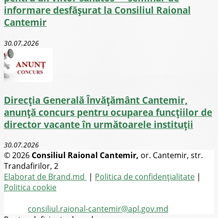
informare desfășurat la Consiliul Raional
Cantemir
30.07.2026
Direcţia Generală Învăţământ Cantemir,
anunță concurs pentru ocuparea funcţiilor de
director vacante în următoarele instituții
30.07.2026
© 2026
Consiliul Raional Cantemir,
or. Cantemir, str.
Trandafirilor, 2
Toate drepturile rezervate
Elaborat de Brand.md
|
Politica de confidențialitate
|
Politica cookie
Tel.
(+373) 273-2-20-58
Email:
consiliul.raional-cantemir@apl.gov.md