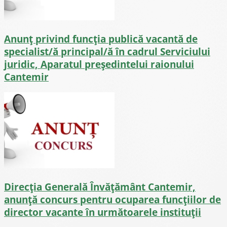
Anunț privind funcția publică vacantă de
specialist/ă principal/ă în cadrul Serviciului
juridic, Aparatul președintelui raionului
Cantemir
Direcţia Generală Învăţământ Cantemir,
anunță concurs pentru ocuparea funcţiilor de
director vacante în următoarele instituții