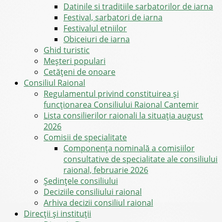
Datinile si traditiile sarbatorilor de iarna
Festival, sarbatori de iarna
Festivalul etniilor
Obiceiuri de iarna
Ghid turistic
Meşteri populari
Cetățeni de onoare
Consiliul Raional
Regulamentul privind constituirea şi
funcţionarea Consiliului Raional Cantemir
Lista consilierilor raionali la situația august
2026
Comisii de specialitate
Componența nominală a comisiilor
consultative de specialitate ale consiliului
raional, februarie 2026
Şedinţele consiliului
Deciziile consiliului raional
Arhiva decizii consiliul raional
Direcții și instituții