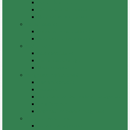
Decizii de atribuire
Dări de seamă / Rapoarte
Monitorizarea contractelor
Licitații publice
Anunț de licitație publică
Rezultatul licitației publice
Audit intern
Acte constitutive
Plan anual/strategie
Misiuni/Rapoarte
Integritate instituțională
Plan anticoruptie
Rapoarte
Declarație de răspundere managerială
Linia fierbinte
Informații relevante integritate
Proiecte investiționale
Durabilitatea proiectelor