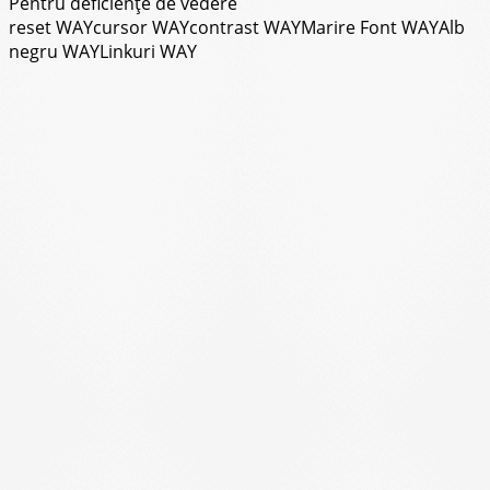
Pentru deficiențe de vedere
reset WAY
cursor WAY
contrast WAY
Marire Font WAY
Alb
negru WAY
Linkuri WAY