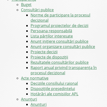
Buget
Consultări publice
Norme de participare la procesul
decizional
Programul proiectelor de decizii
Persoana responsabilă
Lista părților interesate
Anunț inițiere consultări publice
Anunț organizare consultări publice
Proiecte decizii
Proiecte de dispoziții
Rezultatele consultărilor publice
Raport anual privind transparenţa în
procesul decizional
Acte normative
Deciziile consiliului raional
Dispozițiile președintelui
Hotărâri ale comisiilor APL
Anunţuri
Anunţuri