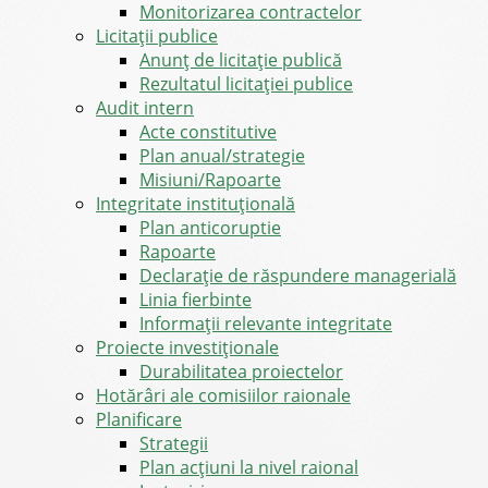
Monitorizarea contractelor
Licitații publice
Anunț de licitație publică
Rezultatul licitației publice
Audit intern
Acte constitutive
Plan anual/strategie
Misiuni/Rapoarte
Integritate instituțională
Plan anticoruptie
Rapoarte
Declarație de răspundere managerială
Linia fierbinte
Informații relevante integritate
Proiecte investiționale
Durabilitatea proiectelor
Hotărâri ale comisiilor raionale
Planificare
Strategii
Plan acțiuni la nivel raional