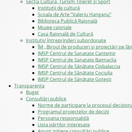
Secția Cultura, Turism Tineret și Sport
Instituții de cultură
Școala de Arte ”Valeriu Hanganu”
Biblioteca Publică Raională
Muzee raionale
Casa Raională de Cultură
Instituții/ întreprinderi subordonate
ÎM ,,Biroul de produceri și proiectări pe l
IMSP Centrul de Sanatate Cantemir
IMSP Centrul de Sanatate Baimaclia
IMSP Centrul de Sănătate Ciobalaccia
IMSP Centrul de Sănătate Cociulia
IMSP Centrul de Sănătate Gotesti
Transparența
Buget
Consultări publice
Norme de participare la procesul decizion
Programul proiectelor de decizii
Persoana responsabilă
Lista părților interesate
Anunț inițiere consultări publice