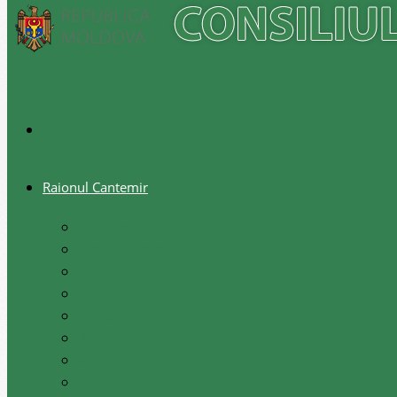
Raionul Cantemir
Pașaportul raionului Cantemir
Drapelul raionului
Stema raionului
Preşedintele raionului Cantemir
Dispozițiile președintelui
Vicepreşedinţii raionului
Atrubuțiile secretarului consiliului raional Cant
Aparatul Preşedintelui