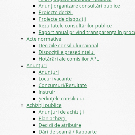
Anunț organizare consultări publice
Proiecte decizii
Proiecte de dispoziții
Rezultatele consultărilor publice
Raport anual privind transparenţa în proce
Acte normative
Deciziile consiliului raional
Dispozițiile președintelui
Hotărâri ale comisiilor APL
Anunţuri
Anunţuri
Locuri vacante
Concursuri/Rezultate
Instruiri
Şedinţele consiliului
Achiziții publice
Anunțuri de achiziții
Plan achiziții
Decizii de atribuire
Dări de seamă / Rapoarte