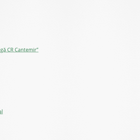
ângă CR Cantemir”
al