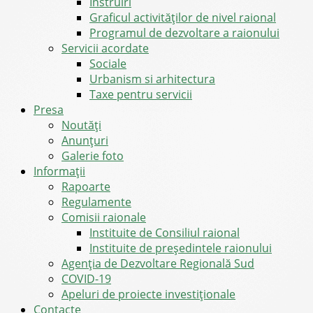
Instruiri
Graficul activităților de nivel raional
Programul de dezvoltare a raionului
Servicii acordate
Sociale
Urbanism si arhitectura
Taxe pentru servicii
Presa
Noutăţi
Anunţuri
Galerie foto
Informații
Rapoarte
Regulamente
Comisii raionale
Instituite de Consiliul raional
Instituite de președintele raionului
Agenția de Dezvoltare Regională Sud
COVID-19
Apeluri de proiecte investiționale
Contacte