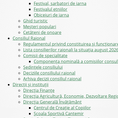
Festival, sarbatori de iarna
Festivalul etniilor
Obiceiuri de iarna
Ghid turistic
Meşteri populari
Cetățeni de onoare
Consiliul Raional
Regulamentul privind constituirea şi funcţionar
Lista consilierilor raionali la situația august 202
Comisii de specialitate
Componența nominală a comisiilor consultat
Şedinţele consiliului
Deciziile consiliului raional
Arhiva decizii consiliul raional
Direcții și instituții
Direcţia Finanţe
Direcția Agricultură, Economie, Dezvoltare Region
Direcția Generală Învățământ
Centrul de Creație al Copiilor
Școala Sportivă Cantemir