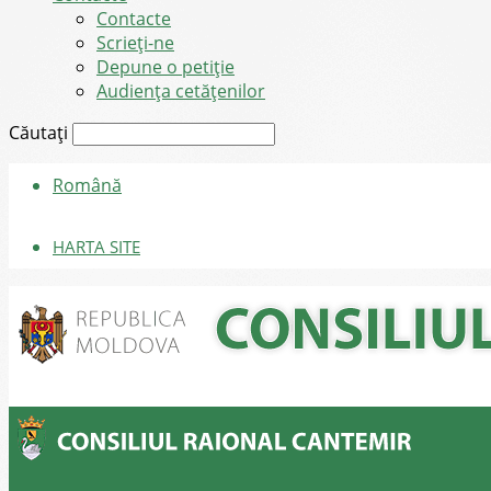
Contacte
Scrieți-ne
Depune o petiție
Audiența cetățenilor
Căutați
Română
HARTA SITE