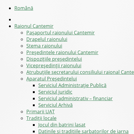
Română
Raionul Cantemir
Pașaportul raionului Cantemir
Drapelul raionului
Stema raionului
Preşedintele raionului Cantemir
Dispozițiile președintelui
Vicepreşedinţii raionului
Atrubuțiile secretarului consiliului raional Cant
Aparatul Preşedintelui
Serviciul Administraţie Publică
Serviciul juridic
Serviciul administrativ – financiar
Serviciul Arhivă
Primarii UAT
Tradiții locale
Jocul din batrini lasat
Datinile si traditiile sarbatorilor de iarna