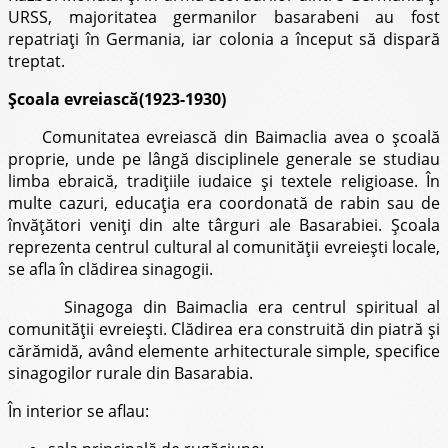
URSS, majoritatea germanilor basarabeni au fost
repatriaţi în Germania, iar colonia a început să dispară
treptat.
Şcoala evreiască(1923-1930)
Comunitatea evreiască din Baimaclia avea o şcoală
proprie, unde pe lângă disciplinele generale se studiau
limba ebraică, tradiţiile iudaice şi textele religioase. În
multe cazuri, educaţia era coordonată de rabin sau de
învăţători veniţi din alte târguri ale Basarabiei. Şcoala
reprezenta centrul cultural al comunităţii evreieşti locale,
se afla în clădirea sinagogii.
Sinagoga din Baimaclia era centrul spiritual al
comunităţii evreieşti. Clădirea era construită din piatră şi
cărămidă, având elemente arhitecturale simple, specifice
sinagogilor rurale din Basarabia.
În interior se aflau: