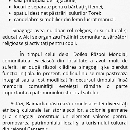
sala principală de rugăciune;
locurile separate pentru bărbaţi şi femei;
spaţiul destinat păstrării sulurilor Torei;
candelabre şi mobilier din lemn lucrat manual.
Sinagoga avea nu doar rol religios, ci şi cultural şi
educativ. Aici se organizau întâlniri comunitare, sărbători
religioase şi activităţi pentru copii.
În timpul celui de-al Doilea Război Mondial,
comunitatea evreiască din localitate a avut mult de
suferit, iar după război clădirea sinagogii şi-a pierdut
funcţia iniţială. În prezent, edificiul nu se mai păstrează
integral sau a fost modificat în decursul timpului, însă
memoria comunităţii evreieşti rămâne o parte
importantă a patrimoniului istoric al satului.
Astăzi, Baimaclia păstrează urmele acestei diversităţi
etnice şi culturale, iar istoria şcolilor, a coloniei germane
şi a sinagogii constituie un element valoros pentru
promovarea patrimoniului local şi a turismului cultural
din raionul Cantemir.