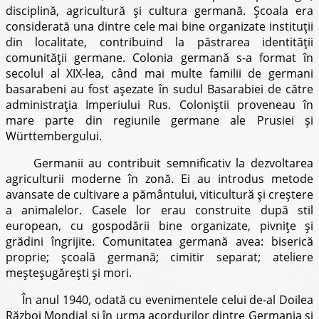
disciplină, agricultură şi cultura germană. Şcoala era
considerată una dintre cele mai bine organizate instituţii
din localitate, contribuind la păstrarea identităţii
comunităţii germane. Colonia germană s-a format în
secolul al XIX-lea, când mai multe familii de germani
basarabeni au fost aşezate în sudul Basarabiei de către
administraţia Imperiului Rus. Coloniştii proveneau în
mare parte din regiunile germane ale Prusiei şi
Württembergului.
Germanii au contribuit semnificativ la dezvoltarea
agriculturii moderne în zonă. Ei au introdus metode
avansate de cultivare a pământului, viticultură şi creştere
a animalelor. Casele lor erau construite după stil
european, cu gospodării bine organizate, pivniţe şi
grădini îngrijite. Comunitatea germană avea: biserică
proprie; şcoală germană; cimitir separat; ateliere
meşteşugăreşti şi mori.
În anul 1940, odată cu evenimentele celui de-al Doilea
Război Mondial şi în urma acordurilor dintre Germania şi