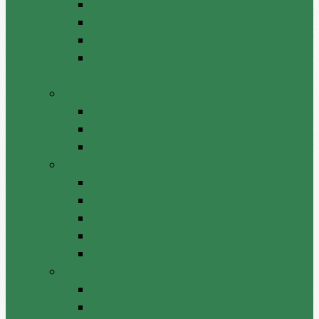
Proiecte decizii
Proiecte de dispoziții
Rezultatele consultărilor publice
Raport anual privind transparenţa în
procesul decizional
Acte normative
Deciziile consiliului raional
Dispozițiile președintelui
Hotărâri ale comisiilor APL
Anunţuri
Anunţuri
Locuri vacante
Concursuri/Rezultate
Instruiri
Şedinţele consiliului
Achiziții publice
Anunțuri de achiziții
Plan achiziții