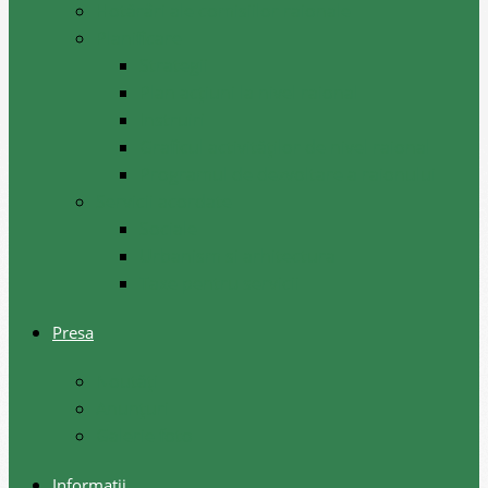
Hotărâri ale comisiilor raionale
Planificare
Strategii
Plan acțiuni la nivel raional
Instruiri
Graficul activităților de nivel raional
Programul de dezvoltare a raionului
Servicii acordate
Sociale
Urbanism si arhitectura
Taxe pentru servicii
Presa
Noutăţi
Anunţuri
Galerie foto
Informații