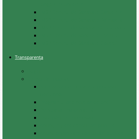
lângă CR Cantemir”
IMSP Centrul de Sanatate Cantemir
IMSP Centrul de Sanatate Baimaclia
IMSP Centrul de Sănătate Ciobalaccia
IMSP Centrul de Sănătate Cociulia
IMSP Centrul de Sănătate Gotesti
Transparența
Buget
Consultări publice
Norme de participare la procesul
decizional
Programul proiectelor de decizii
Persoana responsabilă
Lista părților interesate
Anunț inițiere consultări publice
Anunț organizare consultări publice