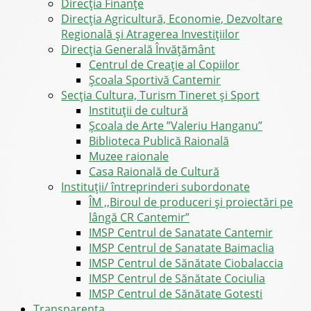
Direcţia Finanţe
Direcția Agricultură, Economie, Dezvoltare
Regională și Atragerea Investițiilor
Direcția Generală Învățământ
Centrul de Creație al Copiilor
Școala Sportivă Cantemir
Secția Cultura, Turism Tineret și Sport
Instituții de cultură
Școala de Arte ”Valeriu Hanganu”
Biblioteca Publică Raională
Muzee raionale
Casa Raională de Cultură
Instituții/ întreprinderi subordonate
ÎM ,,Biroul de produceri și proiectări pe
lângă CR Cantemir”
IMSP Centrul de Sanatate Cantemir
IMSP Centrul de Sanatate Baimaclia
IMSP Centrul de Sănătate Ciobalaccia
IMSP Centrul de Sănătate Cociulia
IMSP Centrul de Sănătate Gotesti
Transparența