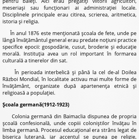
pentru băieţi. Aici erau pregătiţi viitorii agricultori,
meseriaşi sau funcţionari ai administraţiei locale.
Disciplinele principale erau citirea, scrierea, aritmetica,
istoria şi religia.
În anul 1876 este menţionată şcoala de fete, unde pe
lângă învăţământul general erau predate noţiuni practice
specifice epocii: gospodărie, cusut, broderie şi educaţie
morală. Instituţia avea un rol important în formarea
culturală a tinerelor din sat.
În perioada interbelică şi până la cel de-al Doilea
Război Mondial, în localitate activau mai multe forme de
învăţământ, organizate după apartenenţa etnică şi
religioasă a populaţiei.
Şcoala germană(1912-1923)
Colonia germană din Baimaclia dispunea de propria
şcoală confesională, unde copiii coloniştilor învăţau în
limba germană. Procesul educaţional era strâns legat de
biserica luterană, iar accentul se punea pe religie,