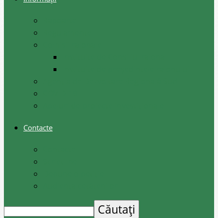
Rapoarte
Regulamente
Comisii raionale
Instituite de Consiliul raional
Instituite de președintele raionului
Agenția de Dezvoltare Regională Sud
COVID-19
Apeluri de proiecte investiționale
Contacte
Contacte
Scrieți-ne
Depune o petiție
Audiența cetățenilor