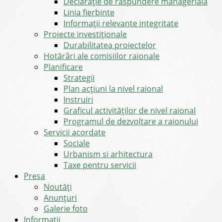
Declarație de răspundere managerială
Linia fierbinte
Informații relevante integritate
Proiecte investiționale
Durabilitatea proiectelor
Hotărâri ale comisiilor raionale
Planificare
Strategii
Plan acțiuni la nivel raional
Instruiri
Graficul activităților de nivel raional
Programul de dezvoltare a raionului
Servicii acordate
Sociale
Urbanism si arhitectura
Taxe pentru servicii
Presa
Noutăţi
Anunţuri
Galerie foto
Informații