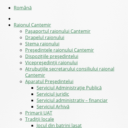
Română
Raionul Cantemir
Pașaportul raionului Cantemir
Drapelul raionului
Stema raionului
Preşedintele raionului Cantemir
Dispozițiile președintelui
Vicepreşedinţii raionului
Atrubuțiile secretarului consiliului raional
Cantemir
Aparatul Preşedintelui
Serviciul Administraţie Publică
Serviciul juridic
Serviciul administrativ – financiar
Serviciul Arhivă
Primarii UAT
Tradiții locale
Jocul din batrini lasat