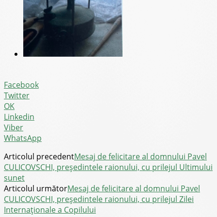
Facebook
Twitter
OK
Linkedin
Viber
WhatsApp
Articolul precedent
Mesaj de felicitare al domnului Pavel
CULICOVSCHI, președintele raionului, cu prilejul Ultimului
sunet
Articolul următor
Mesaj de felicitare al domnului Pavel
CULICOVSCHI, președintele raionului, cu prilejul Zilei
Internaționale a Copilului