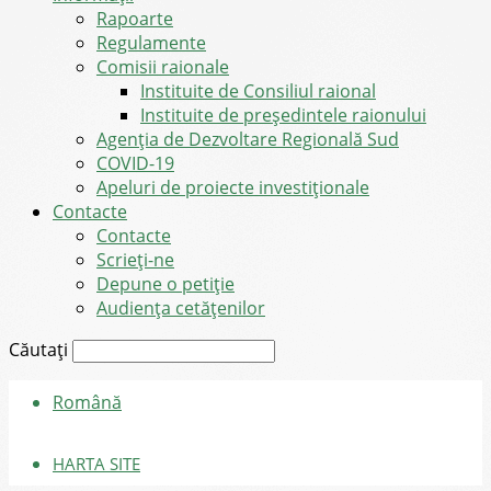
Rapoarte
Regulamente
Comisii raionale
Instituite de Consiliul raional
Instituite de președintele raionului
Agenția de Dezvoltare Regională Sud
COVID-19
Apeluri de proiecte investiționale
Contacte
Contacte
Scrieți-ne
Depune o petiție
Audiența cetățenilor
Căutați
Română
HARTA SITE