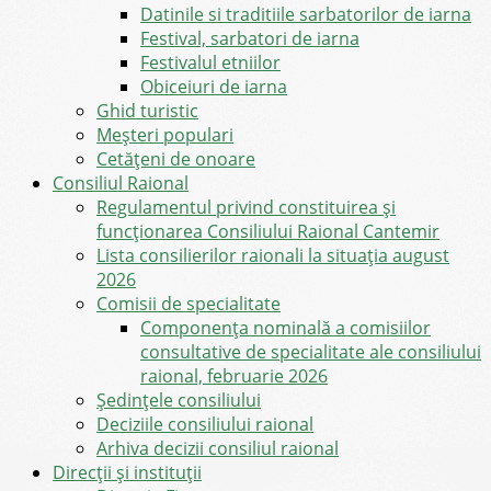
Datinile si traditiile sarbatorilor de iarna
Festival, sarbatori de iarna
Festivalul etniilor
Obiceiuri de iarna
Ghid turistic
Meşteri populari
Cetățeni de onoare
Consiliul Raional
Regulamentul privind constituirea şi
funcţionarea Consiliului Raional Cantemir
Lista consilierilor raionali la situația august
2026
Comisii de specialitate
Componența nominală a comisiilor
consultative de specialitate ale consiliului
raional, februarie 2026
Şedinţele consiliului
Deciziile consiliului raional
Arhiva decizii consiliul raional
Direcții și instituții