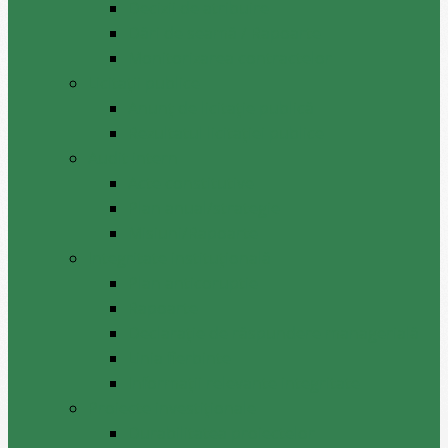
Decizii de atribuire
Dări de seamă / Rapoarte
Monitorizarea contractelor
Licitații publice
Anunț de licitație publică
Rezultatul licitației publice
Audit intern
Acte constitutive
Plan anual/strategie
Misiuni/Rapoarte
Integritate instituțională
Plan anticoruptie
Rapoarte
Declarație de răspundere managerială
Linia fierbinte
Informații relevante integritate
Proiecte investiționale
Durabilitatea proiectelor