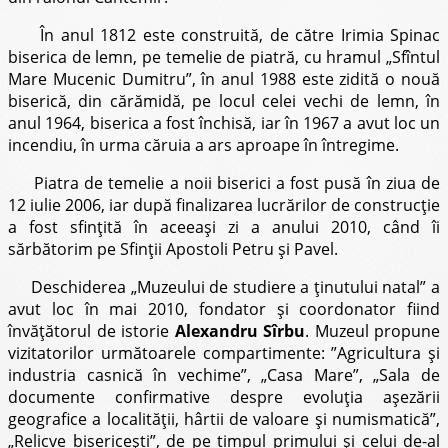
În anul 1812 este construită, de către Irimia Spinac
biserica de lemn, pe temelie de piatră, cu hramul „Sfîntul
Mare Mucenic Dumitru”, în anul 1988 este zidită o nouă
biserică, din cărămidă, pe locul celei vechi de lemn, în
anul 1964, biserica a fost închisă, iar în 1967 a avut loc un
incendiu, în urma căruia a ars aproape în întregime.
Piatra de temelie a noii biserici a fost pusă în ziua de
12 iulie 2006, iar după finalizarea lucrărilor de construcţie
a fost sfinţită în aceeaşi zi a anului 2010, când îi
sărbătorim pe Sfinţii Apostoli Petru şi Pavel.
Deschiderea „Muzeului de studiere a ţinutului natal” a
avut loc în mai 2010, fondator şi coordonator fiind
învăţătorul de istorie
Alexandru Sîrbu
. Muzeul propune
vizitatorilor următoarele compartimente: ”Agricultura şi
industria casnică în vechime”, „Casa Mare”, „Sala de
documente confirmative despre evoluţia aşezării
geografice a localităţii, hârtii de valoare şi numismatică”,
„Relicve bisericeşti”, de pe timpul primului şi celui de-al