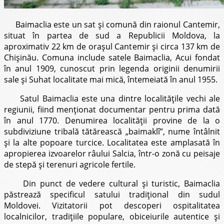
Baimaclia este un sat şi comună din raionul Cantemir,
situat în partea de sud a Republicii Moldova, la
aproximativ 22 km de oraşul Cantemir şi circa 137 km de
Chişinău. Comuna include satele Baimaclia, Acui fondat
în anul 1909, cunoscut prin legenda originii denumirii
sale şi Suhat localitate mai mică, întemeiată în anul 1955.
Satul Baimaclia este una dintre localităţile vechi ale
regiunii, fiind menţionat documentar pentru prima dată
în anul 1770. Denumirea localităţii provine de la o
subdiviziune tribală tătărească „baimaklî”, nume întâlnit
şi la alte popoare turcice. Localitatea este amplasată în
apropierea izvoarelor râului Salcia, într-o zonă cu peisaje
de stepă şi terenuri agricole fertile.
Din punct de vedere cultural şi turistic, Baimaclia
păstrează specificul satului tradiţional din sudul
Moldovei. Vizitatorii pot descoperi ospitalitatea
localnicilor, tradiţiile populare, obiceiurile autentice şi