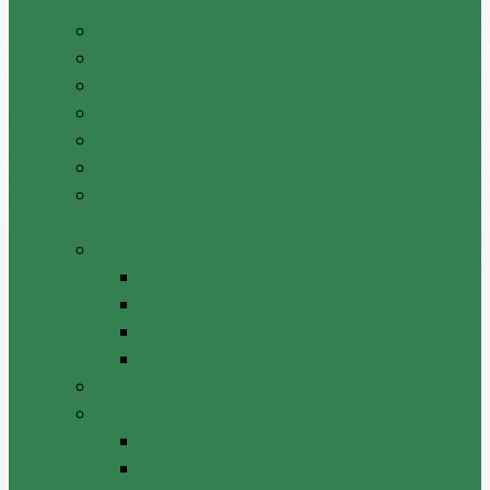
Pașaportul raionului Cantemir
Drapelul raionului
Stema raionului
Preşedintele raionului Cantemir
Dispozițiile președintelui
Vicepreşedinţii raionului
Atrubuțiile secretarului consiliului raional
Cantemir
Aparatul Preşedintelui
Serviciul Administraţie Publică
Serviciul juridic
Serviciul administrativ – financiar
Serviciul Arhivă
Primarii UAT
Tradiții locale
Jocul din batrini lasat
Datinile si traditiile sarbatorilor de iarna