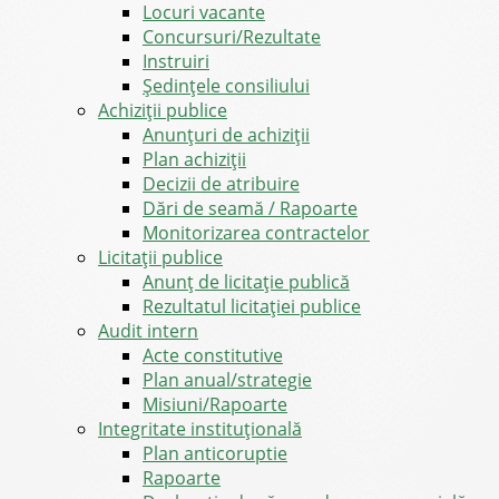
Locuri vacante
Concursuri/Rezultate
Instruiri
Şedinţele consiliului
Achiziții publice
Anunțuri de achiziții
Plan achiziții
Decizii de atribuire
Dări de seamă / Rapoarte
Monitorizarea contractelor
Licitații publice
Anunț de licitație publică
Rezultatul licitației publice
Audit intern
Acte constitutive
Plan anual/strategie
Misiuni/Rapoarte
Integritate instituțională
Plan anticoruptie
Rapoarte