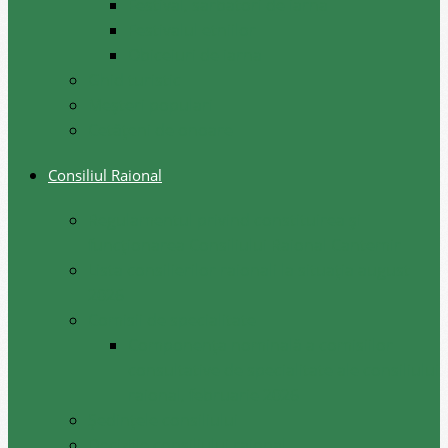
Festival, sarbatori de iarna
Festivalul etniilor
Obiceiuri de iarna
Ghid turistic
Meşteri populari
Cetățeni de onoare
Consiliul Raional
Regulamentul privind constituirea şi
funcţionarea Consiliului Raional Cantemir
Lista consilierilor raionali la situația august
2026
Comisii de specialitate
Componența nominală a comisiilor
consultative de specialitate ale consiliului
raional, februarie 2026
Şedinţele consiliului
Deciziile consiliului raional