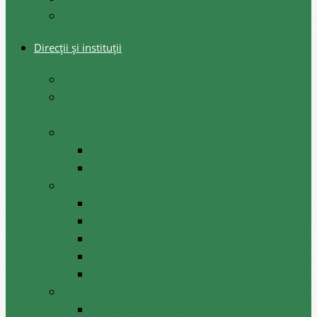
Arhiva decizii consiliul raional
Direcții și instituții
Direcţia Finanţe
Direcția Agricultură, Economie, Dezvoltare
Regională și Atragerea Investițiilor
Direcția Generală Învățământ
Centrul de Creație al Copiilor
Școala Sportivă Cantemir
Secția Cultura, Turism Tineret și Sport
Instituții de cultură
Școala de Arte ”Valeriu Hanganu”
Biblioteca Publică Raională
Muzee raionale
Casa Raională de Cultură
Instituții/ întreprinderi subordonate
ÎM ,,Biroul de produceri și proiectări pe