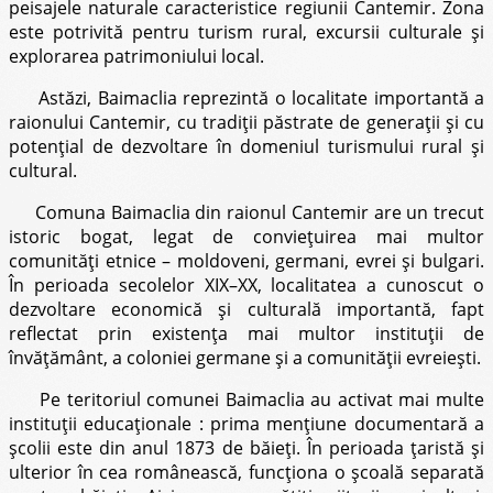
peisajele naturale caracteristice regiunii Cantemir. Zona
este potrivită pentru turism rural, excursii culturale şi
explorarea patrimoniului local.
Astăzi, Baimaclia reprezintă o localitate importantă a
raionului Cantemir, cu tradiţii păstrate de generaţii şi cu
potenţial de dezvoltare în domeniul turismului rural şi
cultural.
Comuna Baimaclia din raionul Cantemir are un trecut
istoric bogat, legat de convieţuirea mai multor
comunităţi etnice – moldoveni, germani, evrei şi bulgari.
În perioada secolelor XIX–XX, localitatea a cunoscut o
dezvoltare economică şi culturală importantă, fapt
reflectat prin existenţa mai multor instituţii de
învăţământ, a coloniei germane şi a comunităţii evreieşti.
Pe teritoriul comunei Baimaclia au activat mai multe
instituţii educaţionale : prima menţiune documentară a
şcolii este din anul 1873 de băieţi. În perioada ţaristă şi
ulterior în cea românească, funcţiona o şcoală separată