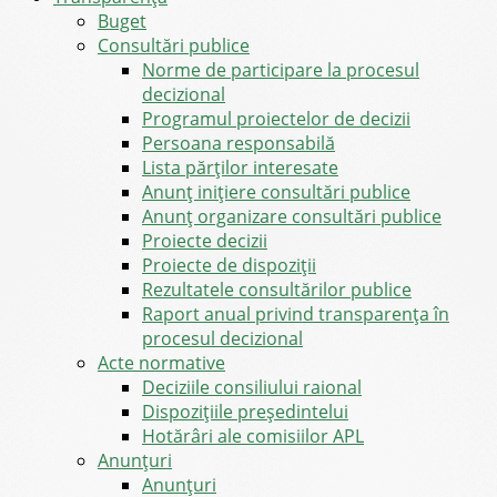
Buget
Consultări publice
Norme de participare la procesul
decizional
Programul proiectelor de decizii
Persoana responsabilă
Lista părților interesate
Anunț inițiere consultări publice
Anunț organizare consultări publice
Proiecte decizii
Proiecte de dispoziții
Rezultatele consultărilor publice
Raport anual privind transparenţa în
procesul decizional
Acte normative
Deciziile consiliului raional
Dispozițiile președintelui
Hotărâri ale comisiilor APL
Anunţuri
Anunţuri