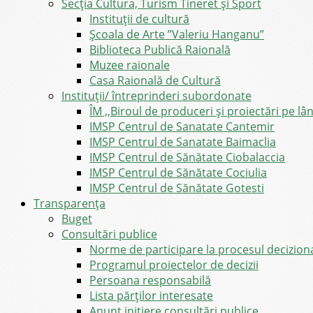
Secția Cultura, Turism Tineret și Sport
Instituții de cultură
Școala de Arte ”Valeriu Hanganu”
Biblioteca Publică Raională
Muzee raionale
Casa Raională de Cultură
Instituții/ întreprinderi subordonate
ÎM ,,Biroul de produceri și proiectări pe l
IMSP Centrul de Sanatate Cantemir
IMSP Centrul de Sanatate Baimaclia
IMSP Centrul de Sănătate Ciobalaccia
IMSP Centrul de Sănătate Cociulia
IMSP Centrul de Sănătate Gotesti
Transparența
Buget
Consultări publice
Norme de participare la procesul decizion
Programul proiectelor de decizii
Persoana responsabilă
Lista părților interesate
Anunț inițiere consultări publice