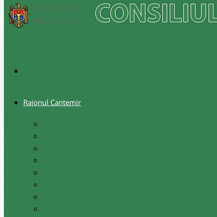
Raionul Cantemir
Pașaportul raionului Cantemir
Drapelul raionului
Stema raionului
Preşedintele raionului Cantemir
Dispozițiile președintelui
Vicepreşedinţii raionului
Atrubuțiile secretarului consiliului raional Cant
Aparatul Preşedintelui