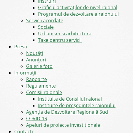
Instruiri
Graficul activităților de nivel raional
Programul de dezvoltare a raionului
Servicii acordate
Sociale
Urbanism si arhitectura
Taxe pentru servicii
Presa
Noutăţi
Anunţuri
Galerie foto
Informații
Rapoarte
Regulamente
Comisii raionale
Instituite de Consiliul raional
Instituite de președintele raionului
Agenția de Dezvoltare Regională Sud
COVID-19
Apeluri de proiecte investiționale
Contacte