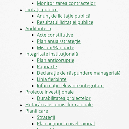
Monitorizarea contractelor
Licitații publice
Anunț de licitație publică
Rezultatul licitației publice
Audit intern
Acte constitutive
Plan anual/strategie
Misiuni/Rapoarte
Integritate instituțională
Plan anticoruptie
Rapoarte
Declarație de răspundere managerială
Linia fierbinte
Informații relevante integritate
Proiecte investiționale
Durabilitatea proiectelor
Hotărâri ale comisiilor raionale
Planificare
Strategii
Plan acțiuni la nivel raional