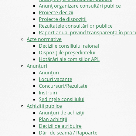
Anunț organizare consultări publice
Proiecte decizii
Proiecte de dispoziții
Rezultatele consultărilor publice
Raport anual privind transparenţa în proce
Acte normative
Deciziile consiliului raional
Dispozițiile președintelui
Hotărâri ale comisiilor APL
Anunţuri
Anunţuri
Locuri vacante
Concursuri/Rezultate
Instruiri
Şedinţele consiliului
Achiziții publice
Anunțuri de achiziții
Plan achiziții
Decizii de atribuire
Dări de seamă / Rapoarte