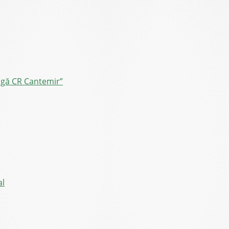
ângă CR Cantemir”
al