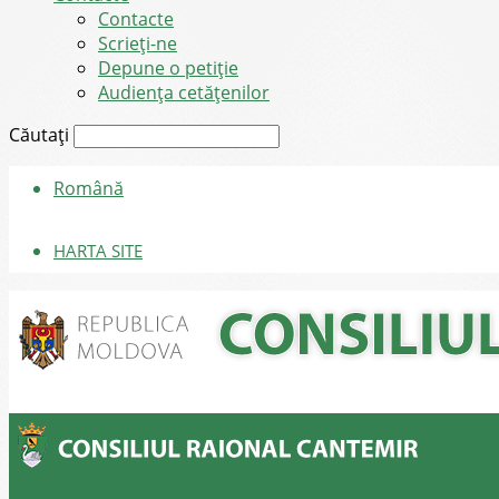
Contacte
Scrieți-ne
Depune o petiție
Audiența cetățenilor
Căutați
Română
HARTA SITE