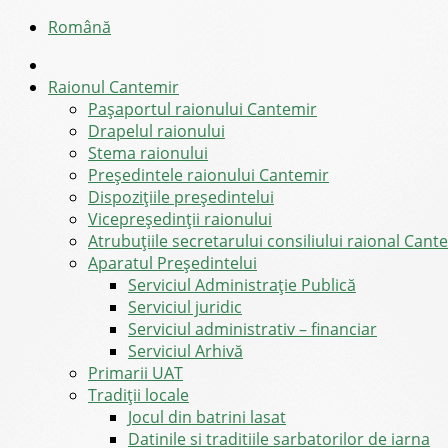
Română
Raionul Cantemir
Pașaportul raionului Cantemir
Drapelul raionului
Stema raionului
Preşedintele raionului Cantemir
Dispozițiile președintelui
Vicepreşedinţii raionului
Atrubuțiile secretarului consiliului raional Cant
Aparatul Preşedintelui
Serviciul Administraţie Publică
Serviciul juridic
Serviciul administrativ – financiar
Serviciul Arhivă
Primarii UAT
Tradiții locale
Jocul din batrini lasat
Datinile si traditiile sarbatorilor de iarna