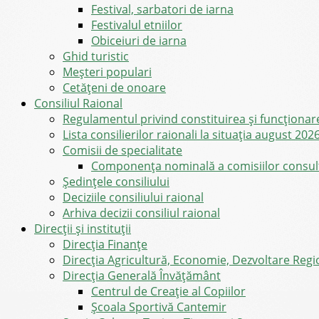
Festival, sarbatori de iarna
Festivalul etniilor
Obiceiuri de iarna
Ghid turistic
Meşteri populari
Cetățeni de onoare
Consiliul Raional
Regulamentul privind constituirea şi funcţionar
Lista consilierilor raionali la situația august 202
Comisii de specialitate
Componența nominală a comisiilor consultat
Şedinţele consiliului
Deciziile consiliului raional
Arhiva decizii consiliul raional
Direcții și instituții
Direcţia Finanţe
Direcția Agricultură, Economie, Dezvoltare Region
Direcția Generală Învățământ
Centrul de Creație al Copiilor
Școala Sportivă Cantemir