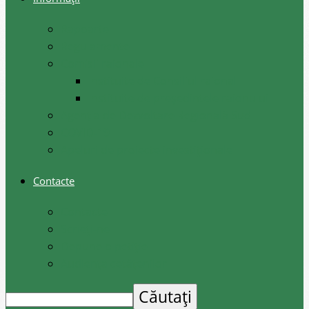
Rapoarte
Regulamente
Comisii raionale
Instituite de Consiliul raional
Instituite de președintele raionului
Agenția de Dezvoltare Regională Sud
COVID-19
Apeluri de proiecte investiționale
Contacte
Contacte
Scrieți-ne
Depune o petiție
Audiența cetățenilor