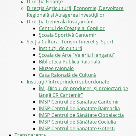
Direcţia Finanţe
Direcția Agricultură, Economie, Dezvoltare
Regională și Atragerea Investițiilor
Direcția Generală Învățământ
Centrul de Creație al Copiilor
Școala Sportivă Cantemir
Secția Cultura, Turism Tineret și Sport
Instituții de cultură
Școala de Arte ”Valeriu Hanganu”
Biblioteca Publică Raională
Muzee raionale
Casa Raională de Cultură
Instituții/ întreprinderi subordonate
ÎM ,,Biroul de produceri și proiectări pe
lângă CR Cantemir”
IMSP Centrul de Sanatate Cantemir
IMSP Centrul de Sanatate Baimaclia
IMSP Centrul de Sănătate Ciobalaccia
IMSP Centrul de Sănătate Cociulia
IMSP Centrul de Sănătate Gotesti
Transparența