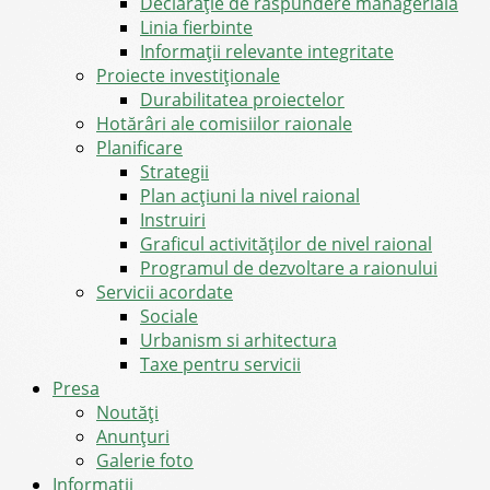
Declarație de răspundere managerială
Linia fierbinte
Informații relevante integritate
Proiecte investiționale
Durabilitatea proiectelor
Hotărâri ale comisiilor raionale
Planificare
Strategii
Plan acțiuni la nivel raional
Instruiri
Graficul activităților de nivel raional
Programul de dezvoltare a raionului
Servicii acordate
Sociale
Urbanism si arhitectura
Taxe pentru servicii
Presa
Noutăţi
Anunţuri
Galerie foto
Informații