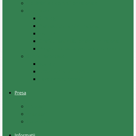
Hotărâri ale comisiilor raionale
Planificare
Strategii
Plan acțiuni la nivel raional
Instruiri
Graficul activităților de nivel raional
Programul de dezvoltare a raionului
Servicii acordate
Sociale
Urbanism si arhitectura
Taxe pentru servicii
Presa
Noutăţi
Anunţuri
Galerie foto
Informații