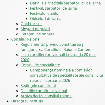
Datinile si traditiile sarbatorilor de iarna
Festival, sarbatori de iarna
Festivalul etniilor
Obiceiuri de iarna
Ghid turistic
Meşteri populari
Cetățeni de onoare
Consiliul Raional
Regulamentul privind constituirea şi
funcţionarea Consiliului Raional Cantemir
Lista consilierilor raionali la situația 20 mai
2026
Comisii de specialitate
Componența nominală a comisiilor
consultative de specialitate ale consiliului
raional, februarie 2026
Şedinţele consiliului
Deciziile consiliului raional
Arhiva decizii consiliul raional
Direcții și instituții