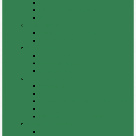
Decizii de atribuire
Dări de seamă / Rapoarte
Monitorizarea contractelor
Licitații publice
Anunț de licitație publică
Rezultatul licitației publice
Audit intern
Acte constitutive
Plan anual/strategie
Misiuni/Rapoarte
Integritate instituțională
Plan anticoruptie
Rapoarte
Declarație de răspundere managerială
Linia fierbinte
Informații relevante integritate
Proiecte investiționale
Durabilitatea proiectelor