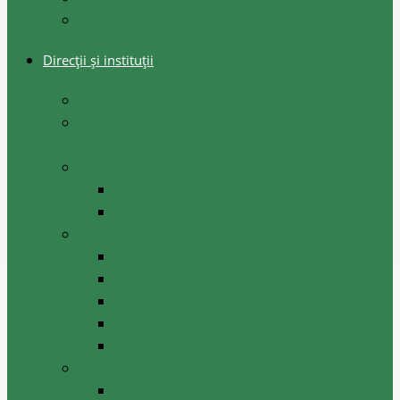
Arhiva decizii consiliul raional
Direcții și instituții
Direcţia Finanţe
Direcția Agricultură, Economie, Dezvoltare
Regională și Atragerea Investițiilor
Direcția Generală Învățământ
Centrul de Creație al Copiilor
Școala Sportivă Cantemir
Secția Cultura, Turism Tineret și Sport
Instituții de cultură
Școala de Arte ”Valeriu Hanganu”
Biblioteca Publică Raională
Muzee raionale
Casa Raională de Cultură
Instituții/ întreprinderi subordonate
ÎM ,,Biroul de produceri și proiectări pe