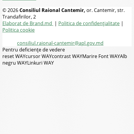
© 2026
Consiliul Raional Cantemir,
or. Cantemir, str.
Trandafirilor, 2
Toate drepturile rezervate
Elaborat de Brand.md
|
Politica de confidențialitate
|
Politica cookie
Tel.
(+373) 273-2-20-58
Email:
consiliul.raional-cantemir@apl.gov.md
Pentru deficiențe de vedere
reset WAY
cursor WAY
contrast WAY
Marire Font WAY
Alb
negru WAY
Linkuri WAY