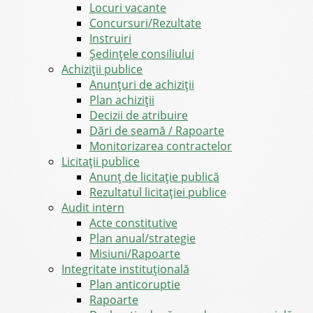
Locuri vacante
Concursuri/Rezultate
Instruiri
Şedinţele consiliului
Achiziții publice
Anunțuri de achiziții
Plan achiziții
Decizii de atribuire
Dări de seamă / Rapoarte
Monitorizarea contractelor
Licitații publice
Anunț de licitație publică
Rezultatul licitației publice
Audit intern
Acte constitutive
Plan anual/strategie
Misiuni/Rapoarte
Integritate instituțională
Plan anticoruptie
Rapoarte