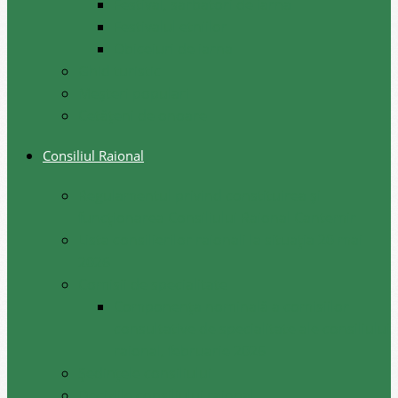
Festival, sarbatori de iarna
Festivalul etniilor
Obiceiuri de iarna
Ghid turistic
Meşteri populari
Cetățeni de onoare
Consiliul Raional
Regulamentul privind constituirea şi
funcţionarea Consiliului Raional Cantemir
Lista consilierilor raionali la situația 20 mai
2026
Comisii de specialitate
Componența nominală a comisiilor
consultative de specialitate ale consiliului
raional, februarie 2026
Şedinţele consiliului
Deciziile consiliului raional