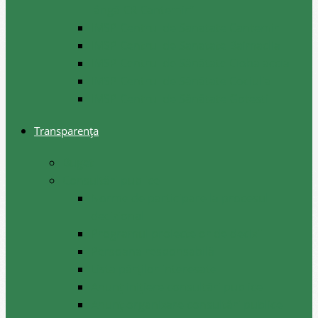
lângă CR Cantemir”
IMSP Centrul de Sanatate Cantemir
IMSP Centrul de Sanatate Baimaclia
IMSP Centrul de Sănătate Ciobalaccia
IMSP Centrul de Sănătate Cociulia
IMSP Centrul de Sănătate Gotesti
Transparența
Buget
Consultări publice
Norme de participare la procesul
decizional
Programul proiectelor de decizii
Persoana responsabilă
Lista părților interesate
Anunț inițiere consultări publice
Anunț organizare consultări publice