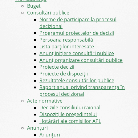
Buget
Consultări publice
Norme de participare la procesul
decizional
Programul proiectelor de decizii
Persoana responsabilă
Lista părților interesate
Anunț inițiere consultări publice
Anunț organizare consultări publice
Proiecte decizii
Proiecte de dispoziții
Rezultatele consultărilor publice
Raport anual privind transparenţa în
procesul decizional
Acte normative
Deciziile consiliului raional
Dispozițiile președintelui
Hotărâri ale comisiilor APL
Anunţuri
Anunţuri