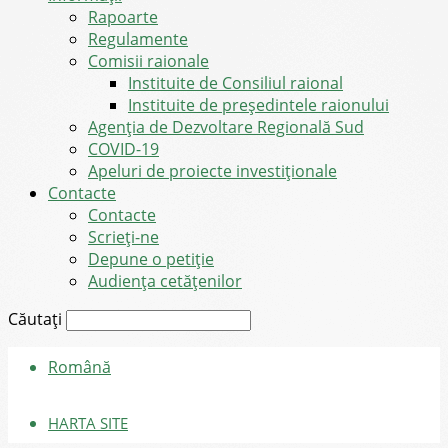
Rapoarte
Regulamente
Comisii raionale
Instituite de Consiliul raional
Instituite de președintele raionului
Agenția de Dezvoltare Regională Sud
COVID-19
Apeluri de proiecte investiționale
Contacte
Contacte
Scrieți-ne
Depune o petiție
Audiența cetățenilor
Căutați
Română
HARTA SITE