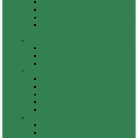
Proiecte decizii
Proiecte de dispoziții
Rezultatele consultărilor publice
Raport anual privind transparenţa în
procesul decizional
Acte normative
Deciziile consiliului raional
Dispozițiile președintelui
Hotărâri ale comisiilor APL
Anunţuri
Anunţuri
Locuri vacante
Concursuri/Rezultate
Instruiri
Şedinţele consiliului
Achiziții publice
Anunțuri de achiziții
Plan achiziții