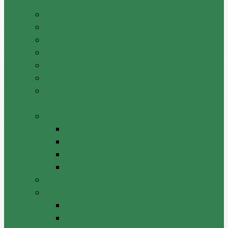
Pașaportul raionului Cantemir
Drapelul raionului
Stema raionului
Preşedintele raionului Cantemir
Dispozițiile președintelui
Vicepreşedinţii raionului
Atrubuțiile secretarului consiliului raional
Cantemir
Aparatul Preşedintelui
Serviciul Administraţie Publică
Serviciul juridic
Serviciul administrativ – financiar
Serviciul Arhivă
Primarii UAT
Tradiții locale
Jocul din batrini lasat
Datinile si traditiile sarbatorilor de iarna