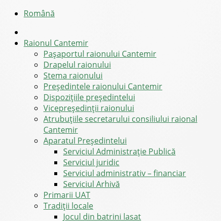
Română
Raionul Cantemir
Pașaportul raionului Cantemir
Drapelul raionului
Stema raionului
Preşedintele raionului Cantemir
Dispozițiile președintelui
Vicepreşedinţii raionului
Atrubuțiile secretarului consiliului raional
Cantemir
Aparatul Preşedintelui
Serviciul Administraţie Publică
Serviciul juridic
Serviciul administrativ – financiar
Serviciul Arhivă
Primarii UAT
Tradiții locale
Jocul din batrini lasat