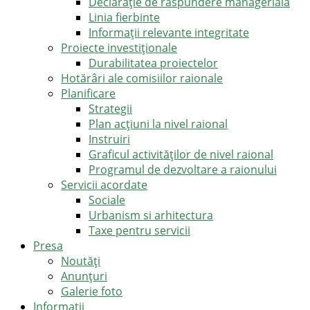
Declarație de răspundere managerială
Linia fierbinte
Informații relevante integritate
Proiecte investiționale
Durabilitatea proiectelor
Hotărâri ale comisiilor raionale
Planificare
Strategii
Plan acțiuni la nivel raional
Instruiri
Graficul activităților de nivel raional
Programul de dezvoltare a raionului
Servicii acordate
Sociale
Urbanism si arhitectura
Taxe pentru servicii
Presa
Noutăţi
Anunţuri
Galerie foto
Informații