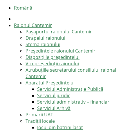
Română
Raionul Cantemir
Pașaportul raionului Cantemir
Drapelul raionului
Stema raionului
Preşedintele raionului Cantemir
Dispozițiile președintelui
Vicepreşedinţii raionului
Atrubuțiile secretarului consiliului raional
Cantemir
Aparatul Preşedintelui
Serviciul Administraţie Publică
Serviciul juridic
Serviciul administrativ – financiar
Serviciul Arhivă
Primarii UAT
Tradiții locale
Jocul din batrini lasat