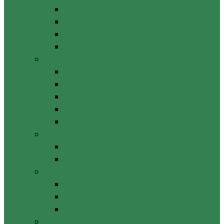
Locuri vacante
Concursuri/Rezultate
Instruiri
Şedinţele consiliului
Achiziții publice
Anunțuri de achiziții
Plan achiziții
Decizii de atribuire
Dări de seamă / Rapoarte
Monitorizarea contractelor
Licitații publice
Anunț de licitație publică
Rezultatul licitației publice
Audit intern
Acte constitutive
Plan anual/strategie
Misiuni/Rapoarte
Integritate instituțională