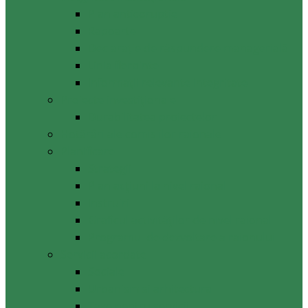
Plan anticoruptie
Rapoarte
Declarație de răspundere managerială
Linia fierbinte
Informații relevante integritate
Proiecte investiționale
Durabilitatea proiectelor
Hotărâri ale comisiilor raionale
Planificare
Strategii
Plan acțiuni la nivel raional
Instruiri
Graficul activităților de nivel raional
Programul de dezvoltare a raionului
Servicii acordate
Sociale
Urbanism si arhitectura
Taxe pentru servicii