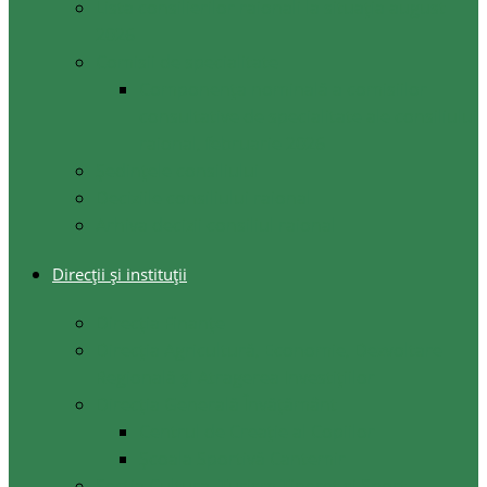
Lista consilierilor raionali la situația august
2026
Comisii de specialitate
Componența nominală a comisiilor
consultative de specialitate ale consiliului
raional, februarie 2026
Şedinţele consiliului
Deciziile consiliului raional
Arhiva decizii consiliul raional
Direcții și instituții
Direcţia Finanţe
Direcția Agricultură, Economie, Dezvoltare
Regională și Atragerea Investițiilor
Direcția Generală Învățământ
Centrul de Creație al Copiilor
Școala Sportivă Cantemir
Secția Cultura, Turism Tineret și Sport