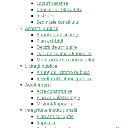
Locuri vacante
Concursuri/Rezultate
Instruiri
Şedinţele consiliului
Achiziții publice
Anunțuri de achiziții
Plan achiziții
Decizii de atribuire
Dări de seamă / Rapoarte
Monitorizarea contractelor
Licitații publice
Anunț de licitație publică
Rezultatul licitației publice
Audit intern
Acte constitutive
Plan anual/strategie
Misiuni/Rapoarte
Integritate instituțională
Plan anticoruptie
Rapoarte