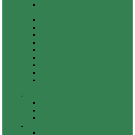
Norme de participare la procesul
decizional
Programul proiectelor de decizii
Persoana responsabilă
Lista părților interesate
Anunț inițiere consultări publice
Anunț organizare consultări publice
Proiecte decizii
Proiecte de dispoziții
Rezultatele consultărilor publice
Raport anual privind transparenţa în
procesul decizional
Acte normative
Deciziile consiliului raional
Dispozițiile președintelui
Hotărâri ale comisiilor APL
Anunţuri
Anunţuri