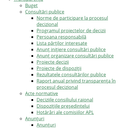
Buget
Consultări publice
Norme de participare la procesul
decizional
Programul proiectelor de decizii
Persoana responsabilă
Lista părților interesate
Anunț inițiere consultări publice
Anunț organizare consultări publice
Proiecte decizii
Proiecte de dispoziții
Rezultatele consultărilor publice
Raport anual privind transparenţa în
procesul decizional
Acte normative
Deciziile consiliului raional
Dispozițiile președintelui
Hotărâri ale comisiilor APL
Anunţuri
Anunţuri