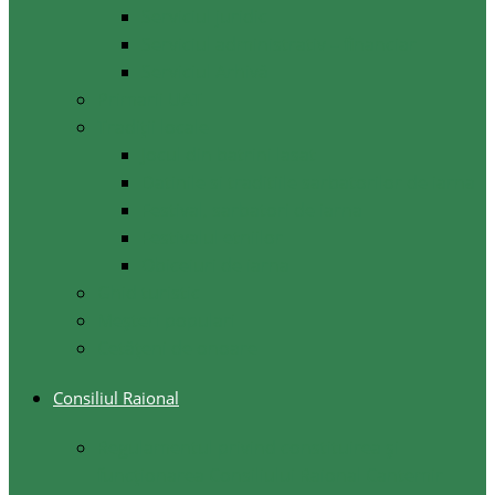
Serviciul juridic
Serviciul administrativ – financiar
Serviciul Arhivă
Primarii UAT
Tradiții locale
Jocul din batrini lasat
Datinile si traditiile sarbatorilor de iarna
Festival, sarbatori de iarna
Festivalul etniilor
Obiceiuri de iarna
Ghid turistic
Meşteri populari
Cetățeni de onoare
Consiliul Raional
Regulamentul privind constituirea şi
funcţionarea Consiliului Raional Cantemir