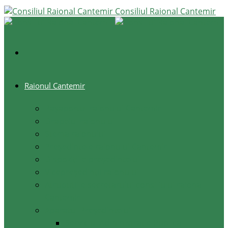
Consiliul Raional Cantemir
Raionul Cantemir
Pașaportul raionului Cantemir
Drapelul raionului
Stema raionului
Preşedintele raionului Cantemir
Dispozițiile președintelui
Vicepreşedinţii raionului
Atrubuțiile secretarului consiliului raional
Cantemir
Aparatul Preşedintelui
Serviciul Administraţie Publică