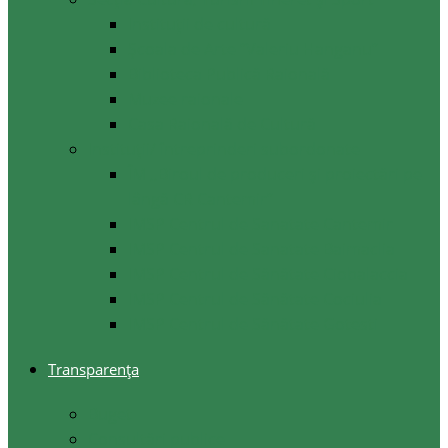
Instituții de cultură
Școala de Arte ”Valeriu Hanganu”
Biblioteca Publică Raională
Muzee raionale
Casa Raională de Cultură
Instituții/ întreprinderi subordonate
ÎM ,,Biroul de produceri și proiectări pe
lângă CR Cantemir”
IMSP Centrul de Sanatate Cantemir
IMSP Centrul de Sanatate Baimaclia
IMSP Centrul de Sănătate Ciobalaccia
IMSP Centrul de Sănătate Cociulia
IMSP Centrul de Sănătate Gotesti
Transparența
Buget
Consultări publice