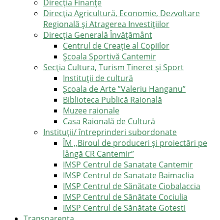
Direcţia Finanţe
Direcția Agricultură, Economie, Dezvoltare
Regională și Atragerea Investițiilor
Direcția Generală Învățământ
Centrul de Creație al Copiilor
Școala Sportivă Cantemir
Secția Cultura, Turism Tineret și Sport
Instituții de cultură
Școala de Arte ”Valeriu Hanganu”
Biblioteca Publică Raională
Muzee raionale
Casa Raională de Cultură
Instituții/ întreprinderi subordonate
ÎM ,,Biroul de produceri și proiectări pe
lângă CR Cantemir”
IMSP Centrul de Sanatate Cantemir
IMSP Centrul de Sanatate Baimaclia
IMSP Centrul de Sănătate Ciobalaccia
IMSP Centrul de Sănătate Cociulia
IMSP Centrul de Sănătate Gotesti
Transparența