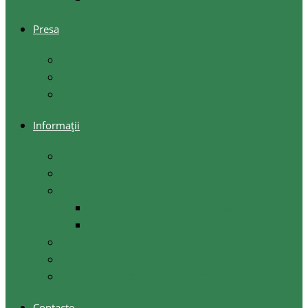
Presa
Noutăţi
Anunţuri
Galerie foto
Informații
Rapoarte
Regulamente
Comisii raionale
Instituite de Consiliul raional
Instituite de președintele raionului
Agenția de Dezvoltare Regională Sud
COVID-19
Apeluri de proiecte investiționale
Contacte