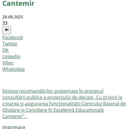
Cantemir
29.09.2025
33
🔊
Facebook
Twitter
OK
Linkedin
Viber
WhatsApp
Sinteza recomandărilor prezentate în procesul
consultării publice a proiectului de decizie „Cu privire la
crearea și asigurarea funcționalității Centrului Raional de
Ghidare și Consiliere în Excelență Educațională
Cantemir”.
Imprimare