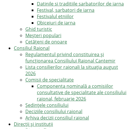
Datinile si traditiile sarbatorilor de iarna
Festival, sarbatori de iarna
Festivalul etniilor
Obiceiuri de iarna
Ghid turistic
Meşteri populari
Cetățeni de onoare
Consiliul Raional
Regulamentul privind constituirea şi
funcţionarea Consiliului Raional Cantemir
Lista consilierilor raionali la situația august
2026
Comisii de specialitate
Componența nominală a comisiilor
consultative de specialitate ale consiliului
raional, februarie 2026
Şedinţele consiliului
Deciziile consiliului raional
Arhiva decizii consiliul raional
Direcții și instituții