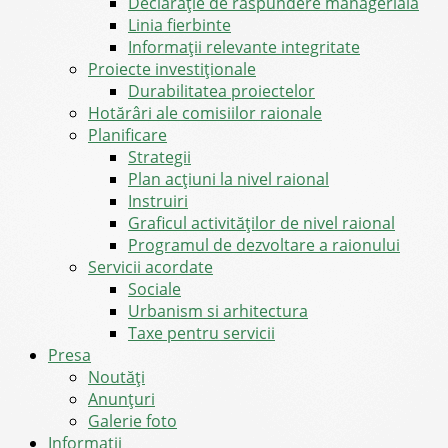
Declarație de răspundere managerială
Linia fierbinte
Informații relevante integritate
Proiecte investiționale
Durabilitatea proiectelor
Hotărâri ale comisiilor raionale
Planificare
Strategii
Plan acțiuni la nivel raional
Instruiri
Graficul activităților de nivel raional
Programul de dezvoltare a raionului
Servicii acordate
Sociale
Urbanism si arhitectura
Taxe pentru servicii
Presa
Noutăţi
Anunţuri
Galerie foto
Informații