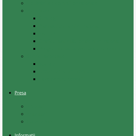
Hotărâri ale comisiilor raionale
Planificare
Strategii
Plan acțiuni la nivel raional
Instruiri
Graficul activităților de nivel raional
Programul de dezvoltare a raionului
Servicii acordate
Sociale
Urbanism si arhitectura
Taxe pentru servicii
Presa
Noutăţi
Anunţuri
Galerie foto
Informații