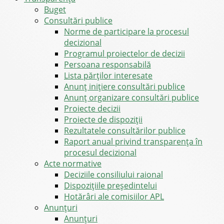
Buget
Consultări publice
Norme de participare la procesul
decizional
Programul proiectelor de decizii
Persoana responsabilă
Lista părților interesate
Anunț inițiere consultări publice
Anunț organizare consultări publice
Proiecte decizii
Proiecte de dispoziții
Rezultatele consultărilor publice
Raport anual privind transparenţa în
procesul decizional
Acte normative
Deciziile consiliului raional
Dispozițiile președintelui
Hotărâri ale comisiilor APL
Anunţuri
Anunţuri