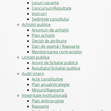
Locuri vacante
Concursuri/Rezultate
Instruiri
Şedinţele consiliului
Achiziții publice
Anunțuri de achiziții
Plan achiziții
Decizii de atribuire
Dări de seamă / Rapoarte
Monitorizarea contractelor
Licitații publice
Anunț de licitație publică
Rezultatul licitației publice
Audit intern
Acte constitutive
Plan anual/strategie
Misiuni/Rapoarte
Integritate instituțională
Plan anticoruptie
Rapoarte