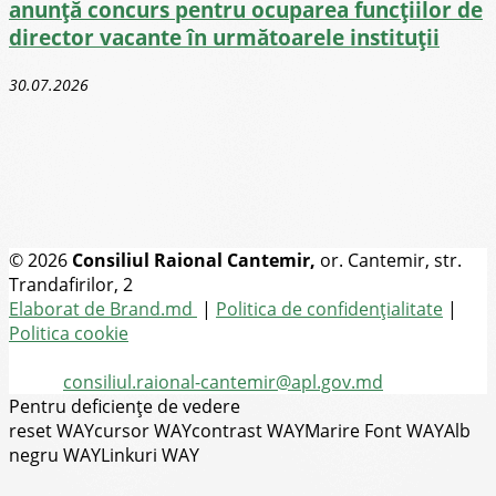
anunță concurs pentru ocuparea funcţiilor de
director vacante în următoarele instituții
30.07.2026
© 2026
Consiliul Raional Cantemir,
or. Cantemir, str.
Trandafirilor, 2
Toate drepturile rezervate
Elaborat de Brand.md
|
Politica de confidențialitate
|
Politica cookie
Tel.
(+373) 273-2-20-58
Email:
consiliul.raional-cantemir@apl.gov.md
Pentru deficiențe de vedere
reset WAY
cursor WAY
contrast WAY
Marire Font WAY
Alb
negru WAY
Linkuri WAY