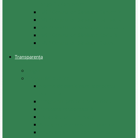
lângă CR Cantemir”
IMSP Centrul de Sanatate Cantemir
IMSP Centrul de Sanatate Baimaclia
IMSP Centrul de Sănătate Ciobalaccia
IMSP Centrul de Sănătate Cociulia
IMSP Centrul de Sănătate Gotesti
Transparența
Buget
Consultări publice
Norme de participare la procesul
decizional
Programul proiectelor de decizii
Persoana responsabilă
Lista părților interesate
Anunț inițiere consultări publice
Anunț organizare consultări publice