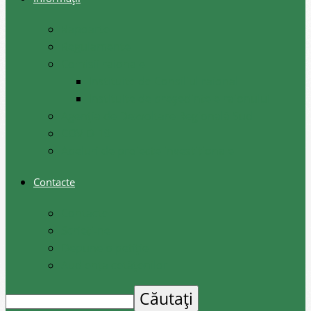
Rapoarte
Regulamente
Comisii raionale
Instituite de Consiliul raional
Instituite de președintele raionului
Agenția de Dezvoltare Regională Sud
COVID-19
Apeluri de proiecte investiționale
Contacte
Contacte
Scrieți-ne
Depune o petiție
Audiența cetățenilor