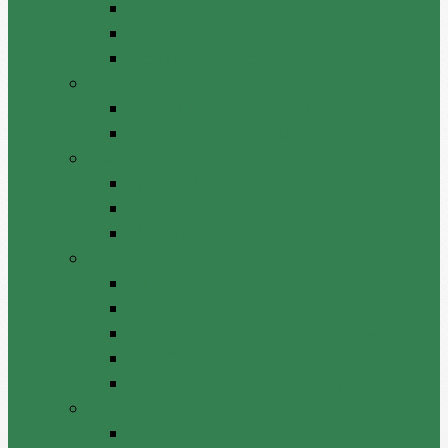
Decizii de atribuire
Dări de seamă / Rapoarte
Monitorizarea contractelor
Licitații publice
Anunț de licitație publică
Rezultatul licitației publice
Audit intern
Acte constitutive
Plan anual/strategie
Misiuni/Rapoarte
Integritate instituțională
Plan anticoruptie
Rapoarte
Declarație de răspundere managerială
Linia fierbinte
Informații relevante integritate
Proiecte investiționale
Durabilitatea proiectelor