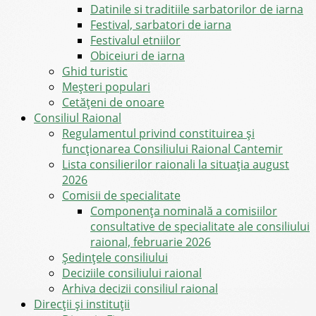
Datinile si traditiile sarbatorilor de iarna
Festival, sarbatori de iarna
Festivalul etniilor
Obiceiuri de iarna
Ghid turistic
Meşteri populari
Cetățeni de onoare
Consiliul Raional
Regulamentul privind constituirea şi
funcţionarea Consiliului Raional Cantemir
Lista consilierilor raionali la situația august
2026
Comisii de specialitate
Componența nominală a comisiilor
consultative de specialitate ale consiliului
raional, februarie 2026
Şedinţele consiliului
Deciziile consiliului raional
Arhiva decizii consiliul raional
Direcții și instituții