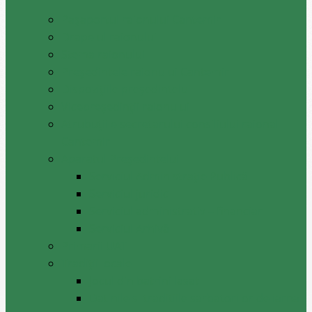
Pașaportul raionului Cantemir
Drapelul raionului
Stema raionului
Preşedintele raionului Cantemir
Dispozițiile președintelui
Vicepreşedinţii raionului
Atrubuțiile secretarului consiliului raional
Cantemir
Aparatul Preşedintelui
Serviciul Administraţie Publică
Serviciul juridic
Serviciul administrativ – financiar
Serviciul Arhivă
Primarii UAT
Tradiții locale
Jocul din batrini lasat
Datinile si traditiile sarbatorilor de iarna