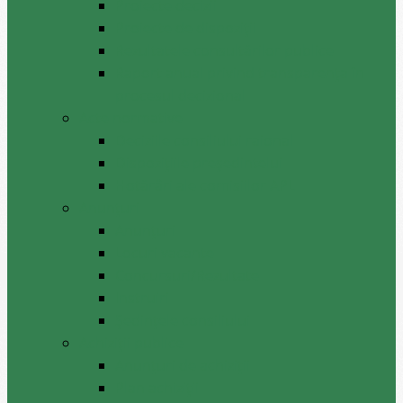
Proiecte decizii
Proiecte de dispoziții
Rezultatele consultărilor publice
Raport anual privind transparenţa în
procesul decizional
Acte normative
Deciziile consiliului raional
Dispozițiile președintelui
Hotărâri ale comisiilor APL
Anunţuri
Anunţuri
Locuri vacante
Concursuri/Rezultate
Instruiri
Şedinţele consiliului
Achiziții publice
Anunțuri de achiziții
Plan achiziții