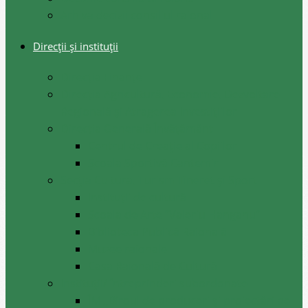
Arhiva decizii consiliul raional
Direcții și instituții
Direcţia Finanţe
Direcția Agricultură, Economie, Dezvoltare
Regională și Atragerea Investițiilor
Direcția Generală Învățământ
Centrul de Creație al Copiilor
Școala Sportivă Cantemir
Secția Cultura, Turism Tineret și Sport
Instituții de cultură
Școala de Arte ”Valeriu Hanganu”
Biblioteca Publică Raională
Muzee raionale
Casa Raională de Cultură
Instituții/ întreprinderi subordonate
ÎM ,,Biroul de produceri și proiectări pe