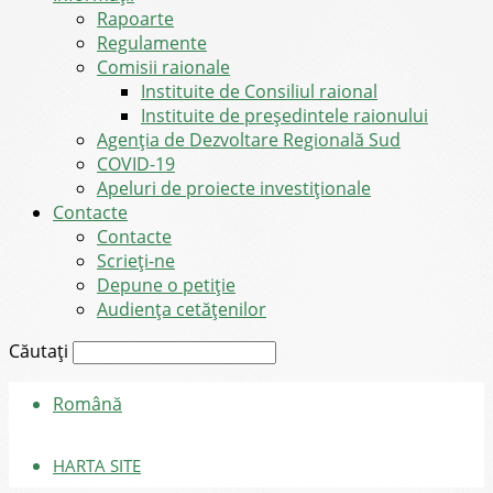
Rapoarte
Regulamente
Comisii raionale
Instituite de Consiliul raional
Instituite de președintele raionului
Agenția de Dezvoltare Regională Sud
COVID-19
Apeluri de proiecte investiționale
Contacte
Contacte
Scrieți-ne
Depune o petiție
Audiența cetățenilor
Căutați
Română
HARTA SITE