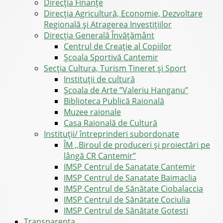
Direcţia Finanţe
Direcția Agricultură, Economie, Dezvoltare
Regională și Atragerea Investițiilor
Direcția Generală Învățământ
Centrul de Creație al Copiilor
Școala Sportivă Cantemir
Secția Cultura, Turism Tineret și Sport
Instituții de cultură
Școala de Arte ”Valeriu Hanganu”
Biblioteca Publică Raională
Muzee raionale
Casa Raională de Cultură
Instituții/ întreprinderi subordonate
ÎM ,,Biroul de produceri și proiectări pe
lângă CR Cantemir”
IMSP Centrul de Sanatate Cantemir
IMSP Centrul de Sanatate Baimaclia
IMSP Centrul de Sănătate Ciobalaccia
IMSP Centrul de Sănătate Cociulia
IMSP Centrul de Sănătate Gotesti
Transparența