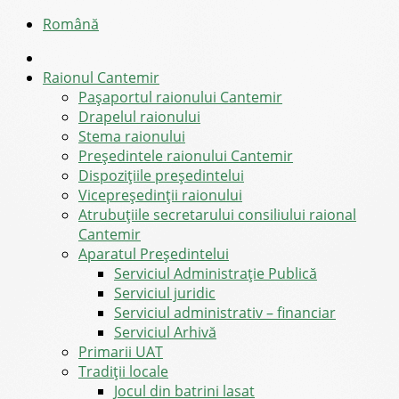
Română
Raionul Cantemir
Pașaportul raionului Cantemir
Drapelul raionului
Stema raionului
Preşedintele raionului Cantemir
Dispozițiile președintelui
Vicepreşedinţii raionului
Atrubuțiile secretarului consiliului raional
Cantemir
Aparatul Preşedintelui
Serviciul Administraţie Publică
Serviciul juridic
Serviciul administrativ – financiar
Serviciul Arhivă
Primarii UAT
Tradiții locale
Jocul din batrini lasat