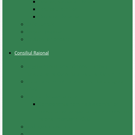
Festival, sarbatori de iarna
Festivalul etniilor
Obiceiuri de iarna
Ghid turistic
Meşteri populari
Cetățeni de onoare
Consiliul Raional
Regulamentul privind constituirea şi
funcţionarea Consiliului Raional Cantemir
Lista consilierilor raionali la situația august
2026
Comisii de specialitate
Componența nominală a comisiilor
consultative de specialitate ale consiliului
raional, februarie 2026
Şedinţele consiliului
Deciziile consiliului raional