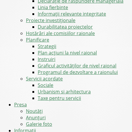
Declarație de răspundere managerială
Linia fierbinte
Informații relevante integritate
Proiecte investiționale
Durabilitatea proiectelor
Hotărâri ale comisiilor raionale
Planificare
Strategii
Plan acțiuni la nivel raional
Instruiri
Graficul activităților de nivel raional
Programul de dezvoltare a raionului
Servicii acordate
Sociale
Urbanism si arhitectura
Taxe pentru servicii
Presa
Noutăţi
Anunţuri
Galerie foto
Informații