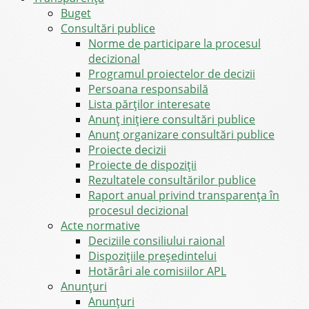
Buget
Consultări publice
Norme de participare la procesul
decizional
Programul proiectelor de decizii
Persoana responsabilă
Lista părților interesate
Anunț inițiere consultări publice
Anunț organizare consultări publice
Proiecte decizii
Proiecte de dispoziții
Rezultatele consultărilor publice
Raport anual privind transparenţa în
procesul decizional
Acte normative
Deciziile consiliului raional
Dispozițiile președintelui
Hotărâri ale comisiilor APL
Anunţuri
Anunţuri