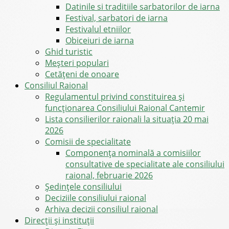
Datinile si traditiile sarbatorilor de iarna
Festival, sarbatori de iarna
Festivalul etniilor
Obiceiuri de iarna
Ghid turistic
Meşteri populari
Cetățeni de onoare
Consiliul Raional
Regulamentul privind constituirea şi
funcţionarea Consiliului Raional Cantemir
Lista consilierilor raionali la situația 20 mai
2026
Comisii de specialitate
Componența nominală a comisiilor
consultative de specialitate ale consiliului
raional, februarie 2026
Şedinţele consiliului
Deciziile consiliului raional
Arhiva decizii consiliul raional
Direcții și instituții