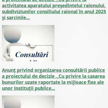
activitatea aparatului președintelui raionului,
subdiviziunilor consiliului raional în anul 2025
și sarcinile...
Anunț privind organizarea consultării publice
a proiectului de decizie ,,Cu privire la casarea
bunurilor uzate raportate la mijloace fixe ale
unor Instituții publice...