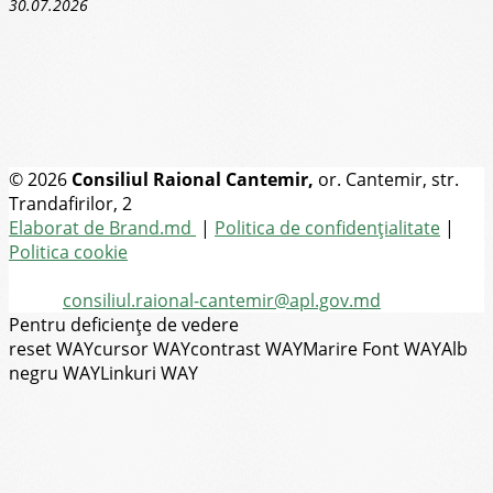
30.07.2026
© 2026
Consiliul Raional Cantemir,
or. Cantemir, str.
Trandafirilor, 2
Toate drepturile rezervate
Elaborat de Brand.md
|
Politica de confidențialitate
|
Politica cookie
Tel.
(+373) 273-2-20-58
Email:
consiliul.raional-cantemir@apl.gov.md
Pentru deficiențe de vedere
reset WAY
cursor WAY
contrast WAY
Marire Font WAY
Alb
negru WAY
Linkuri WAY