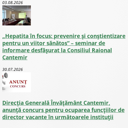
03.08.2026
„Hepatita în focus: prevenire și conștientizare
pentru un viitor sănătos” – seminar de
informare desfășurat la Consiliul Raional
Cantemir
30.07.2026
Direcţia Generală Învăţământ Cantemir,
anunță concurs pentru ocuparea funcţiilor de
director vacante în următoarele instituții