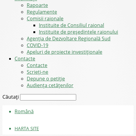
Rapoarte
Regulamente
Comisii raionale
Instituite de Consiliul raional
Instituite de președintele raionului
Agenția de Dezvoltare Regională Sud
COVID-19
Apeluri de proiecte investiționale
Contacte
Contacte
Scrieți-ne
Depune o petiție
Audiența cetățenilor
Căutați
Română
HARTA SITE