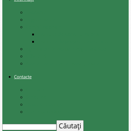
Rapoarte
Regulamente
Comisii raionale
Instituite de Consiliul raional
Instituite de președintele raionului
Agenția de Dezvoltare Regională Sud
COVID-19
Apeluri de proiecte investiționale
Contacte
Contacte
Scrieți-ne
Depune o petiție
Audiența cetățenilor