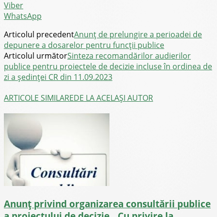
Viber
WhatsApp
Articolul precedent
Anunț de prelungire a perioadei de
depunere a dosarelor pentru funcții publice
Articolul următor
Sinteza recomandărilor audierilor
publice pentru proiectele de decizie incluse în ordinea de
zi a ședinței CR din 11.09.2023
ARTICOLE SIMILARE
DE LA ACELAȘI AUTOR
Anunț privind organizarea consultării publice
a proiectului de decizie ,,Cu privire la