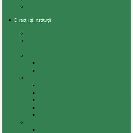
Arhiva decizii consiliul raional
Direcții și instituții
Direcţia Finanţe
Direcția Agricultură, Economie, Dezvoltare
Regională și Atragerea Investițiilor
Direcția Generală Învățământ
Centrul de Creație al Copiilor
Școala Sportivă Cantemir
Secția Cultura, Turism Tineret și Sport
Instituții de cultură
Școala de Arte ”Valeriu Hanganu”
Biblioteca Publică Raională
Muzee raionale
Casa Raională de Cultură
Instituții/ întreprinderi subordonate
ÎM ,,Biroul de produceri și proiectări pe