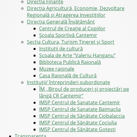
Direcţia Finanţe
Direcția Agricultură, Economie, Dezvoltare
Regională și Atragerea Investițiilor
Direcția Generală Învățământ
Centrul de Creație al Copiilor
Școala Sportivă Cantemir
Secția Cultura, Turism Tineret și Sport
Instituții de cultură
Școala de Arte ”Valeriu Hanganu”
Biblioteca Publică Raională
Muzee raionale
Casa Raională de Cultură
Instituții/ întreprinderi subordonate
ÎM ,,Biroul de produceri și proiectări pe
lângă CR Cantemir”
IMSP Centrul de Sanatate Cantemir
IMSP Centrul de Sanatate Baimaclia
IMSP Centrul de Sănătate Ciobalaccia
IMSP Centrul de Sănătate Cociulia
IMSP Centrul de Sănătate Gotesti
Transparența