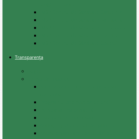
lângă CR Cantemir”
IMSP Centrul de Sanatate Cantemir
IMSP Centrul de Sanatate Baimaclia
IMSP Centrul de Sănătate Ciobalaccia
IMSP Centrul de Sănătate Cociulia
IMSP Centrul de Sănătate Gotesti
Transparența
Buget
Consultări publice
Norme de participare la procesul
decizional
Programul proiectelor de decizii
Persoana responsabilă
Lista părților interesate
Anunț inițiere consultări publice
Anunț organizare consultări publice