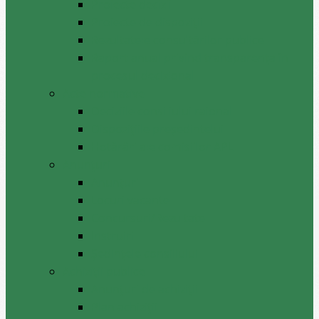
Proiecte decizii
Proiecte de dispoziții
Rezultatele consultărilor publice
Raport anual privind transparenţa în
procesul decizional
Acte normative
Deciziile consiliului raional
Dispozițiile președintelui
Hotărâri ale comisiilor APL
Anunţuri
Anunţuri
Locuri vacante
Concursuri/Rezultate
Instruiri
Şedinţele consiliului
Achiziții publice
Anunțuri de achiziții
Plan achiziții