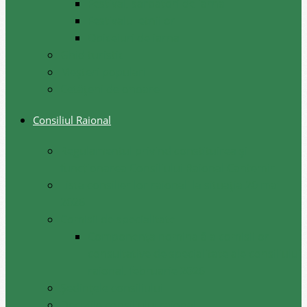
Festival, sarbatori de iarna
Festivalul etniilor
Obiceiuri de iarna
Ghid turistic
Meşteri populari
Cetățeni de onoare
Consiliul Raional
Regulamentul privind constituirea şi
funcţionarea Consiliului Raional Cantemir
Lista consilierilor raionali la situația 20 mai
2026
Comisii de specialitate
Componența nominală a comisiilor
consultative de specialitate ale consiliului
raional, februarie 2026
Şedinţele consiliului
Deciziile consiliului raional