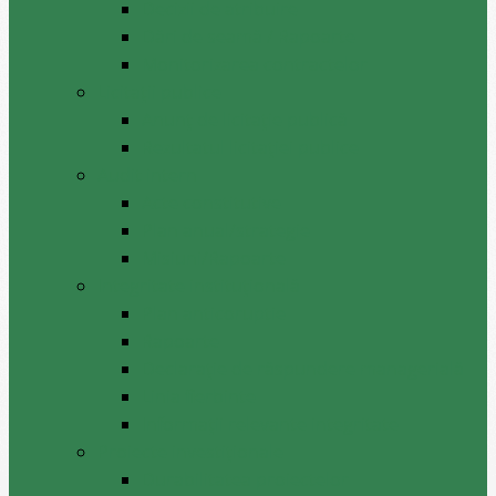
Decizii de atribuire
Dări de seamă / Rapoarte
Monitorizarea contractelor
Licitații publice
Anunț de licitație publică
Rezultatul licitației publice
Audit intern
Acte constitutive
Plan anual/strategie
Misiuni/Rapoarte
Integritate instituțională
Plan anticoruptie
Rapoarte
Declarație de răspundere managerială
Linia fierbinte
Informații relevante integritate
Proiecte investiționale
Durabilitatea proiectelor