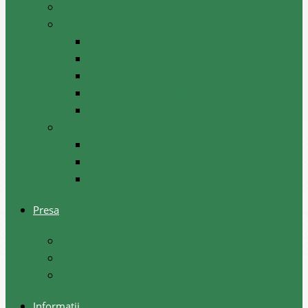
Hotărâri ale comisiilor raionale
Planificare
Strategii
Plan acțiuni la nivel raional
Instruiri
Graficul activităților de nivel raional
Programul de dezvoltare a raionului
Servicii acordate
Sociale
Urbanism si arhitectura
Taxe pentru servicii
Presa
Noutăţi
Anunţuri
Galerie foto
Informații