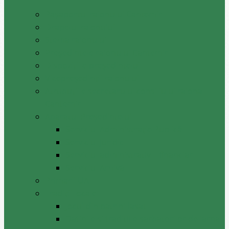
Pașaportul raionului Cantemir
Drapelul raionului
Stema raionului
Preşedintele raionului Cantemir
Dispozițiile președintelui
Vicepreşedinţii raionului
Atrubuțiile secretarului consiliului raional
Cantemir
Aparatul Preşedintelui
Serviciul Administraţie Publică
Serviciul juridic
Serviciul administrativ – financiar
Serviciul Arhivă
Primarii UAT
Tradiții locale
Jocul din batrini lasat
Datinile si traditiile sarbatorilor de iarna