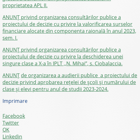
proprietatea APL II
.
ANUNȚ privind organizarea consultărilor publice a
proiectului de decizie cu privire la valorificarea surselor
financiare alocate din componenta raională în anul 2023,
sem. I.
ANUNȚ privind organizarea consultărilor publice a
proiectului de decizie cu privire la deschiderea unei
singure clase a X-a în IPLT ,,N. Mihai”, s. Ciobalaccia.
ANUNȚ
de organizarea a audierii publice
a proiectului de
decizie privind aprobarea rețelei de școli și numărului de
clase și elevi pentru anul de studii 2023-2024.
Imprimare
Facebook
Twitter
OK
Linkedin