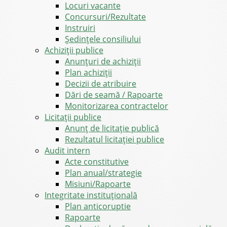
Locuri vacante
Concursuri/Rezultate
Instruiri
Şedinţele consiliului
Achiziții publice
Anunțuri de achiziții
Plan achiziții
Decizii de atribuire
Dări de seamă / Rapoarte
Monitorizarea contractelor
Licitații publice
Anunț de licitație publică
Rezultatul licitației publice
Audit intern
Acte constitutive
Plan anual/strategie
Misiuni/Rapoarte
Integritate instituțională
Plan anticoruptie
Rapoarte