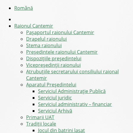
Română
Raionul Cantemir
Pașaportul raionului Cantemir
Drapelul raionului
Stema raionului
Preşedintele raionului Cantemir
Dispozițiile președintelui
Vicepreşedinţii raionului
Atrubuțiile secretarului consiliului raional
Cantemir
Aparatul Preşedintelui
Serviciul Administraţie Publică
Serviciul juridic
Serviciul administrativ – financiar
Serviciul Arhivă
Primarii UAT
Tradiții locale
Jocul din batrini lasat