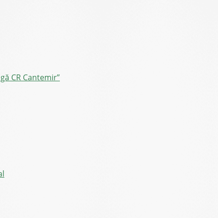
ângă CR Cantemir”
al