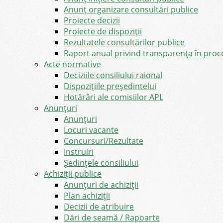
Anunț organizare consultări publice
Proiecte decizii
Proiecte de dispoziții
Rezultatele consultărilor publice
Raport anual privind transparenţa în proce
Acte normative
Deciziile consiliului raional
Dispozițiile președintelui
Hotărâri ale comisiilor APL
Anunţuri
Anunţuri
Locuri vacante
Concursuri/Rezultate
Instruiri
Şedinţele consiliului
Achiziții publice
Anunțuri de achiziții
Plan achiziții
Decizii de atribuire
Dări de seamă / Rapoarte