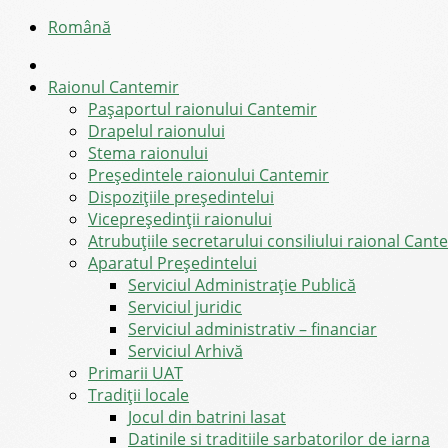
Română
Raionul Cantemir
Pașaportul raionului Cantemir
Drapelul raionului
Stema raionului
Preşedintele raionului Cantemir
Dispozițiile președintelui
Vicepreşedinţii raionului
Atrubuțiile secretarului consiliului raional Cant
Aparatul Preşedintelui
Serviciul Administraţie Publică
Serviciul juridic
Serviciul administrativ – financiar
Serviciul Arhivă
Primarii UAT
Tradiții locale
Jocul din batrini lasat
Datinile si traditiile sarbatorilor de iarna