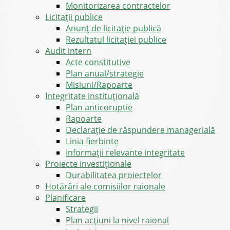
Monitorizarea contractelor
Licitații publice
Anunț de licitație publică
Rezultatul licitației publice
Audit intern
Acte constitutive
Plan anual/strategie
Misiuni/Rapoarte
Integritate instituțională
Plan anticoruptie
Rapoarte
Declarație de răspundere managerială
Linia fierbinte
Informații relevante integritate
Proiecte investiționale
Durabilitatea proiectelor
Hotărâri ale comisiilor raionale
Planificare
Strategii
Plan acțiuni la nivel raional