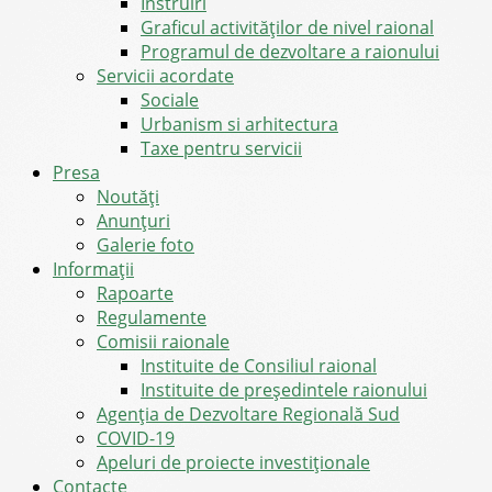
Instruiri
Graficul activităților de nivel raional
Programul de dezvoltare a raionului
Servicii acordate
Sociale
Urbanism si arhitectura
Taxe pentru servicii
Presa
Noutăţi
Anunţuri
Galerie foto
Informații
Rapoarte
Regulamente
Comisii raionale
Instituite de Consiliul raional
Instituite de președintele raionului
Agenția de Dezvoltare Regională Sud
COVID-19
Apeluri de proiecte investiționale
Contacte