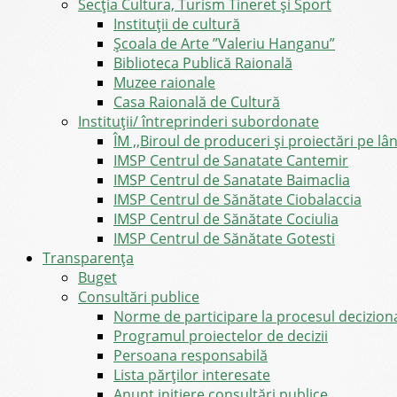
Secția Cultura, Turism Tineret și Sport
Instituții de cultură
Școala de Arte ”Valeriu Hanganu”
Biblioteca Publică Raională
Muzee raionale
Casa Raională de Cultură
Instituții/ întreprinderi subordonate
ÎM ,,Biroul de produceri și proiectări pe l
IMSP Centrul de Sanatate Cantemir
IMSP Centrul de Sanatate Baimaclia
IMSP Centrul de Sănătate Ciobalaccia
IMSP Centrul de Sănătate Cociulia
IMSP Centrul de Sănătate Gotesti
Transparența
Buget
Consultări publice
Norme de participare la procesul decizion
Programul proiectelor de decizii
Persoana responsabilă
Lista părților interesate
Anunț inițiere consultări publice