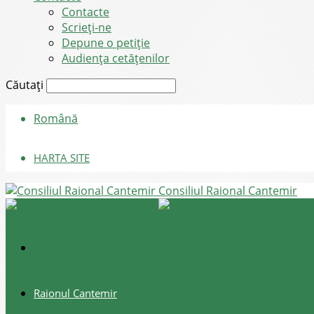
Contacte
Scrieți-ne
Depune o petiție
Audiența cetățenilor
Căutați
Română
HARTA SITE
Consiliul Raional Cantemir
Raionul Cantemir