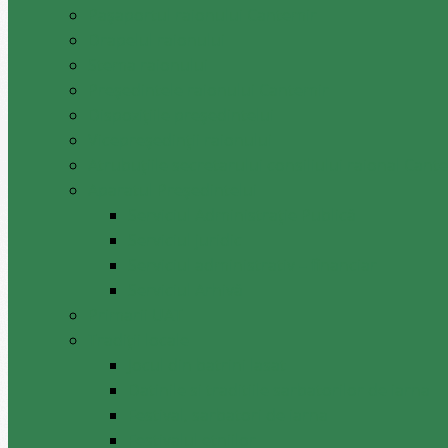
Pașaportul raionului Cantemir
Drapelul raionului
Stema raionului
Preşedintele raionului Cantemir
Dispozițiile președintelui
Vicepreşedinţii raionului
Atrubuțiile secretarului consiliului raional Cant
Aparatul Preşedintelui
Serviciul Administraţie Publică
Serviciul juridic
Serviciul administrativ – financiar
Serviciul Arhivă
Primarii UAT
Tradiții locale
Jocul din batrini lasat
Datinile si traditiile sarbatorilor de iarna
Festival, sarbatori de iarna
Festivalul etniilor