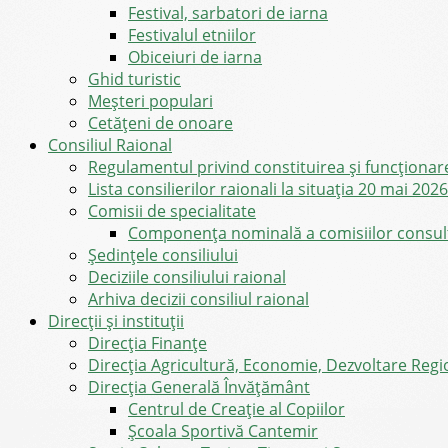
Festival, sarbatori de iarna
Festivalul etniilor
Obiceiuri de iarna
Ghid turistic
Meşteri populari
Cetățeni de onoare
Consiliul Raional
Regulamentul privind constituirea şi funcţionar
Lista consilierilor raionali la situația 20 mai 2026
Comisii de specialitate
Componența nominală a comisiilor consultat
Şedinţele consiliului
Deciziile consiliului raional
Arhiva decizii consiliul raional
Direcții și instituții
Direcţia Finanţe
Direcția Agricultură, Economie, Dezvoltare Region
Direcția Generală Învățământ
Centrul de Creație al Copiilor
Școala Sportivă Cantemir