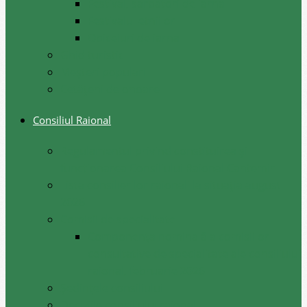
Festival, sarbatori de iarna
Festivalul etniilor
Obiceiuri de iarna
Ghid turistic
Meşteri populari
Cetățeni de onoare
Consiliul Raional
Regulamentul privind constituirea şi
funcţionarea Consiliului Raional Cantemir
Lista consilierilor raionali la situația august
2026
Comisii de specialitate
Componența nominală a comisiilor
consultative de specialitate ale consiliului
raional, februarie 2026
Şedinţele consiliului
Deciziile consiliului raional