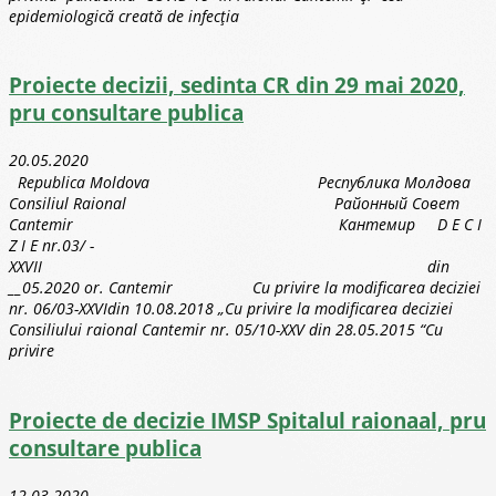
epidemiologică creată de infecția
Proiecte decizii, sedinta CR din 29 mai 2020,
pru consultare publica
20.05.2020
Republica Moldova Республика Молдова
Consiliul Raional Районный Совет
Cantemir Кантемир D E C I
Z I E nr.03/ -
XXVII din
__05.2020 or. Cantemir Cu privire la modificarea deciziei
nr. 06/03-XXVIdin 10.08.2018 „Cu privire la modificarea deciziei
Consiliului raional Cantemir nr. 05/10-XXV din 28.05.2015 “Cu
privire
Proiecte de decizie IMSP Spitalul raionaal, pru
consultare publica
12.03.2020