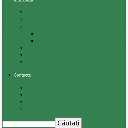
Rapoarte
Regulamente
Comisii raionale
Instituite de Consiliul raional
Instituite de președintele raionului
Agenția de Dezvoltare Regională Sud
COVID-19
Apeluri de proiecte investiționale
Contacte
Contacte
Scrieți-ne
Depune o petiție
Audiența cetățenilor