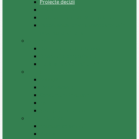
Proiecte decizii
Proiecte de dispoziții
Rezultatele consultărilor publice
Raport anual privind transparenţa în
procesul decizional
Acte normative
Deciziile consiliului raional
Dispozițiile președintelui
Hotărâri ale comisiilor APL
Anunţuri
Anunţuri
Locuri vacante
Concursuri/Rezultate
Instruiri
Şedinţele consiliului
Achiziții publice
Anunțuri de achiziții
Plan achiziții