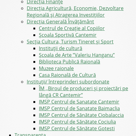
Direcţia Finanţe
Direcția Agricultură, Economie, Dezvoltare
Regională și Atragerea Investițiilor
Direcția Generală Învățământ
Centrul de Creație al Copiilor
Școala Sportivă Cantemir
Secția Cultura, Turism Tineret și Sport
Instituții de cultură
Școala de Arte ”Valeriu Hanganu”
Biblioteca Publică Raională
Muzee raionale
Casa Raională de Cultură
Instituții/ întreprinderi subordonate
ÎM ,,Biroul de produceri și proiectări pe
lângă CR Cantemir”
IMSP Centrul de Sanatate Cantemir
IMSP Centrul de Sanatate Baimaclia
IMSP Centrul de Sănătate Ciobalaccia
IMSP Centrul de Sănătate Cociulia
IMSP Centrul de Sănătate Gotesti
Transparența