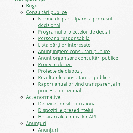
Buget
Consultări publice
Norme de participare la procesul
decizional
Programul proiectelor de decizii
Persoana responsabilă
Lista părților interesate
Anunț inițiere consultări publice
Anunț organizare consultări publice
Proiecte decizii
Proiecte de dispoziții
Rezultatele consultărilor publice
Raport anual privind transparenţa în
procesul decizional
Acte normative
Deciziile consiliului raional
Dispozițiile președintelui
Hotărâri ale comisiilor APL
Anunţuri
Anunţuri