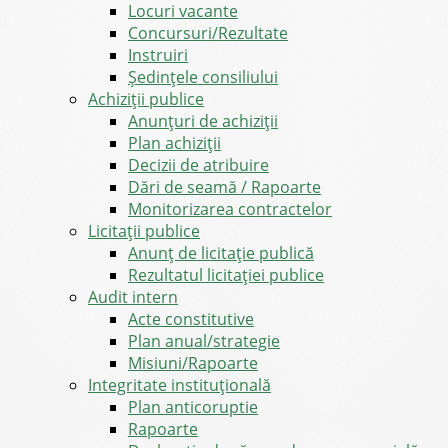
Locuri vacante
Concursuri/Rezultate
Instruiri
Şedinţele consiliului
Achiziții publice
Anunțuri de achiziții
Plan achiziții
Decizii de atribuire
Dări de seamă / Rapoarte
Monitorizarea contractelor
Licitații publice
Anunț de licitație publică
Rezultatul licitației publice
Audit intern
Acte constitutive
Plan anual/strategie
Misiuni/Rapoarte
Integritate instituțională
Plan anticoruptie
Rapoarte