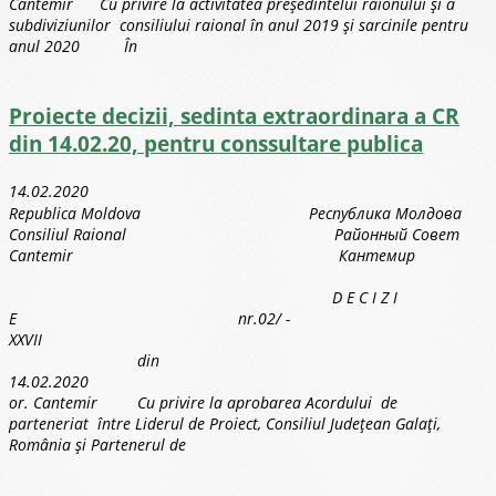
Cantemir Cu privire la activitatea preşedintelui raionului şi a
subdiviziunilor consiliului raional în anul 2019 şi sarcinile pentru
anul 2020 În
Proiecte decizii, sedinta extraordinara a CR
din 14.02.20, pentru conssultare publica
14.02.2020
Republica Moldova Республика Молдова
Consiliul Raional Районный Совет
Cantemir Кантемир
D E C I Z I
E nr.02/ -
XXVII
din
14.02.2020
or. Cantemir Cu privire la aprobarea Acordului de
parteneriat între Liderul de Proiect, Consiliul Judeţean Galaţi,
România şi Partenerul de