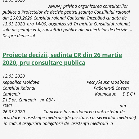
ANUNȚ privind organizarea consultărilor
publice a Proiectelor de decizie pentru ședința Consiliului raional
din 26.03.2020 Consiliul raional Cantemir, începând cu data de
13.03.2020, ora 14-00, organizează, în incinta Consiliului raional,
sala de ședințe et.II, consultări publice ale proiectelor de decizie: --
Despre demersul
Proiecte decizii, sedinta CR din 26 martie
2020, pru consultare publica
12.03.2020
Republica Moldova Республика Молдова
Consiliul Raional Районный Совет
Cantemir Кантемир D E C I
Z I E or. Cantemir nr.03/ -
XXVII din
26.03.2020 Cu privire la coordonarea contractelor de
acordare a asistenţei medicale (de prestarea a serviciilor medicale)
în cadrul asigurării obligatorii de asistenţă medicală a