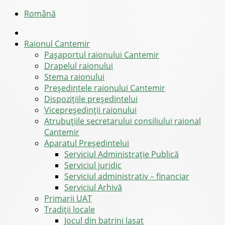
Română
Raionul Cantemir
Pașaportul raionului Cantemir
Drapelul raionului
Stema raionului
Preşedintele raionului Cantemir
Dispozițiile președintelui
Vicepreşedinţii raionului
Atrubuțiile secretarului consiliului raional
Cantemir
Aparatul Preşedintelui
Serviciul Administraţie Publică
Serviciul juridic
Serviciul administrativ – financiar
Serviciul Arhivă
Primarii UAT
Tradiții locale
Jocul din batrini lasat