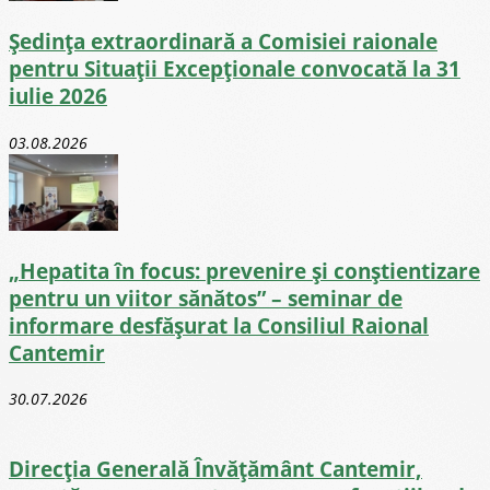
Ședința extraordinară a Comisiei raionale
pentru Situații Excepționale convocată la 31
iulie 2026
03.08.2026
„Hepatita în focus: prevenire și conștientizare
pentru un viitor sănătos” – seminar de
informare desfășurat la Consiliul Raional
Cantemir
30.07.2026
Direcţia Generală Învăţământ Cantemir,