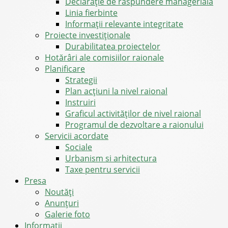
Declarație de răspundere managerială
Linia fierbinte
Informații relevante integritate
Proiecte investiționale
Durabilitatea proiectelor
Hotărâri ale comisiilor raionale
Planificare
Strategii
Plan acțiuni la nivel raional
Instruiri
Graficul activităților de nivel raional
Programul de dezvoltare a raionului
Servicii acordate
Sociale
Urbanism si arhitectura
Taxe pentru servicii
Presa
Noutăţi
Anunţuri
Galerie foto
Informații