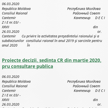
06.03.2020
Republica Moldova Республика Молдова
Consiliul Raional Районный Совет
Cantemir Кантемир D E C I
Z I E nr.03/ -
XXVII din
26.03.2020 or.
Cantemir Cu privire la activitatea preşedintelui raionului şi a
subdiviziunilor consiliului raional în anul 2019 şi sarcinile pentru
anul 2020 În
Proiecte decizii, sedinta CR din martie 2020,
pru consultare publica
06.03.2020
Republica Moldova Республика Молдова
Consiliul Raional Районный Совет
Cantemir Кантемир D E C I
Z I E nr.03/ -
XXVII din
26.03.2020 or.