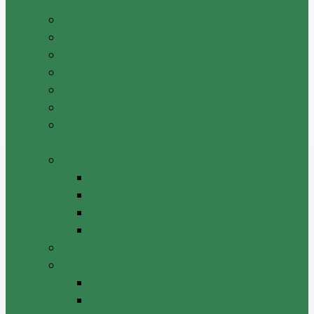
Pașaportul raionului Cantemir
Drapelul raionului
Stema raionului
Preşedintele raionului Cantemir
Dispozițiile președintelui
Vicepreşedinţii raionului
Atrubuțiile secretarului consiliului raional
Cantemir
Aparatul Preşedintelui
Serviciul Administraţie Publică
Serviciul juridic
Serviciul administrativ – financiar
Serviciul Arhivă
Primarii UAT
Tradiții locale
Jocul din batrini lasat
Datinile si traditiile sarbatorilor de iarna