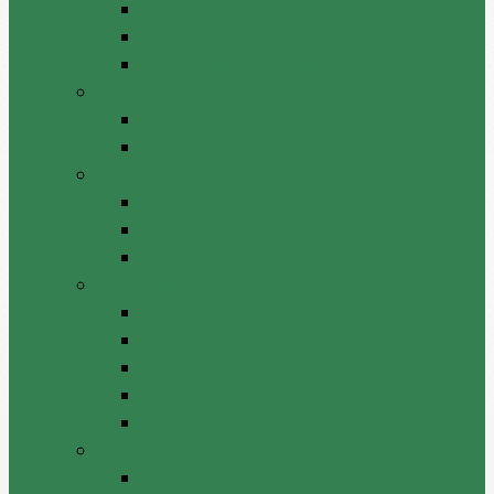
Decizii de atribuire
Dări de seamă / Rapoarte
Monitorizarea contractelor
Licitații publice
Anunț de licitație publică
Rezultatul licitației publice
Audit intern
Acte constitutive
Plan anual/strategie
Misiuni/Rapoarte
Integritate instituțională
Plan anticoruptie
Rapoarte
Declarație de răspundere managerială
Linia fierbinte
Informații relevante integritate
Proiecte investiționale
Durabilitatea proiectelor