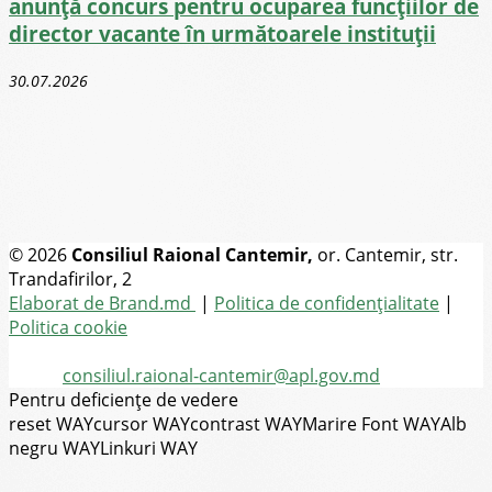
anunță concurs pentru ocuparea funcţiilor de
director vacante în următoarele instituții
30.07.2026
© 2026
Consiliul Raional Cantemir,
or. Cantemir, str.
Trandafirilor, 2
Toate drepturile rezervate
Elaborat de Brand.md
|
Politica de confidențialitate
|
Politica cookie
Tel.
(+373) 273-2-20-58
Email:
consiliul.raional-cantemir@apl.gov.md
Pentru deficiențe de vedere
reset WAY
cursor WAY
contrast WAY
Marire Font WAY
Alb
negru WAY
Linkuri WAY