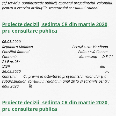
şef serviciu administraţie publică, aparatul preşedintelui raionului,
pentru a exercita atribuţiile secretarului consiliului raional
Proiecte decizii, sedinta CR din martie 2020,
pru consultare publica
06.03.2020
Republica Moldova Республика Молдова
Consiliul Raional Районный Совет
Cantemir Кантемир D E C I
Z I E nr.03/ -
XXVII din
26.03.2020 or.
Cantemir Cu privire la activitatea preşedintelui raionului şi a
subdiviziunilor consiliului raional în anul 2019 şi sarcinile pentru
anul 2020 În
Proiecte decizii, sedinta CR din martie 2020,
pru consultare publica