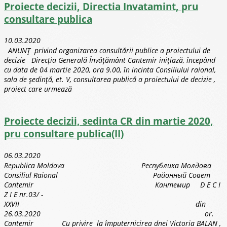
Proiecte decizii, Directia Invatamint, pru
consultare publica
10.03.2020
ANUNȚ privind organizarea consultării publice a proiectului de
decizie Direcția Generală Învățământ Cantemir inițiază, începând
cu data de 04 martie 2020, ora 9.00, în incinta Consiliului raional,
sala de ședință, et. V, consultarea publică a proiectului de decizie ,
proiect care urmează
Proiecte decizii, sedinta CR din martie 2020,
pru consultare publica(II)
06.03.2020
Republica Moldova Республика Молдова
Consiliul Raional Районный Совет
Cantemir Кантемир D E C I
Z I E nr.03/ -
XXVII din
26.03.2020 or.
Cantemir Cu privire la împuternicirea dnei Victoria BALAN ,