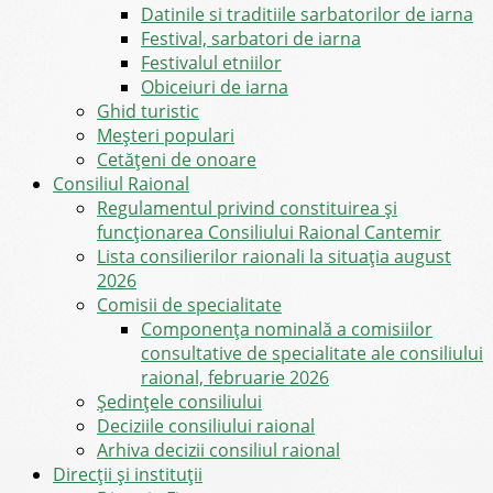
Datinile si traditiile sarbatorilor de iarna
Festival, sarbatori de iarna
Festivalul etniilor
Obiceiuri de iarna
Ghid turistic
Meşteri populari
Cetățeni de onoare
Consiliul Raional
Regulamentul privind constituirea şi
funcţionarea Consiliului Raional Cantemir
Lista consilierilor raionali la situația august
2026
Comisii de specialitate
Componența nominală a comisiilor
consultative de specialitate ale consiliului
raional, februarie 2026
Şedinţele consiliului
Deciziile consiliului raional
Arhiva decizii consiliul raional
Direcții și instituții