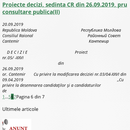
Proiecte decizi, sedinta CR din 26.09.2019, pru
consultare publica(II)
20.09.2019
Republica Moldova Республика Молдова
Consiliul Raional Районный Совет
Cantemir Кантемир
D E C I Z I E Proiect
nr.05/ -XXVI
din
26.09.2019
or. Cantemir Cu privire la modificarea deciziei nr.03/04-XXVI din
09.04.2019 ,,Cu
privire la desemnarea candidaţilor şi a candidaturilor
de
1
...
5
6
7
Pagina 6 din 7
Ultimele articole