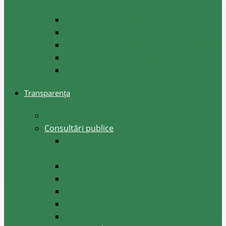
lângă CR Cantemir”
IMSP Centrul de Sanatate Cantemir
IMSP Centrul de Sanatate Baimaclia
IMSP Centrul de Sănătate Ciobalaccia
IMSP Centrul de Sănătate Cociulia
IMSP Centrul de Sănătate Gotesti
Transparența
Buget
Consultări publice
Norme de participare la procesul
decizional
Programul proiectelor de decizii
Persoana responsabilă
Lista părților interesate
Anunț inițiere consultări publice
Anunț organizare consultări publice