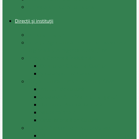
Arhiva decizii consiliul raional
Direcții și instituții
Direcţia Finanţe
Direcția Agricultură, Economie, Dezvoltare
Regională și Atragerea Investițiilor
Direcția Generală Învățământ
Centrul de Creație al Copiilor
Școala Sportivă Cantemir
Secția Cultura, Turism Tineret și Sport
Instituții de cultură
Școala de Arte ”Valeriu Hanganu”
Biblioteca Publică Raională
Muzee raionale
Casa Raională de Cultură
Instituții/ întreprinderi subordonate
ÎM ,,Biroul de produceri și proiectări pe