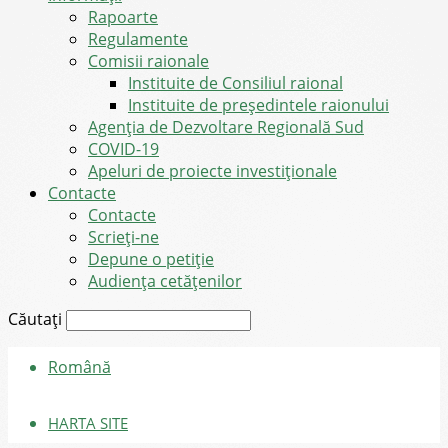
Rapoarte
Regulamente
Comisii raionale
Instituite de Consiliul raional
Instituite de președintele raionului
Agenția de Dezvoltare Regională Sud
COVID-19
Apeluri de proiecte investiționale
Contacte
Contacte
Scrieți-ne
Depune o petiție
Audiența cetățenilor
Căutați
Română
HARTA SITE