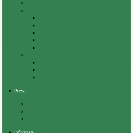
Hotărâri ale comisiilor raionale
Planificare
Strategii
Plan acțiuni la nivel raional
Instruiri
Graficul activităților de nivel raional
Programul de dezvoltare a raionului
Servicii acordate
Sociale
Urbanism si arhitectura
Taxe pentru servicii
Presa
Noutăţi
Anunţuri
Galerie foto
Informații