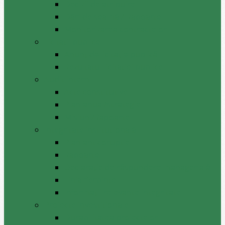
Decizii de atribuire
Dări de seamă / Rapoarte
Monitorizarea contractelor
Licitații publice
Anunț de licitație publică
Rezultatul licitației publice
Audit intern
Acte constitutive
Plan anual/strategie
Misiuni/Rapoarte
Integritate instituțională
Plan anticoruptie
Rapoarte
Declarație de răspundere managerială
Linia fierbinte
Informații relevante integritate
Proiecte investiționale
Durabilitatea proiectelor