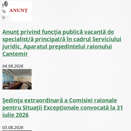
Anunț privind funcția publică vacantă de
specialist/ă principal/ă în cadrul Serviciului
juridic, Aparatul președintelui raionului
Cantemir
04.08.2026
Ședința extraordinară a Comisiei raionale
pentru Situații Excepționale convocată la 31
iulie 2026
03.08.2026