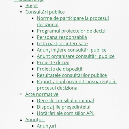
Buget
Consultări publice
Norme de participare la procesul
decizional
Programul proiectelor de decizii
Persoana responsabilă
Lista părților interesate
Anunț inițiere consultări publice
Anunț organizare consultări publice
Proiecte decizii
Proiecte de dispoziții
Rezultatele consultărilor publice
Raport anual privind transparenţa în
procesul decizional
Acte normative
Deciziile consiliului raional
Dispozițiile președintelui
Hotărâri ale comisiilor APL
Anunţuri
Anunţuri