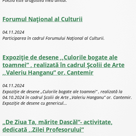
Poezia este dragostea mea dintâi.
Forumul Național al Culturii
04.11.2024
Participarea în cadrul Forumului Național al Culturii.
Expoziție de desene ,,Culorile bogate ale
toamnei” , realizată în cadrul Școlii de Arte
,,Valeriu Hanganu” or. Cantemir
04.11.2024
Expoziție de desene ,,Culorile bogate ale toamnei” , realizată la
04.10.2024 în cadrul Școlii de Arte ,,Valeriu Hanganu” or. Cantemir.
Expoziție de desene cu genericul...
„De Ziua Ta, mărite Dascăl”- activitate,
dedicată ,,Zilei Profesorului”