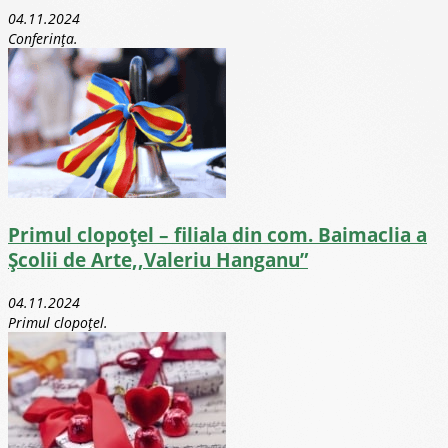
04.11.2024
Conferința.
Primul clopoțel – filiala din com. Baimaclia a
Școlii de Arte,,Valeriu Hanganu”
04.11.2024
Primul clopoțel.