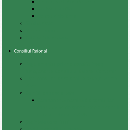
Festival, sarbatori de iarna
Festivalul etniilor
Obiceiuri de iarna
Ghid turistic
Meşteri populari
Cetățeni de onoare
Consiliul Raional
Regulamentul privind constituirea şi
funcţionarea Consiliului Raional Cantemir
Lista consilierilor raionali la situația 20 mai
2026
Comisii de specialitate
Componența nominală a comisiilor
consultative de specialitate ale consiliului
raional, februarie 2026
Şedinţele consiliului
Deciziile consiliului raional