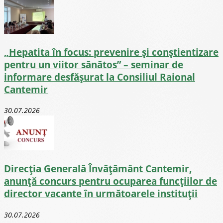
„Hepatita în focus: prevenire și conștientizare
pentru un viitor sănătos” – seminar de
informare desfășurat la Consiliul Raional
Cantemir
30.07.2026
Direcţia Generală Învăţământ Cantemir,
anunță concurs pentru ocuparea funcţiilor de
director vacante în următoarele instituții
30.07.2026