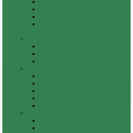
Proiecte decizii
Proiecte de dispoziții
Rezultatele consultărilor publice
Raport anual privind transparenţa în
procesul decizional
Acte normative
Deciziile consiliului raional
Dispozițiile președintelui
Hotărâri ale comisiilor APL
Anunţuri
Anunţuri
Locuri vacante
Concursuri/Rezultate
Instruiri
Şedinţele consiliului
Achiziții publice
Anunțuri de achiziții
Plan achiziții