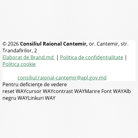
© 2026
Consiliul Raional Cantemir,
or. Cantemir, str.
Trandafirilor, 2
Toate drepturile rezervate
Elaborat de Brand.md
|
Politica de confidențialitate
|
Politica cookie
Tel.
(+373) 273-2-20-58
Email:
consiliul.raional-cantemir@apl.gov.md
Pentru deficiențe de vedere
reset WAY
cursor WAY
contrast WAY
Marire Font WAY
Alb
negru WAY
Linkuri WAY