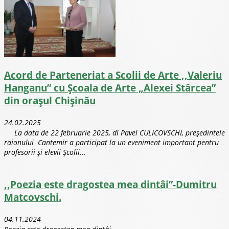
Acord de Parteneriat a Scolii de Arte ,,Valeriu
Hanganu” cu Școala de Arte „Alexei Stârcea”
din orașul Chișinău
24.02.2025
La data de 22 februarie 2025, dl Pavel CULICOVSCHI, președintele
raionului Cantemir a participat la un eveniment important pentru
profesorii și elevii Școlii...
,,Poezia este dragostea mea dintâi”-Dumitru
Matcovschi.
04.11.2024