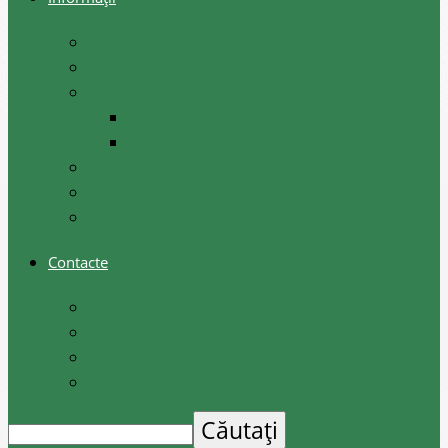
Rapoarte
Regulamente
Comisii raionale
Instituite de Consiliul raional
Instituite de președintele raionului
Agenția de Dezvoltare Regională Sud
COVID-19
Apeluri de proiecte investiționale
Contacte
Contacte
Scrieți-ne
Depune o petiție
Audiența cetățenilor