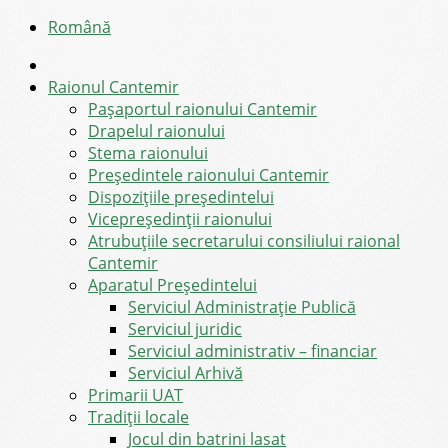
Română
Raionul Cantemir
Pașaportul raionului Cantemir
Drapelul raionului
Stema raionului
Preşedintele raionului Cantemir
Dispozițiile președintelui
Vicepreşedinţii raionului
Atrubuțiile secretarului consiliului raional
Cantemir
Aparatul Preşedintelui
Serviciul Administraţie Publică
Serviciul juridic
Serviciul administrativ – financiar
Serviciul Arhivă
Primarii UAT
Tradiții locale
Jocul din batrini lasat