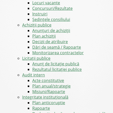
Locuri vacante
Concursuri/Rezultate
Instruiri
Şedinţele consiliului
Achiziții publice
Anunțuri de achiziții
Plan achiziții
Decizii de atribuire
Dări de seamă / Rapoarte
Monitorizarea contractelor
Licitații publice
Anunț de licitație publică
Rezultatul licitației publice
Audit intern
Acte constitutive
Plan anual/strategie
Misiuni/Rapoarte
Integritate instituțională
Plan anticoruptie
Rapoarte