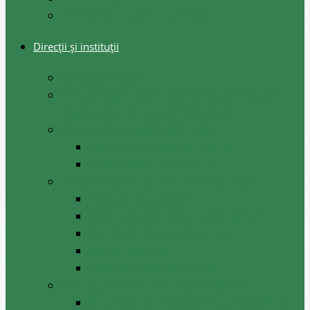
Arhiva decizii consiliul raional
Direcții și instituții
Direcţia Finanţe
Direcția Agricultură, Economie, Dezvoltare
Regională și Atragerea Investițiilor
Direcția Generală Învățământ
Centrul de Creație al Copiilor
Școala Sportivă Cantemir
Secția Cultura, Turism Tineret și Sport
Instituții de cultură
Școala de Arte ”Valeriu Hanganu”
Biblioteca Publică Raională
Muzee raionale
Casa Raională de Cultură
Instituții/ întreprinderi subordonate
ÎM ,,Biroul de produceri și proiectări pe