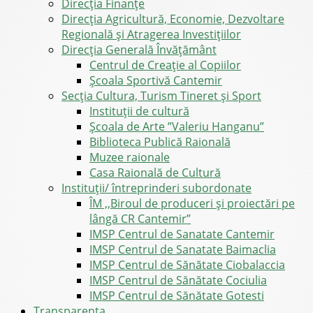
Direcţia Finanţe
Direcția Agricultură, Economie, Dezvoltare
Regională și Atragerea Investițiilor
Direcția Generală Învățământ
Centrul de Creație al Copiilor
Școala Sportivă Cantemir
Secția Cultura, Turism Tineret și Sport
Instituții de cultură
Școala de Arte ”Valeriu Hanganu”
Biblioteca Publică Raională
Muzee raionale
Casa Raională de Cultură
Instituții/ întreprinderi subordonate
ÎM ,,Biroul de produceri și proiectări pe
lângă CR Cantemir”
IMSP Centrul de Sanatate Cantemir
IMSP Centrul de Sanatate Baimaclia
IMSP Centrul de Sănătate Ciobalaccia
IMSP Centrul de Sănătate Cociulia
IMSP Centrul de Sănătate Gotesti
Transparența