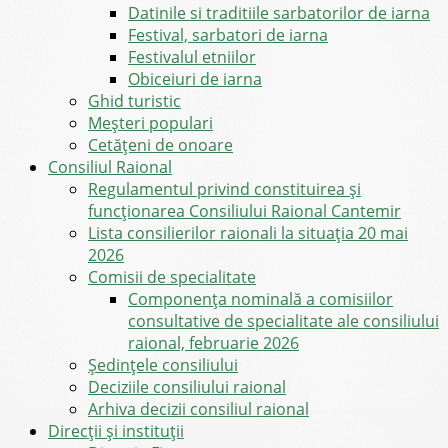
Datinile si traditiile sarbatorilor de iarna
Festival, sarbatori de iarna
Festivalul etniilor
Obiceiuri de iarna
Ghid turistic
Meşteri populari
Cetățeni de onoare
Consiliul Raional
Regulamentul privind constituirea şi
funcţionarea Consiliului Raional Cantemir
Lista consilierilor raionali la situația 20 mai
2026
Comisii de specialitate
Componența nominală a comisiilor
consultative de specialitate ale consiliului
raional, februarie 2026
Şedinţele consiliului
Deciziile consiliului raional
Arhiva decizii consiliul raional
Direcții și instituții