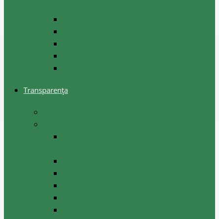
lângă CR Cantemir”
IMSP Centrul de Sanatate Cantemir
IMSP Centrul de Sanatate Baimaclia
IMSP Centrul de Sănătate Ciobalaccia
IMSP Centrul de Sănătate Cociulia
IMSP Centrul de Sănătate Gotesti
Transparența
Buget
Consultări publice
Norme de participare la procesul
decizional
Programul proiectelor de decizii
Persoana responsabilă
Lista părților interesate
Anunț inițiere consultări publice
Anunț organizare consultări publice