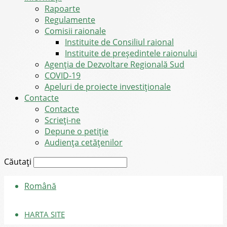
Rapoarte
Regulamente
Comisii raionale
Instituite de Consiliul raional
Instituite de președintele raionului
Agenția de Dezvoltare Regională Sud
COVID-19
Apeluri de proiecte investiționale
Contacte
Contacte
Scrieți-ne
Depune o petiție
Audiența cetățenilor
Căutați
Română
HARTA SITE