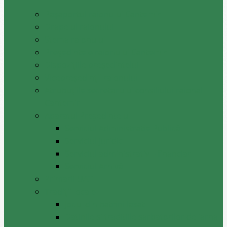
Pașaportul raionului Cantemir
Drapelul raionului
Stema raionului
Preşedintele raionului Cantemir
Dispozițiile președintelui
Vicepreşedinţii raionului
Atrubuțiile secretarului consiliului raional
Cantemir
Aparatul Preşedintelui
Serviciul Administraţie Publică
Serviciul juridic
Serviciul administrativ – financiar
Serviciul Arhivă
Primarii UAT
Tradiții locale
Jocul din batrini lasat
Datinile si traditiile sarbatorilor de iarna