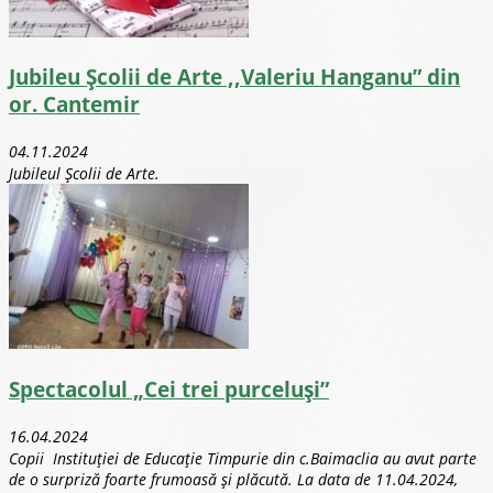
Jubileu Școlii de Arte ,,Valeriu Hanganu” din
or. Cantemir
04.11.2024
Jubileul Școlii de Arte.
Spectacolul „Cei trei purceluși”
16.04.2024
Copii Instituției de Educație Timpurie din c.Baimaclia au avut parte
de o surpriză foarte frumoasă și plăcută. La data de 11.04.2024,