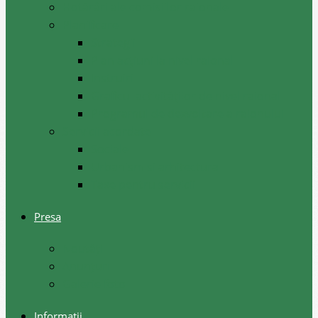
Hotărâri ale comisiilor raionale
Planificare
Strategii
Plan acțiuni la nivel raional
Instruiri
Graficul activităților de nivel raional
Programul de dezvoltare a raionului
Servicii acordate
Sociale
Urbanism si arhitectura
Taxe pentru servicii
Presa
Noutăţi
Anunţuri
Galerie foto
Informații