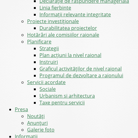
Declarație de răspundere managerială
Linia fierbinte
Informații relevante integritate
Proiecte investiționale
Durabilitatea proiectelor
Hotărâri ale comisiilor raionale
Planificare
Strategii
Plan acțiuni la nivel raional
Instruiri
Graficul activităților de nivel raional
Programul de dezvoltare a raionului
Servicii acordate
Sociale
Urbanism si arhitectura
Taxe pentru servicii
Presa
Noutăţi
Anunţuri
Galerie foto
Informații