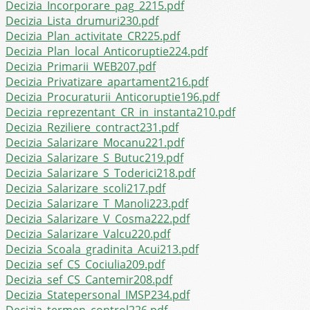
Decizia_Incorporare_pag_2215.pdf
Decizia_Lista_drumuri230.pdf
Decizia_Plan_activitate_CR225.pdf
Decizia_Plan_local_Anticoruptie224.pdf
Decizia_Primarii_WEB207.pdf
Decizia_Privatizare_apartament216.pdf
Decizia_Procuraturii_Anticoruptie196.pdf
Decizia_reprezentant_CR_in_instanta210.pdf
Decizia_Reziliere_contract231.pdf
Decizia_Salarizare_Mocanu221.pdf
Decizia_Salarizare_S_Butuc219.pdf
Decizia_Salarizare_S_Toderici218.pdf
Decizia_Salarizare_scoli217.pdf
Decizia_Salarizare_T_Manoli223.pdf
Decizia_Salarizare_V_Cosma222.pdf
Decizia_Salarizare_Valcu220.pdf
Decizia_Scoala_gradinita_Acui213.pdf
Decizia_sef_CS_Cociulia209.pdf
Decizia_sef_CS_Cantemir208.pdf
Decizia_Statepersonal_IMSP234.pdf
Decizia_termen_control226.pdf