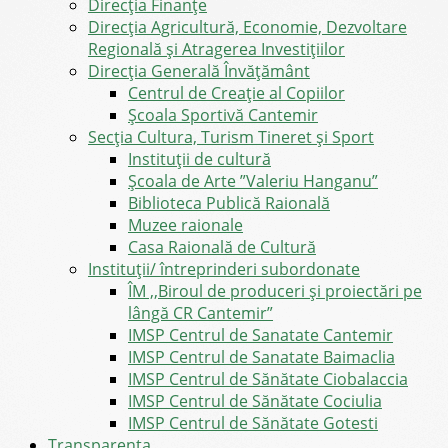
Direcţia Finanţe
Direcția Agricultură, Economie, Dezvoltare
Regională și Atragerea Investițiilor
Direcția Generală Învățământ
Centrul de Creație al Copiilor
Școala Sportivă Cantemir
Secția Cultura, Turism Tineret și Sport
Instituții de cultură
Școala de Arte ”Valeriu Hanganu”
Biblioteca Publică Raională
Muzee raionale
Casa Raională de Cultură
Instituții/ întreprinderi subordonate
ÎM ,,Biroul de produceri și proiectări pe
lângă CR Cantemir”
IMSP Centrul de Sanatate Cantemir
IMSP Centrul de Sanatate Baimaclia
IMSP Centrul de Sănătate Ciobalaccia
IMSP Centrul de Sănătate Cociulia
IMSP Centrul de Sănătate Gotesti
Transparența