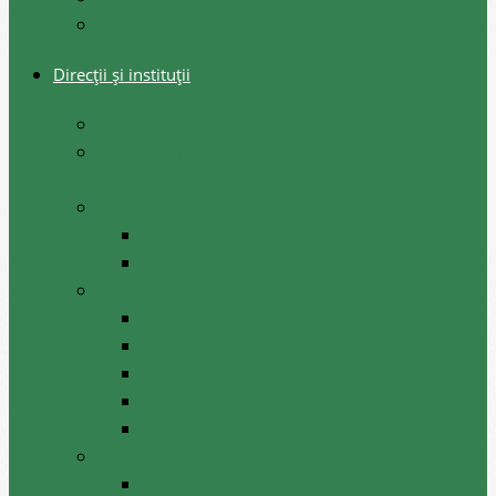
Arhiva decizii consiliul raional
Direcții și instituții
Direcţia Finanţe
Direcția Agricultură, Economie, Dezvoltare
Regională și Atragerea Investițiilor
Direcția Generală Învățământ
Centrul de Creație al Copiilor
Școala Sportivă Cantemir
Secția Cultura, Turism Tineret și Sport
Instituții de cultură
Școala de Arte ”Valeriu Hanganu”
Biblioteca Publică Raională
Muzee raionale
Casa Raională de Cultură
Instituții/ întreprinderi subordonate
ÎM ,,Biroul de produceri și proiectări pe