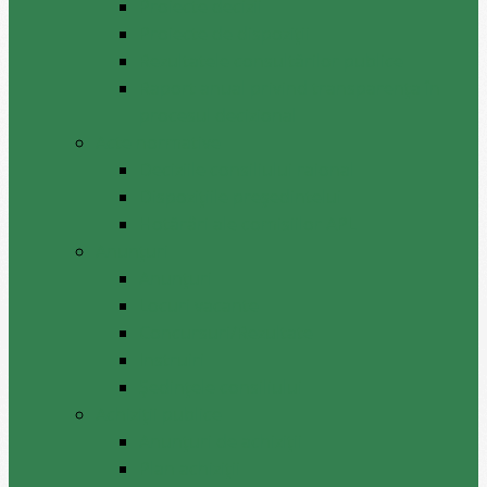
Proiecte decizii
Proiecte de dispoziții
Rezultatele consultărilor publice
Raport anual privind transparenţa în
procesul decizional
Acte normative
Deciziile consiliului raional
Dispozițiile președintelui
Hotărâri ale comisiilor APL
Anunţuri
Anunţuri
Locuri vacante
Concursuri/Rezultate
Instruiri
Şedinţele consiliului
Achiziții publice
Anunțuri de achiziții
Plan achiziții