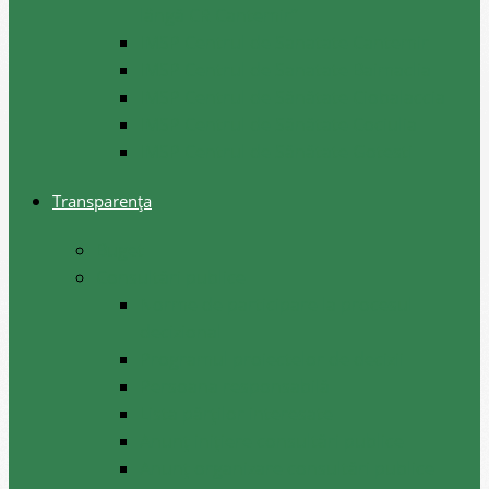
lângă CR Cantemir”
IMSP Centrul de Sanatate Cantemir
IMSP Centrul de Sanatate Baimaclia
IMSP Centrul de Sănătate Ciobalaccia
IMSP Centrul de Sănătate Cociulia
IMSP Centrul de Sănătate Gotesti
Transparența
Buget
Consultări publice
Norme de participare la procesul
decizional
Programul proiectelor de decizii
Persoana responsabilă
Lista părților interesate
Anunț inițiere consultări publice
Anunț organizare consultări publice