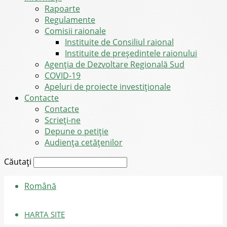
Rapoarte
Regulamente
Comisii raionale
Instituite de Consiliul raional
Instituite de președintele raionului
Agenția de Dezvoltare Regională Sud
COVID-19
Apeluri de proiecte investiționale
Contacte
Contacte
Scrieți-ne
Depune o petiție
Audiența cetățenilor
Căutați
Română
HARTA SITE