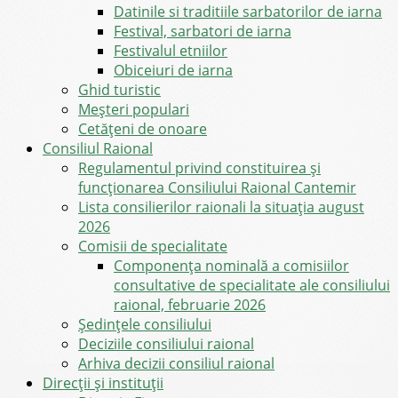
Datinile si traditiile sarbatorilor de iarna
Festival, sarbatori de iarna
Festivalul etniilor
Obiceiuri de iarna
Ghid turistic
Meşteri populari
Cetățeni de onoare
Consiliul Raional
Regulamentul privind constituirea şi
funcţionarea Consiliului Raional Cantemir
Lista consilierilor raionali la situația august
2026
Comisii de specialitate
Componența nominală a comisiilor
consultative de specialitate ale consiliului
raional, februarie 2026
Şedinţele consiliului
Deciziile consiliului raional
Arhiva decizii consiliul raional
Direcții și instituții