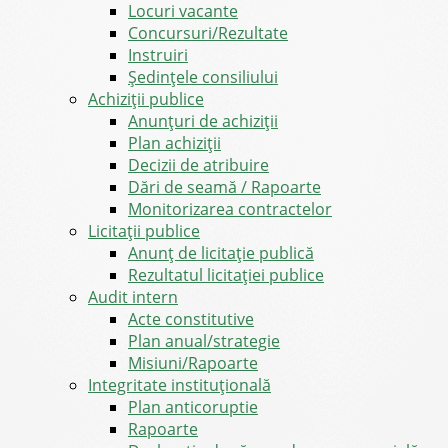
Locuri vacante
Concursuri/Rezultate
Instruiri
Şedinţele consiliului
Achiziții publice
Anunțuri de achiziții
Plan achiziții
Decizii de atribuire
Dări de seamă / Rapoarte
Monitorizarea contractelor
Licitații publice
Anunț de licitație publică
Rezultatul licitației publice
Audit intern
Acte constitutive
Plan anual/strategie
Misiuni/Rapoarte
Integritate instituțională
Plan anticoruptie
Rapoarte