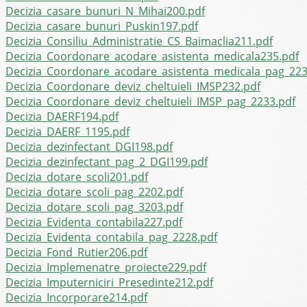
Decizia_casare_bunuri_N_Mihai200.pdf
Decizia_casare_bunuri_Puskin197.pdf
Decizia_Consiliu_Administratie_CS_Baimaclia211.pdf
Decizia_Coordonare_acodare_asistenta_medicala235.pdf
Decizia_Coordonare_acodare_asistenta_medicala_pag_223
Decizia_Coordonare_deviz_cheltuieli_IMSP232.pdf
Decizia_Coordonare_deviz_cheltuieli_IMSP_pag_2233.pdf
Decizia_DAERF194.pdf
Decizia_DAERF_1195.pdf
Decizia_dezinfectant_DGI198.pdf
Decizia_dezinfectant_pag_2_DGI199.pdf
Decizia_dotare_scoli201.pdf
Decizia_dotare_scoli_pag_2202.pdf
Decizia_dotare_scoli_pag_3203.pdf
Decizia_Evidenta_contabila227.pdf
Decizia_Evidenta_contabila_pag_2228.pdf
Decizia_Fond_Rutier206.pdf
Decizia_Implemenatre_proiecte229.pdf
Decizia_Imputerniciri_Presedinte212.pdf
Decizia_Incorporare214.pdf