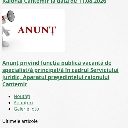
Raional Cantemir la data de 11.08.2026
Anunț privind funcția publică vacantă de
specialist/ă principal/ă în cadrul Serviciului
juridic, Aparatul președintelui raionului
Cantemir
Noutăţi
Anunţuri
Galerie foto
Ultimele articole