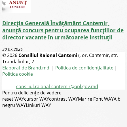
Direcţia Generală Învăţământ Cantemir,
anunță concurs pentru ocuparea funcţiilor de
director vacante în următoarele instituții
30.07.2026
© 2026
Consiliul Raional Cantemir,
or. Cantemir, str.
Trandafirilor, 2
Toate drepturile rezervate
Elaborat de Brand.md
|
Politica de confidențialitate
|
Politica cookie
Tel.
(+373) 273-2-20-58
Email:
consiliul.raional-cantemir@apl.gov.md
Pentru deficiențe de vedere
reset WAY
cursor WAY
contrast WAY
Marire Font WAY
Alb
negru WAY
Linkuri WAY