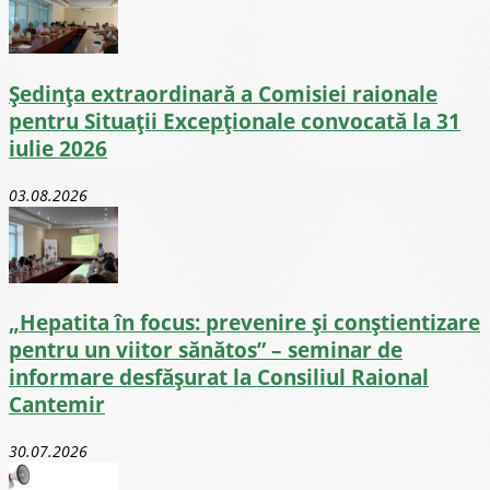
Ședința extraordinară a Comisiei raionale
pentru Situații Excepționale convocată la 31
iulie 2026
03.08.2026
„Hepatita în focus: prevenire și conștientizare
pentru un viitor sănătos” – seminar de
informare desfășurat la Consiliul Raional
Cantemir
30.07.2026