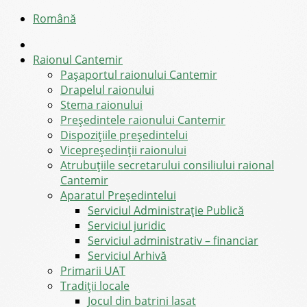
Română
Raionul Cantemir
Pașaportul raionului Cantemir
Drapelul raionului
Stema raionului
Preşedintele raionului Cantemir
Dispozițiile președintelui
Vicepreşedinţii raionului
Atrubuțiile secretarului consiliului raional
Cantemir
Aparatul Preşedintelui
Serviciul Administraţie Publică
Serviciul juridic
Serviciul administrativ – financiar
Serviciul Arhivă
Primarii UAT
Tradiții locale
Jocul din batrini lasat