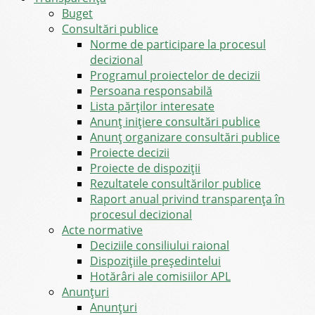
Buget
Consultări publice
Norme de participare la procesul
decizional
Programul proiectelor de decizii
Persoana responsabilă
Lista părților interesate
Anunț inițiere consultări publice
Anunț organizare consultări publice
Proiecte decizii
Proiecte de dispoziții
Rezultatele consultărilor publice
Raport anual privind transparenţa în
procesul decizional
Acte normative
Deciziile consiliului raional
Dispozițiile președintelui
Hotărâri ale comisiilor APL
Anunţuri
Anunţuri