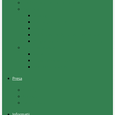
Hotărâri ale comisiilor raionale
Planificare
Strategii
Plan acțiuni la nivel raional
Instruiri
Graficul activităților de nivel raional
Programul de dezvoltare a raionului
Servicii acordate
Sociale
Urbanism si arhitectura
Taxe pentru servicii
Presa
Noutăţi
Anunţuri
Galerie foto
Informații