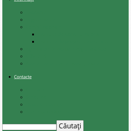
Rapoarte
Regulamente
Comisii raionale
Instituite de Consiliul raional
Instituite de președintele raionului
Agenția de Dezvoltare Regională Sud
COVID-19
Apeluri de proiecte investiționale
Contacte
Contacte
Scrieți-ne
Depune o petiție
Audiența cetățenilor