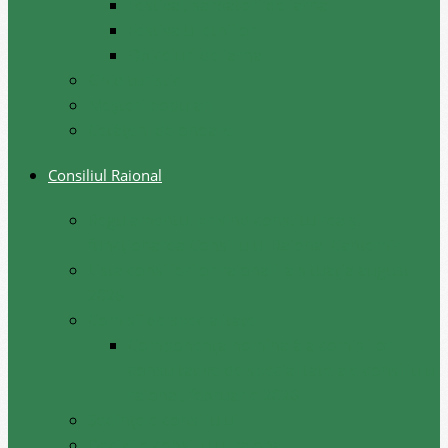
Festival, sarbatori de iarna
Festivalul etniilor
Obiceiuri de iarna
Ghid turistic
Meşteri populari
Cetățeni de onoare
Consiliul Raional
Regulamentul privind constituirea şi
funcţionarea Consiliului Raional Cantemir
Lista consilierilor raionali la situația august
2026
Comisii de specialitate
Componența nominală a comisiilor
consultative de specialitate ale consiliului
raional, februarie 2026
Şedinţele consiliului
Deciziile consiliului raional