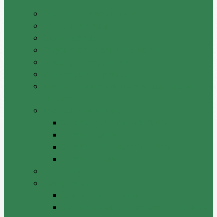
Pașaportul raionului Cantemir
Drapelul raionului
Stema raionului
Preşedintele raionului Cantemir
Dispozițiile președintelui
Vicepreşedinţii raionului
Atrubuțiile secretarului consiliului raional
Cantemir
Aparatul Preşedintelui
Serviciul Administraţie Publică
Serviciul juridic
Serviciul administrativ – financiar
Serviciul Arhivă
Primarii UAT
Tradiții locale
Jocul din batrini lasat
Datinile si traditiile sarbatorilor de iarna