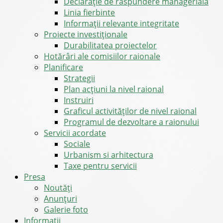
Declarație de răspundere managerială
Linia fierbinte
Informații relevante integritate
Proiecte investiționale
Durabilitatea proiectelor
Hotărâri ale comisiilor raionale
Planificare
Strategii
Plan acțiuni la nivel raional
Instruiri
Graficul activităților de nivel raional
Programul de dezvoltare a raionului
Servicii acordate
Sociale
Urbanism si arhitectura
Taxe pentru servicii
Presa
Noutăţi
Anunţuri
Galerie foto
Informații