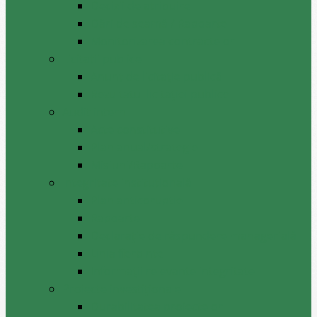
Decizii de atribuire
Dări de seamă / Rapoarte
Monitorizarea contractelor
Licitații publice
Anunț de licitație publică
Rezultatul licitației publice
Audit intern
Acte constitutive
Plan anual/strategie
Misiuni/Rapoarte
Integritate instituțională
Plan anticoruptie
Rapoarte
Declarație de răspundere managerială
Linia fierbinte
Informații relevante integritate
Proiecte investiționale
Durabilitatea proiectelor