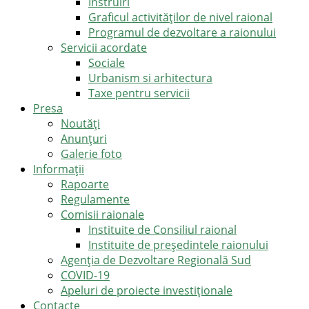
Instruiri
Graficul activităților de nivel raional
Programul de dezvoltare a raionului
Servicii acordate
Sociale
Urbanism si arhitectura
Taxe pentru servicii
Presa
Noutăţi
Anunţuri
Galerie foto
Informații
Rapoarte
Regulamente
Comisii raionale
Instituite de Consiliul raional
Instituite de președintele raionului
Agenția de Dezvoltare Regională Sud
COVID-19
Apeluri de proiecte investiționale
Contacte