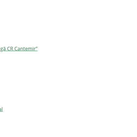
ângă CR Cantemir”
al