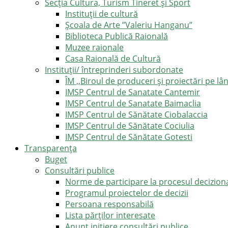
Secția Cultura, Turism Tineret și Sport
Instituții de cultură
Școala de Arte ”Valeriu Hanganu”
Biblioteca Publică Raională
Muzee raionale
Casa Raională de Cultură
Instituții/ întreprinderi subordonate
ÎM ,,Biroul de produceri și proiectări pe l
IMSP Centrul de Sanatate Cantemir
IMSP Centrul de Sanatate Baimaclia
IMSP Centrul de Sănătate Ciobalaccia
IMSP Centrul de Sănătate Cociulia
IMSP Centrul de Sănătate Gotesti
Transparența
Buget
Consultări publice
Norme de participare la procesul decizion
Programul proiectelor de decizii
Persoana responsabilă
Lista părților interesate
Anunț inițiere consultări publice