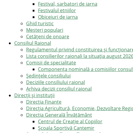
Festival, sarbatori de iarna
Festivalul etniilor
Obiceiuri de iarna
Ghid turistic
Meşteri populari
Cetățeni de onoare
Consiliul Raional
Regulamentul privind constituirea şi funcţionar
Lista consilierilor raionali la situația august 202
Comisii de specialitate
Componența nominală a comisiilor consultat
Şedinţele consiliului
Deciziile consiliului raional
Arhiva decizii consiliul raional
Direcții și instituții
Direcţia Finanţe
Direcția Agricultură, Economie, Dezvoltare Region
Direcția Generală Învățământ
Centrul de Creație al Copiilor
Școala Sportivă Cantemir