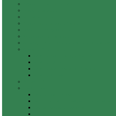
Pașaportul raionului Cantemir
Drapelul raionului
Stema raionului
Preşedintele raionului Cantemir
Dispozițiile președintelui
Vicepreşedinţii raionului
Atrubuțiile secretarului consiliului raional Cant
Aparatul Preşedintelui
Serviciul Administraţie Publică
Serviciul juridic
Serviciul administrativ – financiar
Serviciul Arhivă
Primarii UAT
Tradiții locale
Jocul din batrini lasat
Datinile si traditiile sarbatorilor de iarna
Festival, sarbatori de iarna
Festivalul etniilor