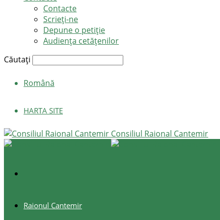
Contacte
Scrieți-ne
Depune o petiție
Audiența cetățenilor
Căutați
Română
HARTA SITE
Consiliul Raional Cantemir
Raionul Cantemir