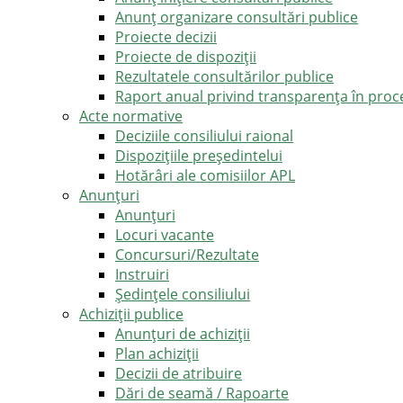
Anunț organizare consultări publice
Proiecte decizii
Proiecte de dispoziții
Rezultatele consultărilor publice
Raport anual privind transparenţa în proce
Acte normative
Deciziile consiliului raional
Dispozițiile președintelui
Hotărâri ale comisiilor APL
Anunţuri
Anunţuri
Locuri vacante
Concursuri/Rezultate
Instruiri
Şedinţele consiliului
Achiziții publice
Anunțuri de achiziții
Plan achiziții
Decizii de atribuire
Dări de seamă / Rapoarte