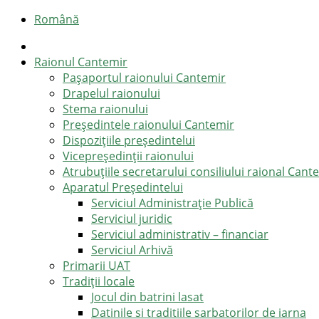
Română
Raionul Cantemir
Pașaportul raionului Cantemir
Drapelul raionului
Stema raionului
Preşedintele raionului Cantemir
Dispozițiile președintelui
Vicepreşedinţii raionului
Atrubuțiile secretarului consiliului raional Cant
Aparatul Preşedintelui
Serviciul Administraţie Publică
Serviciul juridic
Serviciul administrativ – financiar
Serviciul Arhivă
Primarii UAT
Tradiții locale
Jocul din batrini lasat
Datinile si traditiile sarbatorilor de iarna