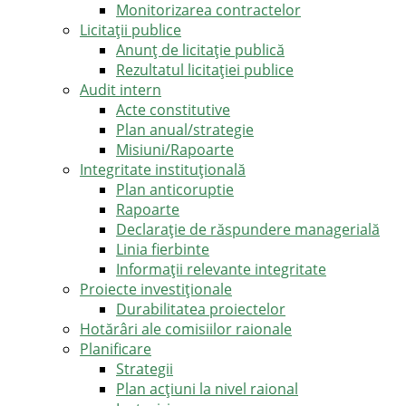
Monitorizarea contractelor
Licitații publice
Anunț de licitație publică
Rezultatul licitației publice
Audit intern
Acte constitutive
Plan anual/strategie
Misiuni/Rapoarte
Integritate instituțională
Plan anticoruptie
Rapoarte
Declarație de răspundere managerială
Linia fierbinte
Informații relevante integritate
Proiecte investiționale
Durabilitatea proiectelor
Hotărâri ale comisiilor raionale
Planificare
Strategii
Plan acțiuni la nivel raional