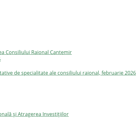
ea Consiliului Raional Cantemir
6
ive de specialitate ale consiliului raional, februarie 2026
ală și Atragerea Investițiilor