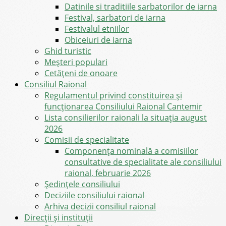
Datinile si traditiile sarbatorilor de iarna
Festival, sarbatori de iarna
Festivalul etniilor
Obiceiuri de iarna
Ghid turistic
Meşteri populari
Cetățeni de onoare
Consiliul Raional
Regulamentul privind constituirea şi
funcţionarea Consiliului Raional Cantemir
Lista consilierilor raionali la situația august
2026
Comisii de specialitate
Componența nominală a comisiilor
consultative de specialitate ale consiliului
raional, februarie 2026
Şedinţele consiliului
Deciziile consiliului raional
Arhiva decizii consiliul raional
Direcții și instituții