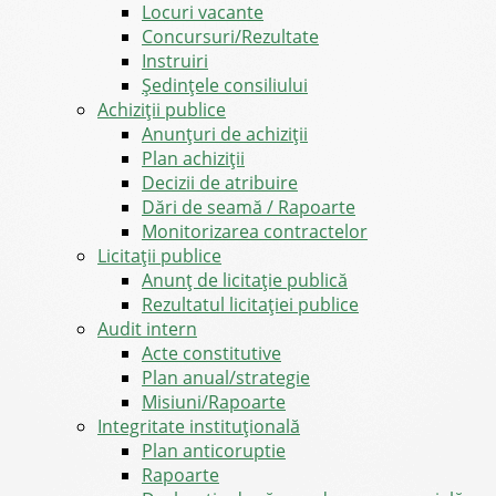
Locuri vacante
Concursuri/Rezultate
Instruiri
Şedinţele consiliului
Achiziții publice
Anunțuri de achiziții
Plan achiziții
Decizii de atribuire
Dări de seamă / Rapoarte
Monitorizarea contractelor
Licitații publice
Anunț de licitație publică
Rezultatul licitației publice
Audit intern
Acte constitutive
Plan anual/strategie
Misiuni/Rapoarte
Integritate instituțională
Plan anticoruptie
Rapoarte