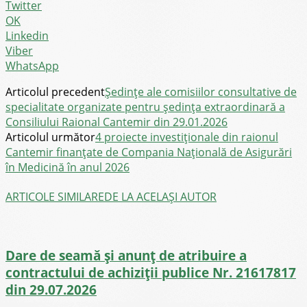
Twitter
OK
Linkedin
Viber
WhatsApp
Articolul precedent
Ședințe ale comisiilor consultative de
specialitate organizate pentru ședința extraordinară a
Consiliului Raional Cantemir din 29.01.2026
Articolul următor
4 proiecte investiționale din raionul
Cantemir finanțate de Compania Națională de Asigurări
în Medicină în anul 2026
ARTICOLE SIMILARE
DE LA ACELAȘI AUTOR
Dare de seamă și anunț de atribuire a
contractului de achiziții publice Nr. 21617817
din 29.07.2026