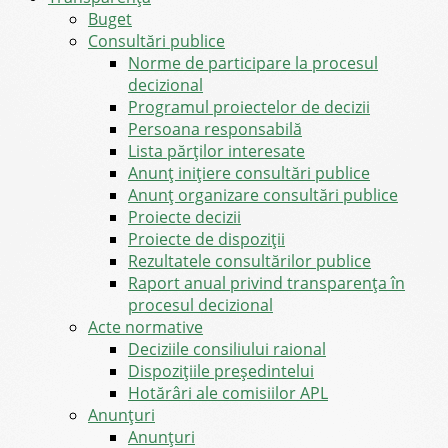
Buget
Consultări publice
Norme de participare la procesul
decizional
Programul proiectelor de decizii
Persoana responsabilă
Lista părților interesate
Anunț inițiere consultări publice
Anunț organizare consultări publice
Proiecte decizii
Proiecte de dispoziții
Rezultatele consultărilor publice
Raport anual privind transparenţa în
procesul decizional
Acte normative
Deciziile consiliului raional
Dispozițiile președintelui
Hotărâri ale comisiilor APL
Anunţuri
Anunţuri