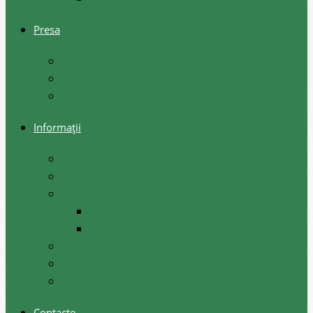
Presa
Noutăţi
Anunţuri
Galerie foto
Informații
Rapoarte
Regulamente
Comisii raionale
Instituite de Consiliul raional
Instituite de președintele raionului
Agenția de Dezvoltare Regională Sud
COVID-19
Apeluri de proiecte investiționale
Contacte