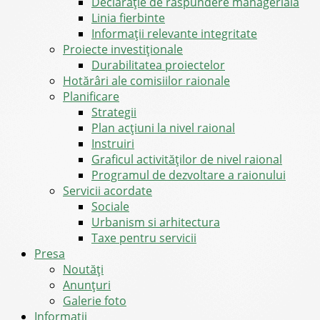
Declarație de răspundere managerială
Linia fierbinte
Informații relevante integritate
Proiecte investiționale
Durabilitatea proiectelor
Hotărâri ale comisiilor raionale
Planificare
Strategii
Plan acțiuni la nivel raional
Instruiri
Graficul activităților de nivel raional
Programul de dezvoltare a raionului
Servicii acordate
Sociale
Urbanism si arhitectura
Taxe pentru servicii
Presa
Noutăţi
Anunţuri
Galerie foto
Informații