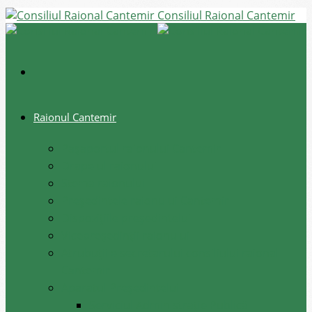
Consiliul Raional Cantemir
Raionul Cantemir
Pașaportul raionului Cantemir
Drapelul raionului
Stema raionului
Preşedintele raionului Cantemir
Dispozițiile președintelui
Vicepreşedinţii raionului
Atrubuțiile secretarului consiliului raional
Cantemir
Aparatul Preşedintelui
Serviciul Administraţie Publică