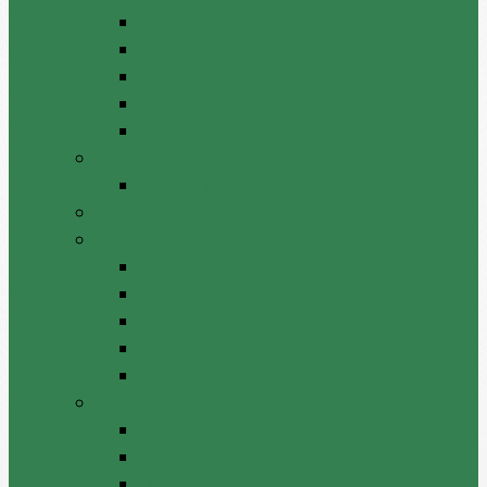
Plan anticoruptie
Rapoarte
Declarație de răspundere managerială
Linia fierbinte
Informații relevante integritate
Proiecte investiționale
Durabilitatea proiectelor
Hotărâri ale comisiilor raionale
Planificare
Strategii
Plan acțiuni la nivel raional
Instruiri
Graficul activităților de nivel raional
Programul de dezvoltare a raionului
Servicii acordate
Sociale
Urbanism si arhitectura
Taxe pentru servicii