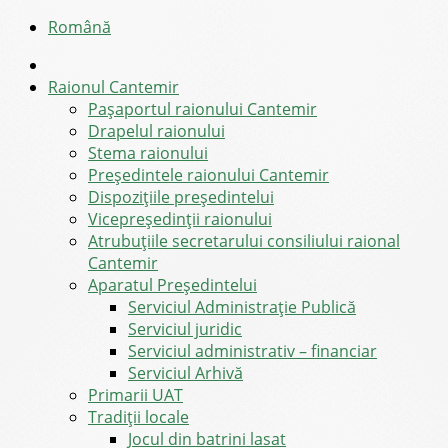
Română
Raionul Cantemir
Pașaportul raionului Cantemir
Drapelul raionului
Stema raionului
Preşedintele raionului Cantemir
Dispozițiile președintelui
Vicepreşedinţii raionului
Atrubuțiile secretarului consiliului raional
Cantemir
Aparatul Preşedintelui
Serviciul Administraţie Publică
Serviciul juridic
Serviciul administrativ – financiar
Serviciul Arhivă
Primarii UAT
Tradiții locale
Jocul din batrini lasat