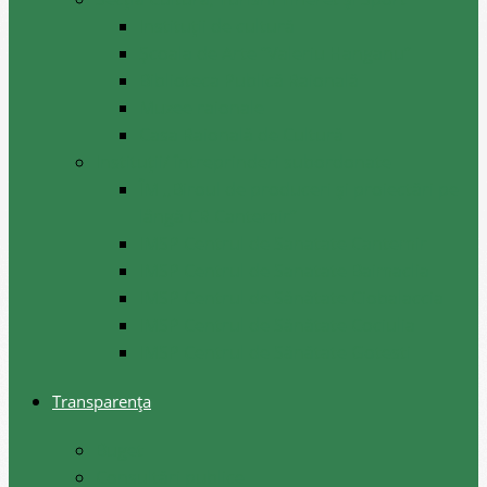
Instituții de cultură
Școala de Arte ”Valeriu Hanganu”
Biblioteca Publică Raională
Muzee raionale
Casa Raională de Cultură
Instituții/ întreprinderi subordonate
ÎM ,,Biroul de produceri și proiectări pe
lângă CR Cantemir”
IMSP Centrul de Sanatate Cantemir
IMSP Centrul de Sanatate Baimaclia
IMSP Centrul de Sănătate Ciobalaccia
IMSP Centrul de Sănătate Cociulia
IMSP Centrul de Sănătate Gotesti
Transparența
Buget
Consultări publice