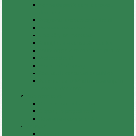
Norme de participare la procesul
decizional
Programul proiectelor de decizii
Persoana responsabilă
Lista părților interesate
Anunț inițiere consultări publice
Anunț organizare consultări publice
Proiecte decizii
Proiecte de dispoziții
Rezultatele consultărilor publice
Raport anual privind transparenţa în
procesul decizional
Acte normative
Deciziile consiliului raional
Dispozițiile președintelui
Hotărâri ale comisiilor APL
Anunţuri
Anunţuri