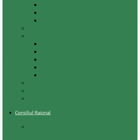
Serviciul juridic
Serviciul administrativ – financiar
Serviciul Arhivă
Primarii UAT
Tradiții locale
Jocul din batrini lasat
Datinile si traditiile sarbatorilor de iarna
Festival, sarbatori de iarna
Festivalul etniilor
Obiceiuri de iarna
Ghid turistic
Meşteri populari
Cetățeni de onoare
Consiliul Raional
Regulamentul privind constituirea şi
funcţionarea Consiliului Raional Cantemir