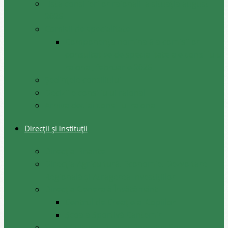
Lista consilierilor raionali la situația august
2026
Comisii de specialitate
Componența nominală a comisiilor
consultative de specialitate ale consiliului
raional, februarie 2026
Şedinţele consiliului
Deciziile consiliului raional
Arhiva decizii consiliul raional
Direcții și instituții
Direcţia Finanţe
Direcția Agricultură, Economie, Dezvoltare
Regională și Atragerea Investițiilor
Direcția Generală Învățământ
Centrul de Creație al Copiilor
Școala Sportivă Cantemir
Secția Cultura, Turism Tineret și Sport