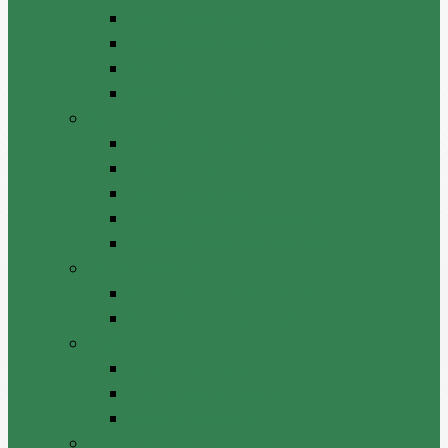
Locuri vacante
Concursuri/Rezultate
Instruiri
Şedinţele consiliului
Achiziții publice
Anunțuri de achiziții
Plan achiziții
Decizii de atribuire
Dări de seamă / Rapoarte
Monitorizarea contractelor
Licitații publice
Anunț de licitație publică
Rezultatul licitației publice
Audit intern
Acte constitutive
Plan anual/strategie
Misiuni/Rapoarte
Integritate instituțională