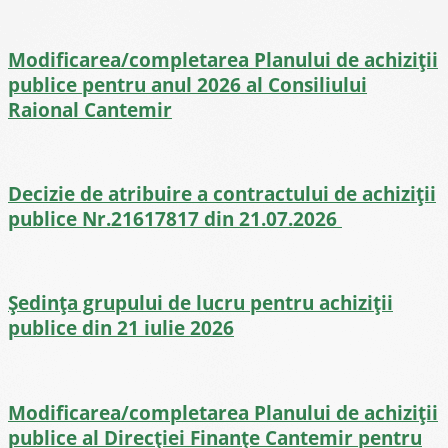
Modificarea/completarea Planului de achiziții
publice pentru anul 2026 al Consiliului
Raional Cantemir
Decizie de atribuire a contractului de achiziții
publice Nr.21617817 din 21.07.2026
Ședința grupului de lucru pentru achiziții
publice din 21 iulie 2026
Modificarea/completarea Planului de achiziții
publice al Direcției Finanțe Cantemir pentru