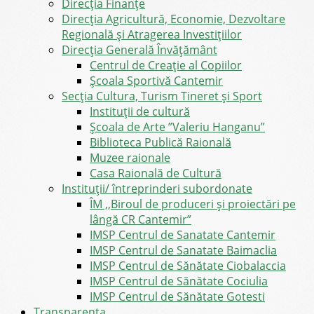
Direcţia Finanţe
Direcția Agricultură, Economie, Dezvoltare
Regională și Atragerea Investițiilor
Direcția Generală Învățământ
Centrul de Creație al Copiilor
Școala Sportivă Cantemir
Secția Cultura, Turism Tineret și Sport
Instituții de cultură
Școala de Arte ”Valeriu Hanganu”
Biblioteca Publică Raională
Muzee raionale
Casa Raională de Cultură
Instituții/ întreprinderi subordonate
ÎM ,,Biroul de produceri și proiectări pe
lângă CR Cantemir”
IMSP Centrul de Sanatate Cantemir
IMSP Centrul de Sanatate Baimaclia
IMSP Centrul de Sănătate Ciobalaccia
IMSP Centrul de Sănătate Cociulia
IMSP Centrul de Sănătate Gotesti
Transparența