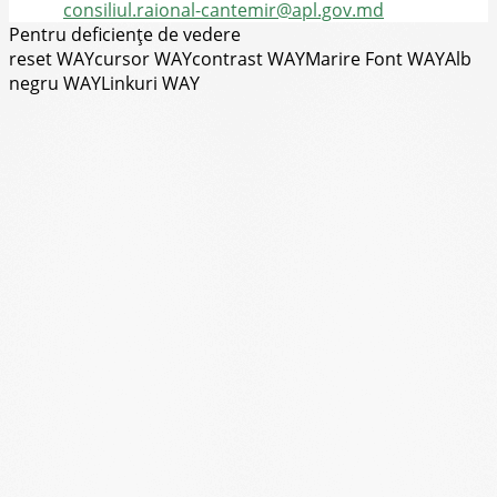
Email:
consiliul.raional-cantemir@apl.gov.md
Pentru deficiențe de vedere
reset WAY
cursor WAY
contrast WAY
Marire Font WAY
Alb
negru WAY
Linkuri WAY