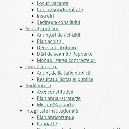
Locuri vacante
Concursuri/Rezultate
Instruiri
Şedinţele consiliului
Achiziții publice
Anunțuri de achiziții
Plan achiziții
Decizii de atribuire
Dări de seamă / Rapoarte
Monitorizarea contractelor
Licitații publice
Anunț de licitație publică
Rezultatul licitației publice
Audit intern
Acte constitutive
Plan anual/strategie
Misiuni/Rapoarte
Integritate instituțională
Plan anticoruptie
Rapoarte