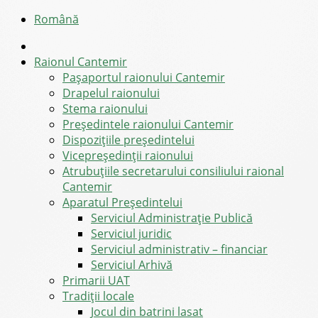
Română
Raionul Cantemir
Pașaportul raionului Cantemir
Drapelul raionului
Stema raionului
Preşedintele raionului Cantemir
Dispozițiile președintelui
Vicepreşedinţii raionului
Atrubuțiile secretarului consiliului raional
Cantemir
Aparatul Preşedintelui
Serviciul Administraţie Publică
Serviciul juridic
Serviciul administrativ – financiar
Serviciul Arhivă
Primarii UAT
Tradiții locale
Jocul din batrini lasat