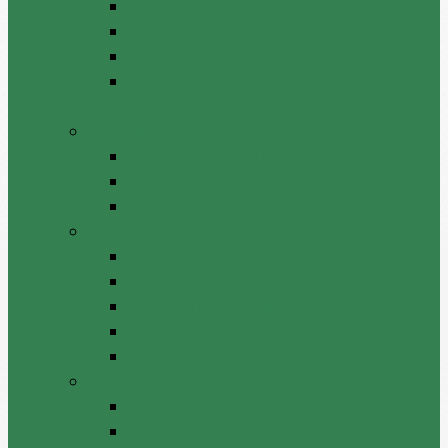
Proiecte decizii
Proiecte de dispoziții
Rezultatele consultărilor publice
Raport anual privind transparenţa în
procesul decizional
Acte normative
Deciziile consiliului raional
Dispozițiile președintelui
Hotărâri ale comisiilor APL
Anunţuri
Anunţuri
Locuri vacante
Concursuri/Rezultate
Instruiri
Şedinţele consiliului
Achiziții publice
Anunțuri de achiziții
Plan achiziții