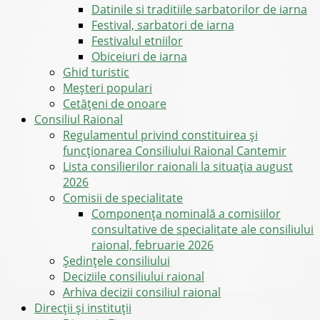
Datinile si traditiile sarbatorilor de iarna
Festival, sarbatori de iarna
Festivalul etniilor
Obiceiuri de iarna
Ghid turistic
Meşteri populari
Cetățeni de onoare
Consiliul Raional
Regulamentul privind constituirea şi
funcţionarea Consiliului Raional Cantemir
Lista consilierilor raionali la situația august
2026
Comisii de specialitate
Componența nominală a comisiilor
consultative de specialitate ale consiliului
raional, februarie 2026
Şedinţele consiliului
Deciziile consiliului raional
Arhiva decizii consiliul raional
Direcții și instituții