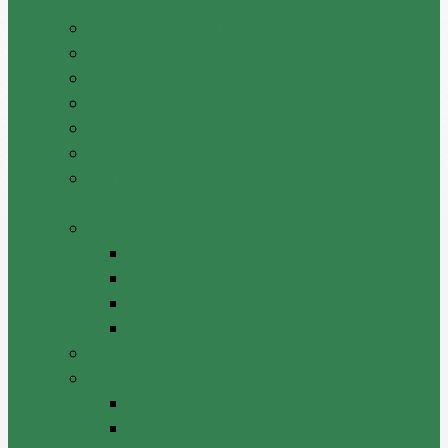
Pașaportul raionului Cantemir
Drapelul raionului
Stema raionului
Preşedintele raionului Cantemir
Dispozițiile președintelui
Vicepreşedinţii raionului
Atrubuțiile secretarului consiliului raional
Cantemir
Aparatul Preşedintelui
Serviciul Administraţie Publică
Serviciul juridic
Serviciul administrativ – financiar
Serviciul Arhivă
Primarii UAT
Tradiții locale
Jocul din batrini lasat
Datinile si traditiile sarbatorilor de iarna