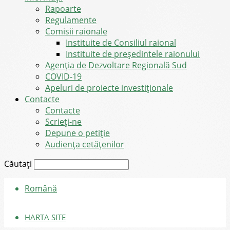
Rapoarte
Regulamente
Comisii raionale
Instituite de Consiliul raional
Instituite de președintele raionului
Agenția de Dezvoltare Regională Sud
COVID-19
Apeluri de proiecte investiționale
Contacte
Contacte
Scrieți-ne
Depune o petiție
Audiența cetățenilor
Căutați
Română
HARTA SITE