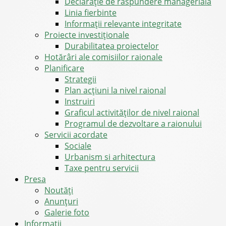
Declarație de răspundere managerială
Linia fierbinte
Informații relevante integritate
Proiecte investiționale
Durabilitatea proiectelor
Hotărâri ale comisiilor raionale
Planificare
Strategii
Plan acțiuni la nivel raional
Instruiri
Graficul activităților de nivel raional
Programul de dezvoltare a raionului
Servicii acordate
Sociale
Urbanism si arhitectura
Taxe pentru servicii
Presa
Noutăţi
Anunţuri
Galerie foto
Informații