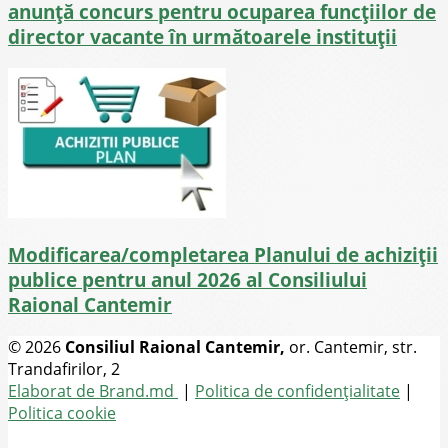
anunță concurs pentru ocuparea funcţiilor de
director vacante în următoarele instituții
Modificarea/completarea Planului de achiziții
publice pentru anul 2026 al Consiliului
Raional Cantemir
© 2026
Consiliul Raional Cantemir,
or. Cantemir, str.
Trandafirilor, 2
Toate drepturile rezervate
Elaborat de Brand.md
|
Politica de confidențialitate
|
Politica cookie
Tel.
(+373) 273-2-20-58