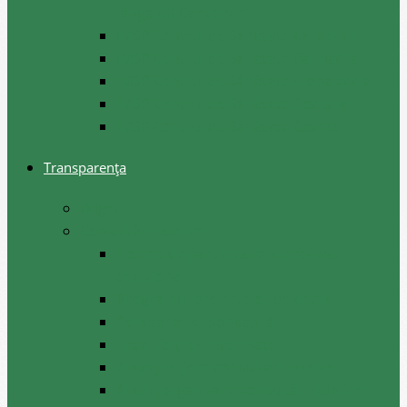
lângă CR Cantemir”
IMSP Centrul de Sanatate Cantemir
IMSP Centrul de Sanatate Baimaclia
IMSP Centrul de Sănătate Ciobalaccia
IMSP Centrul de Sănătate Cociulia
IMSP Centrul de Sănătate Gotesti
Transparența
Buget
Consultări publice
Norme de participare la procesul
decizional
Programul proiectelor de decizii
Persoana responsabilă
Lista părților interesate
Anunț inițiere consultări publice
Anunț organizare consultări publice