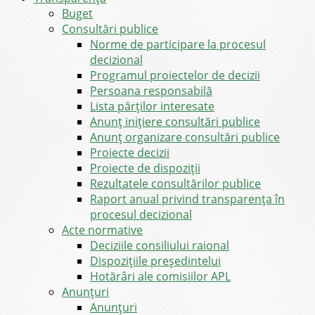
Buget
Consultări publice
Norme de participare la procesul
decizional
Programul proiectelor de decizii
Persoana responsabilă
Lista părților interesate
Anunț inițiere consultări publice
Anunț organizare consultări publice
Proiecte decizii
Proiecte de dispoziții
Rezultatele consultărilor publice
Raport anual privind transparenţa în
procesul decizional
Acte normative
Deciziile consiliului raional
Dispozițiile președintelui
Hotărâri ale comisiilor APL
Anunţuri
Anunţuri