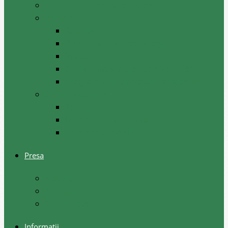
Hotărâri ale comisiilor raionale
Planificare
Strategii
Plan acțiuni la nivel raional
Instruiri
Graficul activităților de nivel raional
Programul de dezvoltare a raionului
Servicii acordate
Sociale
Urbanism si arhitectura
Taxe pentru servicii
Presa
Noutăţi
Anunţuri
Galerie foto
Informații