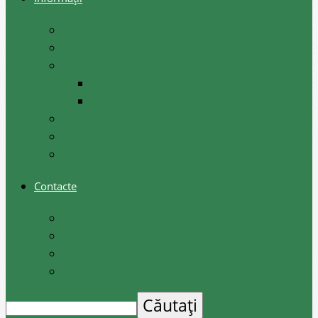
Rapoarte
Regulamente
Comisii raionale
Instituite de Consiliul raional
Instituite de președintele raionului
Agenția de Dezvoltare Regională Sud
COVID-19
Apeluri de proiecte investiționale
Contacte
Contacte
Scrieți-ne
Depune o petiție
Audiența cetățenilor