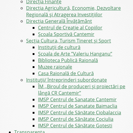
Direcţia Finanţe
Direcția Agricultură, Economie, Dezvoltare
Regională și Atragerea Investițiilor
Direcția Generală Învățământ
Centrul de Creație al Copiilor
Școala Sportivă Cantemir
Secția Cultura, Turism Tineret și Sport
Instituții de cultură
Școala de Arte ”Valeriu Hanganu”
Biblioteca Publică Raională
Muzee raionale
Casa Raională de Cultură
Instituții/ întreprinderi subordonate
ÎM ,,Biroul de produceri și proiectări pe
lângă CR Cantemir”
IMSP Centrul de Sanatate Cantemir
IMSP Centrul de Sanatate Baimaclia
IMSP Centrul de Sănătate Ciobalaccia
IMSP Centrul de Sănătate Cociulia
IMSP Centrul de Sănătate Gotesti
Transparența