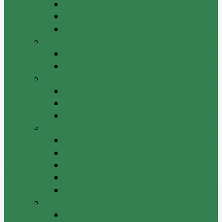
Decizii de atribuire
Dări de seamă / Rapoarte
Monitorizarea contractelor
Licitații publice
Anunț de licitație publică
Rezultatul licitației publice
Audit intern
Acte constitutive
Plan anual/strategie
Misiuni/Rapoarte
Integritate instituțională
Plan anticoruptie
Rapoarte
Declarație de răspundere managerială
Linia fierbinte
Informații relevante integritate
Proiecte investiționale
Durabilitatea proiectelor