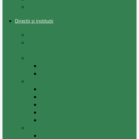
Arhiva decizii consiliul raional
Direcții și instituții
Direcţia Finanţe
Direcția Agricultură, Economie, Dezvoltare
Regională și Atragerea Investițiilor
Direcția Generală Învățământ
Centrul de Creație al Copiilor
Școala Sportivă Cantemir
Secția Cultura, Turism Tineret și Sport
Instituții de cultură
Școala de Arte ”Valeriu Hanganu”
Biblioteca Publică Raională
Muzee raionale
Casa Raională de Cultură
Instituții/ întreprinderi subordonate
ÎM ,,Biroul de produceri și proiectări pe