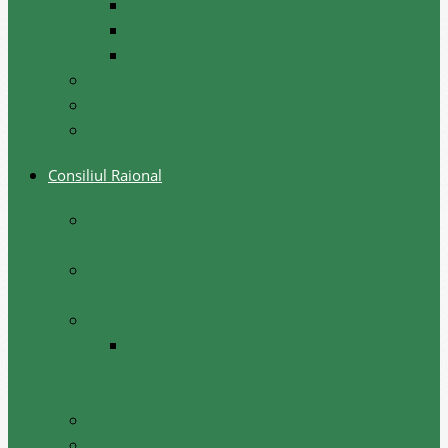
Festival, sarbatori de iarna
Festivalul etniilor
Obiceiuri de iarna
Ghid turistic
Meşteri populari
Cetățeni de onoare
Consiliul Raional
Regulamentul privind constituirea şi
funcţionarea Consiliului Raional Cantemir
Lista consilierilor raionali la situația august
2026
Comisii de specialitate
Componența nominală a comisiilor
consultative de specialitate ale consiliului
raional, februarie 2026
Şedinţele consiliului
Deciziile consiliului raional