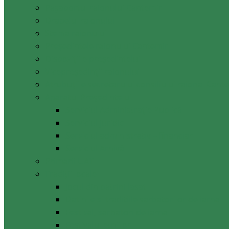
Pașaportul raionului Cantemir
Drapelul raionului
Stema raionului
Preşedintele raionului Cantemir
Dispozițiile președintelui
Vicepreşedinţii raionului
Atrubuțiile secretarului consiliului raional Cant
Aparatul Preşedintelui
Serviciul Administraţie Publică
Serviciul juridic
Serviciul administrativ – financiar
Serviciul Arhivă
Primarii UAT
Tradiții locale
Jocul din batrini lasat
Datinile si traditiile sarbatorilor de iarna
Festival, sarbatori de iarna
Festivalul etniilor