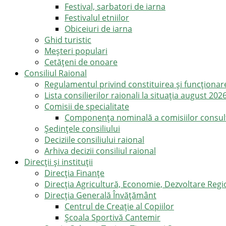
Festival, sarbatori de iarna
Festivalul etniilor
Obiceiuri de iarna
Ghid turistic
Meşteri populari
Cetățeni de onoare
Consiliul Raional
Regulamentul privind constituirea şi funcţionar
Lista consilierilor raionali la situația august 202
Comisii de specialitate
Componența nominală a comisiilor consultat
Şedinţele consiliului
Deciziile consiliului raional
Arhiva decizii consiliul raional
Direcții și instituții
Direcţia Finanţe
Direcția Agricultură, Economie, Dezvoltare Region
Direcția Generală Învățământ
Centrul de Creație al Copiilor
Școala Sportivă Cantemir