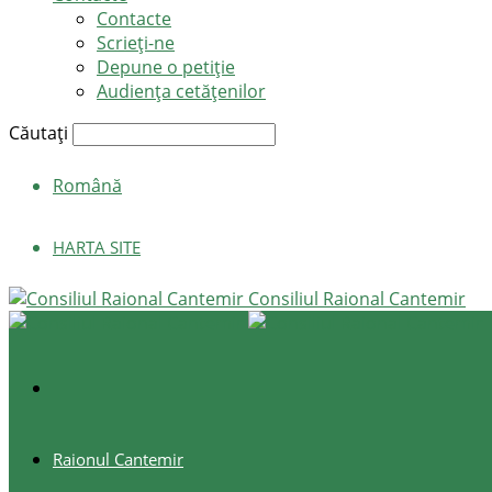
Contacte
Scrieți-ne
Depune o petiție
Audiența cetățenilor
Căutați
Română
HARTA SITE
Consiliul Raional Cantemir
Raionul Cantemir