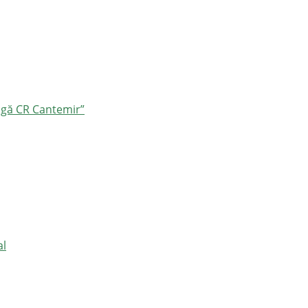
ângă CR Cantemir”
al