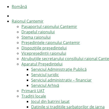
Română
Raionul Cantemir
Pașaportul raionului Cantemir
Drapelul raionului
Stema raionului
Preşedintele raionului Cantemir
Dispozițiile președintelui
Vicepreşedinţii raionului
Atrubuțiile secretarului consiliului raional Cant
Aparatul Preşedintelui
Serviciul Administraţie Publică
Serviciul juridic
Serviciul administrativ – financiar
Serviciul Arhivă
Primarii UAT
Tradiții locale
Jocul din batrini lasat
Datinile si traditiile sarbatorilor de iarna