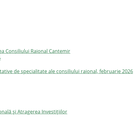
ea Consiliului Raional Cantemir
6
ive de specialitate ale consiliului raional, februarie 2026
ală și Atragerea Investițiilor