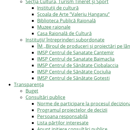
Secția Cultura, Turism Tineret și Sport
Instituții de cultură
Școala de Arte ”Valeriu Hanganu”
Biblioteca Publică Raională
Muzee raionale
Casa Raională de Cultură
Instituții/ întreprinderi subordonate
ÎM ,,Biroul de produceri și proiectări pe l
IMSP Centrul de Sanatate Cantemir
IMSP Centrul de Sanatate Baimaclia
IMSP Centrul de Sănătate Ciobalaccia
IMSP Centrul de Sănătate Cociulia
IMSP Centrul de Sănătate Gotesti
Transparența
Buget
Consultări publice
Norme de participare la procesul decizion
Programul proiectelor de decizii
Persoana responsabilă
Lista părților interesate
Anunț inițiere consultări publice