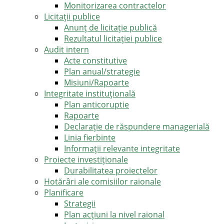
Monitorizarea contractelor
Licitații publice
Anunț de licitație publică
Rezultatul licitației publice
Audit intern
Acte constitutive
Plan anual/strategie
Misiuni/Rapoarte
Integritate instituțională
Plan anticoruptie
Rapoarte
Declarație de răspundere managerială
Linia fierbinte
Informații relevante integritate
Proiecte investiționale
Durabilitatea proiectelor
Hotărâri ale comisiilor raionale
Planificare
Strategii
Plan acțiuni la nivel raional