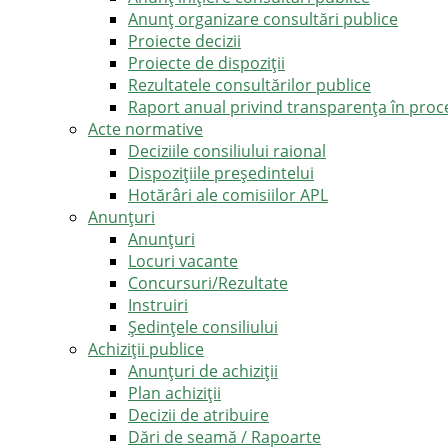
Anunț organizare consultări publice
Proiecte decizii
Proiecte de dispoziții
Rezultatele consultărilor publice
Raport anual privind transparenţa în proce
Acte normative
Deciziile consiliului raional
Dispozițiile președintelui
Hotărâri ale comisiilor APL
Anunţuri
Anunţuri
Locuri vacante
Concursuri/Rezultate
Instruiri
Şedinţele consiliului
Achiziții publice
Anunțuri de achiziții
Plan achiziții
Decizii de atribuire
Dări de seamă / Rapoarte