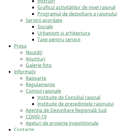
Instruiri
Graficul activităților de nivel raional
Programul de dezvoltare a raionului
Servicii acordate
Sociale
Urbanism si arhitectura
Taxe pentru servicii
Presa
Noutăţi
Anunţuri
Galerie foto
Informații
Rapoarte
Regulamente
Comisii raionale
Instituite de Consiliul raional
Instituite de președintele raionului
Agenția de Dezvoltare Regională Sud
COVID-19
Apeluri de proiecte investiționale
Contacte