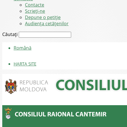
Contacte
Scrieți-ne
Depune o petiție
Audiența cetățenilor
Căutați
Română
HARTA SITE