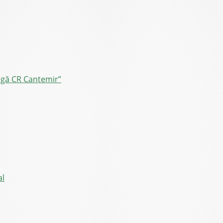
ângă CR Cantemir”
al