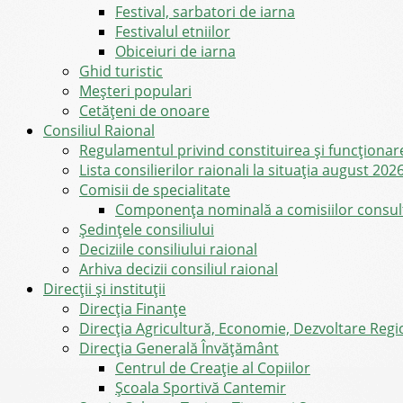
Festival, sarbatori de iarna
Festivalul etniilor
Obiceiuri de iarna
Ghid turistic
Meşteri populari
Cetățeni de onoare
Consiliul Raional
Regulamentul privind constituirea şi funcţionar
Lista consilierilor raionali la situația august 202
Comisii de specialitate
Componența nominală a comisiilor consultat
Şedinţele consiliului
Deciziile consiliului raional
Arhiva decizii consiliul raional
Direcții și instituții
Direcţia Finanţe
Direcția Agricultură, Economie, Dezvoltare Region
Direcția Generală Învățământ
Centrul de Creație al Copiilor
Școala Sportivă Cantemir