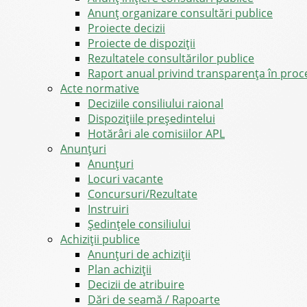
Anunț organizare consultări publice
Proiecte decizii
Proiecte de dispoziții
Rezultatele consultărilor publice
Raport anual privind transparenţa în proce
Acte normative
Deciziile consiliului raional
Dispozițiile președintelui
Hotărâri ale comisiilor APL
Anunţuri
Anunţuri
Locuri vacante
Concursuri/Rezultate
Instruiri
Şedinţele consiliului
Achiziții publice
Anunțuri de achiziții
Plan achiziții
Decizii de atribuire
Dări de seamă / Rapoarte