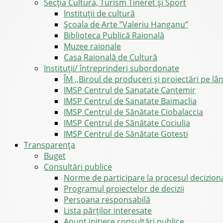
Secția Cultura, Turism Tineret și Sport
Instituții de cultură
Școala de Arte ”Valeriu Hanganu”
Biblioteca Publică Raională
Muzee raionale
Casa Raională de Cultură
Instituții/ întreprinderi subordonate
ÎM ,,Biroul de produceri și proiectări pe l
IMSP Centrul de Sanatate Cantemir
IMSP Centrul de Sanatate Baimaclia
IMSP Centrul de Sănătate Ciobalaccia
IMSP Centrul de Sănătate Cociulia
IMSP Centrul de Sănătate Gotesti
Transparența
Buget
Consultări publice
Norme de participare la procesul decizion
Programul proiectelor de decizii
Persoana responsabilă
Lista părților interesate
Anunț inițiere consultări publice