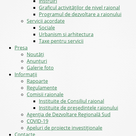
Instruiri
Graficul activităților de nivel raional
Programul de dezvoltare a raionului
Servicii acordate
Sociale
Urbanism si arhitectura
Taxe pentru servicii
Presa
Noutăţi
Anunţuri
Galerie foto
Informații
Rapoarte
Regulamente
Comisii raionale
Instituite de Consiliul raional
Instituite de președintele raionului
Agenția de Dezvoltare Regională Sud
COVID-19
Apeluri de proiecte investiționale
Contacte