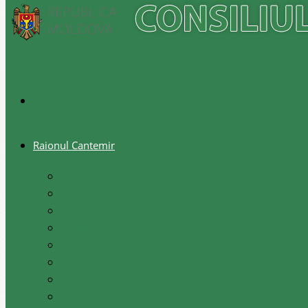
Raionul Cantemir
Pașaportul raionului Cantemir
Drapelul raionului
Stema raionului
Preşedintele raionului Cantemir
Dispozițiile președintelui
Vicepreşedinţii raionului
Atrubuțiile secretarului consiliului raional Cant
Aparatul Preşedintelui