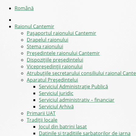
Română
Raionul Cantemir
Pașaportul raionului Cantemir
Drapelul raionului
Stema raionului
Preşedintele raionului Cantemir
Dispozițiile președintelui
Vicepreşedinţii raionului
Atrubuțiile secretarului consiliului raional Cant
Aparatul Preşedintelui
Serviciul Administraţie Publică
Serviciul juridic
Serviciul administrativ – financiar
Serviciul Arhivă
Primarii UAT
Tradiții locale
Jocul din batrini lasat
Datinile si traditiile sarbatorilor de iarna