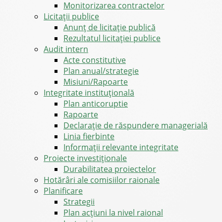
Monitorizarea contractelor
Licitații publice
Anunț de licitație publică
Rezultatul licitației publice
Audit intern
Acte constitutive
Plan anual/strategie
Misiuni/Rapoarte
Integritate instituțională
Plan anticoruptie
Rapoarte
Declarație de răspundere managerială
Linia fierbinte
Informații relevante integritate
Proiecte investiționale
Durabilitatea proiectelor
Hotărâri ale comisiilor raionale
Planificare
Strategii
Plan acțiuni la nivel raional